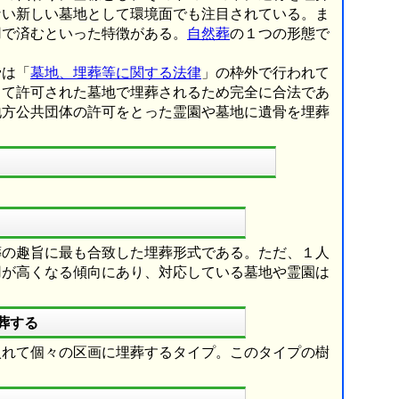
ない新しい墓地として環境面でも注目されている。ま
用で済むといった特徴がある。
自然葬
の１つの形態で
骨は「
墓地、埋葬等に関する法律
」の枠外で行われて
って許可された墓地で埋葬されるため完全に合法であ
地方公共団体の許可をとった霊園や墓地に遺骨を埋葬
葬の趣旨に最も合致した埋葬形式である。ただ、１人
用が高くなる傾向にあり、対応している墓地や霊園は
葬する
入れて個々の区画に埋葬するタイプ。このタイプの樹