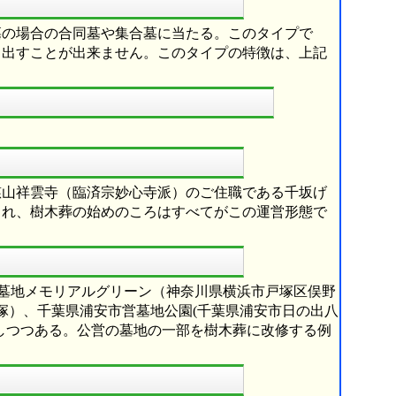
墓の場合の合同墓や集合墓に当たる。このタイプで
り出すことが出来ません。このタイプの特徴は、上記
慈山祥雲寺（臨済宗妙心寺派）のご住職である千坂げ
され、樹木葬の始めのころはすべてがこの運営形態で
市営墓地メモリアルグリーン（神奈川県横浜市戸塚区俣野
卯塚）、千葉県浦安市営墓地公園(千葉県浦安市日の出八
加しつつある。公営の墓地の一部を樹木葬に改修する例