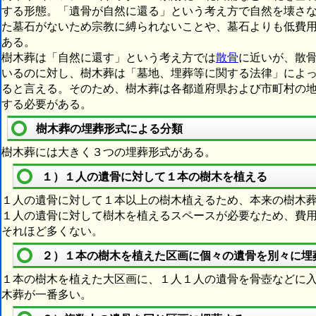
する形態。「遺骨が自然に還る」という考え方で自然を壊さ
た墓石がないため宗教に縛られないことや、墓石よりも低費
ある。
樹木葬は「自然に還す」という考え方では
散骨
に近いが、散
いるのに対し、樹木葬は「墓地、埋葬等に関する法律」によ
ると言える。そのため、樹木葬は各都道府県および市町村の
する必要がある。
樹木葬の埋葬形式による分類
樹木葬には大きく３つの埋葬形式がある。
１）１人の遺骨に対して１本の樹木を植える
１人の遺骨に対して１本以上の樹木植えるため、本来の樹木
１人の遺骨に対して樹木を植えるスペースが必要なため、費
それほど多くない。
２）１本の樹木を植えた区画に個々の遺骨を別々に埋
１本の樹木を植えた大区画に、１人１人の遺骨を骨壺などに
木葬が一番多い。