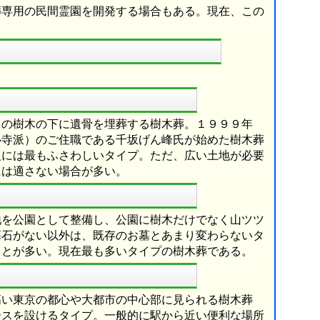
葬専用の民間霊園を開発する場合もある。現在、この
まの樹木の下に遺骨を埋葬する樹木葬。１９９９年
心寺派）のご住職である千坂げん峰氏が始めた樹木葬
人には最もふさわしいタイプ。ただ、広い土地が必要
には適さない場合が多い。
地を公園として整備し、公園に樹木だけでなく山ツツ
墓石がない以外は、既存のお墓とあまり変わらないタ
ことが多い。現在最も多いタイプの樹木葬である。
高い東京の都心や大都市の中心部に見られる樹木葬
ースを設けるタイプ。一般的に駅から近い便利な場所