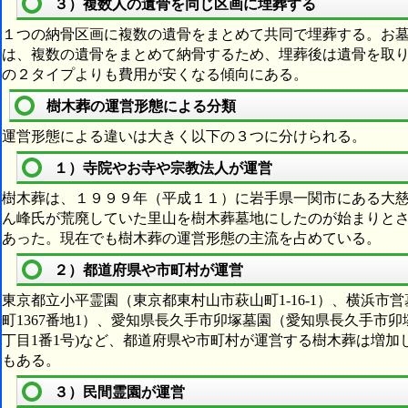
３）複数人の遺骨を同じ区画に埋葬する
１つの納骨区画に複数の遺骨をまとめて共同で埋葬する。お
は、複数の遺骨をまとめて納骨するため、埋葬後は遺骨を取
の２タイプよりも費用が安くなる傾向にある。
樹木葬の運営形態による分類
運営形態による違いは大きく以下の３つに分けられる。
１）寺院やお寺や宗教法人が運営
樹木葬は、１９９９年（平成１１）に岩手県一関市にある大
ん峰氏が荒廃していた里山を樹木葬墓地にしたのが始まりと
あった。現在でも樹木葬の運営形態の主流を占めている。
２）都道府県や市町村が運営
東京都立小平霊園（東京都東村山市萩山町1-16-1）、横浜
町1367番地1）、愛知県長久手市卯塚墓園（愛知県長久手市
丁目1番1号)など、都道府県や市町村が運営する樹木葬は増
もある。
３）民間霊園が運営