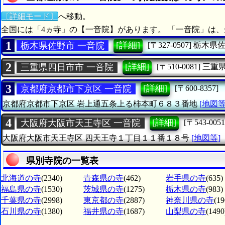
〔詳細モード〕
へ移動。
全国には「4ヵ寺」の【一音院】があります。 「一音院」は、
1
[詳細]
栃木県佐野市 一音院
[〒327-0507]
栃木県
2
[詳細]
三重県四日市市 一音院
[〒510-0081]
三重
3
[詳細]
京都府京都市下京区 一音院
[〒600-8357]
京都府京都市下京区
岩上通五条上る柿本町６８３番地
[地図等
4
[詳細]
大阪府大阪市天王寺区 一音院
[〒543-0051
大阪府大阪市天王寺区
四天王寺１丁目１１番１８号
[地図等]
県別寺院の一覧表
北海道の寺
(2340)
青森県の寺
(462)
岩手県の寺
(635)
福島県の寺
(1530)
茨城県の寺
(1275)
栃木県の寺
(983)
千葉県の寺
(2998)
東京都の寺
(2887)
神奈川県の寺
(19
石川県の寺
(1380)
福井県の寺
(1687)
山梨県の寺
(1490