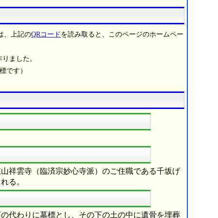
は、上記の
QRコード
を読み取ると、このページのホームペー
作りました。
商標です）
慈山祥雲寺（臨済宗妙心寺派）のご住職である千坂げ
される。
石の代わりに墓標とし、その下の土の中に遺骨を埋葬