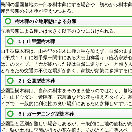
民間の霊園墓地の一部を樹木葬にする場合や、初めから樹木
運営形態の樹木葬が増えつつある。
樹木葬の立地形態による分類
立地形態による違いは大きく以下の３つに分けられる。
１）山里型樹木葬
山里型樹木葬は、山や里の樹木に極力手を加えず、自然のま
（平成１１）に岩手県一関市にある大慈山祥雲寺（臨済宗妙
はこのタイプ。「命が終わった後は自然に還りたい」と願う
となるため交通の不便な場所が多く、家族が頻繁に参拝する
２）公園型樹木葬
公園型樹木葬は、自然の樹木をそのまま使うのではなく、墓
ジ・山ドウダン・紫陽花・花菖蒲などの花を植えるタイプ。
イプで、一般的に利便性の良い場所にあるため参拝しやすい
３）ガーデニング型樹木葬
公園型と区別が難しい場合もあるが、一般的に土地の価格が
で、狭い土地に季節の折々の花を植え、その近くに埋葬スペ