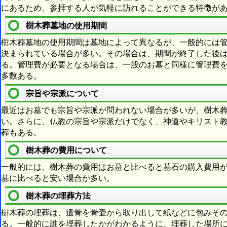
にあるため、参拝する人が気軽に訪れることができる特徴が
樹木葬墓地の使用期間
樹木葬墓地の使用期間は墓地によって異なるが、一般的には
決まられている場合が多い。その場合は、期間が終了した後
る。管理費が必要となる場合は、一般のお墓と同様に管理費
多数ある。
宗旨や宗派について
最近はお墓でも宗旨や宗派が問われない場合が多いが、樹木
い。さらに、仏教の宗旨や宗派だけでなく、神道やキリスト
葬もある。
樹木葬の費用について
一般的には、樹木葬の費用はお墓と比べると墓石の購入費用
墓に比べると安い場合が多い。
樹木葬の埋葬方法
樹木葬の埋葬は、遺骨を骨壷から取り出して紙などに包みそ
る。一般的に誰を埋葬したかがわかるように、埋葬した場所