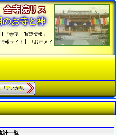
」全寺院リス
国のお寺と神
【『寺院・伽藍情報』：
グ情報サイト】《お寺メイ
63.『アソカ寺』
る
統計一覧