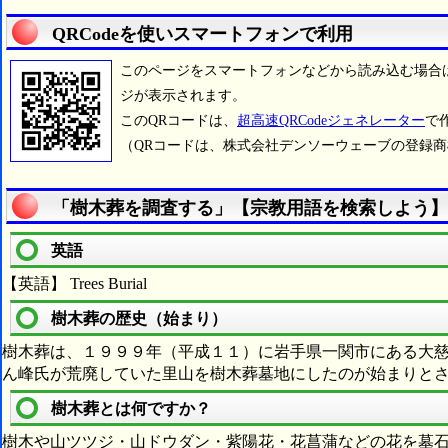
QRCodeを使いスマートフォンで利用
このページをスマートフォンなどから読み込む場合
ジが表示されます。
このQRコードは、
超高速QRCodeジェネレーター
で
（QRコードは、株式会社デンソーウェーブの登録
「樹木葬を調査する」【宗教用語を検索しよう】
英語
【英語】 Trees Burial
樹木葬の歴史（始まり）
樹木葬は、１９９９年（平成１１）に岩手県一関市にある大
ん峰氏が荒廃していた里山を樹木葬墓地にしたのが始まりと
樹木葬とは何ですか？
樹木や山ツツジ・山ドウダン・紫陽花・花菖蒲などの花を墓