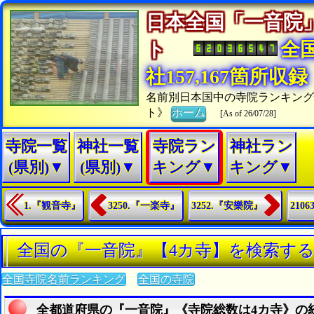
日本全国「一音院
ト
全
社157,167箇所収録
名前別日本国中の寺院ランキン
ト》
ホーム
[As of 26/07/28]
寺院一覧
神社一覧
寺院ラン
神社ラン
(県別)▼
(県別)▼
キング▼
キング▼
1.『観音寺』
3250.『一楽寺』
3252.『安樂院』
210
全国の『一音院』【4カ寺】を検索す
全国寺院名前ランキング
全国の寺院
全都道府県の『一音院』《寺院総数は4カ寺》の