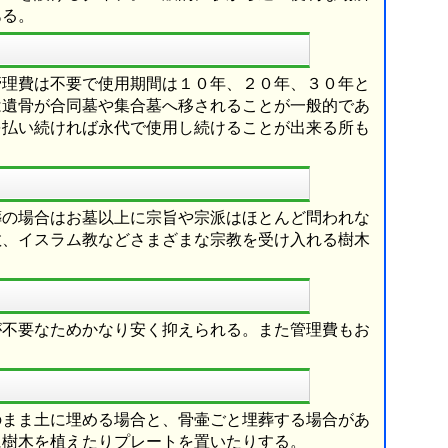
ある。
管理費は不要で使用期間は１０年、２０年、３０年と
は遺骨が合同墓や集合墓へ移されることが一般的であ
を払い続ければ永代で使用し続けることが出来る所も
葬の場合はお墓以上に宗旨や宗派はほとんど問われな
教、イスラム教などさまざまな宗教を受け入れる樹木
が不要なためかなり安く抑えられる。また管理費もお
のまま土に埋める場合と、骨壷ごと埋葬する場合があ
に樹木を植えたりプレートを置いたりする。