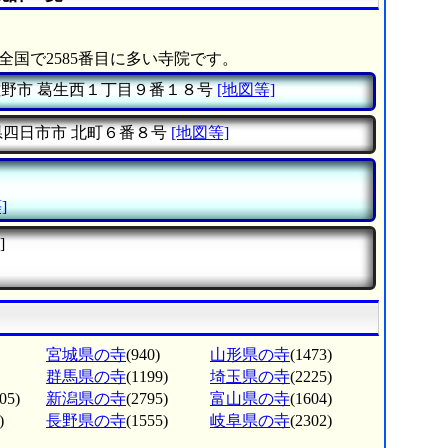
全国で2585番目に多い寺院です。
佐野市
葛生西１丁目９番１８号
[地図等]
県四日市市
北町６番８号
[地図等]
]
]
宮城県の寺
(940)
山形県の寺
(1473)
群馬県の寺
(1199)
埼玉県の寺
(2225)
05)
新潟県の寺
(2795)
富山県の寺
(1604)
)
長野県の寺
(1555)
岐阜県の寺
(2302)