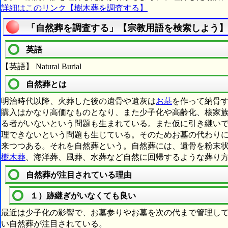
詳細はこのリンク【樹木葬を調査する】
「自然葬を調査する」【宗教用語を検索しよう】
英語
【英語】 Natural Burial
自然葬とは
明治時代以降、火葬した後の遺骨や遺灰は
お墓
を作って納骨
購入はかなり高価なものとなり、また少子化や高齢化、核家
る者がいないという問題も生まれている。また仮に引き継い
理できないという問題も生じている。そのためお墓の代わり
来つつある。それを自然葬という。自然葬には、遺骨を粉末
樹木葬
、海洋葬、風葬、水葬など自然に回帰するような葬り
自然葬が注目されている理由
１）跡継ぎがいなくても良い
最近は少子化の影響で、お墓参りやお墓を次の代まで管理し
い自然葬が注目されている。