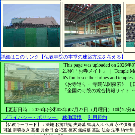
詳細はこのリンク【仏教寺院の本堂の建築方法を考える】
[This page was uploaded on 2
21秒]
『お寺メイト』 ｜ Temple Ma
It's fun to see
the shrines and temples.
《お寺巡り・
寺院仏閣探索》
【
「全国の寺院の総合情報サイト 
【更新日時：2026年(令和08年)07月27日（月曜日）10時52分
プライバシー・ポリシー
、
稼働環境
、
利用規約
【仏教キーワード】：法施 お施餓鬼 夫婦墓 御魂入れ 仏縁 永代供養 個
可証 御魂抜き 墓相 月命日 合祀墓 檀家 無縁墓 墓誌 法会 法事 納骨堂