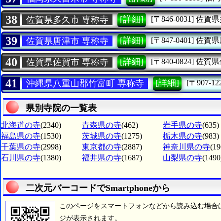
38
[詳細]
佐賀県多久市 専称寺
[〒846-0031]
佐賀県
39
[詳細]
佐賀県唐津市 専称寺
[〒847-0401]
佐賀県
40
[詳細]
佐賀県佐賀市 専称寺
[〒840-0824]
佐賀県
41
[詳細]
沖縄県八重山郡竹富町 専称寺
[〒907-12
県別寺院の一覧表
北海道の寺
(2340)
青森県の寺
(462)
岩手県の寺
(635)
福島県の寺
(1530)
茨城県の寺
(1275)
栃木県の寺
(983)
千葉県の寺
(2998)
東京都の寺
(2887)
神奈川県の寺
(19
石川県の寺
(1380)
福井県の寺
(1687)
山梨県の寺
(1490
二次元バーコードでSmartphoneから
このページをスマートフォンなどから読み込む場合
ジが表示されます。