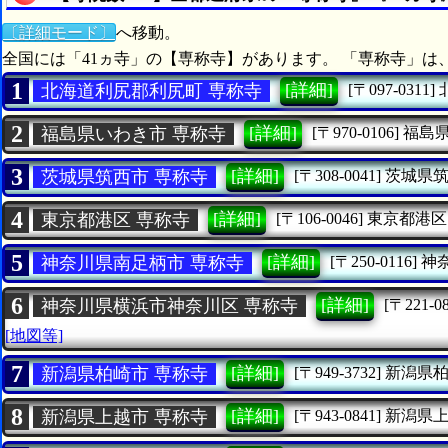
〔詳細モード〕
へ移動。
全国には「41ヵ寺」の【専称寺】があります。 「専称寺」は
1
[詳細]
北海道利尻郡利尻町 専称寺
[〒097-0311]
2
[詳細]
福島県いわき市 専称寺
[〒970-0106]
福島
3
[詳細]
茨城県筑西市 専称寺
[〒308-0041]
茨城県
4
[詳細]
東京都港区 専称寺
[〒106-0046]
東京都港区
5
[詳細]
神奈川県南足柄市 専称寺
[〒250-0116]
神
6
[詳細]
神奈川県横浜市神奈川区 専称寺
[〒221-08
[地図等]
7
[詳細]
新潟県柏崎市 専称寺
[〒949-3732]
新潟県
8
[詳細]
新潟県上越市 専称寺
[〒943-0841]
新潟県