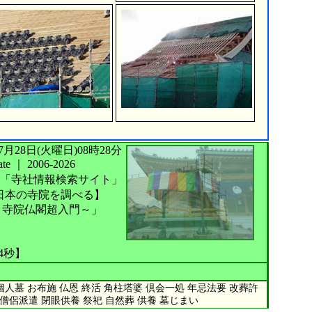
026年07月28日(火曜日)08時28分
te
｜
2006-2026
「寺社情報検索サイト」
日本の寺院を調べる】
～寺院仏閣超入門～」
44秒】
人墓 お布施 仏恩 終活 角柱塔婆 倶会一処 年忌法要 改葬許
 僧侶派遣 閉眼供養 祭祀 自然葬 供養 墓じまい