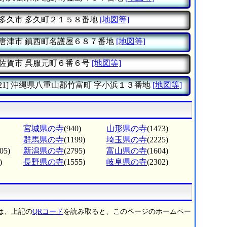
多久市
多久町２１５８番地
[地図等]
唐津市
鎮西町名護屋６８７番地
[地図等]
佐賀市
呉服元町６番６号
[地図等]
21]
沖縄県八重山郡竹富町
字小浜１３番地
[地図等]
宮城県の寺
(940)
山形県の寺
(1473)
群馬県の寺
(1199)
埼玉県の寺
(2225)
05)
新潟県の寺
(2795)
富山県の寺
(1604)
)
長野県の寺
(1555)
岐阜県の寺
(2302)
は、上記の
QRコード
を読み取ると、このページのホームペー