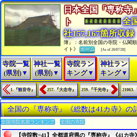
日本全国「専称寺
ト
全
社157,167箇所収録
簿』：名前別全国の寺院・仏閣
イト》
ホーム
[As of 26/07/28]
寺院一覧
神社一覧
寺院ラン
神社ラン
(県別)▼
(県別)▼
キング▼
キング▼
1.『観音寺』
257.『大念寺』
259.『千光寺』
2106
全国の『専称寺』《総数は41カ寺》の
全国寺院名前ランキング
全国の寺院
【寺院数=41】全都道府県の『専称寺』《41カ