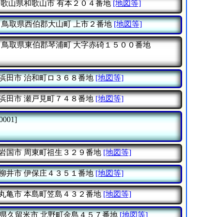
和歌山県和歌山市
有本２０４番地
[地図等]
鳥取県西伯郡大山町
上市２番地
[地図等]
鳥取県東伯郡琴浦町
大字赤碕１５００番地
浜田市
治和町ロ３６８番地
[地図等]
浜田市
瀬戸見町７４８番地
[地図等]
0001]
岩国市
周東町祖生３２９番地
[地図等]
柳井市
伊保庄４３５１番地
[地図等]
丸亀市
本島町笠島４３２番地
[地図等]
県久留米市
北野町金島４５７番地
[地図等]