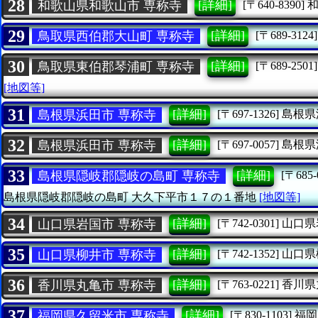
28
[詳細]
和歌山県和歌山市 専称寺
[〒640-8390]
29
[詳細]
鳥取県西伯郡大山町 専称寺
[〒689-3124]
30
[詳細]
鳥取県東伯郡琴浦町 専称寺
[〒689-2501]
[地図等]
31
[詳細]
島根県浜田市 専称寺
[〒697-1326]
島根県
32
[詳細]
島根県浜田市 専称寺
[〒697-0057]
島根県
33
[詳細]
島根県隠岐郡隠岐の島町 専称寺
[〒685-
島根県隠岐郡隠岐の島町
大久下平市１７の１番地
[地図等]
34
[詳細]
山口県岩国市 専称寺
[〒742-0301]
山口県
35
[詳細]
山口県柳井市 専称寺
[〒742-1352]
山口県
36
[詳細]
香川県丸亀市 専称寺
[〒763-0221]
香川県
37
[詳細]
福岡県久留米市 専称寺
[〒830-1103]
福岡