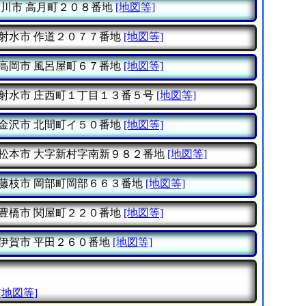
滑川市
高月町２０８番地
[地図等]
射水市
作道２０７７番地
[地図等]
高岡市
風呂屋町６７番地
[地図等]
射水市
庄西町１丁目１３番５号
[地図等]
金沢市
北間町イ５０番地
[地図等]
松本市
大字新村字南新９８２番地
[地図等]
藤枝市
岡部町岡部６６３番地
[地図等]
豊橋市
関屋町２２０番地
[地図等]
伊賀市
平田２６０番地
[地図等]
[地図等]