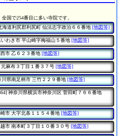
、全国で254番目に多い寺院です。
北海道利尻郡利尻町
仙法志字政泊６６番地
[地図等]
県いわき市
平山崎字梅福山５番地
[地図等]
筑西市
乙６２３番地
[地図等]
元麻布３丁目１番３７号
[地図等]
奈川県南足柄市
三竹２２９番地
[地図等]
64]
神奈川県横浜市神奈川区
菅田町７６６番地
柏崎市
大字北条１１５４番地
[地図等]
上越市
南本町３丁目１０番３０号
[地図等]