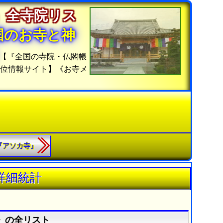
」全寺院リス
国のお寺と神
【『全国の寺院・仏閣帳
順位情報サイト】《お寺メ
3.『アソカ寺』
詳細統計
寺》の全リスト