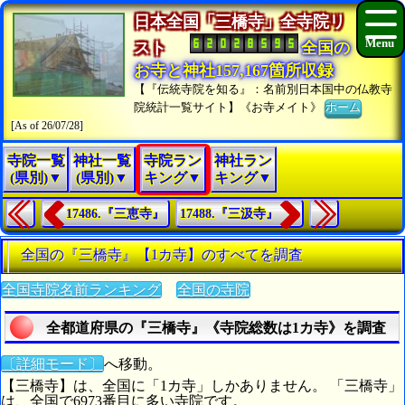
日本全国「三橋寺」全寺院リ
スト
全国の
お寺と神社157,167箇所収録
【『伝統寺院を知る』：名前別日本国中の仏教寺
院統計一覧サイト】《お寺メイト》
ホーム
[As of 26/07/28]
寺院一覧
神社一覧
寺院ラン
神社ラン
(県別)▼
(県別)▼
キング▼
キング▼
17486.『三恵寺』
17488.『三汲寺』
全国の『三橋寺』【1カ寺】のすべてを調査
全国寺院名前ランキング
全国の寺院
全都道府県の『三橋寺』《寺院総数は1カ寺》を調査
〔詳細モード〕
へ移動。
【三橋寺】は、全国に「1カ寺」しかありません。 「三橋寺」
は、全国で6973番目に多い寺院です。