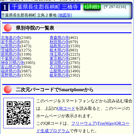
1
[詳細]
千葉県長生郡長柄町 三橋寺
[〒297-0216]
千葉県長生郡長柄町
立鳥２番地
[地図等]
県別寺院の一覧表
北海道の寺
(2340)
青森県の寺
(462)
岩手県の寺
(635)
秋田県の寺
(679)
山形県の寺
(1473)
福島県の寺
(1530)
茨城県の寺
(1275)
栃木県の寺
(983)
群馬県の寺
(1199)
埼玉県の寺
(2225)
千葉県の寺
(2998)
東京都の寺
(2887)
神奈川県の寺
(1905)
新潟県の寺
(2795)
富山県の寺
(1604)
石川県の寺
(1380)
福井県の寺
(1687)
山梨県の寺
(1490)
長野県の寺
(1555)
岐阜県の寺
(2302)
二次元バーコードでSmartphoneから
このページをスマートフォンなどから読み込む場合
は、上記の
QRコード
を読み取ると、このページの
ホームページが表示されます。
このQRコードは、
フリーウェア(FreeWare)QRコー
ド生成プログラム
で作りました。