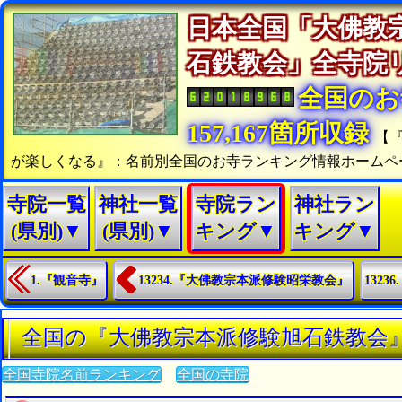
日本全国「大佛教
石鉄教会」全寺
全国のお
157,167箇所収録
【
が楽しくなる』：名前別全国のお寺ランキング情報ホームペ
寺院一覧
神社一覧
寺院ラン
神社ラン
(県別)▼
(県別)▼
キング▼
キング▼
1.『観音寺』
13234.『大佛教宗本派修験昭栄教会』
132
全国の『大佛教宗本派修験旭石鉄教会
全国寺院名前ランキング
全国の寺院