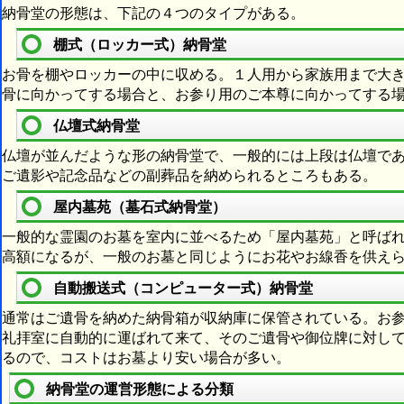
納骨堂の形態は、下記の４つのタイプがある。
棚式（ロッカー式）納骨堂
お骨を棚やロッカーの中に収める。１人用から家族用まで大
骨に向かってする場合と、お参り用のご本尊に向かってする
仏壇式納骨堂
仏壇が並んだような形の納骨堂で、一般的には上段は仏壇で
ご遺影や記念品などの副葬品を納められるところもある。
屋内墓苑（墓石式納骨堂）
一般的な霊園のお墓を室内に並べるため「屋内墓苑」と呼ば
高額になるが、一般のお墓と同じようにお花やお線香を供え
自動搬送式（コンピューター式）納骨堂
通常はご遺骨を納めた納骨箱が収納庫に保管されている。お
礼拝室に自動的に運ばれて来て、そのご遺骨や御位牌に対し
るので、コストはお墓より安い場合が多い。
納骨堂の運営形態による分類