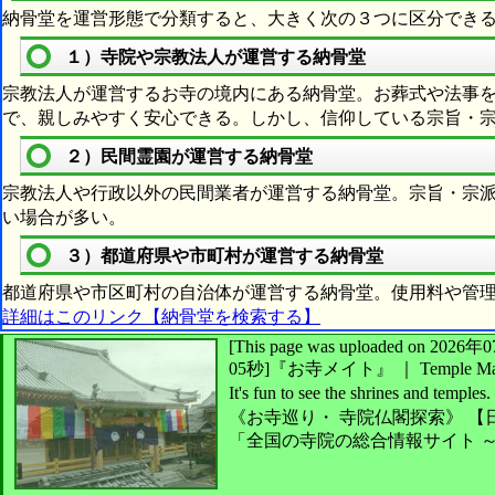
納骨堂を運営形態で分類すると、大きく次の３つに区分でき
１）寺院や宗教法人が運営する納骨堂
宗教法人が運営するお寺の境内にある納骨堂。お葬式や法事
で、親しみやすく安心できる。しかし、信仰している宗旨・
２）民間霊園が運営する納骨堂
宗教法人や行政以外の民間業者が運営する納骨堂。宗旨・宗
い場合が多い。
３）都道府県や市町村が運営する納骨堂
都道府県や市区町村の自治体が運営する納骨堂。使用料や管
詳細はこのリンク【納骨堂を検索する】
[This page was uploaded on 2
05秒]
『お寺メイト』 ｜ Temple Ma
It's fun to see
the shrines and temples.
《お寺巡り・
寺院仏閣探索》
【
「全国の寺院の総合情報サイト 