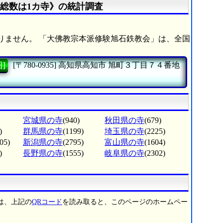
総数は1カ寺》の統計調査
りません。 「大佛教宗本派修験旭石鉄教会」は、全国
]
[〒780-0935]
高知県高知市
旭町３丁目７４番地
宮城県の寺
(940)
秋田県の寺
(679)
)
群馬県の寺
(1199)
埼玉県の寺
(2225)
05)
新潟県の寺
(2795)
富山県の寺
(1604)
)
長野県の寺
(1555)
岐阜県の寺
(2302)
は、上記の
QRコード
を読み取ると、このページのホームペー