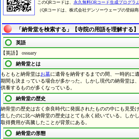
このQRコードは、
永久無料QRコード生成プログラ
（QRコードは、株式会社デンソーウェーブの登録
「納骨堂を検索する」【寺院の用語を理解する】
英語
【英語】 ossuary
納骨堂とは
もともと納骨堂は
お墓
に遺骨を納骨するまでの間、一時的に
期間も決まっている場合が多かった。しかし現代の納骨堂は
供養するものが多くなっている。
納骨堂の歴史
納骨堂の歴史は古く奈良時代に発掘されたものの中にも見受
生したのに比べ納骨堂の歴史はとても永く続いている。しか
取得費用が高騰したことが背景にある。
納骨堂の形態