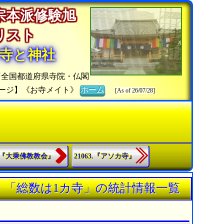
宗本派修験旭
院リスト
寺と神社
『全国都道府県寺院・仏閣
ージ】《お寺メイト》
ホーム
[As of 26/07/28]
36.『大乘佛教教会』
21063.『アソカ寺』
』「総数は1カ寺」の統計情報一覧