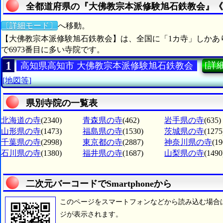
全都道府県の『大佛教宗本派修験旭石鉄教会』《
〔詳細モード〕
へ移動。
【大佛教宗本派修験旭石鉄教会】は、全国に「1カ寺」しかあ
で6973番目に多い寺院です。
1
[詳細
高知県高知市 大佛教宗本派修験旭石鉄教会
[地図等]
県別寺院の一覧表
北海道の寺
(2340)
青森県の寺
(462)
岩手県の寺
(635)
山形県の寺
(1473)
福島県の寺
(1530)
茨城県の寺
(1275
千葉県の寺
(2998)
東京都の寺
(2887)
神奈川県の寺
(19
石川県の寺
(1380)
福井県の寺
(1687)
山梨県の寺
(1490
二次元バーコードでSmartphoneから
このページをスマートフォンなどから読み込む場合
ジが表示されます。