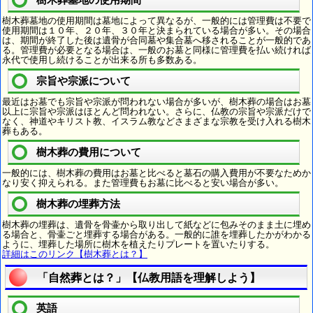
樹木葬墓地の使用期間は墓地によって異なるが、一般的には管理費は不要で
使用期間は１０年、２０年、３０年と決まられている場合が多い。その場合
は、期間が終了した後は遺骨が合同墓や集合墓へ移されることが一般的であ
る。管理費が必要となる場合は、一般のお墓と同様に管理費を払い続ければ
永代で使用し続けることが出来る所も多数ある。
宗旨や宗派について
最近はお墓でも宗旨や宗派が問われない場合が多いが、樹木葬の場合はお墓
以上に宗旨や宗派はほとんど問われない。さらに、仏教の宗旨や宗派だけで
なく、神道やキリスト教、イスラム教などさまざまな宗教を受け入れる樹木
葬もある。
樹木葬の費用について
一般的には、樹木葬の費用はお墓と比べると墓石の購入費用が不要なためか
なり安く抑えられる。また管理費もお墓に比べると安い場合が多い。
樹木葬の埋葬方法
樹木葬の埋葬は、遺骨を骨壷から取り出して紙などに包みそのまま土に埋め
る場合と、骨壷ごと埋葬する場合がある。一般的に誰を埋葬したかがわかる
ように、埋葬した場所に樹木を植えたりプレートを置いたりする。
詳細はこのリンク【樹木葬とは？】
「自然葬とは？」【仏教用語を理解しよう】
英語