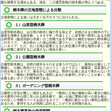
園を開発する場合もある。現在、この運営形態の樹木葬が増えつつある。
樹木葬の立地形態による分類
立地形態による違いは大きく以下の３つに分けられる。
１）山里型樹木葬
山里型樹木葬は、山や里の樹木に極力手を加えず、自然のままの樹木の下に
遺骨を埋葬する樹木葬。１９９９年（平成１１）に岩手県一関市にある大慈
山祥雲寺（臨済宗妙心寺派）のご住職である千坂げん峰氏が始めた樹木葬は
このタイプ。「命が終わった後は自然に還りたい」と願う人には最もふさわ
しいタイプ。ただ、広い土地が必要となるため交通の不便な場所が多く、家
族が頻繁に参拝するには適さない場合が多い。
２）公園型樹木葬
公園型樹木葬は、自然の樹木をそのまま使うのではなく、墓地を公園として
整備し、公園に樹木だけでなく山ツツジ・山ドウダン・紫陽花・花菖蒲など
の花を植えるタイプ。墓石がない以外は、既存のお墓とあまり変わらないタ
イプで、一般的に利便性の良い場所にあるため参拝しやすいことが多い。現
在最も多いタイプの樹木葬である。
３）ガーデニング型樹木葬
公園型と区別が難しい場合もあるが、一般的に土地の価格が高い東京の都心
や大都市の中心部に見られる樹木葬で、狭い土地に季節の折々の花を植え、
その近くに埋葬スペースを設けるタイプ。一般的に駅から近い便利な場所に
あるため、参拝する人が気軽に訪れることができる特徴がある。
樹木葬墓地の使用期間