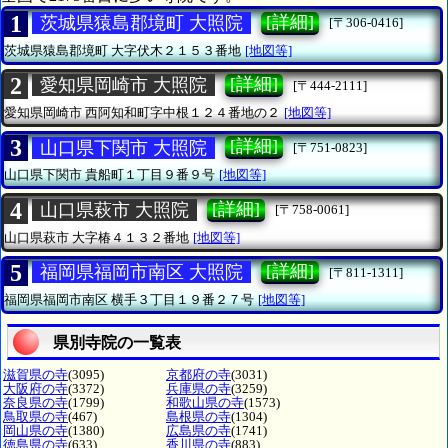
1
[詳細]
茨城県猿島郡境町 大照院
[〒306-0416]
茨城県猿島郡境町
大字伏木２１５３番地
[地図等]
2
[詳細]
愛知県岡崎市 大照院
[〒444-2111]
愛知県岡崎市
西阿知和町字中根１２４番地の２
[地図等]
3
[詳細]
山口県下関市 大照院
[〒751-0823]
山口県下関市
貴船町１丁目９番９号
[地図等]
4
[詳細]
山口県萩市 大照院
[〒758-0061]
山口県萩市
大字椿４１３２番地
[地図等]
5
[詳細]
福岡県福岡市南区 大照院
[〒811-1311]
福岡県福岡市南区
横手３丁目１９番２７号
[地図等]
県別寺院の一覧表
滋賀県の寺
(3095)
京都府の寺
(3031)
大阪府の寺
(3372)
兵庫県の寺
(3259)
奈良県の寺
(1799)
和歌山県の寺
(1573)
鳥取県の寺
(467)
島根県の寺
(1304)
岡山県の寺
(1380)
広島県の寺
(1741)
徳島県の寺
(633)
香川県の寺
(883)