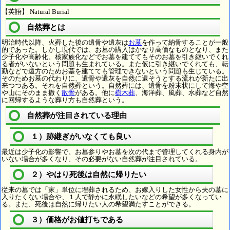
【英語】 Natural Burial
自然葬とは
明治時代以降、火葬した後の遺骨や遺灰は
お墓
を作って納骨することが一般
的であった。しかし現代では、お墓の購入はかなり高価なものとなり、また
少子化や高齢化、核家族化などでお墓を建ててもそのお墓を引き継いでくれ
る者がいないという問題も生まれている。また仮に引き継いでくれても、転
勤などで遠方のためお墓を建てても管理できないという問題も生じている。
そのためお墓の代わりに、遺骨や遺灰を自然に還そうとする流れが新たに出
来つつある。それを自然葬という。自然葬には、遺骨を粉末状にして海や空
や山にそのまま撒く
散骨
がある。他に
樹木葬
、海洋葬、風葬、水葬など自然
に回帰するような葬り方も自然葬という。
自然葬が注目されている理由
１）跡継ぎがいなくても良い
最近は少子化の影響で、お墓参りやお墓を次の代まで管理してくれる身内が
いない場合が多くなり、その必要がない自然葬が注目されている。
２）やはり死後は自然に帰りたい
従来の墓では「家」単位に埋葬されるため、お嫁入りした女性から夫の墓に
入りたくない場合や、１人で静かに永眠したいなどの希望が多くなってい
る。また、死後は自然に帰りたい人の希望満たすことができる。
３）価格がお値打ちである