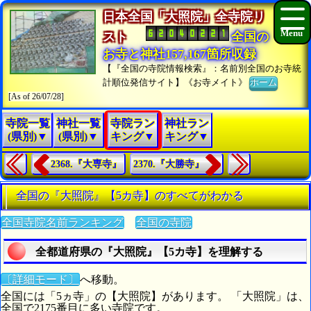
日本全国「大照院」全寺院リ
スト
全国の
お寺と神社157,167箇所収録
【『全国の寺院情報検索』：名前別全国のお寺統
計順位発信サイト】《お寺メイト》
ホーム
[As of 26/07/28]
寺院一覧
神社一覧
寺院ラン
神社ラン
(県別)▼
(県別)▼
キング▼
キング▼
2368.『大専寺』
2370.『大勝寺』
全国の『大照院』【5カ寺】のすべてがわかる
全国寺院名前ランキング
全国の寺院
全都道府県の『大照院』【5カ寺】を理解する
〔詳細モード〕
へ移動。
全国には「5ヵ寺」の【大照院】があります。 「大照院」は、
全国で2175番目に多い寺院です。