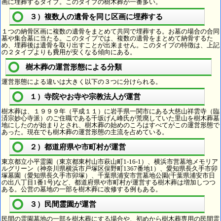
画に埋葬するタイプ。このタイプの樹木葬が一番多い。
３）複数人の遺骨を同じ区画に埋葬する
１つの納骨区画に複数の遺骨をまとめて共同で埋葬する。お墓の場合の合同
墓や集合墓に当たる。このタイプでは、複数の遺骨をまとめて納骨するた
め、埋葬後は遺骨を取り出すことが出来ません。このタイプの特徴は、上記
の２タイプよりも費用が安くなる傾向にある。
樹木葬の運営形態による分類
運営形態による違いは大きく以下の３つに分けられる。
１）寺院やお寺や宗教法人が運営
樹木葬は、１９９９年（平成１１）に岩手県一関市にある大慈山祥雲寺（臨
済宗妙心寺派）のご住職である千坂げん峰氏が荒廃していた里山を樹木葬墓
地にしたのが始まりとされ、樹木葬の始めのころはすべてがこの運営形態で
あった。現在でも樹木葬の運営形態の主流を占めている。
２）都道府県や市町村が運営
東京都立小平霊園（東京都東村山市萩山町1-16-1）、横浜市営墓地メモリア
ルグリーン（神奈川県横浜市戸塚区俣野町1367番地1）、愛知県長久手市卯
塚墓園（愛知県長久手市卯塚）、千葉県浦安市営墓地公園(千葉県浦安市日
の出八丁目1番1号)など、都道府県や市町村が運営する樹木葬は増加しつつ
ある。公営の墓地の一部を樹木葬に改修する例もある。
３）民間霊園が運営
民間の霊園墓地の一部を樹木葬にする場合や、初めから樹木葬専用の民間霊