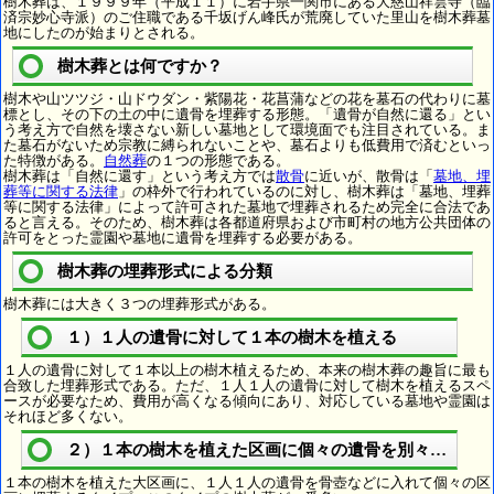
樹木葬は、１９９９年（平成１１）に岩手県一関市にある大慈山祥雲寺（臨
済宗妙心寺派）のご住職である千坂げん峰氏が荒廃していた里山を樹木葬墓
地にしたのが始まりとされる。
樹木葬とは何ですか？
樹木や山ツツジ・山ドウダン・紫陽花・花菖蒲などの花を墓石の代わりに墓
標とし、その下の土の中に遺骨を埋葬する形態。「遺骨が自然に還る」とい
う考え方で自然を壊さない新しい墓地として環境面でも注目されている。ま
た墓石がないため宗教に縛られないことや、墓石よりも低費用で済むといっ
た特徴がある。
自然葬
の１つの形態である。
樹木葬は「自然に還す」という考え方では
散骨
に近いが、散骨は「
墓地、埋
葬等に関する法律
」の枠外で行われているのに対し、樹木葬は「墓地、埋葬
等に関する法律」によって許可された墓地で埋葬されるため完全に合法であ
ると言える。そのため、樹木葬は各都道府県および市町村の地方公共団体の
許可をとった霊園や墓地に遺骨を埋葬する必要がある。
樹木葬の埋葬形式による分類
樹木葬には大きく３つの埋葬形式がある。
１）１人の遺骨に対して１本の樹木を植える
１人の遺骨に対して１本以上の樹木植えるため、本来の樹木葬の趣旨に最も
合致した埋葬形式である。ただ、１人１人の遺骨に対して樹木を植えるスペ
ースが必要なため、費用が高くなる傾向にあり、対応している墓地や霊園は
それほど多くない。
２）１本の樹木を植えた区画に個々の遺骨を別々に埋葬
１本の樹木を植えた大区画に、１人１人の遺骨を骨壺などに入れて個々の区