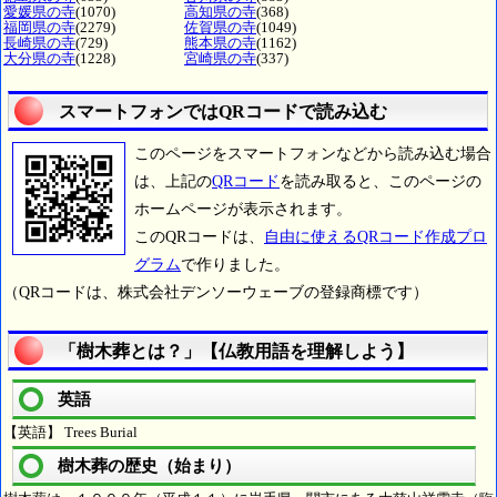
愛媛県の寺
(1070)
高知県の寺
(368)
福岡県の寺
(2279)
佐賀県の寺
(1049)
長崎県の寺
(729)
熊本県の寺
(1162)
大分県の寺
(1228)
宮崎県の寺
(337)
スマートフォンではQRコードで読み込む
このページをスマートフォンなどから読み込む場合
は、上記の
QRコード
を読み取ると、このページの
ホームページが表示されます。
このQRコードは、
自由に使えるQRコード作成プロ
グラム
で作りました。
（QRコードは、株式会社デンソーウェーブの登録商標です）
「樹木葬とは？」【仏教用語を理解しよう】
英語
【英語】 Trees Burial
樹木葬の歴史（始まり）