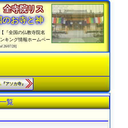
」全寺院リス
国のお寺と神
【『全国の仏教寺院名
ランキング情報ホームペー
of 26/07/28]
63.『アソカ寺』
一覧