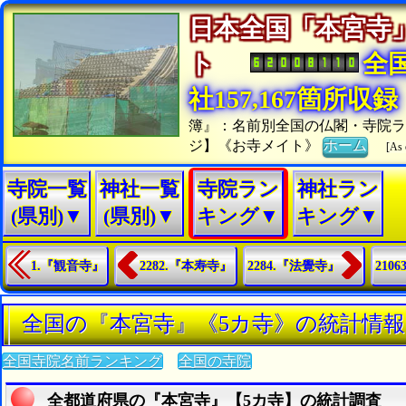
日本全国「本宮寺
ト
全
社157,167箇所収録
簿』：名前別全国の仏閣・寺院
ジ】《お寺メイト》
ホーム
[As 
寺院一覧
神社一覧
寺院ラン
神社ラン
(県別)▼
(県別)▼
キング▼
キング▼
1.『観音寺』
2282.『本寿寺』
2284.『法覺寺』
210
全国の『本宮寺』《5カ寺》の統計情報
全国寺院名前ランキング
全国の寺院
全都道府県の『本宮寺』【5カ寺】の統計調査