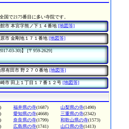
全国で2175番目に多い寺院です。
大館市
本宮字熊ノ下１４番地
[地図等]
市原市
金剛地１７１番地
[地図等]
7-03-30)】
[〒959-2629]
山県有田市
野２７０番地
[地図等]
長崎市
田上１丁目１７番１２号
[地図等]
)
福井県の寺
(1687)
山梨県の寺
(1490)
)
愛知県の寺
(4668)
三重県の寺
(2342)
)
奈良県の寺
(1799)
和歌山県の寺
(1573)
)
広島県の寺
(1741)
山口県の寺
(1413)