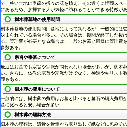
で、狭い土地に季節の折々の花を植え、その近くに埋葬スペ
にあるため、参拝する人が気軽に訪れることができる特徴が
樹木葬墓地の使用期間
樹木葬墓地の使用期間は墓地によって異なるが、一般的には
決まられている場合が多い。その場合は、期間が終了した後
る。管理費が必要となる場合は、一般のお墓と同様に管理費
多数ある。
宗旨や宗派について
最近はお墓でも宗旨や宗派が問われない場合が多いが、樹木
い。さらに、仏教の宗旨や宗派だけでなく、神道やキリスト
葬もある。
樹木葬の費用について
一般的には、樹木葬の費用はお墓と比べると墓石の購入費用
墓に比べると安い場合が多い。
樹木葬の埋葬方法
樹木葬の埋葬は、遺骨を骨壷から取り出して紙などに包みそ