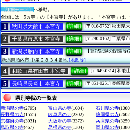
〔詳細モード〕
へ移動。
全国には「5ヵ寺」の【本宮寺】があります。 「本宮寺」は、
1
[詳細]
秋田県大館市 本宮寺
[〒018-5752]
秋田県
2
[詳細]
千葉県市原市 本宮寺
[〒290-0162]
千葉県
3
[詳細]
新潟県胎内市 本宮寺
【登記記録の閉鎖等(201
新潟県胎内市
中条２８３４番地
[地図等]
4
[詳細]
和歌山県有田市 本宮寺
[〒649-0314]
和歌
5
[詳細]
長崎県長崎市 本宮寺
[〒851-0251]
長崎県
県別寺院の一覧表
新潟県の寺
(2795)
富山県の寺
(1604)
石川県の寺
(1380
長野県の寺
(1555)
岐阜県の寺
(2302)
静岡県の寺
(2602
京都府の寺
(3031)
大阪府の寺
(3372)
兵庫県の寺
(3259
鳥取県の寺
(467)
島根県の寺
(1304)
岡山県の寺
(1380