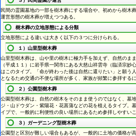
３）民間霊園が運営
民間の霊園墓地の一部を樹木葬にする場合や、初めから樹木
運営形態の樹木葬が増えつつある。
樹木葬の立地形態による分類
立地形態による違いは大きく以下の３つに分けられる。
１）山里型樹木葬
山里型樹木葬は、山や里の樹木に極力手を加えず、自然のま
（平成１１）に岩手県一関市にある大慈山祥雲寺（臨済宗妙
はこのタイプ。「命が終わった後は自然に還りたい」と願う
となるため交通の不便な場所が多く、家族が頻繁に参拝する
２）公園型樹木葬
公園型樹木葬は、自然の樹木をそのまま使うのではなく、墓
ジ・山ドウダン・紫陽花・花菖蒲などの花を植えるタイプ。
イプで、一般的に利便性の良い場所にあるため参拝しやすい
３）ガーデニング型樹木葬
公園型と区別が難しい場合もあるが、一般的に土地の価格が