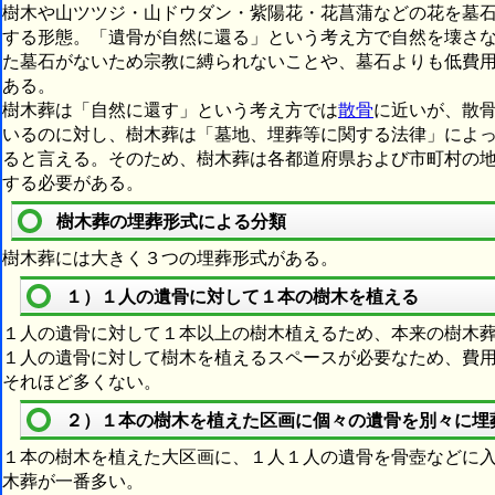
樹木や山ツツジ・山ドウダン・紫陽花・花菖蒲などの花を墓
する形態。「遺骨が自然に還る」という考え方で自然を壊さ
た墓石がないため宗教に縛られないことや、墓石よりも低費
ある。
樹木葬は「自然に還す」という考え方では
散骨
に近いが、散
いるのに対し、樹木葬は「墓地、埋葬等に関する法律」によ
ると言える。そのため、樹木葬は各都道府県および市町村の
する必要がある。
樹木葬の埋葬形式による分類
樹木葬には大きく３つの埋葬形式がある。
１）１人の遺骨に対して１本の樹木を植える
１人の遺骨に対して１本以上の樹木植えるため、本来の樹木
１人の遺骨に対して樹木を植えるスペースが必要なため、費
それほど多くない。
２）１本の樹木を植えた区画に個々の遺骨を別々に埋
１本の樹木を植えた大区画に、１人１人の遺骨を骨壺などに
木葬が一番多い。