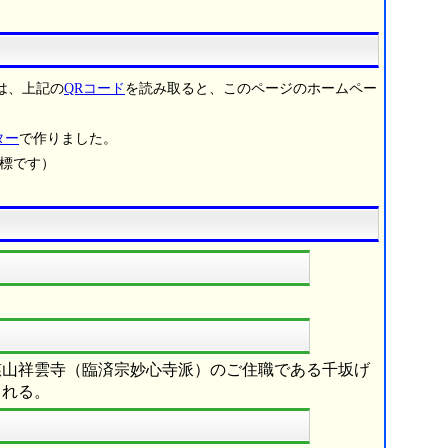
は、上記の
QRコード
を読み取ると、このページのホームペー
ター
で作りました。
商標です）
慈山祥雲寺（臨済宗妙心寺派）のご住職である千坂げ
される。