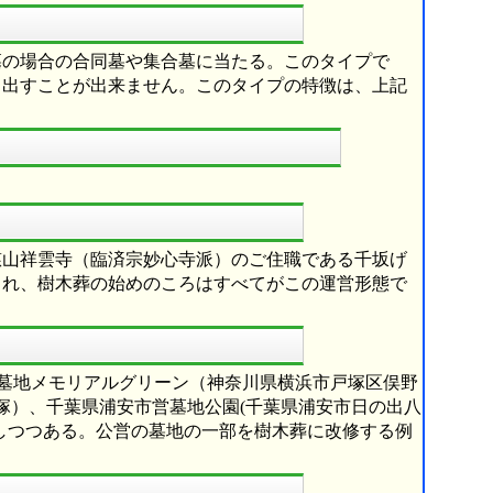
墓の場合の合同墓や集合墓に当たる。このタイプで
り出すことが出来ません。このタイプの特徴は、上記
慈山祥雲寺（臨済宗妙心寺派）のご住職である千坂げ
され、樹木葬の始めのころはすべてがこの運営形態で
市営墓地メモリアルグリーン（神奈川県横浜市戸塚区俣野
卯塚）、千葉県浦安市営墓地公園(千葉県浦安市日の出八
加しつつある。公営の墓地の一部を樹木葬に改修する例