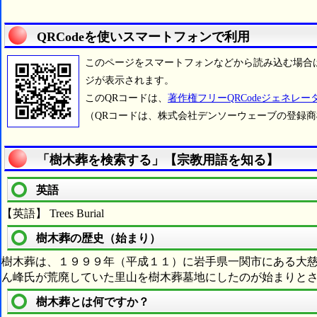
QRCodeを使いスマートフォンで利用
このページをスマートフォンなどから読み込む場合
ジが表示されます。
このQRコードは、
著作権フリーQRCodeジェネレー
（QRコードは、株式会社デンソーウェーブの登録
「樹木葬を検索する」【宗教用語を知る】
英語
【英語】 Trees Burial
樹木葬の歴史（始まり）
樹木葬は、１９９９年（平成１１）に岩手県一関市にある大
ん峰氏が荒廃していた里山を樹木葬墓地にしたのが始まりと
樹木葬とは何ですか？