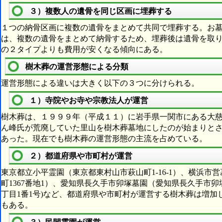
３）複数人の遺骨を同じ区画に埋葬する
１つの納骨区画に複数の遺骨をまとめて共同で埋葬する。お
は、複数の遺骨をまとめて納骨するため、埋葬後は遺骨を取
の２タイプよりも費用が安くなる傾向にある。
樹木葬の運営形態による分類
運営形態による違いは大きく以下の３つに分けられる。
１）寺院やお寺や宗教法人が運営
樹木葬は、１９９９年（平成１１）に岩手県一関市にある大
ん峰氏が荒廃していた里山を樹木葬墓地にしたのが始まりと
あった。現在でも樹木葬の運営形態の主流を占めている。
２）都道府県や市町村が運営
東京都立小平霊園（東京都東村山市萩山町1-16-1）、横浜
町1367番地1）、愛知県長久手市卯塚墓園（愛知県長久手市
丁目1番1号)など、都道府県や市町村が運営する樹木葬は増
もある。