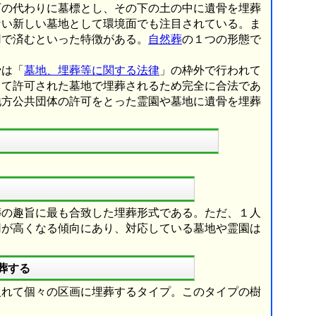
石の代わりに墓標とし、その下の土の中に遺骨を埋葬
ない新しい墓地として環境面でも注目されている。ま
用で済むといった特徴がある。
自然葬
の１つの形態で
骨は「
墓地、埋葬等に関する法律
」の枠外で行われて
って許可された墓地で埋葬されるため完全に合法であ
地方公共団体の許可をとった霊園や墓地に遺骨を埋葬
葬の趣旨に最も合致した埋葬形式である。ただ、１人
用が高くなる傾向にあり、対応している墓地や霊園は
葬する
入れて個々の区画に埋葬するタイプ。このタイプの樹