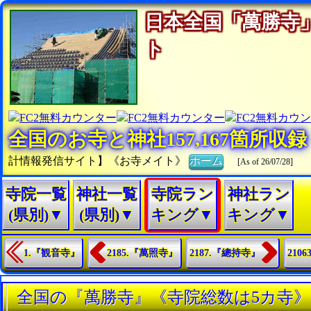
日本全国「萬勝寺
ト
全国のお寺と神社157,167箇所収
計情報発信サイト】《お寺メイト》
ホーム
[As of 26/07/28]
寺院一覧
神社一覧
寺院ラン
神社ラン
(県別)▼
(県別)▼
キング▼
キング▼
1.『観音寺』
2185.『萬照寺』
2187.『總持寺』
210
全国の『萬勝寺』《寺院総数は5カ寺