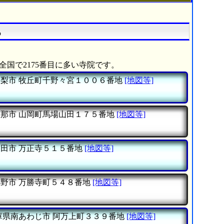
る
全国で2175番目に多い寺院です。
山梨市
牧丘町千野々宮１００６番地
[地図等]
恵那市
山岡町馬場山田１７５番地
[地図等]
磐田市
万正寺５１５番地
[地図等]
小野市
万勝寺町５４８番地
[地図等]
庫県南あわじ市
阿万上町３３９番地
[地図等]