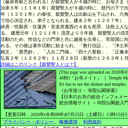
（藤原有範と言われる）が親鸞聖人が４歳の時に、お母さま
治承５年（１１８１年）親鸞聖人が９歳の時に、慈円の下で
年（１２０１年）の春頃、親鸞聖人は比叡山を下山され、六
で信心決定され、弟子となられる。建永２年（１２０７年）
綽房・性願房・住蓮房・安楽房遵西の４名を死罪、法然上人
る。 建暦元年（１２１１年）流罪より５年後、親鸞聖人の流
活動のため、性信などの門弟と共に越後を出発し、常陸国に
れる。その後は著作活動に励まられ、「教行信証」、「浄土
銘文」「愚禿鈔」、「入出二門偈」「四十八誓願」、「正像
弘長２年（１２６２年）１１月２８日（新暦の１２６３年１
詳細はこのリンク【親鸞聖人とは？】
[This page was uploaded on 2
40秒]
『お寺メイト』 ｜ Temple Ma
It's fun to see
the shrines and temples.
《お寺巡り・
寺院仏閣探索》
【日本のお寺の総合インフォメー
総合情報サイト ～寺院仏閣超入
【更新日時：2026年(令和08年)07月25日（土曜日）13時15分
プライバシー・ポリシー
、
稼働環境
、
利用規約