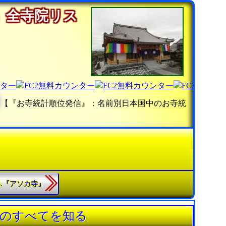
」全寺院リス
録
【『お寺統計順位発信』：名前別日本国中のお寺統
63.『アソカ寺』
》のすべてを知る