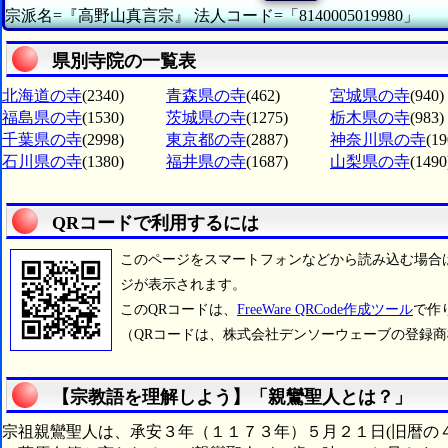
宗派名=『高野山真言宗』
法人コード=「8140005019980」
県別寺院の一覧表
北海道の寺
(2340)
青森県の寺
(462)
宮城県の寺
(940)
福島県の寺
(1530)
茨城県の寺
(1275)
栃木県の寺
(983)
千葉県の寺
(2998)
東京都の寺
(2887)
神奈川県の寺
(19
石川県の寺
(1380)
福井県の寺
(1687)
山梨県の寺
(1490
QRコードで利用するには
このページをスマートフォンなどから読み込む場合
ジが表示されます。
このQRコードは、
FreeWare QRCode作成ツール
で作
（QRコードは、株式会社デンソーウェーブの登録
【宗教語を理解しよう】「親鸞聖人とは？」
宗祖親鸞聖人は、承安３年（１１７３年）５月２１日(旧暦の