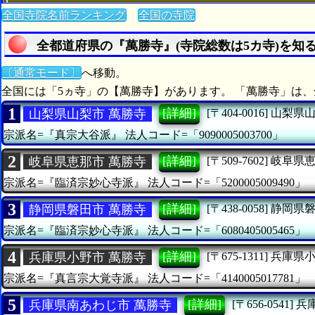
全国寺院名前ランキング
全国の寺院
全都道府県の『萬勝寺』(寺院総数は5カ寺)を知
〔通常モード〕
へ移動。
全国には「5ヵ寺」の【萬勝寺】があります。 「萬勝寺」は、
1
[詳細]
山梨県山梨市 萬勝寺
[〒404-0016]
山梨県
宗派名=『真宗大谷派』
法人コード=「9090005003700」
2
[詳細]
岐阜県恵那市 萬勝寺
[〒509-7602]
岐阜県
宗派名=『臨済宗妙心寺派』
法人コード=「5200005009490」
3
[詳細]
静岡県磐田市 萬勝寺
[〒438-0058]
静岡県
宗派名=『臨済宗妙心寺派』
法人コード=「6080405005465」
4
[詳細]
兵庫県小野市 萬勝寺
[〒675-1311]
兵庫県
宗派名=『真言宗大覚寺派』
法人コード=「4140005017781」
5
[詳細]
兵庫県南あわじ市 萬勝寺
[〒656-0541]
兵