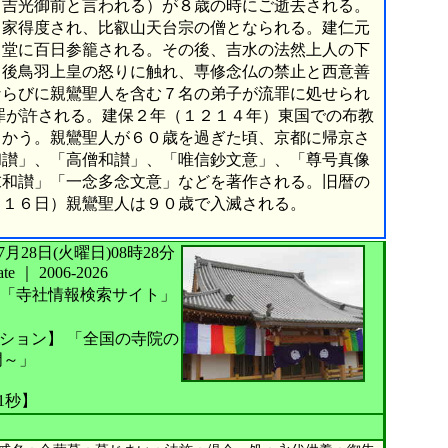
（吉光御前と言われる）が８歳の時にご逝去される。
出家得度され、比叡山天台宗の僧となられる。建仁元
角堂に百日参籠される。その後、吉水の法然上人の下
、後鳥羽上皇の怒りに触れ、専修念仏の禁止と西意善
ならびに親鸞聖人を含む７名の弟子が流罪に処せられ
罪が許される。建保２年（１２１４年）東国での布教
向かう。親鸞聖人が６０歳を過ぎた頃、京都に帰京さ
和讃」、「高僧和讃」、「唯信鈔文意」、「尊号真像
末和讃」「一念多念文意」などを著作される。旧暦の
月１６日）親鸞聖人は９０歳で入滅される。
026年07月28日(火曜日)08時28分
te
｜
2006-2026
「寺社情報検索サイト」
ション】
「全国の寺院の
門～」
51秒】