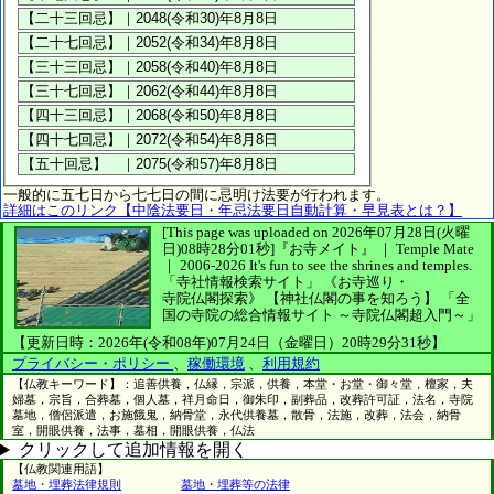
一般的に五七日から七七日の間に忌明け法要が行われます。
詳細はこのリンク【中陰法要日・年忌法要日自動計算・早見表とは？】
[This page was uploaded on 2026年07月28日(火曜
日)08時28分01秒]
『お寺メイト』 ｜ Temple Mate
｜
2006-2026
It's fun to see
the shrines and temples.
「寺社情報検索サイト」
《お寺巡り・
寺院仏閣探索》
【神社仏閣の事を知ろう】
「全
国の寺院の総合情報サイト ～寺院仏閣超入門～」
【更新日時：2026年(令和08年)07月24日（金曜日）20時29分31秒】
プライバシー・ポリシー
、
稼働環境
、
利用規約
【仏教キーワード】：追善供養，仏縁，宗派，供養，本堂・お堂・御々堂，檀家，夫
婦墓，宗旨，合葬墓，個人墓，祥月命日，御朱印，副葬品，改葬許可証，法名，寺院
墓地，僧侶派遣，お施餓鬼，納骨堂，永代供養墓，散骨，法施，改葬，法会，納骨
室，開眼供養，法事，墓相，開眼供養，仏法
クリックして追加情報を開く
【仏教関連用語】
墓地・埋葬法律規則
墓地・埋葬等の法律