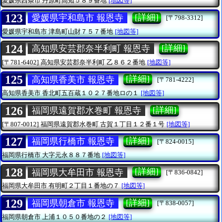
愛媛県西条市
丹原町高知５８９番地
[地図等]
123
[詳細]
愛媛県宇和島市 報恩寺
[〒798-3312]
愛媛県宇和島市
津島町山財７５７番地
[地図等]
124
[詳細]
高知県安芸郡奈半利町 報恩寺
[〒781-6402]
高知県安芸郡奈半利町
乙８６２番地
[地図等]
125
[詳細]
高知県香美市 報恩寺
[〒781-4222]
高知県香美市
香北町五百蔵１０２７番地ロの１
[地図等]
126
[詳細]
福岡県遠賀郡水巻町 報恩寺
[〒807-0012]
福岡県遠賀郡水巻町
古賀１丁目１２番１号
[地図等]
127
[詳細]
福岡県行橋市 報恩寺
[〒824-0015]
福岡県行橋市
大字元永８８７番地
[地図等]
128
[詳細]
福岡県大牟田市 報恩寺
[〒836-0842]
福岡県大牟田市
有明町２丁目１番地の７
[地図等]
129
[詳細]
福岡県朝倉市 報恩寺
[〒838-0057]
福岡県朝倉市
上浦１０５０番地の２
[地図等]