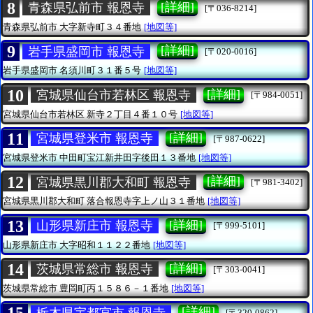
8
[詳細]
青森県弘前市 報恩寺
[〒036-8214]
青森県弘前市
大字新寺町３４番地
[地図等]
9
[詳細]
岩手県盛岡市 報恩寺
[〒020-0016]
岩手県盛岡市
名須川町３１番５号
[地図等]
10
[詳細]
宮城県仙台市若林区 報恩寺
[〒984-0051]
宮城県仙台市若林区
新寺２丁目４番１０号
[地図等]
11
[詳細]
宮城県登米市 報恩寺
[〒987-0622]
宮城県登米市
中田町宝江新井田字後田１３番地
[地図等]
12
[詳細]
宮城県黒川郡大和町 報恩寺
[〒981-3402]
宮城県黒川郡大和町
落合報恩寺字上ノ山３１番地
[地図等]
13
[詳細]
山形県新庄市 報恩寺
[〒999-5101]
山形県新庄市
大字昭和１１２２番地
[地図等]
14
[詳細]
茨城県常総市 報恩寺
[〒303-0041]
茨城県常総市
豊岡町丙１５８６－１番地
[地図等]
[詳細]
栃木県宇都宮市 報恩寺
[〒320-0862]