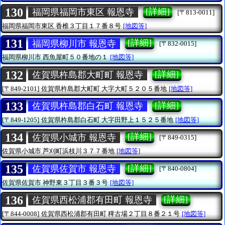
130
[詳細]
福岡県福岡市東区 報恩寺
[〒813-0011]
福岡県福岡市東区
香椎３丁目１７番８号
[地図等]
131
[詳細]
福岡県柳川市 報恩寺
[〒832-0015]
福岡県柳川市
西魚屋町５０番地の１
[地図等]
132
[詳細]
佐賀県杵島郡大町町 報恩寺
[〒849-2101]
佐賀県杵島郡大町町
大字大町５２０５番地
[地図等]
133
[詳細]
佐賀県杵島郡白石町 報恩寺
[〒849-1205]
佐賀県杵島郡白石町
大字田野上１５２５番地
[地図等]
134
[詳細]
佐賀県小城市 報恩寺
[〒849-0315]
佐賀県小城市
芦刈町浜枝川３７７番地
[地図等]
135
[詳細]
佐賀県佐賀市 報恩寺
[〒840-0804]
佐賀県佐賀市
神野東３丁目３番３号
[地図等]
136
[詳細]
佐賀県西松浦郡有田町 報恩寺
[〒844-0008]
佐賀県西松浦郡有田町
稗古場２丁目８番２１号
[地図等]