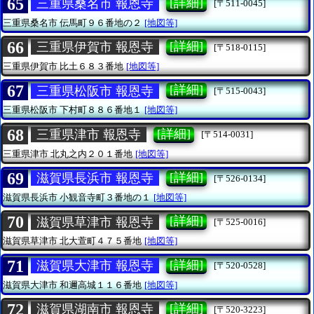
65
[詳細]
三重県桑名市 報恩寺
[〒511-0045]
三重県桑名市
伝馬町９６番地の２
[地図等]
66
[詳細]
三重県伊賀市 報恩寺
[〒518-0115]
三重県伊賀市
比土６８３番地
[地図等]
67
[詳細]
三重県松阪市 報恩寺
[〒515-0043]
三重県松阪市
下村町８８６番地１
[地図等]
68
[詳細]
三重県津市 報恩寺
[〒514-0031]
三重県津市
北丸之内２０１番地
[地図等]
69
[詳細]
滋賀県長浜市 報恩寺
[〒526-0134]
滋賀県長浜市
小観音寺町３番地の１
[地図等]
70
[詳細]
滋賀県草津市 報恩寺
[〒525-0016]
滋賀県草津市
北大萱町４７５番地
[地図等]
71
[詳細]
滋賀県大津市 報恩寺
[〒520-0528]
滋賀県大津市
和邇高城１１６番地
[地図等]
72
[詳細]
滋賀県湖南市 報恩寺
[〒520-3223]