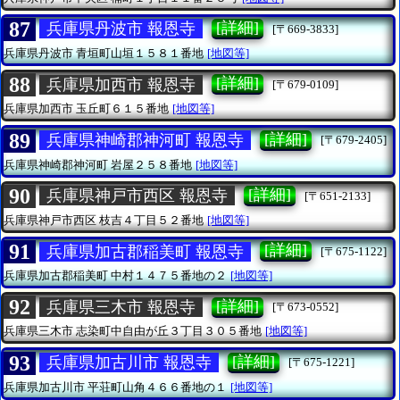
87
[詳細]
兵庫県丹波市 報恩寺
[〒669-3833]
兵庫県丹波市
青垣町山垣１５８１番地
[地図等]
88
[詳細]
兵庫県加西市 報恩寺
[〒679-0109]
兵庫県加西市
玉丘町６１５番地
[地図等]
89
[詳細]
兵庫県神崎郡神河町 報恩寺
[〒679-2405]
兵庫県神崎郡神河町
岩屋２５８番地
[地図等]
90
[詳細]
兵庫県神戸市西区 報恩寺
[〒651-2133]
兵庫県神戸市西区
枝吉４丁目５２番地
[地図等]
91
[詳細]
兵庫県加古郡稲美町 報恩寺
[〒675-1122]
兵庫県加古郡稲美町
中村１４７５番地の２
[地図等]
92
[詳細]
兵庫県三木市 報恩寺
[〒673-0552]
兵庫県三木市
志染町中自由が丘３丁目３０５番地
[地図等]
93
[詳細]
兵庫県加古川市 報恩寺
[〒675-1221]
兵庫県加古川市
平荘町山角４６６番地の１
[地図等]