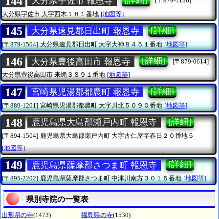
144
大分県宇佐市 報恩寺
[〒879-1136]
大分県宇佐市
大字西木１８１番地
[地図等]
145
[詳細]
大分県速見郡日出町 報恩寺
[〒879-1504]
大分県速見郡日出町
大字大神８４５１番地
[地図等]
146
[詳細]
大分県豊後高田市 報恩寺
[〒879-0614]
大分県豊後高田市
来縄３８９１番地
[地図等]
147
[詳細]
宮崎県児湯郡都農町 報恩寺
[〒889-1201]
宮崎県児湯郡都農町
大字川北５０９０番地
[地図等]
148
[詳細]
鹿児島県大島郡瀬戸内町 報恩寺
[〒894-1504]
鹿児島県大島郡瀬戸内町
大字古仁屋字春日２０番地５
[地図等]
149
[詳細]
鹿児島県薩摩郡さつま町 報恩寺
[〒895-2202]
鹿児島県薩摩郡さつま町
中津川南方３０１５番地
[地図等]
県別寺院の一覧表
山形県の寺
(1473)
福島県の寺
(1530)