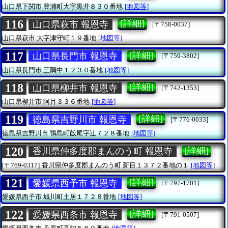
山口県下関市
豊浦町大字黒井８３０番地
[地図等]
116
[詳細]
山口県萩市 報恩寺
[〒758-0037]
山口県萩市
大字津守町１９番地
[地図等]
117
[詳細]
山口県長門市 報恩寺
[〒759-3802]
山口県長門市
三隅中１２３０番地
[地図等]
118
[詳細]
山口県柳井市 報恩寺
[〒742-1353]
山口県柳井市
阿月３３６番地
[地図等]
119
[詳細]
徳島県吉野川市 報恩寺
[〒776-0033]
徳島県吉野川市
鴨島町飯尾字辻７２８番地
[地図等]
120
[詳細]
香川県仲多度郡まんのう町 報恩寺
[〒769-0317]
香川県仲多度郡まんのう町
新目１３７２番地の１
[地図等]
121
[詳細]
愛媛県西予市 報恩寺
[〒797-1701]
愛媛県西予市
城川町土居１７２８番地
[地図等]
122
[詳細]
愛媛県西条市 報恩寺
[〒791-0507]