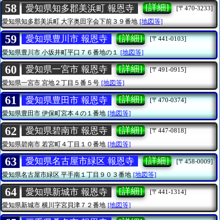
58
[詳細]
愛知県知多郡美浜町 報恩寺
[〒470-3233]
愛知県知多郡美浜町
大字奥田字会下前３９番地
[地図等]
59
[詳細]
愛知県豊川市 報恩寺
[〒441-0103]
愛知県豊川市
小坂井町平口７６番地の１
[地図等]
60
[詳細]
愛知県一宮市 報恩寺
[〒491-0915]
愛知県一宮市
宮地２丁目５番５号
[地図等]
61
[詳細]
愛知県豊田市 報恩寺
[〒470-0374]
愛知県豊田市
伊保町宮本４の１番地
[地図等]
62
[詳細]
愛知県碧南市 報恩寺
[〒447-0818]
愛知県碧南市
若宮町４丁目１０番地
[地図等]
63
[詳細]
愛知県名古屋市緑区 報恩寺
[〒458-0009]
愛知県名古屋市緑区
平手南１丁目９０３番地
[地図等]
64
[詳細]
愛知県新城市 報恩寺
[〒441-1314]
愛知県新城市
横川字宮貝津７２番地
[地図等]