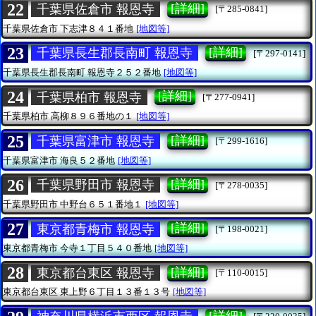
22
[詳細]
千葉県佐倉市 報恩寺
[〒285-0841]
千葉県佐倉市
下志津８４１番地
[地図等]
23
[詳細]
千葉県長生郡長南町 報恩寺
[〒297-0141]
千葉県長生郡長南町
報恩寺２５２番地
[地図等]
24
[詳細]
千葉県柏市 報恩寺
[〒277-0941]
千葉県柏市
高柳８９６番地の１
[地図等]
25
[詳細]
千葉県富津市 報恩寺
[〒299-1616]
千葉県富津市
海良５２番地
[地図等]
26
[詳細]
千葉県野田市 報恩寺
[〒278-0035]
千葉県野田市
中野台６５１番地１
[地図等]
27
[詳細]
東京都青梅市 報恩寺
[〒198-0021]
東京都青梅市
今寺１丁目５４０番地
[地図等]
28
[詳細]
東京都台東区 報恩寺
[〒110-0015]
東京都台東区
東上野６丁目１３番１３号
[地図等]
[詳細]