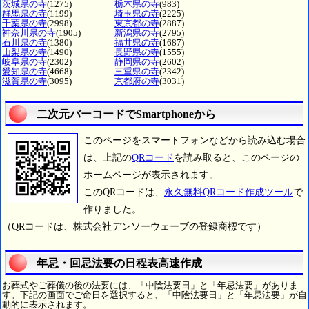
茨城県の寺
(1275)
栃木県の寺
(983)
群馬県の寺
(1199)
埼玉県の寺
(2225)
千葉県の寺
(2998)
東京都の寺
(2887)
神奈川県の寺
(1905)
新潟県の寺
(2795)
石川県の寺
(1380)
福井県の寺
(1687)
山梨県の寺
(1490)
長野県の寺
(1555)
岐阜県の寺
(2302)
静岡県の寺
(2602)
愛知県の寺
(4668)
三重県の寺
(2342)
滋賀県の寺
(3095)
京都府の寺
(3031)
二次元バーコードでSmartphoneから
このページをスマートフォンなどから読み込む場合
は、上記の
QRコード
を読み取ると、このページの
ホームページが表示されます。
このQRコードは、
永久無料QRコード作成ツール
で
作りました。
（QRコードは、株式会社デンソーウェーブの登録商標です）
年忌・回忌法要の日程表高速作成
お葬式やご葬儀の後の法要には、「中陰法要日」と「年忌法要」がありま
す。下記の画面でご命日を選択すると、「中陰法要日」と「年忌法要」が自
動的に表示されます。