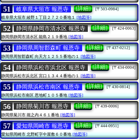
51
[詳細]
岐阜県大垣市 報恩寺
[〒503-0984]
岐阜県大垣市
綾野１丁目２７２０番地１
[地図等]
52
[詳細]
静岡県静岡市清水区 報恩寺
[〒424-0063]
静岡県静岡市清水区
能島２１９番地
[地図等]
53
[詳細]
静岡県周智郡森町 報恩寺
[〒437-0212]
静岡県周智郡森町
向天方１２５５番地の１
[地図等]
54
[詳細]
静岡県浜松市浜北区 報恩寺
[〒434-0004]
静岡県浜松市浜北区
宮口１３４４番地の１
[地図等]
55
[詳細]
静岡県浜松市南区 報恩寺
[〒430-0814]
静岡県浜松市南区
恩地町１０５番地
[地図等]
56
[詳細]
静岡県菊川市 報恩寺
[〒439-0006]
静岡県菊川市
堀之内４６１番地
[地図等]
57
[詳細]
愛知県岡崎市 報恩寺
[〒444-0951]
愛知県岡崎市
北野町字中屋敷６０番地
[地図等]