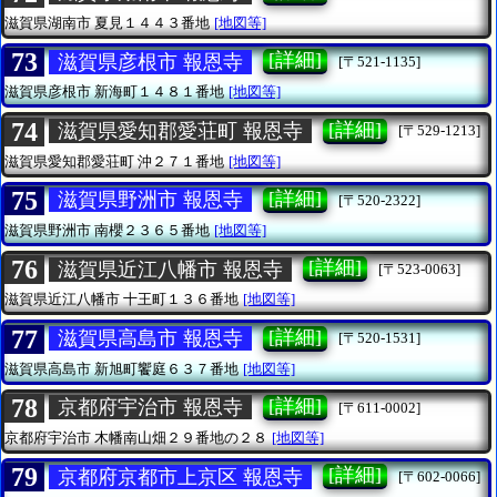
滋賀県湖南市
夏見１４４３番地
[地図等]
73
[詳細]
滋賀県彦根市 報恩寺
[〒521-1135]
滋賀県彦根市
新海町１４８１番地
[地図等]
74
[詳細]
滋賀県愛知郡愛荘町 報恩寺
[〒529-1213]
滋賀県愛知郡愛荘町
沖２７１番地
[地図等]
75
[詳細]
滋賀県野洲市 報恩寺
[〒520-2322]
滋賀県野洲市
南櫻２３６５番地
[地図等]
76
[詳細]
滋賀県近江八幡市 報恩寺
[〒523-0063]
滋賀県近江八幡市
十王町１３６番地
[地図等]
77
[詳細]
滋賀県高島市 報恩寺
[〒520-1531]
滋賀県高島市
新旭町饗庭６３７番地
[地図等]
78
[詳細]
京都府宇治市 報恩寺
[〒611-0002]
京都府宇治市
木幡南山畑２９番地の２８
[地図等]
79
[詳細]
京都府京都市上京区 報恩寺
[〒602-0066]