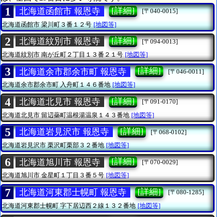
1
[詳細]
北海道函館市 報恩寺
[〒040-0015]
北海道函館市
梁川町３番１２号
[地図等]
2
[詳細]
北海道紋別市 報恩寺
[〒094-0013]
北海道紋別市
南が丘町２丁目１３番２１号
[地図等]
3
[詳細]
北海道余市郡余市町 報恩寺
[〒046-0011]
北海道余市郡余市町
入舟町１４６番地
[地図等]
4
[詳細]
北海道北見市 報恩寺
[〒091-0170]
北海道北見市
留辺蘂町温根湯温泉１４３番地
[地図等]
5
[詳細]
北海道岩見沢市 報恩寺
[〒068-0102]
北海道岩見沢市
栗沢町栗部３２番地
[地図等]
6
[詳細]
北海道旭川市 報恩寺
[〒070-0029]
北海道旭川市
金星町１丁目３番５号
[地図等]
7
[詳細]
北海道河東郡士幌町 報恩寺
[〒080-1285]
北海道河東郡士幌町
字下居辺西２線１３２番地
[地図等]