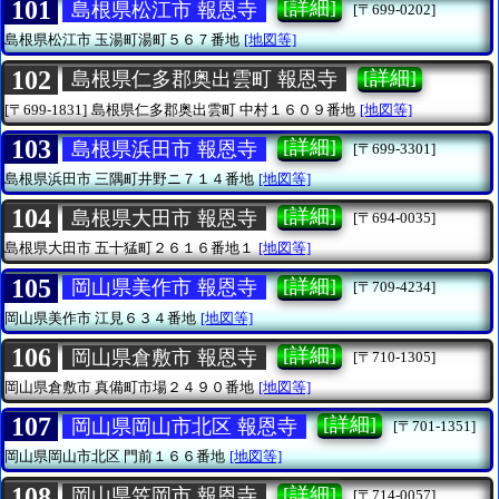
101
[詳細]
島根県松江市 報恩寺
[〒699-0202]
島根県松江市
玉湯町湯町５６７番地
[地図等]
102
[詳細]
島根県仁多郡奥出雲町 報恩寺
[〒699-1831]
島根県仁多郡奥出雲町
中村１６０９番地
[地図等]
103
[詳細]
島根県浜田市 報恩寺
[〒699-3301]
島根県浜田市
三隅町井野ニ７１４番地
[地図等]
104
[詳細]
島根県大田市 報恩寺
[〒694-0035]
島根県大田市
五十猛町２６１６番地１
[地図等]
105
[詳細]
岡山県美作市 報恩寺
[〒709-4234]
岡山県美作市
江見６３４番地
[地図等]
106
[詳細]
岡山県倉敷市 報恩寺
[〒710-1305]
岡山県倉敷市
真備町市場２４９０番地
[地図等]
107
[詳細]
岡山県岡山市北区 報恩寺
[〒701-1351]
岡山県岡山市北区
門前１６６番地
[地図等]
108
[詳細]
岡山県笠岡市 報恩寺
[〒714-0057]