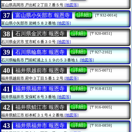
富山県高岡市
戸出町２丁目７番５号
[地図等]
37
[詳細]
富山県小矢部市 報恩寺
[〒932-0014]
富山県小矢部市
岩崎５８２番地
[地図等]
38
[詳細]
石川県金沢市 報恩寺
[〒920-0851]
石川県金沢市
笠市町６番３０号
[地図等]
39
[詳細]
石川県輪島市 報恩寺
[〒927-2102]
石川県輪島市
門前町浦上１１９の５３番地１
[地図等]
40
[詳細]
福井県越前市 報恩寺
[〒915-0071]
福井県越前市
府中３丁目５番１２号
[地図等]
41
[詳細]
福井県福井市 報恩寺
[〒918-8153]
福井県福井市
安保町８号３番地
[地図等]
42
[詳細]
福井県鯖江市 報恩寺
[〒916-0005]
福井県鯖江市
杉本町３１号４２番地
[地図等]
43
[詳細]
福井県福井市 報恩寺
[〒910-0859]