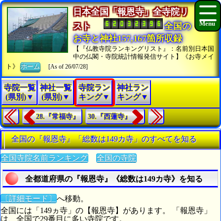
日本全国「報恩寺」全寺院リ
スト
全国の
お寺と神社157,167箇所収録
【『仏教寺院ランキングリスト』：名前別日本国
中の仏閣・寺院統計情報発信サイト】《お寺メイ
ト》
ホーム
[As of 26/07/28]
寺院一覧
神社一覧
寺院ラン
神社ラン
(県別)▼
(県別)▼
キング▼
キング▼
28.『常福寺』
30.『西蓮寺』
全国の『報恩寺』「総数は149カ寺」のすべてを知る
全国寺院名前ランキング
全国の寺院
全都道府県の『報恩寺』《総数は149カ寺》を知る
〔詳細モード〕
へ移動。
全国には「149ヵ寺」の【報恩寺】があります。 「報恩寺」
は、全国で29番目に多い寺院です。