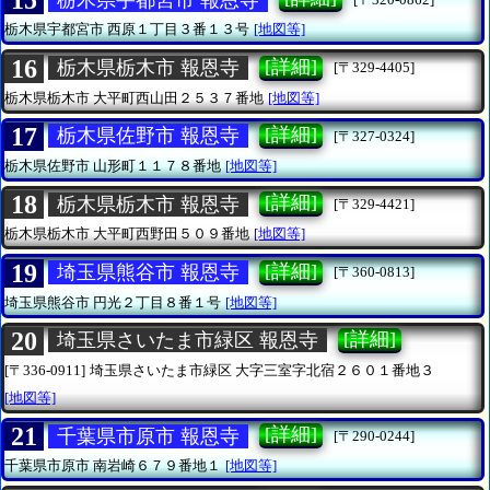
15
栃木県宇都宮市
西原１丁目３番１３号
[地図等]
16
[詳細]
栃木県栃木市 報恩寺
[〒329-4405]
栃木県栃木市
大平町西山田２５３７番地
[地図等]
17
[詳細]
栃木県佐野市 報恩寺
[〒327-0324]
栃木県佐野市
山形町１１７８番地
[地図等]
18
[詳細]
栃木県栃木市 報恩寺
[〒329-4421]
栃木県栃木市
大平町西野田５０９番地
[地図等]
19
[詳細]
埼玉県熊谷市 報恩寺
[〒360-0813]
埼玉県熊谷市
円光２丁目８番１号
[地図等]
20
[詳細]
埼玉県さいたま市緑区 報恩寺
[〒336-0911]
埼玉県さいたま市緑区
大字三室字北宿２６０１番地３
[地図等]
21
[詳細]
千葉県市原市 報恩寺
[〒290-0244]
千葉県市原市
南岩崎６７９番地１
[地図等]