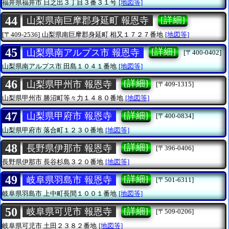
福井県福井市
日之出３丁目３番３１号
[地図等]
44
[詳細]
山梨県南巨摩郡身延町 報恩寺
[〒409-2536]
山梨県南巨摩郡身延町
相又１７２７番地
[地図等]
45
[詳細]
山梨県南アルプス市 報恩寺
[〒400-0402]
山梨県南アルプス市
田島１０４１番地
[地図等]
46
[詳細]
山梨県甲州市 報恩寺
[〒409-1315]
山梨県甲州市
勝沼町等々力１４８０番地
[地図等]
47
[詳細]
山梨県甲府市 報恩寺
[〒400-0834]
山梨県甲府市
落合町１２３０番地
[地図等]
48
[詳細]
長野県伊那市 報恩寺
[〒396-0406]
長野県伊那市
長谷杉島３２０番地
[地図等]
49
[詳細]
岐阜県羽島市 報恩寺
[〒501-6311]
岐阜県羽島市
上中町長間１００１番地
[地図等]
50
[詳細]
岐阜県可児市 報恩寺
[〒509-0206]
岐阜県可児市
土田２３８２番地
[地図等]