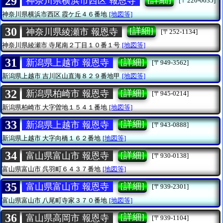
29
神奈川県横浜市西区 報恩寺
[〒220-0035]
神奈川県横浜市西区
霞ケ丘４６番地
[地図等]
30
[詳細]
神奈川県綾瀬市 報恩寺
[〒252-1134]
神奈川県綾瀬市
寺尾南２丁目１０番１号
[地図等]
31
[詳細]
新潟県上越市 報恩寺
[〒949-3562]
新潟県上越市
吉川区山直海８２９番地甲
[地図等]
32
[詳細]
新潟県柏崎市 報恩寺
[〒945-0214]
新潟県柏崎市
大字曽地１５４１番地
[地図等]
33
[詳細]
新潟県上越市 報恩寺
[〒943-0888]
新潟県上越市
大字向橋１６２番地
[地図等]
34
[詳細]
富山県富山市 報恩寺
[〒930-0138]
富山県富山市
呉羽町６４３７番地
[地図等]
35
[詳細]
富山県富山市 報恩寺
[〒939-2301]
富山県富山市
八尾町寺家３７０番地
[地図等]
36
[詳細]
富山県高岡市 報恩寺
[〒939-1104]