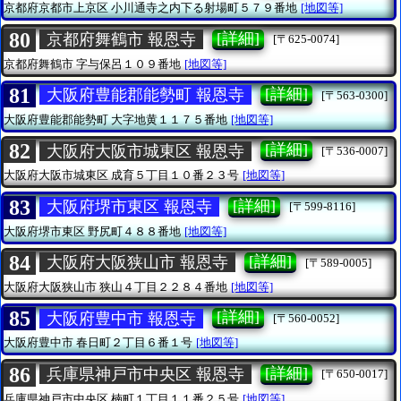
京都府京都市上京区
小川通寺之内下る射場町５７９番地
[地図等]
80
[詳細]
京都府舞鶴市 報恩寺
[〒625-0074]
京都府舞鶴市
字与保呂１０９番地
[地図等]
81
[詳細]
大阪府豊能郡能勢町 報恩寺
[〒563-0300]
大阪府豊能郡能勢町
大字地黄１１７５番地
[地図等]
82
[詳細]
大阪府大阪市城東区 報恩寺
[〒536-0007]
大阪府大阪市城東区
成育５丁目１０番２３号
[地図等]
83
[詳細]
大阪府堺市東区 報恩寺
[〒599-8116]
大阪府堺市東区
野尻町４８８番地
[地図等]
84
[詳細]
大阪府大阪狭山市 報恩寺
[〒589-0005]
大阪府大阪狭山市
狭山４丁目２２８４番地
[地図等]
85
[詳細]
大阪府豊中市 報恩寺
[〒560-0052]
大阪府豊中市
春日町２丁目６番１号
[地図等]
86
[詳細]
兵庫県神戸市中央区 報恩寺
[〒650-0017]
兵庫県神戸市中央区
楠町１丁目１１番２５号
[地図等]