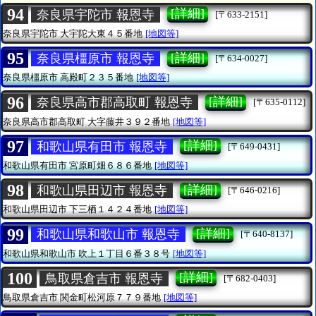
94
[詳細]
奈良県宇陀市 報恩寺
[〒633-2151]
奈良県宇陀市
大宇陀大東４５番地
[地図等]
95
[詳細]
奈良県橿原市 報恩寺
[〒634-0027]
奈良県橿原市
高殿町２３５番地
[地図等]
96
[詳細]
奈良県高市郡高取町 報恩寺
[〒635-0112]
奈良県高市郡高取町
大字藤井３９２番地
[地図等]
97
[詳細]
和歌山県有田市 報恩寺
[〒649-0431]
和歌山県有田市
宮原町畑６８６番地
[地図等]
98
[詳細]
和歌山県田辺市 報恩寺
[〒646-0216]
和歌山県田辺市
下三栖１４２４番地
[地図等]
99
[詳細]
和歌山県和歌山市 報恩寺
[〒640-8137]
和歌山県和歌山市
吹上１丁目６番３８号
[地図等]
100
[詳細]
鳥取県倉吉市 報恩寺
[〒682-0403]
鳥取県倉吉市
関金町松河原７７９番地
[地図等]