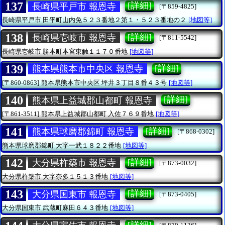
137
[詳細]
長崎県平戸市 報恩寺
[〒859-4825]
長崎県平戸市
田平町山内免５２３番地２第１・５２３番地の２
[地図等]
138
[詳細]
長崎県壱岐市 報恩寺
[〒811-5542]
長崎県壱岐市
勝本町本宮東触１１７０番地
[地図等]
139
[詳細]
熊本県熊本市中央区 報恩寺
[〒860-0863]
熊本県熊本市中央区
坪井３丁目８番４３号
[地図等]
140
[詳細]
熊本県上益城郡山都町 報恩寺
[〒861-3511]
熊本県上益城郡山都町
入佐７６９番地
[地図等]
141
[詳細]
熊本県球磨郡錦町 報恩寺
[〒868-0302]
熊本県球磨郡錦町
大字一武１８２２番地
[地図等]
142
[詳細]
大分県杵築市 報恩寺
[〒873-0032]
大分県杵築市
大字奈多１５１３番地
[地図等]
143
[詳細]
大分県国東市 報恩寺
[〒873-0405]
大分県国東市
武蔵町麻田６４３番地
[地図等]
[詳細]