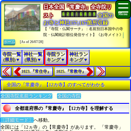
日本全国「常慶寺」全寺院リ
スト
全国の
お寺と神社157,167箇所収録
【『寺院・仏閣サーチ』：名前別日本国中の寺
院・仏閣統計順位発信サイト】《お寺メイト》
ホーム
[As of 26/07/28]
寺院一覧
神社一覧
寺院ラン
神社ラン
(県別)▼
(県別)▼
キング▼
キング▼
1023.『常住寺』
1025.『常教寺』
全国の『常慶寺』【12カ寺】のすべてがわかる
全国寺院名前ランキング
全国の寺院
全都道府県の『常慶寺』【12カ寺】を理解する
〔詳細モード〕
へ移動。
全国には「12ヵ寺」の【常慶寺】があります。 「常慶寺」