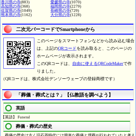
香川県の寺
(883)
愛媛県の寺
(1070)
高知県の寺
(368)
福岡県の寺
(2279)
佐賀県の寺
(1049)
長崎県の寺
(729)
熊本県の寺
(1162)
大分県の寺
(1228)
二次元バーコードでSmartphoneから
このページをスマートフォンなどから読み込む場合
は、上記の
QRコード
を読み取ると、このページの
ホームページが表示されます。
このQRコードは、
自由に使えるQRCodeMaker
で作
りました。
（QRコードは、株式会社デンソーウェーブの登録商標です）
「葬儀・葬式とは？」【仏教語を調べよう】
英語
【英語】 Funeral
葬儀・葬式の歴史
葬儀の歴史は古く旧石器時代には簡単な葬儀と埋葬が行われていたと考え