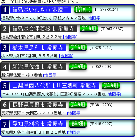
は、全国で958番目に多い寺院です。
1
[詳細]
福島県いわき市 常慶寺
[〒979-3124]
福島県いわき市
小川町上小川字植ノ内４２番地
[地図等]
2
[詳細]
福島県会津若松市 常慶寺
[〒965-0837]
福島県会津若松市
錦町２番２２号
[地図等]
3
[詳細]
栃木県足利市 常慶寺
[〒329-4212]
栃木県足利市
稲岡町８５５番地
[地図等]
4
[詳細]
新潟県佐渡市 常慶寺
[〒952-0003]
新潟県佐渡市
椿３番地
[地図等]
5
[詳細]
山梨県西八代郡市川三郷町 常慶寺
[〒409-3231]
山梨県西八代郡市川三郷町
落居２５７３番地
[地図等]
6
[詳細]
長野県長野市 常慶寺
[〒381-2703]
長野県長野市
大岡乙５７８９番地１
[地図等]
7
[詳細]
愛知県刈谷市 常慶寺
[〒448-0027]
愛知県刈谷市
相生町３丁目２１番地
[地図等]