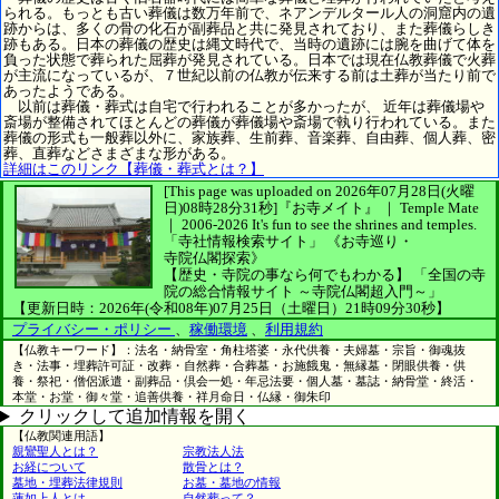
られる。もっとも古い葬儀は数万年前で、ネアンデルタール人の洞窟内の遺
跡からは、多くの骨の化石が副葬品と共に発見されており、また葬儀らしき
跡もある。日本の葬儀の歴史は縄文時代で、当時の遺跡には腕を曲げて体を
負った状態で葬られた屈葬が発見されている。日本では現在仏教葬儀で火葬
が主流になっているが、７世紀以前の仏教が伝来する前は土葬が当たり前で
あったようである。
以前は葬儀・葬式は自宅で行われることが多かったが、 近年は葬儀場や
斎場が整備されてほとんどの葬儀が葬儀場や斎場で執り行われている。また
葬儀の形式も一般葬以外に、家族葬、生前葬、音楽葬、自由葬、個人葬、密
葬、直葬などさまざまな形がある。
詳細はこのリンク【葬儀・葬式とは？】
[This page was uploaded on 2026年07月28日(火曜
日)08時28分31秒]
『お寺メイト』 ｜ Temple Mate
｜
2006-2026
It's fun to see
the shrines and temples.
「寺社情報検索サイト」
《お寺巡り・
寺院仏閣探索》
【歴史・寺院の事なら何でもわかる】
「全国の寺
院の総合情報サイト ～寺院仏閣超入門～」
【更新日時：2026年(令和08年)07月25日（土曜日）21時09分30秒】
プライバシー・ポリシー
、
稼働環境
、
利用規約
【仏教キーワード】：法名・納骨室・角柱塔婆・永代供養・夫婦墓・宗旨・御魂抜
き・法事・埋葬許可証・改葬・自然葬・合葬墓・お施餓鬼・無縁墓・閉眼供養・供
養・祭祀・僧侶派遣・副葬品・倶会一処・年忌法要・個人墓・墓誌・納骨堂・終活・
本堂・お堂・御々堂・追善供養・祥月命日・仏縁・御朱印
クリックして追加情報を開く
【仏教関連用語】
親鸞聖人とは？
宗教法人法
お経について
散骨とは？
墓地・埋葬法律規則
お墓・墓地の情報
蓮如上人とは
自然葬って？