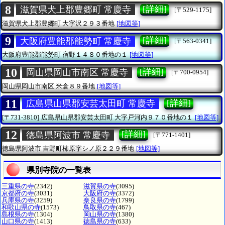
8
[詳細]
滋賀県犬上郡豊郷町 常慶寺
[〒529-1175]
滋賀県犬上郡豊郷町
大字沢２９３番地
[地図等]
9
[詳細]
大阪府豊能郡能勢町 常慶寺
[〒563-0341]
大阪府豊能郡能勢町
宿野１４８０番地の１
[地図等]
10
[詳細]
岡山県岡山市南区 常慶寺
[〒700-0954]
岡山県岡山市南区
米倉８９番地
[地図等]
11
[詳細]
広島県山県郡安芸太田町 常慶寺
[〒731-3810]
広島県山県郡安芸太田町
大字戸河内９７０番地の１
[地図等]
12
[詳細]
徳島県阿波市 常慶寺
[〒771-1401]
徳島県阿波市
吉野町柿原字シノ原２２９番地
[地図等]
県別寺院の一覧表
三重県の寺
(2342)
滋賀県の寺
(3095)
京都府の寺
(3031)
大阪府の寺
(3372)
兵庫県の寺
(3259)
奈良県の寺
(1799)
和歌山県の寺
(1573)
鳥取県の寺
(467)
島根県の寺
(1304)
岡山県の寺
(1380)
山口県の寺
(1413)
徳島県の寺
(633)