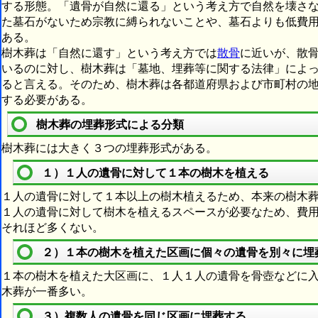
する形態。「遺骨が自然に還る」という考え方で自然を壊さ
た墓石がないため宗教に縛られないことや、墓石よりも低費
ある。
樹木葬は「自然に還す」という考え方では
散骨
に近いが、散
いるのに対し、樹木葬は「墓地、埋葬等に関する法律」によ
ると言える。そのため、樹木葬は各都道府県および市町村の
する必要がある。
樹木葬の埋葬形式による分類
樹木葬には大きく３つの埋葬形式がある。
１）１人の遺骨に対して１本の樹木を植える
１人の遺骨に対して１本以上の樹木植えるため、本来の樹木
１人の遺骨に対して樹木を植えるスペースが必要なため、費
それほど多くない。
２）１本の樹木を植えた区画に個々の遺骨を別々に埋
１本の樹木を植えた大区画に、１人１人の遺骨を骨壺などに
木葬が一番多い。
３）複数人の遺骨を同じ区画に埋葬する