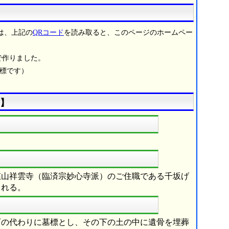
は、上記の
QRコード
を読み取ると、このページのホームペー
で作りました。
商標です）
】
慈山祥雲寺（臨済宗妙心寺派）のご住職である千坂げ
される。
石の代わりに墓標とし、その下の土の中に遺骨を埋葬