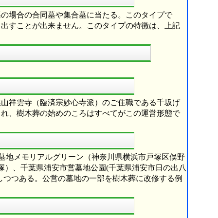
墓の場合の合同墓や集合墓に当たる。このタイプで
り出すことが出来ません。このタイプの特徴は、上記
慈山祥雲寺（臨済宗妙心寺派）のご住職である千坂げ
され、樹木葬の始めのころはすべてがこの運営形態で
市営墓地メモリアルグリーン（神奈川県横浜市戸塚区俣野
卯塚）、千葉県浦安市営墓地公園(千葉県浦安市日の出八
加しつつある。公営の墓地の一部を樹木葬に改修する例