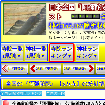
日本全国「阿彌陀
スト
神社157,167箇所
閣が楽しくなる』：名前別全国
報ホームページ】《お寺メイト
寺院一覧
神社一覧
寺院ラン
神社ラン
(県別)▼
(県別)▼
キング▼
キング▼
1.『観音寺』
2583.『安淨寺』
2585.『德林寺』
210
全国の『阿彌陀院』【5カ寺】の統計
全国寺院名前ランキング
全国の寺院
全都道府県の『阿彌陀院』《寺院総数は5カ寺》