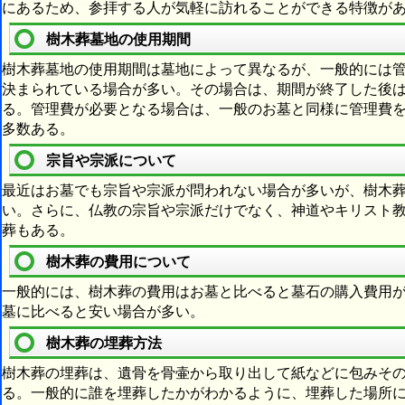
にあるため、参拝する人が気軽に訪れることができる特徴が
樹木葬墓地の使用期間
樹木葬墓地の使用期間は墓地によって異なるが、一般的には
決まられている場合が多い。その場合は、期間が終了した後
る。管理費が必要となる場合は、一般のお墓と同様に管理費
多数ある。
宗旨や宗派について
最近はお墓でも宗旨や宗派が問われない場合が多いが、樹木
い。さらに、仏教の宗旨や宗派だけでなく、神道やキリスト
葬もある。
樹木葬の費用について
一般的には、樹木葬の費用はお墓と比べると墓石の購入費用
墓に比べると安い場合が多い。
樹木葬の埋葬方法
樹木葬の埋葬は、遺骨を骨壷から取り出して紙などに包みそ
る。一般的に誰を埋葬したかがわかるように、埋葬した場所