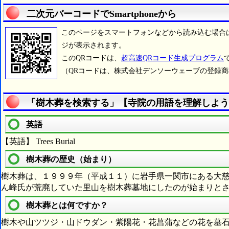
二次元バーコードでSmartphoneから
このページをスマートフォンなどから読み込む場合
ジが表示されます。
このQRコードは、
超高速QRコード生成プログラム
（QRコードは、株式会社デンソーウェーブの登録
「樹木葬を検索する」【寺院の用語を理解しよう
英語
【英語】 Trees Burial
樹木葬の歴史（始まり）
樹木葬は、１９９９年（平成１１）に岩手県一関市にある大
ん峰氏が荒廃していた里山を樹木葬墓地にしたのが始まりと
樹木葬とは何ですか？
樹木や山ツツジ・山ドウダン・紫陽花・花菖蒲などの花を墓