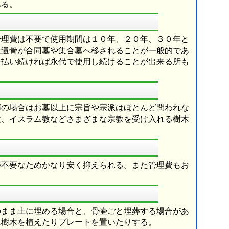
ある。
管理費は不要で使用期間は１０年、２０年、３０年と
は遺骨が合同墓や集合墓へ移されることが一般的であ
を払い続ければ永代で使用し続けることが出来る所も
葬の場合はお墓以上に宗旨や宗派はほとんど問われな
教、イスラム教などさまざまな宗教を受け入れる樹木
が不要なためかなり安く抑えられる。また管理費もお
のまま土に埋める場合と、骨壷ごと埋葬する場合があ
に樹木を植えたりプレートを置いたりする。