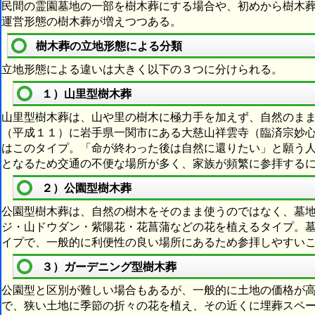
民間の霊園墓地の一部を樹木葬にする場合や、初めから樹木
運営形態の樹木葬が増えつつある。
樹木葬の立地形態による分類
立地形態による違いは大きく以下の３つに分けられる。
１）山里型樹木葬
山里型樹木葬は、山や里の樹木に極力手を加えず、自然のま
（平成１１）に岩手県一関市にある大慈山祥雲寺（臨済宗妙
はこのタイプ。「命が終わった後は自然に還りたい」と願う
となるため交通の不便な場所が多く、家族が頻繁に参拝する
２）公園型樹木葬
公園型樹木葬は、自然の樹木をそのまま使うのではなく、墓
ジ・山ドウダン・紫陽花・花菖蒲などの花を植えるタイプ。
イプで、一般的に利便性の良い場所にあるため参拝しやすい
３）ガーデニング型樹木葬
公園型と区別が難しい場合もあるが、一般的に土地の価格が
で、狭い土地に季節の折々の花を植え、その近くに埋葬スペ