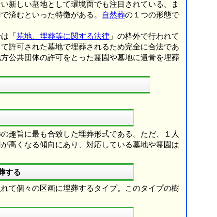
ない新しい墓地として環境面でも注目されている。ま
用で済むといった特徴がある。
自然葬
の１つの形態で
骨は「
墓地、埋葬等に関する法律
」の枠外で行われて
って許可された墓地で埋葬されるため完全に合法であ
地方公共団体の許可をとった霊園や墓地に遺骨を埋葬
葬の趣旨に最も合致した埋葬形式である。ただ、１人
用が高くなる傾向にあり、対応している墓地や霊園は
葬する
入れて個々の区画に埋葬するタイプ。このタイプの樹