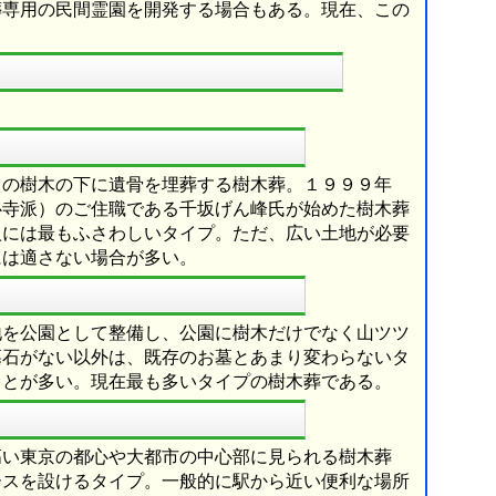
葬専用の民間霊園を開発する場合もある。現在、この
まの樹木の下に遺骨を埋葬する樹木葬。１９９９年
心寺派）のご住職である千坂げん峰氏が始めた樹木葬
人には最もふさわしいタイプ。ただ、広い土地が必要
には適さない場合が多い。
地を公園として整備し、公園に樹木だけでなく山ツツ
墓石がない以外は、既存のお墓とあまり変わらないタ
ことが多い。現在最も多いタイプの樹木葬である。
高い東京の都心や大都市の中心部に見られる樹木葬
ースを設けるタイプ。一般的に駅から近い便利な場所