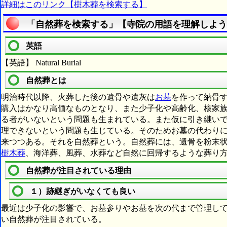
詳細はこのリンク【樹木葬を検索する】
「自然葬を検索する」【寺院の用語を理解しよう
英語
【英語】 Natural Burial
自然葬とは
明治時代以降、火葬した後の遺骨や遺灰は
お墓
を作って納骨
購入はかなり高価なものとなり、また少子化や高齢化、核家
る者がいないという問題も生まれている。また仮に引き継い
理できないという問題も生じている。そのためお墓の代わり
来つつある。それを自然葬という。自然葬には、遺骨を粉末
樹木葬
、海洋葬、風葬、水葬など自然に回帰するような葬り
自然葬が注目されている理由
１）跡継ぎがいなくても良い
最近は少子化の影響で、お墓参りやお墓を次の代まで管理し
い自然葬が注目されている。