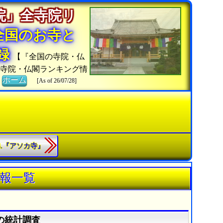
院」全寺院リ
全国のお寺と
収録
【『全国の寺院・仏
の寺院・仏閣ランキング情
》
ホーム
[As of 26/07/28]
63.『アソカ寺』
情報一覧
の統計調査