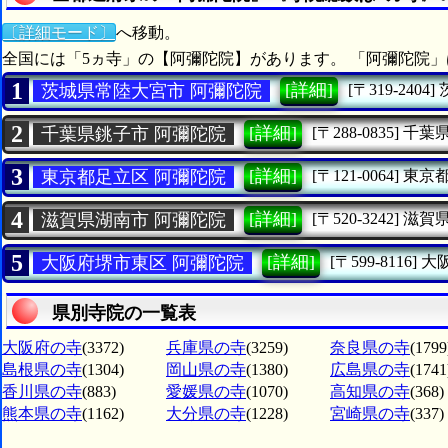
〔詳細モード〕
へ移動。
全国には「5ヵ寺」の【阿彌陀院】があります。 「阿彌陀院」
1
[詳細]
茨城県常陸大宮市 阿彌陀院
[〒319-2404]
2
[詳細]
千葉県銚子市 阿彌陀院
[〒288-0835]
千葉
3
[詳細]
東京都足立区 阿彌陀院
[〒121-0064]
東京
4
[詳細]
滋賀県湖南市 阿彌陀院
[〒520-3242]
滋賀
5
[詳細]
大阪府堺市東区 阿彌陀院
[〒599-8116]
大
県別寺院の一覧表
大阪府の寺
(3372)
兵庫県の寺
(3259)
奈良県の寺
(1799
島根県の寺
(1304)
岡山県の寺
(1380)
広島県の寺
(1741
香川県の寺
(883)
愛媛県の寺
(1070)
高知県の寺
(368)
熊本県の寺
(1162)
大分県の寺
(1228)
宮崎県の寺
(337)