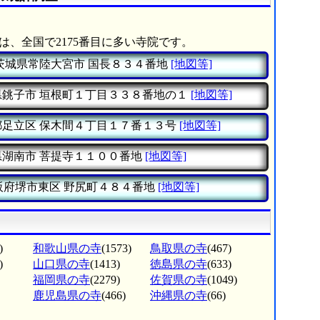
は、全国で2175番目に多い寺院です。
茨城県常陸大宮市
国長８３４番地
[地図等]
県銚子市
垣根町１丁目３３８番地の１
[地図等]
都足立区
保木間４丁目１７番１３号
[地図等]
県湖南市
菩提寺１１００番地
[地図等]
阪府堺市東区
野尻町４８４番地
[地図等]
)
和歌山県の寺
(1573)
鳥取県の寺
(467)
)
山口県の寺
(1413)
徳島県の寺
(633)
福岡県の寺
(2279)
佐賀県の寺
(1049)
鹿児島県の寺
(466)
沖縄県の寺
(66)