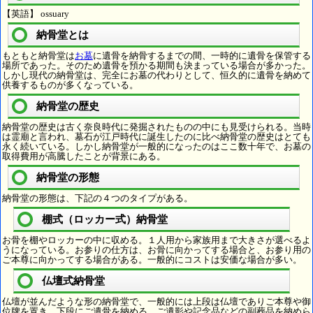
【英語】 ossuary
納骨堂とは
もともと納骨堂は
お墓
に遺骨を納骨するまでの間、一時的に遺骨を保管する
場所であった。そのため遺骨を預かる期間も決まっている場合が多かった。
しかし現代の納骨堂は、完全にお墓の代わりとして、恒久的に遺骨を納めて
供養するものが多くなっている。
納骨堂の歴史
納骨堂の歴史は古く奈良時代に発掘されたものの中にも見受けられる。当時
は霊廟と言われ、墓石が江戸時代に誕生したのに比べ納骨堂の歴史はとても
永く続いている。しかし納骨堂が一般的になったのはここ数十年で、お墓の
取得費用が高騰したことが背景にある。
納骨堂の形態
納骨堂の形態は、下記の４つのタイプがある。
棚式（ロッカー式）納骨堂
お骨を棚やロッカーの中に収める。１人用から家族用まで大きさが選べるよ
うになっている。お参りの仕方は、お骨に向かってする場合と、お参り用の
ご本尊に向かってする場合がある。一般的にコストは安価な場合が多い。
仏壇式納骨堂
仏壇が並んだような形の納骨堂で、一般的には上段は仏壇でありご本尊や御
位牌を置き、下段にご遺骨を納める。ご遺影や記念品などの副葬品を納めら