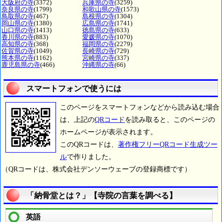
大阪府の寺
(3372)
兵庫県の寺
(3259)
奈良県の寺
(1799)
和歌山県の寺
(1573)
鳥取県の寺
(467)
島根県の寺
(1304)
岡山県の寺
(1380)
広島県の寺
(1741)
山口県の寺
(1413)
徳島県の寺
(633)
香川県の寺
(883)
愛媛県の寺
(1070)
高知県の寺
(368)
福岡県の寺
(2279)
佐賀県の寺
(1049)
長崎県の寺
(729)
熊本県の寺
(1162)
宮崎県の寺
(337)
鹿児島県の寺
(466)
沖縄県の寺
(66)
スマートフォンで使うには
このページをスマートフォンなどから読み込む場合
は、上記の
QRコード
を読み取ると、このページの
ホームページが表示されます。
このQRコードは、
著作権フリーQRコード生成ツー
ル
で作りました。
（QRコードは、株式会社デンソーウェーブの登録商標です）
「納骨堂とは？」【寺院の言葉を調べる】
英語