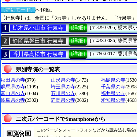
〔詳細モード〕
へ移動。
【行泉寺】は、全国に「3カ寺」しかありません。 「行泉寺」
1
[詳細]
栃木県小山市 行泉寺
[〒329-0205]
栃木県
2
[詳細]
静岡県磐田市 行泉寺
[〒438-0086]
静岡県
3
[詳細]
香川県高松市 行泉寺
[〒760-0017]
香川県
県別寺院の一覧表
秋田県の寺
(679)
山形県の寺
(1473)
福島県の寺
(1530
群馬県の寺
(1199)
埼玉県の寺
(2225)
千葉県の寺
(2998
富山県の寺
(1604)
石川県の寺
(1380)
福井県の寺
(1687
岐阜県の寺
(2302)
静岡県の寺
(2602)
愛知県の寺
(4668
二次元バーコードでSmartphoneから
このページをスマートフォンなどから読み込む場合