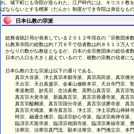
れ、城下町にも寺院が造られた。江戸時代には、キリスト教
ばならないとする檀家（だんか）制度ができ寺院は身近なも
日本仏教の宗派
総務省統計局が発表している２０１２年現在の「宗教団体数
仏教系寺院の総数は約７万６千で信者数は約８５１３万人で
かなりの数が仏教徒となるが、日本の全宗教団体の総信者数
日本の人口を大きく超えているので、複数の宗教の信者にな
日本仏教の主な宗派は以下の通りである。
真宗大谷派、浄土真宗本願寺派、真宗高田派、真宗佛光
天台宗、天台真盛宗、金峯山修験本宗、天台寺門宗、聖
孝道教団、妙見宗、念法眞教、高野山真言宗、真言宗智
真言宗大覚寺派、新義真言宗、真言宗善通寺派、真言宗御
真言宗醍醐派、真言宗国分寺派、真言宗須磨寺派、真言宗
真言宗犬鳴派、東寺真言宗、浄土宗、浄土宗西山禅林寺派
時宗、融通念佛宗、臨済宗妙心寺派、臨済宗南禅寺派、
臨済宗天龍寺派、臨済宗相国寺派、臨済宗東福寺派、曹
法華宗、法華宗真門流、顯本法華宗、本門佛立宗、本門