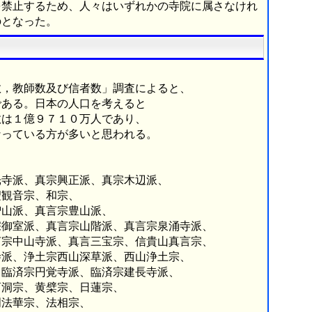
を禁止するため、人々はいずれかの寺院に属さなけれ
のとなった。
，教師数及び信者数」調査によると、
ある。日本の人口を考えると
は１億９７１０万人であり、
っている方が多いと思われる。
寺派、真宗興正派、真宗木辺派、
観音宗、和宗、
山派、真言宗豊山派、
室派、真言宗山階派、真言宗泉涌寺派、
中山寺派、真言三宝宗、信貴山真言宗、
、浄土宗西山深草派、西山浄土宗、
臨済宗円覚寺派、臨済宗建長寺派、
洞宗、黄檗宗、日蓮宗、
法華宗、法相宗、