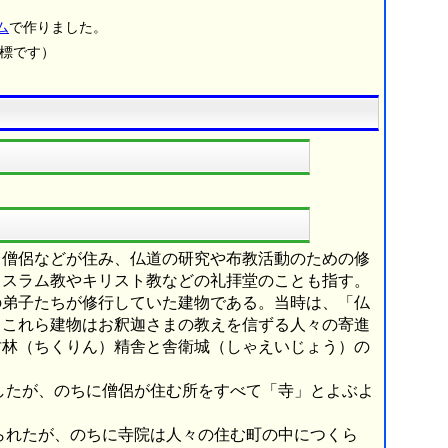
ム
で作りました。
商標です）
し僧侶などが住み、仏道の研究や布教活動のための修
イスラム教やキリスト教などの礼拝堂のことも指す。
の弟子たちが修行していた建物である。当時は、「仏
。これら建物はお釈迦さまの教えを信ずる人々の寄進
竹林（ちくりん）精舎と舎衛城（しゃえいじょう）の
したが、のちに僧侶が住む所をすべて「寺」とよぶよ
られたが、のちに寺院は人々の住む町の中につくら