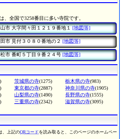
は、全国で3258番目に多い寺院です。
小山市
大字間々田１２１９番地１
[地図等]
磐田市
見付３０８０番地の２
[地図等]
高松市
番町５丁目９番２４号
[地図等]
)
茨城県の寺
(1275)
栃木県の寺
(983)
)
東京都の寺
(2887)
神奈川県の寺
(1905)
)
山梨県の寺
(1490)
長野県の寺
(1555)
)
三重県の寺
(2342)
滋賀県の寺
(3095)
は、上記の
QRコード
を読み取ると、このページのホームペー