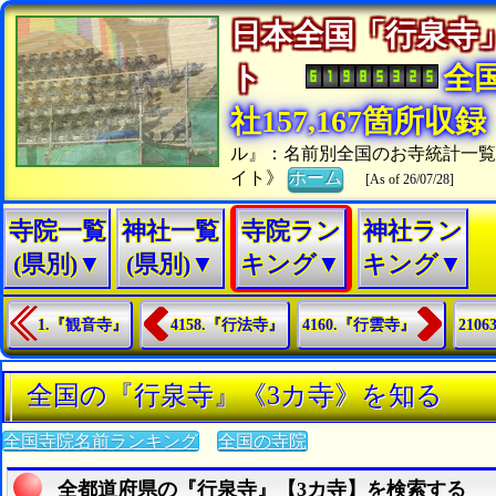
日本全国「行泉寺
ト
全
社157,167箇所収録
ル』：名前別全国のお寺統計一
イト》
ホーム
[As of 26/07/28]
寺院一覧
神社一覧
寺院ラン
神社ラン
(県別)▼
(県別)▼
キング▼
キング▼
1.『観音寺』
4158.『行法寺』
4160.『行雲寺』
210
全国の『行泉寺』《3カ寺》を知る
全国寺院名前ランキング
全国の寺院
全都道府県の『行泉寺』【3カ寺】を検索する