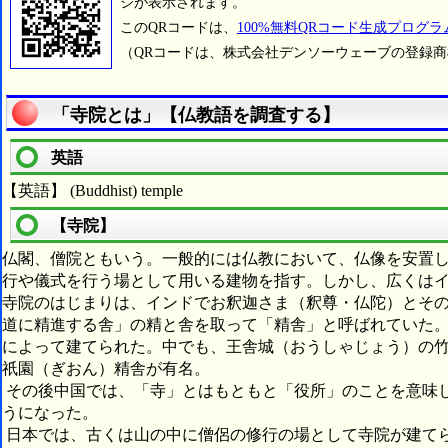
ジが表示されます。
このQRコードは、
100%無料QRコード生成プログラ
（QRコードは、株式会社デンソーウェーブの登録
「寺院とは」【仏教語を調査する】
英語
【英語】 (Buddhist) temple
【寺院】
仏閣、僧院ともいう。一般的には仏教において、仏像を安置
行や儀式を行う場として用いる建物を指す。しかし、広くは
寺院のはじまりは、インドでお釈迦さま（釈尊・仏陀）とそ
道に精進する舎」の精と舎を取って「精舎」と呼ばれていた
によって建てられた。中でも、王舎城（おうしゃじょう）の
祇園（ぎおん）精舎が有名。
その後中国では、「寺」とはもともと「役所」のことを意味
うになった。
日本では、古くは山の中に僧侶の修行の場として寺院が建て