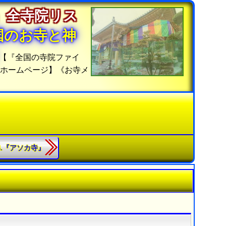
」全寺院リス
国のお寺と神
【『全国の寺院ファイ
覧ホームページ】《お寺メ
63.『アソカ寺』