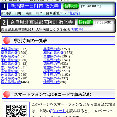
1
[詳細]
新潟県十日町市 教光寺
[〒948-0005]
新潟県十日町市
南新田町２丁目８番地１５
[地図等]
2
[詳細]
奈良県北葛城郡広陵町 教光寺
[〒635-0814]
奈良県北葛城郡広陵町
大字南郷１００３番地
[地図等]
県別寺院の一覧表
大阪府の寺
(3372)
兵庫県の寺
(3259)
奈良県の寺
(1799)
和歌山県の寺
(1573)
鳥取県の寺
(467)
島根県の寺
(1304)
岡山県の寺
(1380)
広島県の寺
(1741)
山口県の寺
(1413)
徳島県の寺
(633)
香川県の寺
(883)
愛媛県の寺
(1070)
高知県の寺
(368)
福岡県の寺
(2279)
佐賀県の寺
(1049)
熊本県の寺
(1162)
大分県の寺
(1228)
宮崎県の寺
(337)
鹿児島県の寺
(466)
沖縄県の寺
(66)
スマートフォンではQRコードで読み込む
このページをスマートフォンなどから読み込む場合
は、上記の
QRコード
を読み取ると、このページの