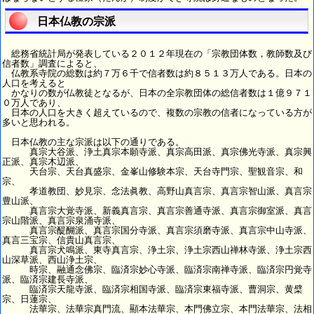
日本仏教の宗派
総務省統計局が発表している２０１２年現在の「宗教団体数，教師数及び
信者数」調査によると、
仏教系寺院の総数は約７万６千で信者数は約８５１３万人である。日本の
人口を考えると
かなりの数が仏教徒となるが、日本の全宗教団体の総信者数は１億９７１
０万人であり、
日本の人口を大きく超えているので、複数の宗教の信者になっている方が
多いと思われる。
日本仏教の主な宗派は以下の通りである。
真宗大谷派、浄土真宗本願寺派、真宗高田派、真宗佛光寺派、真宗興
正派、真宗木辺派、
天台宗、天台真盛宗、金峯山修験本宗、天台寺門宗、聖観音宗、和
宗、
孝道教団、妙見宗、念法眞教、高野山真言宗、真言宗智山派、真言宗
豊山派、
真言宗大覚寺派、新義真言宗、真言宗善通寺派、真言宗御室派、真言
宗山階派、真言宗泉涌寺派、
真言宗醍醐派、真言宗国分寺派、真言宗須磨寺派、真言宗中山寺派、
真言三宝宗、信貴山真言宗、
真言宗犬鳴派、東寺真言宗、浄土宗、浄土宗西山禅林寺派、浄土宗西
山深草派、西山浄土宗、
時宗、融通念佛宗、臨済宗妙心寺派、臨済宗南禅寺派、臨済宗円覚寺
派、臨済宗建長寺派、
臨済宗天龍寺派、臨済宗相国寺派、臨済宗東福寺派、曹洞宗、黄檗
宗、日蓮宗、
法華宗、法華宗真門流、顯本法華宗、本門佛立宗、本門法華宗、法相