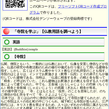
ホームページが表示されます。
このQRコードは、
フリーソフトQRコード作成プロ
グラム
で作りました。
（QRコードは、株式会社デンソーウェーブの登録商標です）
「寺院を学ぶ」【仏教用語を調べよう】
英語
【英語】 (Buddhist) temple
【寺院】
仏閣、僧院ともいう。一般的には仏教において、仏像を安置し僧侶などが住
み、仏道の研究や布教活動のための修行や儀式を行う場として用いる建物を
指す。しかし、広くはイスラム教やキリスト教などの礼拝堂のことも指す。
寺院のはじまりは、インドでお釈迦さま（釈尊・仏陀）とその弟子たちが修
行していた建物である。当時は、「仏道に精進する舎」の精と舎を取って
「精舎」と呼ばれていた。これら建物はお釈迦さまの教えを信ずる人々の寄
進によって建てられた。中でも、王舎城（おうしゃじょう）の竹林（ちくり
ん）精舎と舎衛城（しゃえいじょう）の祇園（ぎおん）精舎が有名。
その後中国では、「寺」とはもともと「役所」のことを意味したが、のち
に僧侶が住む所をすべて「寺」とよぶようになった。
日本では、古くは山の中に僧侶の修行の場として寺院が建てられたが、の
ちに寺院は人々の住む町の中につくられ、城下町にも寺院が造られた。江戸
時代には、キリスト教を禁止するため、人々はいずれかの寺院に属さなけれ
ばならないとする檀家（だんか）制度ができ寺院は身近なものとなった。