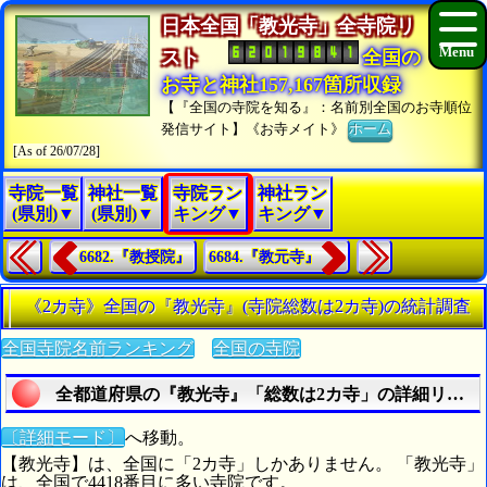
日本全国「教光寺」全寺院リ
スト
全国の
お寺と神社157,167箇所収録
【『全国の寺院を知る』：名前別全国のお寺順位
発信サイト】《お寺メイト》
ホーム
[As of 26/07/28]
寺院一覧
神社一覧
寺院ラン
神社ラン
(県別)▼
(県別)▼
キング▼
キング▼
6682.『教授院』
6684.『教元寺』
《2カ寺》全国の『教光寺』(寺院総数は2カ寺)の統計調査
全国寺院名前ランキング
全国の寺院
全都道府県の『教光寺』「総数は2カ寺」の詳細リスト
〔詳細モード〕
へ移動。
【教光寺】は、全国に「2カ寺」しかありません。 「教光寺」
は、全国で4418番目に多い寺院です。