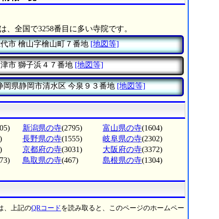
は、全国で3258番目に多い寺院です。
能代市
檜山字檜山町７番地
[地図等]
沼津市
獅子浜４７番地
[地図等]
静岡県静岡市清水区
今泉９３番地
[地図等]
05)
新潟県の寺
(2795)
富山県の寺
(1604)
)
長野県の寺
(1555)
岐阜県の寺
(2302)
)
京都府の寺
(3031)
大阪府の寺
(3372)
73)
鳥取県の寺
(467)
島根県の寺
(1304)
は、上記の
QRコード
を読み取ると、このページのホームペー