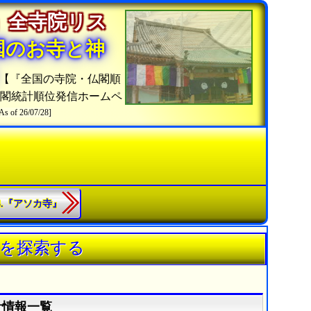
」全寺院リス
国のお寺と神
【『全国の寺院・仏閣順
仏閣統計順位発信ホームペ
As of 26/07/28]
63.『アソカ寺』
》を探索する
計情報一覧