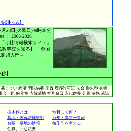
表を調べる】
026年07月28日(火曜日)08時28分
te
｜
2006-2026
「寺社情報検索サイト」
仏教寺院を知る】
「全国
仏閣超入門～」
43秒】
墓じまい 終活 閉眼供養 宗旨 埋葬許可証 法会 御朱印 御魂
 倶会一処 納骨室 寺院墓地 祥月命日 永代供養 分骨 法施 墓誌
樹木葬とは
散骨って何？
墓地・埋葬法律規則
行年・享年一覧表
お墓・墓地の情報
御朱印を考える
住職、回忌法要