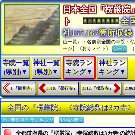
日本全国「楞厳院
ト
全
社157,167箇所収録
位一覧』：名前別全国の寺院・
ージ】《お寺メイト》
ホーム
[
寺院一覧
神社一覧
寺院ラン
神社ラン
(県別)▼
(県別)▼
キング▼
キング▼
1.『観音寺』
3310.『榮行寺』
3312.『攝取寺』
210
全国の『楞厳院』《寺院総数は3カ寺
全国寺院名前ランキング
全国の寺院
全都道府県の『楞厳院』(寺院総数は3カ寺)の統