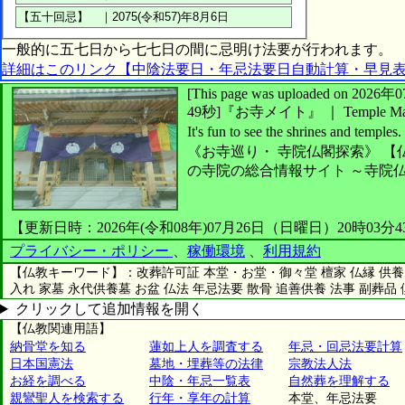
一般的に五七日から七七日の間に忌明け法要が行われます。
詳細はこのリンク【中陰法要日・年忌法要日自動計算・早見
[This page was uploaded on 2
49秒]
『お寺メイト』 ｜ Temple Ma
It's fun to see
the shrines and temples.
《お寺巡り・
寺院仏閣探索》
【
の寺院の総合情報サイト ～寺院
【更新日時：2026年(令和08年)07月26日（日曜日）20時03分
プライバシー・ポリシー
、
稼働環境
、
利用規約
【仏教キーワード】：改葬許可証 本堂・お堂・御々堂 檀家 仏縁 供養 
入れ 家墓 永代供養墓 お盆 仏法 年忌法要 散骨 追善供養 法事 副葬品
クリックして追加情報を開く
【仏教関連用語】
納骨堂を知る
蓮如上人を調査する
年忌・回忌法要計算
日本国憲法
墓地・埋葬等の法律
宗教法人法
お経を調べる
中陰・年忌一覧表
自然葬を理解する
親鸞聖人を検索する
行年・享年の計算
本堂、年忌法要