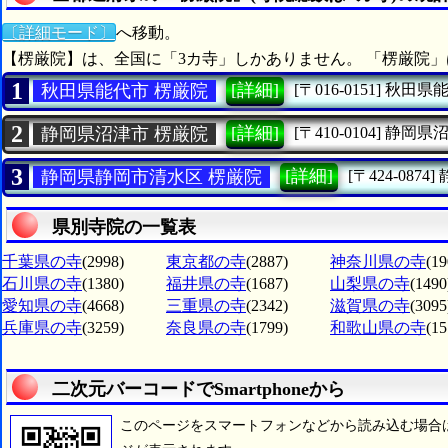
〔詳細モード〕
へ移動。
【楞厳院】は、全国に「3カ寺」しかありません。 「楞厳院」
1
[詳細]
秋田県能代市 楞厳院
[〒016-0151]
秋田県
2
[詳細]
静岡県沼津市 楞厳院
[〒410-0104]
静岡県
3
[詳細]
静岡県静岡市清水区 楞厳院
[〒424-0874]
県別寺院の一覧表
千葉県の寺
(2998)
東京都の寺
(2887)
神奈川県の寺
(19
石川県の寺
(1380)
福井県の寺
(1687)
山梨県の寺
(1490
愛知県の寺
(4668)
三重県の寺
(2342)
滋賀県の寺
(3095
兵庫県の寺
(3259)
奈良県の寺
(1799)
和歌山県の寺
(15
二次元バーコードでSmartphoneから
このページをスマートフォンなどから読み込む場合