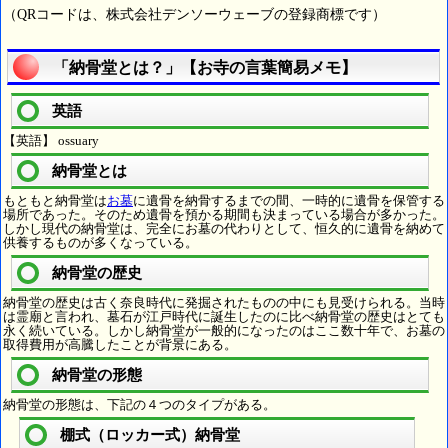
（QRコードは、株式会社デンソーウェーブの登録商標です）
「納骨堂とは？」【お寺の言葉簡易メモ】
英語
【英語】 ossuary
納骨堂とは
もともと納骨堂は
お墓
に遺骨を納骨するまでの間、一時的に遺骨を保管する
場所であった。そのため遺骨を預かる期間も決まっている場合が多かった。
しかし現代の納骨堂は、完全にお墓の代わりとして、恒久的に遺骨を納めて
供養するものが多くなっている。
納骨堂の歴史
納骨堂の歴史は古く奈良時代に発掘されたものの中にも見受けられる。当時
は霊廟と言われ、墓石が江戸時代に誕生したのに比べ納骨堂の歴史はとても
永く続いている。しかし納骨堂が一般的になったのはここ数十年で、お墓の
取得費用が高騰したことが背景にある。
納骨堂の形態
納骨堂の形態は、下記の４つのタイプがある。
棚式（ロッカー式）納骨堂