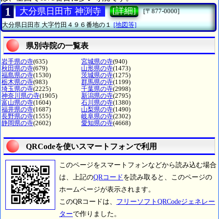
1
[詳細]
大分県日田市 神渕寺
[〒877-0000]
大分県日田市
大字竹田４９６番地の１
[地図等]
県別寺院の一覧表
岩手県の寺
(635)
宮城県の寺
(940)
秋田県の寺
(679)
山形県の寺
(1473)
福島県の寺
(1530)
茨城県の寺
(1275)
栃木県の寺
(983)
群馬県の寺
(1199)
埼玉県の寺
(2225)
千葉県の寺
(2998)
神奈川県の寺
(1905)
新潟県の寺
(2795)
富山県の寺
(1604)
石川県の寺
(1380)
福井県の寺
(1687)
山梨県の寺
(1490)
長野県の寺
(1555)
岐阜県の寺
(2302)
静岡県の寺
(2602)
愛知県の寺
(4668)
QRCodeを使いスマートフォンで利用
このページをスマートフォンなどから読み込む場合
は、上記の
QRコード
を読み取ると、このページの
ホームページが表示されます。
このQRコードは、
フリーソフトQRCodeジェネレー
ター
で作りました。