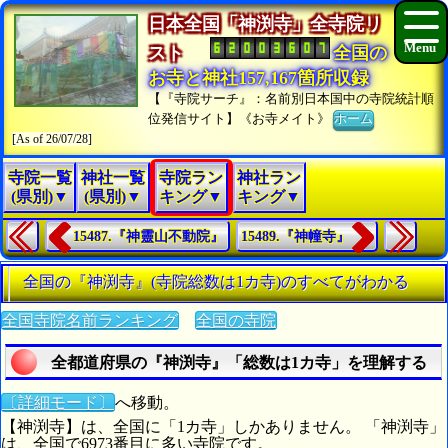
日本全国「神渕寺」全寺院リ
スト
全国の
お寺と神社157,167箇所収録
【『寺院サーチ』：名前別日本国中の寺院統計順
位発信サイト】《お寺メイト》
ホーム
[As of 26/07/28]
寺院一覧
神社一覧
寺院ラン
神社ラン
(県別)▼
(県別)▼
キング▼
キング▼
15487.『神靈山不動院』
15489.『神幢寺』
全国の『神渕寺』(寺院総数は1カ寺)のすべてがわかる
全国寺院名前ランキング
全国の寺院
全都道府県の『神渕寺』「総数は1カ寺」を理解する
〔詳細モード〕
へ移動。
【神渕寺】は、全国に「1カ寺」しかありません。 「神渕寺」
は、全国で6973番目に多い寺院です。