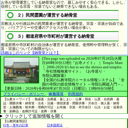
お寺が管理運営している納骨堂なので、親しみやすく安心できる。しかし、
信仰している宗旨・宗派でないと納骨できない場合もある。
２）民間霊園が運営する納骨堂
宗教法人や行政以外の民間業者が運営する納骨堂。宗旨・宗派が自由であ
り、バリアフリーや交通のアクセスが良い場合が多い。
３）都道府県や市町村が運営する納骨堂
都道府県や市区町村の自治体が運営する納骨堂。使用料や管理料が安く、宗
旨・宗派についての制限がない。
詳細はこのリンク【納骨堂とは？】
[This page was uploaded on 2026年07月28日(火曜
日)08時30分22秒]
『お寺メイト』 ｜ Temple Mate
｜
2006-2026
It's fun to see
the shrines and temples.
「寺社情報検索サイト」
《お寺巡り・
寺院仏閣探索》
【全国の仏教寺院のトータル情報システム】
「全
国の寺院の総合情報サイト ～寺院仏閣超入門～」
【更新日時：2026年(令和08年)07月26日（日曜日）13時09分50秒】
プライバシー・ポリシー
、
稼働環境
、
利用規約
【仏教キーワード】：無縁墓・合葬墓・墓じまい・仏事・帰依・仏恩・自然葬・墓
誌・開眼供養・納骨室・法名・法施・僧侶派遣・閉眼供養・月命日・個人墓・納骨
堂・お施餓鬼・樹木葬・埋葬許可証・お布施・宗派・祥月命日・仏法・お盆・追善供
養・副葬品・改葬許可証・改葬・供養
クリックして追加情報を開く
【仏教関連用語】
行年・享年の計算
日本国憲法