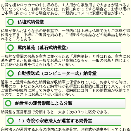
お骨を棚やロッカーの中に収める。１人用から家族用まで大きさが選べるよ
うになっている。お参りの仕方は、お骨に向かってする場合と、お参り用の
ご本尊に向かってする場合がある。一般的にコストは安価な場合が多い。
仏壇式納骨堂
仏壇が並んだような形の納骨堂で、一般的には上段は仏壇でありご本尊や御
位牌を置き、下段にご遺骨を納める。ご遺影や記念品などの副葬品を納めら
れるところもある。
屋内墓苑（墓石式納骨堂）
一般的な霊園のお墓を室内に並べるため「屋内墓苑」と呼ばれる。室内にお
墓を建てるため費用は一般なお墓より高額になるが、一般のお墓と同じよう
にお花やお線香を供えられるところが多い。
自動搬送式（コンピューター式）納骨堂
通常はご遺骨を納めた納骨箱が収納庫に保管されている。お参りする時は、
専用のカードなどを入れると納骨箱が礼拝室に自動的に運ばれて来て、その
ご遺骨や御位牌に対してお参りする。収納庫には何千もの納骨箱が収納でき
るので、コストはお墓より安い場合が多い。
納骨堂の運営形態による分類
納骨堂を運営形態で分類すると、大きく次の３つに区分できる。
１）寺院や宗教法人が運営する納骨堂
宗教法人が運営するお寺の境内にある納骨堂。お葬式や法事を行ってくれる