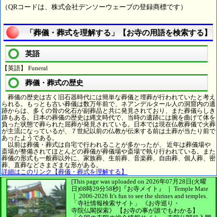
（QRコードは、株式会社デンソーウェーブの登録商標です）
「葬儀・葬式を理解する」【お寺の用語を検索する】
英語
【英語】 Funeral
葬儀・葬式の歴史
葬儀の歴史は古く旧石器時代には簡単な葬儀と埋葬が行われていたと考え
られる。もっとも古い葬儀は数万年前で、ネアンデルタール人の洞窟内の遺
跡からは、多くの骨の化石が副葬品と共に発見されており、また葬儀らしき
跡もある。日本の葬儀の歴史は縄文時代で、当時の遺跡には腕を曲げて体を
負った状態で葬られた屈葬が発見されている。日本では現在仏教葬儀で火葬
が主流になっているが、７世紀以前の仏教が伝来する前は土葬が当たり前で
あったようである。
以前は葬儀・葬式は自宅で行われることが多かったが、 近年は葬儀場や
斎場が整備されてほとんどの葬儀が葬儀場や斎場で執り行われている。また
葬儀の形式も一般葬以外に、家族葬、生前葬、音楽葬、自由葬、個人葬、密
葬、直葬などさまざまな形がある。
詳細はこのリンク【葬儀・葬式を理解する】
[This page was uploaded on 2026年07月28日(火曜
日)08時29分58秒]
『お寺メイト』 ｜ Temple Mate
｜
2006-2026
It's fun to see
the shrines and temples.
「寺社情報検索サイト」
《お寺巡り・
寺院仏閣探索》
【お寺の事が誰でもわかる】