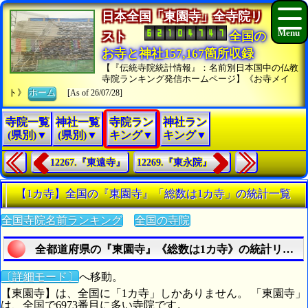
日本全国「東園寺」全寺院リ
スト
全国の
お寺と神社157,167箇所収録
【『伝統寺院統計情報』：名前別日本国中の仏教
寺院ランキング発信ホームページ】《お寺メイ
ト》
ホーム
[As of 26/07/28]
寺院一覧
神社一覧
寺院ラン
神社ラン
(県別)▼
(県別)▼
キング▼
キング▼
12267.『東遠寺』
12269.『東永院』
【1カ寺】全国の『東園寺』「総数は1カ寺」の統計一覧
全国寺院名前ランキング
全国の寺院
全都道府県の『東園寺』《総数は1カ寺》の統計リスト
〔詳細モード〕
へ移動。
【東園寺】は、全国に「1カ寺」しかありません。 「東園寺」
は、全国で6973番目に多い寺院です。