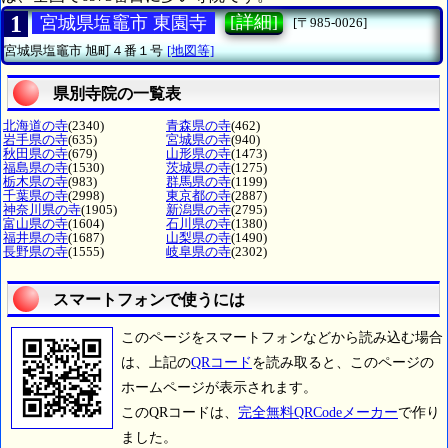
1
[詳細]
宮城県塩竈市 東園寺
[〒985-0026]
宮城県塩竈市
旭町４番１号
[地図等]
県別寺院の一覧表
北海道の寺
(2340)
青森県の寺
(462)
岩手県の寺
(635)
宮城県の寺
(940)
秋田県の寺
(679)
山形県の寺
(1473)
福島県の寺
(1530)
茨城県の寺
(1275)
栃木県の寺
(983)
群馬県の寺
(1199)
千葉県の寺
(2998)
東京都の寺
(2887)
神奈川県の寺
(1905)
新潟県の寺
(2795)
富山県の寺
(1604)
石川県の寺
(1380)
福井県の寺
(1687)
山梨県の寺
(1490)
長野県の寺
(1555)
岐阜県の寺
(2302)
スマートフォンで使うには
このページをスマートフォンなどから読み込む場合
は、上記の
QRコード
を読み取ると、このページの
ホームページが表示されます。
このQRコードは、
完全無料QRCodeメーカー
で作り
ました。