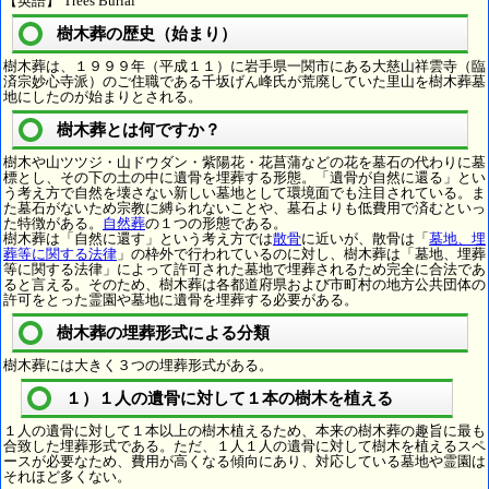
【英語】 Trees Burial
樹木葬の歴史（始まり）
樹木葬は、１９９９年（平成１１）に岩手県一関市にある大慈山祥雲寺（臨
済宗妙心寺派）のご住職である千坂げん峰氏が荒廃していた里山を樹木葬墓
地にしたのが始まりとされる。
樹木葬とは何ですか？
樹木や山ツツジ・山ドウダン・紫陽花・花菖蒲などの花を墓石の代わりに墓
標とし、その下の土の中に遺骨を埋葬する形態。「遺骨が自然に還る」とい
う考え方で自然を壊さない新しい墓地として環境面でも注目されている。ま
た墓石がないため宗教に縛られないことや、墓石よりも低費用で済むといっ
た特徴がある。
自然葬
の１つの形態である。
樹木葬は「自然に還す」という考え方では
散骨
に近いが、散骨は「
墓地、埋
葬等に関する法律
」の枠外で行われているのに対し、樹木葬は「墓地、埋葬
等に関する法律」によって許可された墓地で埋葬されるため完全に合法であ
ると言える。そのため、樹木葬は各都道府県および市町村の地方公共団体の
許可をとった霊園や墓地に遺骨を埋葬する必要がある。
樹木葬の埋葬形式による分類
樹木葬には大きく３つの埋葬形式がある。
１）１人の遺骨に対して１本の樹木を植える
１人の遺骨に対して１本以上の樹木植えるため、本来の樹木葬の趣旨に最も
合致した埋葬形式である。ただ、１人１人の遺骨に対して樹木を植えるスペ
ースが必要なため、費用が高くなる傾向にあり、対応している墓地や霊園は
それほど多くない。