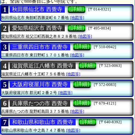
は、全国で888番目に多い寺院です。
1
[詳細]
秋田県仙北市 西覺寺
[〒014-0321]
秋田県仙北市
角館町西勝楽町６７番地
[地図等]
2
[詳細]
愛知県稲沢市 西覺寺
[〒495-0034]
愛知県稲沢市
祖父江町西鵜之本８２８番地
[地図等]
3
[詳細]
三重県四日市市 西覺寺
[〒510-0942]
三重県四日市市
東日野町１７０１番地
[地図等]
4
[詳細]
滋賀県近江八幡市 西覺寺
[〒523-0063]
滋賀県近江八幡市
十王町７５６番地
[地図等]
5
[詳細]
大阪府寝屋川市 西覺寺
[〒572-0083]
大阪府寝屋川市
郡元町２番２号
[地図等]
6
[詳細]
兵庫県たつの市 西覺寺
[〒679-4121]
兵庫県たつの市
龍野町島田３７５番地
[地図等]
7
[詳細]
和歌山県和歌山市 西覺寺
[〒640-8392]
和歌山県和歌山市
中之島７４７番地
[地図等]