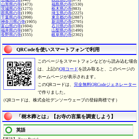
山形県の寺
(1473)
福島県の寺
(1530)
茨城県の寺
(1275)
栃木県の寺
(983)
群馬県の寺
(1199)
埼玉県の寺
(2225)
千葉県の寺
(2998)
東京都の寺
(2887)
神奈川県の寺
(1905)
新潟県の寺
(2795)
富山県の寺
(1604)
石川県の寺
(1380)
福井県の寺
(1687)
山梨県の寺
(1490)
長野県の寺
(1555)
岐阜県の寺
(2302)
QRCodeを使いスマートフォンで利用
このページをスマートフォンなどから読み込む場合
は、上記の
QRコード
を読み取ると、このページの
ホームページが表示されます。
このQRコードは、
完全無料QRCodeジェネレーター
で作りました。
（QRコードは、株式会社デンソーウェーブの登録商標です）
「樹木葬とは」【お寺の言葉を調査しよう】
英語