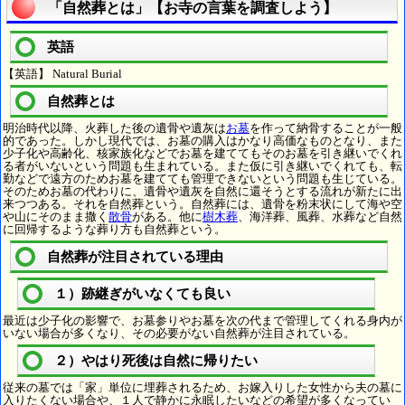
「自然葬とは」【お寺の言葉を調査しよう】
英語
【英語】 Natural Burial
自然葬とは
明治時代以降、火葬した後の遺骨や遺灰は
お墓
を作って納骨することが一般
的であった。しかし現代では、お墓の購入はかなり高価なものとなり、また
少子化や高齢化、核家族化などでお墓を建ててもそのお墓を引き継いでくれ
る者がいないという問題も生まれている。また仮に引き継いでくれても、転
勤などで遠方のためお墓を建てても管理できないという問題も生じている。
そのためお墓の代わりに、遺骨や遺灰を自然に還そうとする流れが新たに出
来つつある。それを自然葬という。自然葬には、遺骨を粉末状にして海や空
や山にそのまま撒く
散骨
がある。他に
樹木葬
、海洋葬、風葬、水葬など自然
に回帰するような葬り方も自然葬という。
自然葬が注目されている理由
１）跡継ぎがいなくても良い
最近は少子化の影響で、お墓参りやお墓を次の代まで管理してくれる身内が
いない場合が多くなり、その必要がない自然葬が注目されている。
２）やはり死後は自然に帰りたい
従来の墓では「家」単位に埋葬されるため、お嫁入りした女性から夫の墓に
入りたくない場合や、１人で静かに永眠したいなどの希望が多くなってい