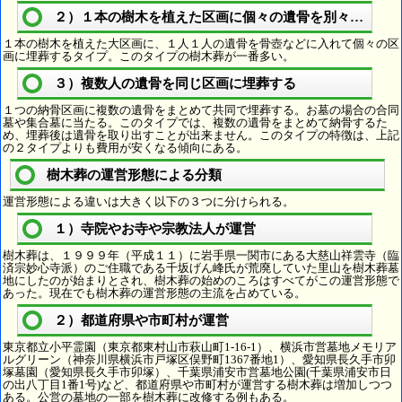
２）１本の樹木を植えた区画に個々の遺骨を別々に埋葬
１本の樹木を植えた大区画に、１人１人の遺骨を骨壺などに入れて個々の区
画に埋葬するタイプ。このタイプの樹木葬が一番多い。
３）複数人の遺骨を同じ区画に埋葬する
１つの納骨区画に複数の遺骨をまとめて共同で埋葬する。お墓の場合の合同
墓や集合墓に当たる。このタイプでは、複数の遺骨をまとめて納骨するた
め、埋葬後は遺骨を取り出すことが出来ません。このタイプの特徴は、上記
の２タイプよりも費用が安くなる傾向にある。
樹木葬の運営形態による分類
運営形態による違いは大きく以下の３つに分けられる。
１）寺院やお寺や宗教法人が運営
樹木葬は、１９９９年（平成１１）に岩手県一関市にある大慈山祥雲寺（臨
済宗妙心寺派）のご住職である千坂げん峰氏が荒廃していた里山を樹木葬墓
地にしたのが始まりとされ、樹木葬の始めのころはすべてがこの運営形態で
あった。現在でも樹木葬の運営形態の主流を占めている。
２）都道府県や市町村が運営
東京都立小平霊園（東京都東村山市萩山町1-16-1）、横浜市営墓地メモリア
ルグリーン（神奈川県横浜市戸塚区俣野町1367番地1）、愛知県長久手市卯
塚墓園（愛知県長久手市卯塚）、千葉県浦安市営墓地公園(千葉県浦安市日
の出八丁目1番1号)など、都道府県や市町村が運営する樹木葬は増加しつつ
ある。公営の墓地の一部を樹木葬に改修する例もある。