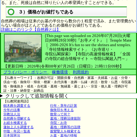
る。また、死後は自然に帰りたい人の希望満たすことができる。
３）価格がお値打ちである
自然葬の相場は従来のお墓の半分から数分の１程度で済み、また管理費がい
らない場合がほとんどであるため価格がお値打ちである。
詳細はこのリンク【自然葬とは】
[This page was uploaded on 2026年07月28日(火曜
日)08時28分30秒]
『お寺メイト』 ｜ Temple Mate
｜
2006-2026
It's fun to see
the shrines and temples.
「寺社情報検索サイト」
《お寺巡り・
寺院仏閣探索》
【寺院の高速情報検索】
「全国
の寺院の総合情報サイト ～寺院仏閣超入門～」
【更新日時：2026年(令和08年)07月26日（日曜日）21時11分09秒】
プライバシー・ポリシー
、
稼働環境
、
利用規約
【仏教キーワード】：改葬許可証・開眼供養・自然葬・家墓・夫婦墓・お盆・分骨・
倶会一処・御朱印・帰依・檀家・永代供養・改葬・仏縁・終活・散骨・仏恩・寺院墓
地・御魂抜き・戒名・合祀墓・墓相・無縁墓・墓じまい・宗旨・個人墓・埋葬許可
証・法事・納骨堂・副葬品
クリックして追加情報を開く
【仏教関連用語】
樹木葬を調査する
行年・享年の計算
今年の法事
御朱印を考える
宗教法人法
散骨って何？
自然葬を理解する
墓地・埋葬法律規則
お経を検索する
寺院・お寺
蓮如上人を調査する
墓地・埋葬等の法律
中陰・年忌一覧表
親鸞聖人を検索する
日本国憲法
お墓・墓地の情報