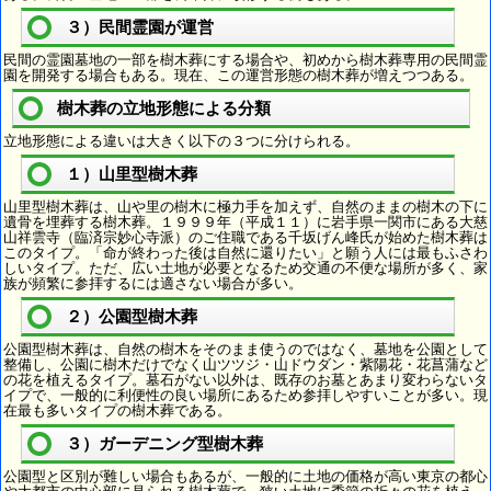
３）民間霊園が運営
民間の霊園墓地の一部を樹木葬にする場合や、初めから樹木葬専用の民間霊
園を開発する場合もある。現在、この運営形態の樹木葬が増えつつある。
樹木葬の立地形態による分類
立地形態による違いは大きく以下の３つに分けられる。
１）山里型樹木葬
山里型樹木葬は、山や里の樹木に極力手を加えず、自然のままの樹木の下に
遺骨を埋葬する樹木葬。１９９９年（平成１１）に岩手県一関市にある大慈
山祥雲寺（臨済宗妙心寺派）のご住職である千坂げん峰氏が始めた樹木葬は
このタイプ。「命が終わった後は自然に還りたい」と願う人には最もふさわ
しいタイプ。ただ、広い土地が必要となるため交通の不便な場所が多く、家
族が頻繁に参拝するには適さない場合が多い。
２）公園型樹木葬
公園型樹木葬は、自然の樹木をそのまま使うのではなく、墓地を公園として
整備し、公園に樹木だけでなく山ツツジ・山ドウダン・紫陽花・花菖蒲など
の花を植えるタイプ。墓石がない以外は、既存のお墓とあまり変わらないタ
イプで、一般的に利便性の良い場所にあるため参拝しやすいことが多い。現
在最も多いタイプの樹木葬である。
３）ガーデニング型樹木葬
公園型と区別が難しい場合もあるが、一般的に土地の価格が高い東京の都心