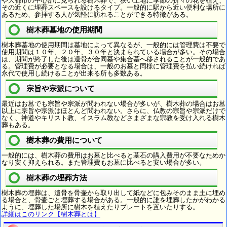
や大都市の中心部に見られる樹木葬で、狭い土地に季節の折々の花を植え、
その近くに埋葬スペースを設けるタイプ。一般的に駅から近い便利な場所に
あるため、参拝する人が気軽に訪れることができる特徴がある。
樹木葬墓地の使用期間
樹木葬墓地の使用期間は墓地によって異なるが、一般的には管理費は不要で
使用期間は１０年、２０年、３０年と決まられている場合が多い。その場合
は、期間が終了した後は遺骨が合同墓や集合墓へ移されることが一般的であ
る。管理費が必要となる場合は、一般のお墓と同様に管理費を払い続ければ
永代で使用し続けることが出来る所も多数ある。
宗旨や宗派について
最近はお墓でも宗旨や宗派が問われない場合が多いが、樹木葬の場合はお墓
以上に宗旨や宗派はほとんど問われない。さらに、仏教の宗旨や宗派だけで
なく、神道やキリスト教、イスラム教などさまざまな宗教を受け入れる樹木
葬もある。
樹木葬の費用について
一般的には、樹木葬の費用はお墓と比べると墓石の購入費用が不要なためか
なり安く抑えられる。また管理費もお墓に比べると安い場合が多い。
樹木葬の埋葬方法
樹木葬の埋葬は、遺骨を骨壷から取り出して紙などに包みそのまま土に埋め
る場合と、骨壷ごと埋葬する場合がある。一般的に誰を埋葬したかがわかる
ように、埋葬した場所に樹木を植えたりプレートを置いたりする。
詳細はこのリンク【樹木葬とは】