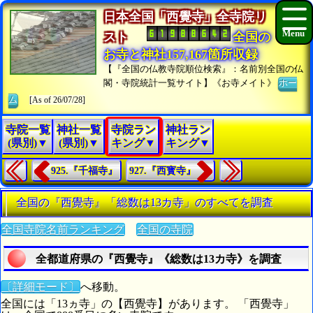
日本全国「西覺寺」全寺院リ
スト
全国の
お寺と神社157,167箇所収録
【『全国の仏教寺院順位検索』：名前別全国の仏
閣・寺院統計一覧サイト】《お寺メイト》
ホー
ム
[As of 26/07/28]
寺院一覧
神社一覧
寺院ラン
神社ラン
(県別)▼
(県別)▼
キング▼
キング▼
925.『千福寺』
927.『西寳寺』
全国の『西覺寺』「総数は13カ寺」のすべてを調査
全国寺院名前ランキング
全国の寺院
全都道府県の『西覺寺』《総数は13カ寺》を調査
〔詳細モード〕
へ移動。
全国には「13ヵ寺」の【西覺寺】があります。 「西覺寺」