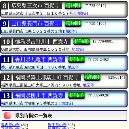
8
[詳細]
広島県三次市 西覺寺
[〒728-0012]
広島県三次市
十日市中３丁目１０番１７号
[地図等]
9
[詳細]
山口県長門市 西覺寺
[〒759-4106]
山口県長門市
仙崎１６２２番の１地
[地図等]
10
[詳細]
徳島県吉野川市 西覺寺
[〒776-0001]
徳島県吉野川市
鴨島町牛島１０３０番地
[地図等]
11
[詳細]
香川県丸亀市 西覺寺
[〒761-2402]
香川県丸亀市
綾歌町岡田下４８６番地
[地図等]
12
[詳細]
福岡県築上郡築上町 西覺寺
[〒829-0314]
福岡県築上郡築上町
大字上ノ河内１９８６番地
[地図等]
13
[詳細]
福岡県柳川市 西覺寺
[〒832-0028]
福岡県柳川市
常盤町９３番地の１
[地図等]
県別寺院の一覧表
青森県の寺
(462)
岩手県の寺
(635)
宮城県の寺
(940)
秋田県の寺
(679)