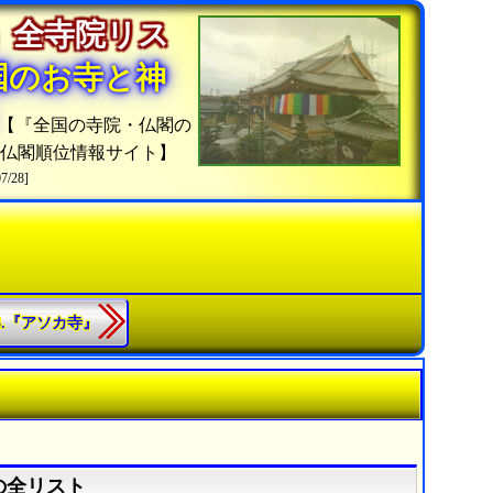
」全寺院リス
国のお寺と神
【『全国の寺院・仏閣の
仏閣順位情報サイト】
07/28]
63.『アソカ寺』
の全リスト