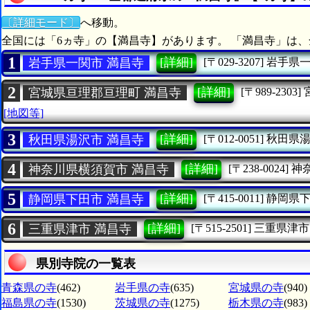
〔詳細モード〕
へ移動。
全国には「6ヵ寺」の【満昌寺】があります。 「満昌寺」は、
1
[詳細]
岩手県一関市 満昌寺
[〒029-3207]
岩手県
2
[詳細]
宮城県亘理郡亘理町 満昌寺
[〒989-2303]
[地図等]
3
[詳細]
秋田県湯沢市 満昌寺
[〒012-0051]
秋田県
4
[詳細]
神奈川県横須賀市 満昌寺
[〒238-0024]
神
5
[詳細]
静岡県下田市 満昌寺
[〒415-0011]
静岡県
6
[詳細]
三重県津市 満昌寺
[〒515-2501]
三重県津市
県別寺院の一覧表
青森県の寺
(462)
岩手県の寺
(635)
宮城県の寺
(940)
福島県の寺
(1530)
茨城県の寺
(1275)
栃木県の寺
(983)