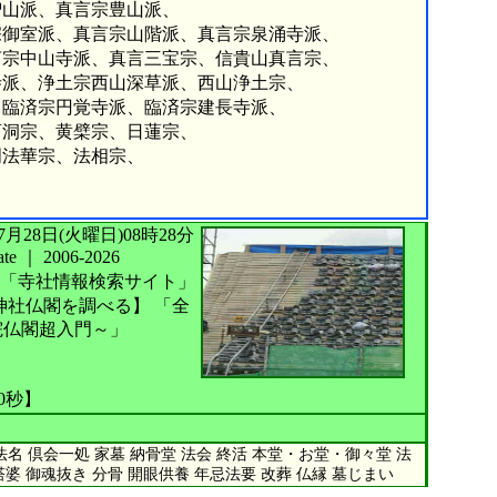
山派、真言宗豊山派、
室派、真言宗山階派、真言宗泉涌寺派、
中山寺派、真言三宝宗、信貴山真言宗、
、浄土宗西山深草派、西山浄土宗、
臨済宗円覚寺派、臨済宗建長寺派、
洞宗、黄檗宗、日蓮宗、
法華宗、法相宗、
026年07月28日(火曜日)08時28分
te
｜
2006-2026
「寺社情報検索サイト」
神社仏閣を調べる】
「全
院仏閣超入門～」
50秒】
名 倶会一処 家墓 納骨堂 法会 終活 本堂・お堂・御々堂 法
塔婆 御魂抜き 分骨 開眼供養 年忌法要 改葬 仏縁 墓じまい