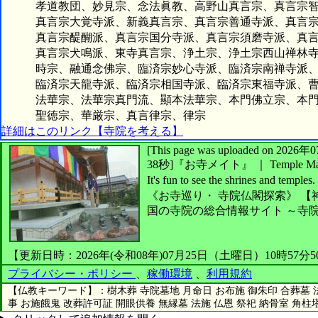
孝道教団、妙見宗、念法眞教、高野山真言宗、真言宗智
真言宗大覚寺派、新義真言宗、真言宗善通寺派、真言宗御
真言宗醍醐派、真言宗国分寺派、真言宗須磨寺派、真言宗
真言宗犬鳴派、東寺真言宗、浄土宗、浄土宗西山禅林寺派
時宗、融通念佛宗、臨済宗妙心寺派、臨済宗南禅寺派、
臨済宗天龍寺派、臨済宗相国寺派、臨済宗東福寺派、曹
法華宗、法華宗真門流、顯本法華宗、本門佛立宗、本門
聖徳宗、華厳宗、真言律宗、律宗
詳細はこのリンク【寺院を考える】
[This page was uploaded on 2
38秒]
『お寺メイト』 ｜ Temple Ma
It's fun to see
the shrines and temples.
《お寺巡り・
寺院仏閣探索》
【
国の寺院の総合情報サイト ～寺
【更新日時：2026年(令和08年)07月25日（土曜日）10時57分
プライバシー・ポリシー
、
稼働環境
、
利用規約
【仏教キーワード】：樹木葬 寺院墓地 月命日 お布施 御朱印 合葬墓 法
事 お施餓鬼 改葬許可証 開眼供養 無縁墓 法施 仏恩 祭祀 納骨室 角柱