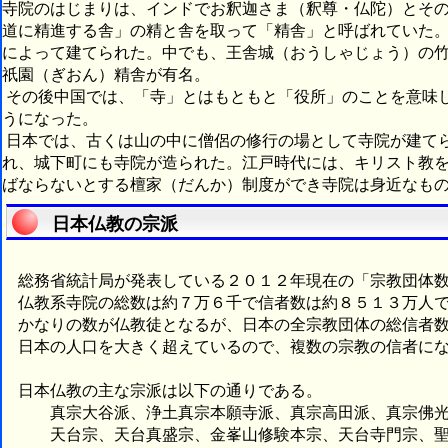
寺院のはじまりは、インドでお釈迦さま（釈尊・仏陀）とそ
道に精進する舎」の精と舎を取って「精舎」と呼ばれていた
によって建てられた。中でも、王舎城（おうしゃじょう）の
祇園（ぎおん）精舎が有名。
その後中国では、「寺」とはもともと「役所」のことを意味
うになった。
日本では、古くは山の中に僧侶の修行の場として寺院が建て
れ、城下町にも寺院が造られた。江戸時代には、キリスト教
ばならないとする檀家（だんか）制度ができ寺院は身近なも
日本仏教の宗派
総務省統計局が発表している２０１２年現在の「宗教団体数
仏教系寺院の総数は約７万６千で信者数は約８５１３万人で
かなりの数が仏教徒となるが、日本の全宗教団体の総信者数
日本の人口を大きく超えているので、複数の宗教の信者にな
日本仏教の主な宗派は以下の通りである。
真宗大谷派、浄土真宗本願寺派、真宗高田派、真宗佛光
天台宗、天台真盛宗、金峯山修験本宗、天台寺門宗、聖