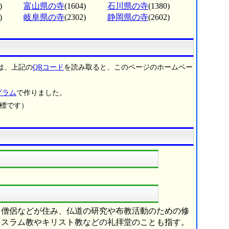
)
富山県の寺
(1604)
石川県の寺
(1380)
)
岐阜県の寺
(2302)
静岡県の寺
(2602)
は、上記の
QRコード
を読み取ると、このページのホームペー
グラム
で作りました。
商標です）
し僧侶などが住み、仏道の研究や布教活動のための修
イスラム教やキリスト教などの礼拝堂のことも指す。