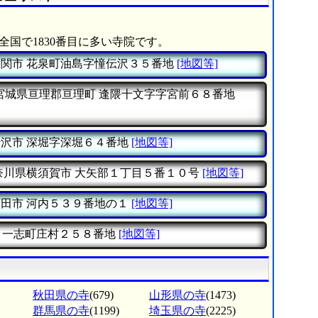
全国で1830番目に多い寺院です。
一関市
花泉町油島字憧伝沢３５番地
[地図等]
宮城県亘理郡亘理町
逢隈十文字字宮前６８番地
湯沢市
深堀字深堀６４番地
[地図等]
奈川県横須賀市
大矢部１丁目５番１０号
[地図等]
下田市
河内５３９番地の１
[地図等]
一志町庄村２５８番地
[地図等]
秋田県の寺
(679)
山形県の寺
(1473)
群馬県の寺
(1199)
埼玉県の寺
(2225)