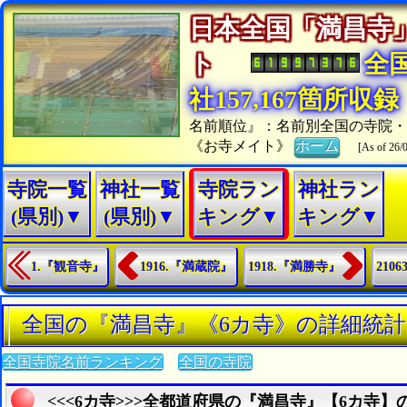
日本全国「満昌寺
ト
全
社157,167箇所収録
名前順位』：名前別全国の寺院・
《お寺メイト》
ホーム
[As of 26/
寺院一覧
神社一覧
寺院ラン
神社ラン
(県別)▼
(県別)▼
キング▼
キング▼
1.『観音寺』
1916.『満蔵院』
1918.『満勝寺』
210
全国の『満昌寺』《6カ寺》の詳細統計
全国寺院名前ランキング
全国の寺院
<<<6カ寺>>>全都道府県の『満昌寺』【6カ寺】