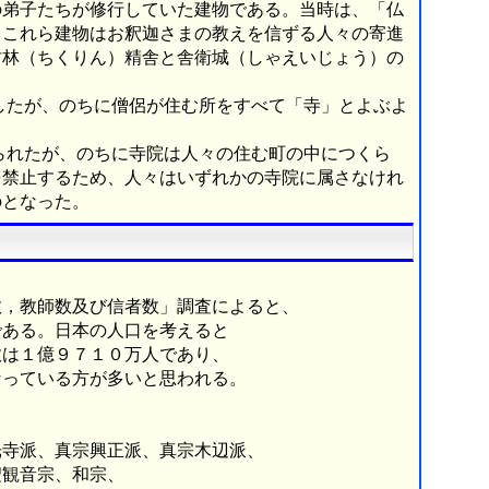
の弟子たちが修行していた建物である。当時は、「仏
。これら建物はお釈迦さまの教えを信ずる人々の寄進
竹林（ちくりん）精舎と舎衛城（しゃえいじょう）の
したが、のちに僧侶が住む所をすべて「寺」とよぶよ
られたが、のちに寺院は人々の住む町の中につくら
を禁止するため、人々はいずれかの寺院に属さなけれ
のとなった。
，教師数及び信者数」調査によると、
ある。日本の人口を考えると
は１億９７１０万人であり、
っている方が多いと思われる。
寺派、真宗興正派、真宗木辺派、
観音宗、和宗、