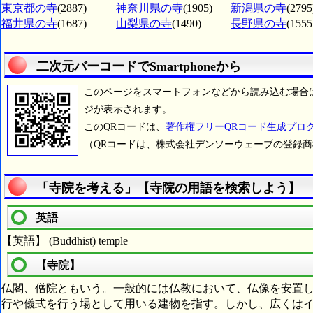
東京都の寺
(2887)
神奈川県の寺
(1905)
新潟県の寺
(2795
福井県の寺
(1687)
山梨県の寺
(1490)
長野県の寺
(1555
二次元バーコードでSmartphoneから
このページをスマートフォンなどから読み込む場合
ジが表示されます。
このQRコードは、
著作権フリーQRコード生成プロ
（QRコードは、株式会社デンソーウェーブの登録
「寺院を考える」【寺院の用語を検索しよう】
英語
【英語】 (Buddhist) temple
【寺院】
仏閣、僧院ともいう。一般的には仏教において、仏像を安置
行や儀式を行う場として用いる建物を指す。しかし、広くは