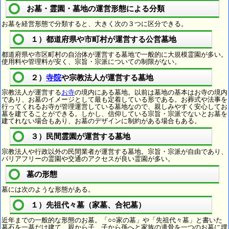
お墓・霊園・墓地の運営形態による分類
お墓を経営形態で分類すると、大きく次の３つに区分できる。
１）都道府県や市町村が運営する公営墓地
都道府県や市区町村の自治体が運営する墓地で一般的に大規模霊園が多い。
使用料や管理料が安く、宗旨・宗派についての制限がない。
２）
寺院
や宗教法人が運営する墓地
宗教法人が運営する
お寺
の境内にある墓地。以前は墓地の基本はお寺の境内
であり、お墓のイメージとして最も定着している形である。お葬式や法事を
行ってくれるお寺が管理運営している墓地なので、親しみやすく安心してお
墓を建てることができる。しかし、信仰している宗旨・宗派でないとお墓を
建てれない場合もあり、お墓のデザインに制約がある場合もある。
３）民間霊園が運営する墓地
宗教法人や行政以外の民間業者が運営する墓地。宗旨・宗派が自由であり、
バリアフリーの霊園や交通のアクセスが良い霊園が多い。
墓の形態
墓には次のような形態がある。
１）先祖代々墓（家墓、合祀墓）
近年までの一般的な形態のお墓。「○○家の墓」や「先祖代々墓」と書いた
墓石を一基だけ建て、親から子、子から孫へと家族の遺骨を一つのお墓に埋