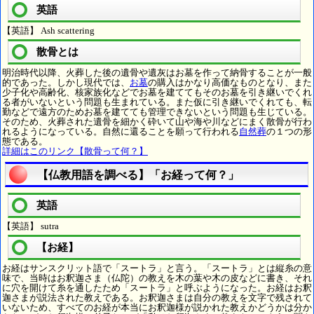
英語
【英語】 Ash scattering
散骨とは
明治時代以降、火葬した後の遺骨や遺灰はお墓を作って納骨することが一般
的であった。しかし現代では、
お墓
の購入はかなり高価なものとなり、また
少子化や高齢化、核家族化などでお墓を建ててもそのお墓を引き継いでくれ
る者がいないという問題も生まれている。また仮に引き継いでくれても、転
勤などで遠方のためお墓を建てても管理できないという問題も生じている。
そのため、火葬された遺骨を細かく砕いて山や海や川などにまく散骨が行わ
れるようになっている。自然に還ることを願って行われる
自然葬
の１つの形
態である。
詳細はこのリンク【散骨って何？】
【仏教用語を調べる】「お経って何？」
英語
【英語】 sutra
【お経】
お経はサンスクリット語で「スートラ」と言う。「スートラ」とは縦糸の意
味で、当時はお釈迦さま（仏陀）の教えを木の葉や木の皮などに書き、それ
に穴を開けて糸を通したため「スートラ」と呼ぶようになった。お経はお釈
迦さまが説法された教えである。お釈迦さまは自分の教えを文字で残されて
いないため、すべてのお経が本当にお釈迦様が説かれた教えかどうかは分か