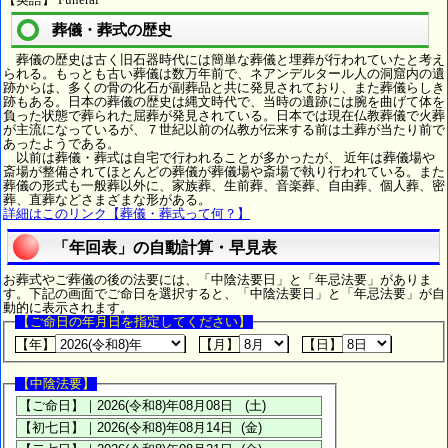
葬儀・葬式の歴史
葬儀の歴史は古く旧石器時代には簡単な葬儀と埋葬が行われていたと考え
られる。もっとも古い葬儀は数万年前で、ネアンデルタール人の洞窟内の遺
跡からは、多くの骨の化石が副葬品と共に発見されており、また葬儀らしき
跡もある。日本の葬儀の歴史は縄文時代で、当時の遺跡には腕を曲げて体を
負った状態で葬られた屈葬が発見されている。日本では現在仏教葬儀で火葬
が主流になっているが、７世紀以前の仏教が伝来する前は土葬が当たり前で
あったようである。
以前は葬儀・葬式は自宅で行われることが多かったが、 近年は葬儀場や
斎場が整備されてほとんどの葬儀が葬儀場や斎場で執り行われている。また
葬儀の形式も一般葬以外に、家族葬、生前葬、音楽葬、自由葬、個人葬、密
葬、直葬などさまざまな形がある。
詳細はこのリンク【葬儀・葬式って何？】
「年回表」の自動計算・早見表
お葬式やご葬儀の後の法要には、「中陰法要日」と「年忌法要」がありま
す。下記の画面でご命日を選択すると、「中陰法要日」と「年忌法要」が自
動的に表示されます。
【ご命日の年月日を指定してください】
【年】
【月】
【日】
【中陰法要】