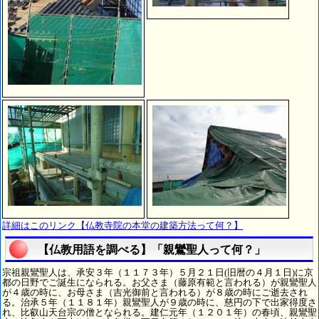
詳細はこのリンク【仏教寺院の本堂の建築方法って何？】
【仏教用語を調べる】「親鸞聖人って何？」
宗祖親鸞聖人は、承安３年（１１７３年）５月２１日(旧暦の４月１日)に京
都の日野でご誕生になられる。お父さま（藤原有範と言われる）が親鸞聖人
が４歳の時に、お母さま（吉光御前と言われる）が８歳の時にご逝去され
る。治承５年（１１８１年）親鸞聖人が９歳の時に、慈円の下で出家得度さ
れ、比叡山天台宗の僧となられる。建仁元年（１２０１年）の春頃、親鸞聖