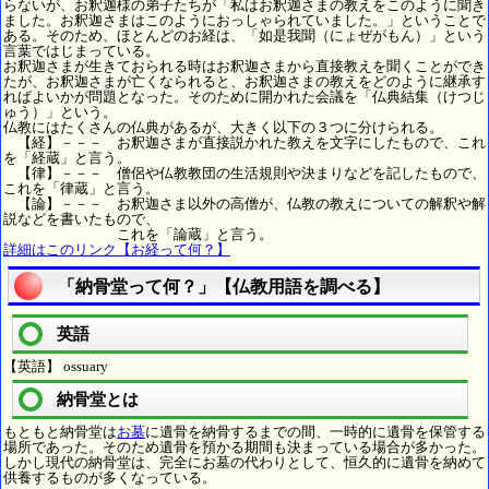
らないが、お釈迦様の弟子たちが「私はお釈迦さまの教えをこのように聞き
ました。お釈迦さまはこのようにおっしゃられていました。」ということで
ある。そのため、ほとんどのお経は、「如是我聞（にょぜがもん）」という
言葉ではじまっている。
お釈迦さまが生きておられる時はお釈迦さまから直接教えを聞くことができ
たが、お釈迦さまが亡くなられると、お釈迦さまの教えをどのように継承す
ればよいかが問題となった。そのために開かれた会議を「仏典結集（けつじ
ゅう）」という。
仏教にはたくさんの仏典があるが、大きく以下の３つに分けられる。
【経】－－－ お釈迦さまが直接説かれた教えを文字にしたもので、これ
を「経蔵」と言う。
【律】－－－ 僧侶や仏教教団の生活規則や決まりなどを記したもので、
これを「律蔵」と言う。
【論】－－－ お釈迦さま以外の高僧が、仏教の教えについての解釈や解
説などを書いたもので、
これを「論蔵」と言う。
詳細はこのリンク【お経って何？】
「納骨堂って何？」【仏教用語を調べる】
英語
【英語】 ossuary
納骨堂とは
もともと納骨堂は
お墓
に遺骨を納骨するまでの間、一時的に遺骨を保管する
場所であった。そのため遺骨を預かる期間も決まっている場合が多かった。
しかし現代の納骨堂は、完全にお墓の代わりとして、恒久的に遺骨を納めて
供養するものが多くなっている。