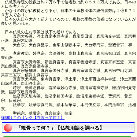
仏教系寺院の総数は約７万６千で信者数は約８５１３万人である。日本の
人口を考えると
かなりの数が仏教徒となるが、日本の全宗教団体の総信者数は１億９７１
０万人であり、
日本の人口を大きく超えているので、複数の宗教の信者になっている方が
多いと思われる。
日本仏教の主な宗派は以下の通りである。
真宗大谷派、浄土真宗本願寺派、真宗高田派、真宗佛光寺派、真宗興
正派、真宗木辺派、
天台宗、天台真盛宗、金峯山修験本宗、天台寺門宗、聖観音宗、和
宗、
孝道教団、妙見宗、念法眞教、高野山真言宗、真言宗智山派、真言宗
豊山派、
真言宗大覚寺派、新義真言宗、真言宗善通寺派、真言宗御室派、真言
宗山階派、真言宗泉涌寺派、
真言宗醍醐派、真言宗国分寺派、真言宗須磨寺派、真言宗中山寺派、
真言三宝宗、信貴山真言宗、
真言宗犬鳴派、東寺真言宗、浄土宗、浄土宗西山禅林寺派、浄土宗西
山深草派、西山浄土宗、
時宗、融通念佛宗、臨済宗妙心寺派、臨済宗南禅寺派、臨済宗円覚寺
派、臨済宗建長寺派、
臨済宗天龍寺派、臨済宗相国寺派、臨済宗東福寺派、曹洞宗、黄檗
宗、日蓮宗、
法華宗、法華宗真門流、顯本法華宗、本門佛立宗、本門法華宗、法相
宗、
聖徳宗、華厳宗、真言律宗、律宗
詳細はこのリンク【寺院って何？】
「散骨って何？」【仏教用語を調べる】