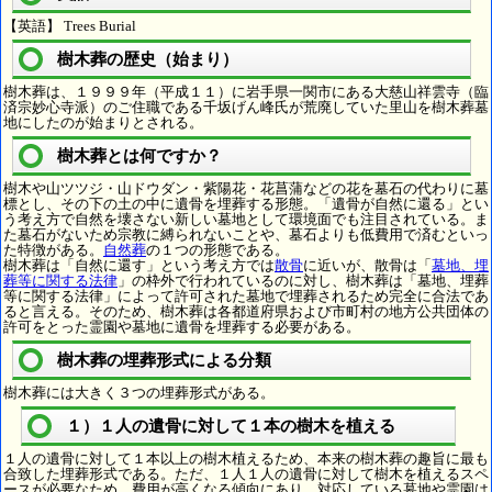
【英語】 Trees Burial
樹木葬の歴史（始まり）
樹木葬は、１９９９年（平成１１）に岩手県一関市にある大慈山祥雲寺（臨
済宗妙心寺派）のご住職である千坂げん峰氏が荒廃していた里山を樹木葬墓
地にしたのが始まりとされる。
樹木葬とは何ですか？
樹木や山ツツジ・山ドウダン・紫陽花・花菖蒲などの花を墓石の代わりに墓
標とし、その下の土の中に遺骨を埋葬する形態。「遺骨が自然に還る」とい
う考え方で自然を壊さない新しい墓地として環境面でも注目されている。ま
た墓石がないため宗教に縛られないことや、墓石よりも低費用で済むといっ
た特徴がある。
自然葬
の１つの形態である。
樹木葬は「自然に還す」という考え方では
散骨
に近いが、散骨は「
墓地、埋
葬等に関する法律
」の枠外で行われているのに対し、樹木葬は「墓地、埋葬
等に関する法律」によって許可された墓地で埋葬されるため完全に合法であ
ると言える。そのため、樹木葬は各都道府県および市町村の地方公共団体の
許可をとった霊園や墓地に遺骨を埋葬する必要がある。
樹木葬の埋葬形式による分類
樹木葬には大きく３つの埋葬形式がある。
１）１人の遺骨に対して１本の樹木を植える
１人の遺骨に対して１本以上の樹木植えるため、本来の樹木葬の趣旨に最も
合致した埋葬形式である。ただ、１人１人の遺骨に対して樹木を植えるスペ
ースが必要なため、費用が高くなる傾向にあり、対応している墓地や霊園は