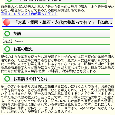
自然葬の相場は従来のお墓の半分から数分の１程度で済み、また管理費がい
らない場合がほとんどであるため価格がお値打ちである。
詳細はこのリンク【自然葬って何？】
「お墓・霊園・墓石・永代供養墓って何？」【仏教用
英語
【英語】 Grave
お墓の歴史
現代のような墓石を使ったお墓が建てられ始めたのは江戸時代の元禄年間の
頃である。ただ当時は権力者などが中心で一般の人々には縁遠いものでし
た。一般の人々がお墓を建てられるようになったのは、昭和の初期から戦後
高度経済成長で人々が豊かになってからだと言われている。最近ではお墓の
代わりに納骨堂や自然葬(散骨、樹木葬、海洋葬)なども見られる。
お墓詣りの目的とは
多くの方がお墓参りの目的はご先祖さまに会いに行くことであり、お墓の前
で手を合わせることが先祖供養になると考えられています。先祖供養も間違
いではありませんが、第一の目的はお墓に参りすることでご先祖さまを通し
て私たちが仏教の教えに出会うことです。つまり我々は煩悩の中でしか生き
ることのできない自分に気づき、我々のいのちが無限の智慧と無限の慈悲を
お持ちの阿弥陀仏に生かされている事実に目覚めることです。これにより、
阿弥陀仏に帰依し念仏することによって、今生きているいのちに光があてら
れ、現在のいのちが充実したものとなるのです。