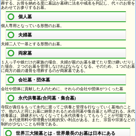
葬する。お骨を納める度に墓誌か墓碑に法名や戒名を列記し、代々のお骨を
あわせてお参りするお墓。
個人墓
個人専用となっている形態のお墓。
夫婦墓
夫婦二人で一基とする形態のお墓。
両家墓
１人っ子や娘だけの家族の場合、夫婦が親のお墓を建てたり受け継いだりし
た場合、２つのお墓を管理しなければならなくなる。そのため、１つのお墓
に両方の親の遺骨を埋葬するのが両家墓である。
会社墓・団体墓
会社や団体に貢献した人のために、それらの会社や団体がつくった墓
永代供養墓(合同墓・集合墓)
寺院が責任をもって永代に渡ってご供養と管理を行なっていく墓地のこと
で、他の人と同じお墓に納骨されるため合同墓や集合墓とも呼ばれる。永代
供養墓は、跡継ぎがいなくなっても永代供養をしてもらうことが可能であ
り、永代使用料や管理費が比較的安い利点がある。また、宗旨や宗派などの
制約が少ないことも特徴である。
世界三大陵墓とは - 世界最長のお墓は日本にある