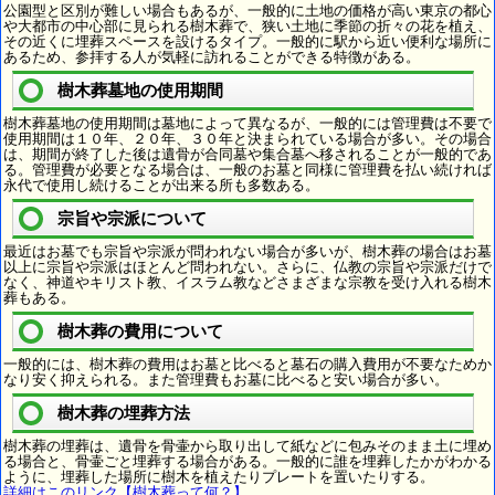
公園型と区別が難しい場合もあるが、一般的に土地の価格が高い東京の都心
や大都市の中心部に見られる樹木葬で、狭い土地に季節の折々の花を植え、
その近くに埋葬スペースを設けるタイプ。一般的に駅から近い便利な場所に
あるため、参拝する人が気軽に訪れることができる特徴がある。
樹木葬墓地の使用期間
樹木葬墓地の使用期間は墓地によって異なるが、一般的には管理費は不要で
使用期間は１０年、２０年、３０年と決まられている場合が多い。その場合
は、期間が終了した後は遺骨が合同墓や集合墓へ移されることが一般的であ
る。管理費が必要となる場合は、一般のお墓と同様に管理費を払い続ければ
永代で使用し続けることが出来る所も多数ある。
宗旨や宗派について
最近はお墓でも宗旨や宗派が問われない場合が多いが、樹木葬の場合はお墓
以上に宗旨や宗派はほとんど問われない。さらに、仏教の宗旨や宗派だけで
なく、神道やキリスト教、イスラム教などさまざまな宗教を受け入れる樹木
葬もある。
樹木葬の費用について
一般的には、樹木葬の費用はお墓と比べると墓石の購入費用が不要なためか
なり安く抑えられる。また管理費もお墓に比べると安い場合が多い。
樹木葬の埋葬方法
樹木葬の埋葬は、遺骨を骨壷から取り出して紙などに包みそのまま土に埋め
る場合と、骨壷ごと埋葬する場合がある。一般的に誰を埋葬したかがわかる
ように、埋葬した場所に樹木を植えたりプレートを置いたりする。
詳細はこのリンク【樹木葬って何？】