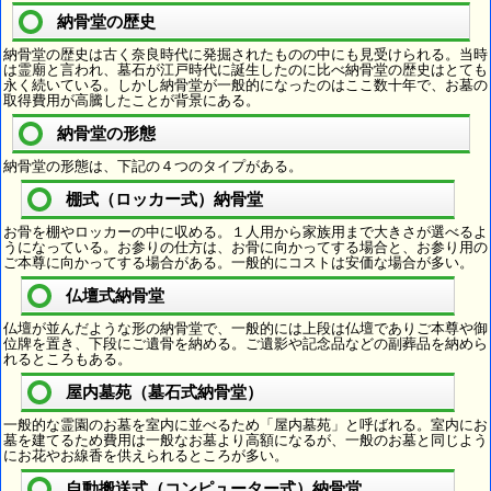
納骨堂の歴史
納骨堂の歴史は古く奈良時代に発掘されたものの中にも見受けられる。当時
は霊廟と言われ、墓石が江戸時代に誕生したのに比べ納骨堂の歴史はとても
永く続いている。しかし納骨堂が一般的になったのはここ数十年で、お墓の
取得費用が高騰したことが背景にある。
納骨堂の形態
納骨堂の形態は、下記の４つのタイプがある。
棚式（ロッカー式）納骨堂
お骨を棚やロッカーの中に収める。１人用から家族用まで大きさが選べるよ
うになっている。お参りの仕方は、お骨に向かってする場合と、お参り用の
ご本尊に向かってする場合がある。一般的にコストは安価な場合が多い。
仏壇式納骨堂
仏壇が並んだような形の納骨堂で、一般的には上段は仏壇でありご本尊や御
位牌を置き、下段にご遺骨を納める。ご遺影や記念品などの副葬品を納めら
れるところもある。
屋内墓苑（墓石式納骨堂）
一般的な霊園のお墓を室内に並べるため「屋内墓苑」と呼ばれる。室内にお
墓を建てるため費用は一般なお墓より高額になるが、一般のお墓と同じよう
にお花やお線香を供えられるところが多い。
自動搬送式（コンピューター式）納骨堂