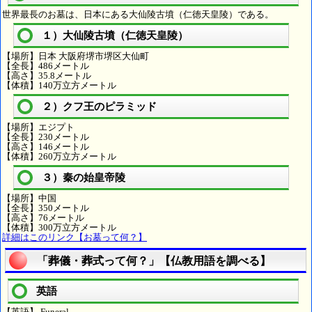
世界最長のお墓は、日本にある大仙陵古墳（仁徳天皇陵）である。
１）大仙陵古墳（仁徳天皇陵）
【場所】日本 大阪府堺市堺区大仙町
【全長】486メートル
【高さ】35.8メートル
【体積】140万立方メートル
２）クフ王のピラミッド
【場所】エジプト
【全長】230メートル
【高さ】146メートル
【体積】260万立方メートル
３）秦の始皇帝陵
【場所】中国
【全長】350メートル
【高さ】76メートル
【体積】300万立方メートル
詳細はこのリンク【お墓って何？】
「葬儀・葬式って何？」【仏教用語を調べる】
英語
【英語】 Funeral