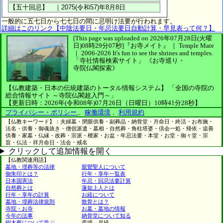
一般的に五七日から七七日の間に忌明け法要が行われます。
詳細はこのリンク【中陰法要日・年忌法要日自動計算・早見表って何？】
[This page was uploaded on 2026年07月28日(火曜
日)08時29分07秒]
『お寺メイト』 ｜ Temple Mate
｜
2006-2026
It's fun to see
the shrines and temples.
「寺社情報検索サイト」
《お寺巡り・
寺院仏閣探索》
【仏教建築・日本の伝統建築のトータル情報システム】
「全国の寺院の
総合情報サイト ～寺院仏閣超入門～」
【更新日時：2026年(令和08年)07月26日（日曜日）10時41分28秒】
プライバシー・ポリシー
、
稼働環境
、
利用規約
【仏教キーワード】：夫婦墓・閉眼供養・副葬品・納骨堂・月命日・終活・お布施・
法名・供養・御魂抜き・僧侶派遣・墓相・自然葬・角柱塔婆・倶会一処・帰依・追善
供養・家墓・仏縁・改葬・宗派・檀家・お盆・年忌法要・本堂・お堂・御々堂・宗
旨・仏法・祥月命日・法会・戒名
クリックして追加情報を開く
【仏教関連用語】
墓地・埋葬等の法律
親鸞聖人について
御朱印とは？
行年・享年一覧表
日本国憲法
年忌・回忌法要計算
自然葬とは
蓮如上人とは
行年・享年の計算
お経について
墓地・埋葬法律規則
散骨とは？
寺院・お寺
お墓・墓地の情報
今年の法事
納骨堂について知る
樹木葬について学ぶ
斎場、月経