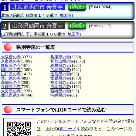
1
[詳細]
北海道函館市 善寳寺
[〒041-0264]
北海道函館市
鶴野町１４８番地
[地図等]
2
[詳細]
山形県鶴岡市 善寳寺
[〒997-1117]
山形県鶴岡市
下川字関根１００番地
[地図等]
県別寺院の一覧表
大阪府の寺
(3372)
兵庫県の寺
(3259)
奈良県の寺
(1799)
和歌山県の寺
(1573)
鳥取県の寺
(467)
島根県の寺
(1304)
岡山県の寺
(1380)
広島県の寺
(1741)
山口県の寺
(1413)
徳島県の寺
(633)
香川県の寺
(883)
愛媛県の寺
(1070)
高知県の寺
(368)
福岡県の寺
(2279)
長崎県の寺
(729)
熊本県の寺
(1162)
大分県の寺
(1228)
宮崎県の寺
(337)
鹿児島県の寺
(466)
沖縄県の寺
(66)
スマートフォンではQRコードで読み込む
このページをスマートフォンなどから読み込む場合
は、上記の
QRコード
を読み取ると、このページの