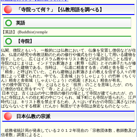
「寺院って何？」【仏教用語を調べる】
英語
【英語】 (Buddhist) temple
【寺院】
仏閣、僧院ともいう。一般的には仏教において、仏像を安置し僧侶などが住
み、仏道の研究や布教活動のための修行や儀式を行う場として用いる建物を
指す。しかし、広くはイスラム教やキリスト教などの礼拝堂のことも指す。
寺院のはじまりは、インドでお釈迦さま（釈尊・仏陀）とその弟子たちが修
行していた建物である。当時は、「仏道に精進する舎」の精と舎を取って
「精舎」と呼ばれていた。これら建物はお釈迦さまの教えを信ずる人々の寄
進によって建てられた。中でも、王舎城（おうしゃじょう）の竹林（ちくり
ん）精舎と舎衛城（しゃえいじょう）の祇園（ぎおん）精舎が有名。
その後中国では、「寺」とはもともと「役所」のことを意味したが、のち
に僧侶が住む所をすべて「寺」とよぶようになった。
日本では、古くは山の中に僧侶の修行の場として寺院が建てられたが、の
ちに寺院は人々の住む町の中につくられ、城下町にも寺院が造られた。江戸
時代には、キリスト教を禁止するため、人々はいずれかの寺院に属さなけれ
ばならないとする檀家（だんか）制度ができ寺院は身近なものとなった。
日本仏教の宗派
総務省統計局が発表している２０１２年現在の「宗教団体数，教師数及び
信者数」調査によると、