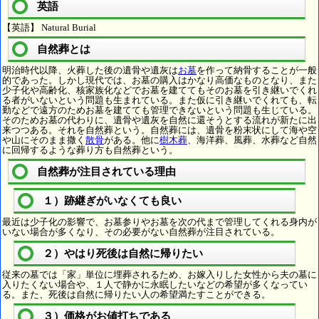
英語
【英語】 Natural Burial
自然葬とは
明治時代以降、火葬した後の遺骨や遺灰は
お墓
を作って納骨することが一般
的であった。しかし現代では、お墓の購入はかなり高価なものとなり、また
少子化や高齢化、核家族化などでお墓を建ててもそのお墓を引き継いでくれ
る者がいないという問題も生まれている。また仮に引き継いでくれても、転
勤などで遠方のためお墓を建てても管理できないという問題も生じている。
そのためお墓の代わりに、遺骨や遺灰を自然に還そうとする流れが新たに出
来つつある。それを自然葬という。自然葬には、遺骨を粉末状にして海や空
や山にそのまま撒く
散骨
がある。他に
樹木葬
、海洋葬、風葬、水葬など自然
に回帰するような葬り方も自然葬という。
自然葬が注目されている理由
１）跡継ぎがいなくても良い
最近は少子化の影響で、お墓参りやお墓を次の代まで管理してくれる身内が
いない場合が多くなり、その必要がない自然葬が注目されている。
２）やはり死後は自然に帰りたい
従来の墓では「家」単位に埋葬されるため、お嫁入りした女性から夫の墓に
入りたくない場合や、１人で静かに永眠したいなどの希望が多くなってい
る。また、死後は自然に帰りたい人の希望満たすことができる。
３）価格がお値打ちである