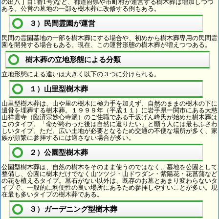
の出八丁目1番1号)など、都道府県や市町村が運営する樹木葬は増加しつつ
ある。公営の墓地の一部を樹木葬に改修する例もある。
３）民間霊園が運営
民間の霊園墓地の一部を樹木葬にする場合や、初めから樹木葬専用の民間霊
園を開発する場合もある。現在、この運営形態の樹木葬が増えつつある。
樹木葬の立地形態による分類
立地形態による違いは大きく以下の３つに分けられる。
１）山里型樹木葬
山里型樹木葬は、山や里の樹木に極力手を加えず、自然のままの樹木の下に
遺骨を埋葬する樹木葬。１９９９年（平成１１）に岩手県一関市にある大慈
山祥雲寺（臨済宗妙心寺派）のご住職である千坂げん峰氏が始めた樹木葬は
このタイプ。「命が終わった後は自然に還りたい」と願う人には最もふさわ
しいタイプ。ただ、広い土地が必要となるため交通の不便な場所が多く、家
族が頻繁に参拝するには適さない場合が多い。
２）公園型樹木葬
公園型樹木葬は、自然の樹木をそのまま使うのではなく、墓地を公園として
整備し、公園に樹木だけでなく山ツツジ・山ドウダン・紫陽花・花菖蒲など
の花を植えるタイプ。墓石がない以外は、既存のお墓とあまり変わらないタ
イプで、一般的に利便性の良い場所にあるため参拝しやすいことが多い。現
在最も多いタイプの樹木葬である。
３）ガーデニング型樹木葬