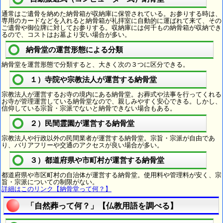
通常はご遺骨を納めた納骨箱が収納庫に保管されている。お参りする時は、
専用のカードなどを入れると納骨箱が礼拝室に自動的に運ばれて来て、その
ご遺骨や御位牌に対してお参りする。収納庫には何千もの納骨箱が収納でき
るので、コストはお墓より安い場合が多い。
納骨堂の運営形態による分類
納骨堂を運営形態で分類すると、大きく次の３つに区分できる。
１）寺院や宗教法人が運営する納骨堂
宗教法人が運営するお寺の境内にある納骨堂。お葬式や法事を行ってくれる
お寺が管理運営している納骨堂なので、親しみやすく安心できる。しかし、
信仰している宗旨・宗派でないと納骨できない場合もある。
２）民間霊園が運営する納骨堂
宗教法人や行政以外の民間業者が運営する納骨堂。宗旨・宗派が自由であ
り、バリアフリーや交通のアクセスが良い場合が多い。
３）都道府県や市町村が運営する納骨堂
都道府県や市区町村の自治体が運営する納骨堂。使用料や管理料が安く、宗
旨・宗派についての制限がない。
詳細はこのリンク【納骨堂って何？】
「自然葬って何？」【仏教用語を調べる】