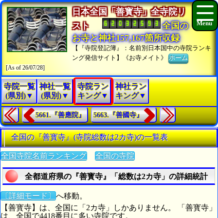
日本全国「善寳寺」全寺院リ
スト
全国の
お寺と神社157,167箇所収録
【『寺院登記簿』：名前別日本国中の寺院ランキ
ング発信サイト】《お寺メイト》
ホーム
[As of 26/07/28]
寺院一覧
神社一覧
寺院ラン
神社ラン
(県別)▼
(県別)▼
キング▼
キング▼
5661.『善應院』
5663.『善國寺』
全国の『善寳寺』(寺院総数は2カ寺)の一覧表
全国寺院名前ランキング
全国の寺院
全都道府県の『善寳寺』「総数は2カ寺」の詳細統計
〔詳細モード〕
へ移動。
【善寳寺】は、全国に「2カ寺」しかありません。 「善寳寺」
は、全国で4418番目に多い寺院です。