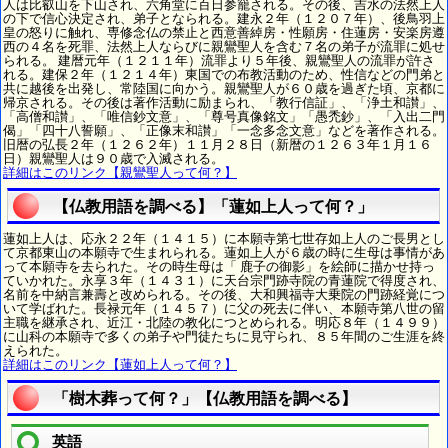
人は比叡山を下山され、六角堂に百日参籠される。その後、吉水の法然上人
の下で信心決定され、弟子となられる。建永２年（１２０７年）、後鳥羽上
皇の怒りに触れ、専修念仏の禁止と西意善綽房・性願房・住蓮房・安楽房遵
西の４名を死罪、法然上人ならびに親鸞聖人を含む７名の弟子が流罪に処せ
られる。 建暦元年（１２１１年）流罪より５年後、親鸞聖人の流罪が許さ
れる。建保２年（１２１４年）東国での布教活動のため、性信などの門弟と
共に越後を出発し、常陸国に向かう。親鸞聖人が６０歳を過ぎた頃、京都に
帰京される。その後は著作活動に励まられ、「教行信証」、「浄土和讃」、
「高僧和讃」、「唯信鈔文意」、「尊号真像銘文」「愚禿鈔」、「入出二門
偈」「四十八誓願」、「正像末和讃」「一念多念文意」などを著作される。
旧暦の弘長２年（１２６２年）１１月２８日（新暦の１２６３年１月１６
日）親鸞聖人は９０歳で入滅される。
詳細はこのリンク【親鸞聖人って何？】
【仏教用語を調べる】「蓮如上人って何？」
蓮如上人は、応永２２年（１４１５）に本願寺第七世存如上人のご長男とし
て京都東山の本願寺で生まれられる。蓮如上人が６歳の時に生母は事情があ
って本願寺を去られた。その時生母は「 鹿子の御影」を絵師に描かせ持っ
ていかれた。永享３年（１４３１）に天台宗門跡寺院の青蓮院で得度され、
名前を中納言兼壽と改められる。その後、大和興福寺大乗院の門跡経覚につ
いて学ばれた。長禄元年（１４５７）に父の死去に伴い、本願寺第八世の留
主職を継承され、近江・北陸の教化につとめられる。明応８年（１４９９）
に山科の本願寺で多くの弟子や門徒たちに見守られ、８５年間のご生涯を終
えられた。
詳細はこのリンク【蓮如上人って何？】
「樹木葬って何？」【仏教用語を調べる】
英語