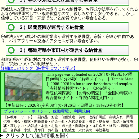
宗教法人が運営するお寺の境内にある納骨堂。お葬式や法事を行ってくれる
お寺が管理運営している納骨堂なので、親しみやすく安心できる。しかし、
信仰している宗旨・宗派でないと納骨できない場合もある。
２）民間霊園が運営する納骨堂
宗教法人や行政以外の民間業者が運営する納骨堂。宗旨・宗派が自由であ
り、バリアフリーや交通のアクセスが良い場合が多い。
３）都道府県や市町村が運営する納骨堂
都道府県や市区町村の自治体が運営する納骨堂。使用料や管理料が安く、宗
旨・宗派についての制限がない。
詳細はこのリンク【納骨堂について学ぶ】
[This page was uploaded on 2026年07月28日(火曜
日)08時28分26秒]
『お寺メイト』 ｜ Temple Mate
｜
2006-2026
It's fun to see
the shrines and temples.
「寺社情報検索サイト」
《お寺巡り・
寺院仏閣探索》
【お寺の調査】
「全国の寺院の
総合情報サイト ～寺院仏閣超入門～」
【更新日時：2026年(令和08年)07月26日（日曜日）18時20分47秒】
プライバシー・ポリシー
、
稼働環境
、
利用規約
【仏教キーワード】：副葬品・お盆・僧侶派遣・供養・改葬許可証・御魂入れ・閉眼
供養・法会・檀家・開眼供養・倶会一処・永代供養墓・法名・納骨室・墓誌・角柱塔
婆・墓じまい・納骨堂・本堂・お堂・御々堂・御魂抜き・祥月命日・終活・埋葬許可
証・合葬墓・宗派・月命日・お布施・お施餓鬼・永代供養・寺院墓地
クリックして追加情報を開く