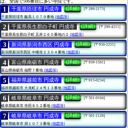
は、全国で506番目に多い寺院です。
1
[詳細]
千葉県匝瑳市 円成寺
[〒289-2173]
千葉県匝瑳市
飯高１０７９番地
[地図等]
2
[詳細]
千葉県長生郡白子町 円成寺
[〒299-4211]
千葉県長生郡白子町
五井２６０番地の２
[地図等]
3
[詳細]
新潟県新潟市西区 円成寺
[〒950-2251]
新潟県新潟市西区
中権寺２３０４番地
[地図等]
4
[詳細]
富山県南砺市 円成寺
[〒939-1561]
富山県南砺市
福野７番地
[地図等]
5
[詳細]
福井県越前市 円成寺
[〒915-0234]
福井県越前市
大滝町２４号１３番地
[地図等]
6
[詳細]
岐阜県岐阜市 円成寺
[〒501-0104]
岐阜県岐阜市
寺田８５２番地
[地図等]
7
[詳細]
岐阜県岐阜市 円成寺
[〒501-1128]
岐阜県岐阜市
洞１０７３番地
[地図等]