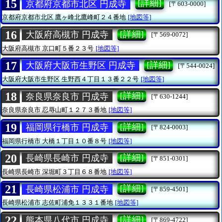
15
[詳細]
京都府京都市北区 円成寺
[〒603-0000]
京都府京都市北区
鷹ヶ峰北鷹峰町２４番地
[地図等]
16
[詳細]
大阪府高槻市 円成寺
[〒569-0072]
大阪府高槻市
京口町５番２３号
[地図等]
17
[詳細]
大阪府大阪市生野区 円成寺
[〒544-0024]
大阪府大阪市生野区
生野西４丁目１３番２２号
[地図等]
18
[詳細]
奈良県奈良市 円成寺
[〒630-1244]
奈良県奈良市
忍辱山町１２７３番地
[地図等]
19
[詳細]
福岡県行橋市 円成寺
[〒824-0003]
福岡県行橋市
大橋１丁目１０番８号
[地図等]
20
[詳細]
長崎県長崎市 円成寺
[〒851-0301]
長崎県長崎市
深堀町３丁目６８番地
[地図等]
21
[詳細]
長崎県松浦市 円成寺
[〒859-4501]
長崎県松浦市
志佐町浦免１３３１番地
[地図等]
22
[詳細]
熊本県八代市 円成寺
[〒869-4722]