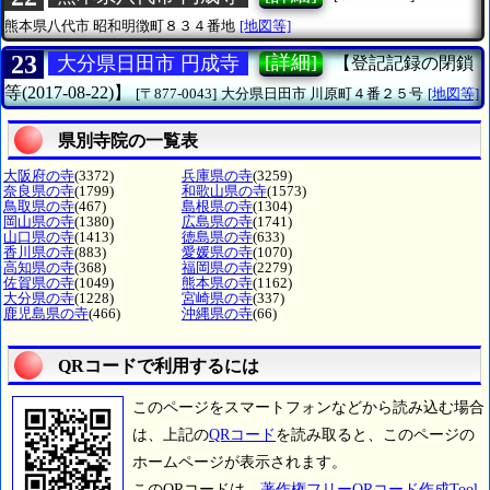
熊本県八代市
昭和明徴町８３４番地
[地図等]
23
[詳細]
大分県日田市 円成寺
【登記記録の閉鎖
等(2017-08-22)】
[〒877-0043]
大分県日田市
川原町４番２５号
[地図等]
県別寺院の一覧表
大阪府の寺
(3372)
兵庫県の寺
(3259)
奈良県の寺
(1799)
和歌山県の寺
(1573)
鳥取県の寺
(467)
島根県の寺
(1304)
岡山県の寺
(1380)
広島県の寺
(1741)
山口県の寺
(1413)
徳島県の寺
(633)
香川県の寺
(883)
愛媛県の寺
(1070)
高知県の寺
(368)
福岡県の寺
(2279)
佐賀県の寺
(1049)
熊本県の寺
(1162)
大分県の寺
(1228)
宮崎県の寺
(337)
鹿児島県の寺
(466)
沖縄県の寺
(66)
QRコードで利用するには
このページをスマートフォンなどから読み込む場合
は、上記の
QRコード
を読み取ると、このページの
ホームページが表示されます。
このQRコードは、
著作権フリーQRコード作成Tool