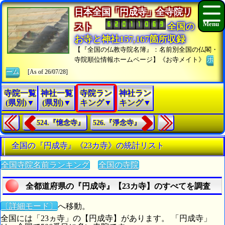
日本全国「円成寺」全寺院リ
スト
全国の
お寺と神社157,167箇所収録
【『全国の仏教寺院名簿』：名前別全国の仏閣・
寺院順位情報ホームページ】《お寺メイト》
ホ
ーム
[As of 26/07/28]
寺院一覧
神社一覧
寺院ラン
神社ラン
(県別)▼
(県別)▼
キング▼
キング▼
524.『憶念寺』
526.『淨念寺』
全国の『円成寺』《23カ寺》の統計リスト
全国寺院名前ランキング
全国の寺院
全都道府県の『円成寺』【23カ寺】のすべてを調査
〔詳細モード〕
へ移動。
全国には「23ヵ寺」の【円成寺】があります。 「円成寺」