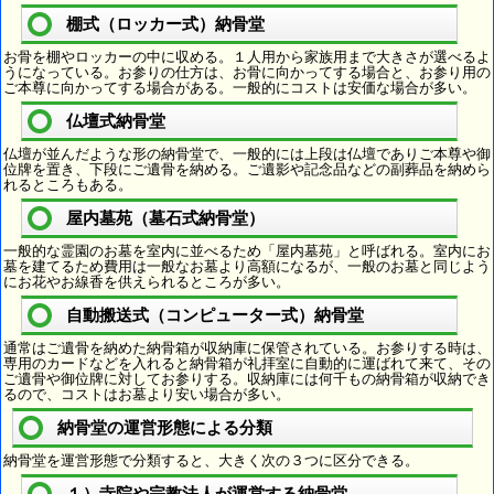
棚式（ロッカー式）納骨堂
お骨を棚やロッカーの中に収める。１人用から家族用まで大きさが選べるよ
うになっている。お参りの仕方は、お骨に向かってする場合と、お参り用の
ご本尊に向かってする場合がある。一般的にコストは安価な場合が多い。
仏壇式納骨堂
仏壇が並んだような形の納骨堂で、一般的には上段は仏壇でありご本尊や御
位牌を置き、下段にご遺骨を納める。ご遺影や記念品などの副葬品を納めら
れるところもある。
屋内墓苑（墓石式納骨堂）
一般的な霊園のお墓を室内に並べるため「屋内墓苑」と呼ばれる。室内にお
墓を建てるため費用は一般なお墓より高額になるが、一般のお墓と同じよう
にお花やお線香を供えられるところが多い。
自動搬送式（コンピューター式）納骨堂
通常はご遺骨を納めた納骨箱が収納庫に保管されている。お参りする時は、
専用のカードなどを入れると納骨箱が礼拝室に自動的に運ばれて来て、その
ご遺骨や御位牌に対してお参りする。収納庫には何千もの納骨箱が収納でき
るので、コストはお墓より安い場合が多い。
納骨堂の運営形態による分類
納骨堂を運営形態で分類すると、大きく次の３つに区分できる。
１）寺院や宗教法人が運営する納骨堂