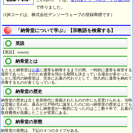
で作りました。
（QRコードは、株式会社デンソーウェーブの登録商標です）
「納骨堂について学ぶ」【宗教語を検索する】
英語
【英語】 ossuary
納骨堂とは
もともと納骨堂は
お墓
に遺骨を納骨するまでの間、一時的に遺骨を保管する
場所であった。そのため遺骨を預かる期間も決まっている場合が多かった。
しかし現代の納骨堂は、完全にお墓の代わりとして、恒久的に遺骨を納めて
供養するものが多くなっている。
納骨堂の歴史
納骨堂の歴史は古く奈良時代に発掘されたものの中にも見受けられる。当時
は霊廟と言われ、墓石が江戸時代に誕生したのに比べ納骨堂の歴史はとても
永く続いている。しかし納骨堂が一般的になったのはここ数十年で、お墓の
取得費用が高騰したことが背景にある。
納骨堂の形態
納骨堂の形態は、下記の４つのタイプがある。