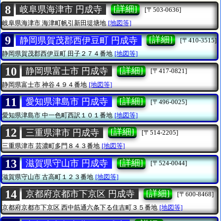
8
[詳細]
岐阜県海津市 円成寺
[〒503-0636]
岐阜県海津市
海津町帆引新田堤塘地
[地図等]
9
[詳細]
静岡県賀茂郡西伊豆町 円成寺
[〒410-3515]
静岡県賀茂郡西伊豆町
田子２７４番地
[地図等]
10
[詳細]
静岡県富士市 円成寺
[〒417-0821]
静岡県富士市
神谷４９４番地
[地図等]
11
[詳細]
愛知県津島市 円成寺
[〒496-0025]
愛知県津島市
中一色町西訳１０１番地
[地図等]
12
[詳細]
三重県津市 円成寺
[〒514-2205]
三重県津市
芸濃町多門８４３番地
[地図等]
13
[詳細]
滋賀県守山市 円成寺
[〒524-0044]
滋賀県守山市
古高町１２３番地
[地図等]
14
[詳細]
京都府京都市下京区 円成寺
[〒600-8468]
京都府京都市下京区
西中筋通六条下る住吉町３５番地
[地図等]