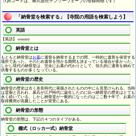
（QRコードは、株式会社デンソーウェーブの登録商標です）
「納骨堂を検索する」【寺院の用語を検索しよう】
英語
【英語】 ossuary
納骨堂とは
もともと納骨堂は
お墓
に遺骨を納骨するまでの間、一時的に遺骨を保管する
場所であった。そのため遺骨を預かる期間も決まっている場合が多かった。
しかし現代の納骨堂は、完全にお墓の代わりとして、恒久的に遺骨を納めて
供養するものが多くなっている。
納骨堂の歴史
納骨堂の歴史は古く奈良時代に発掘されたものの中にも見受けられる。当時
は霊廟と言われ、墓石が江戸時代に誕生したのに比べ納骨堂の歴史はとても
永く続いている。しかし納骨堂が一般的になったのはここ数十年で、お墓の
取得費用が高騰したことが背景にある。
納骨堂の形態
納骨堂の形態は、下記の４つのタイプがある。
棚式（ロッカー式）納骨堂