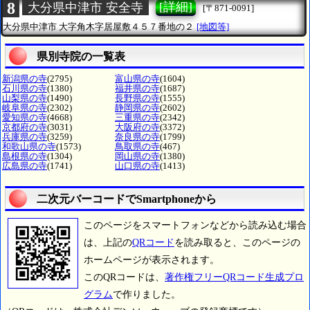
8
[詳細]
大分県中津市 安全寺
[〒871-0091]
大分県中津市
大字角木字居屋敷４５７番地の２
[地図等]
県別寺院の一覧表
新潟県の寺
(2795)
富山県の寺
(1604)
石川県の寺
(1380)
福井県の寺
(1687)
山梨県の寺
(1490)
長野県の寺
(1555)
岐阜県の寺
(2302)
静岡県の寺
(2602)
愛知県の寺
(4668)
三重県の寺
(2342)
京都府の寺
(3031)
大阪府の寺
(3372)
兵庫県の寺
(3259)
奈良県の寺
(1799)
和歌山県の寺
(1573)
鳥取県の寺
(467)
島根県の寺
(1304)
岡山県の寺
(1380)
広島県の寺
(1741)
山口県の寺
(1413)
二次元バーコードでSmartphoneから
このページをスマートフォンなどから読み込む場合
は、上記の
QRコード
を読み取ると、このページの
ホームページが表示されます。
このQRコードは、
著作権フリーQRコード生成プロ
グラム
で作りました。