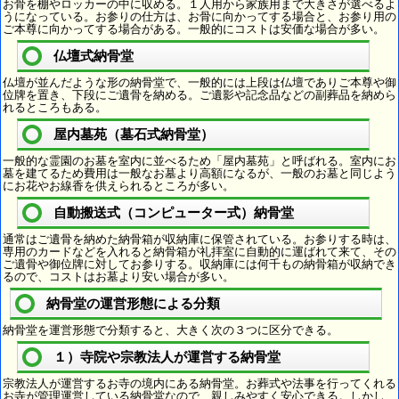
お骨を棚やロッカーの中に収める。１人用から家族用まで大きさが選べるよ
うになっている。お参りの仕方は、お骨に向かってする場合と、お参り用の
ご本尊に向かってする場合がある。一般的にコストは安価な場合が多い。
仏壇式納骨堂
仏壇が並んだような形の納骨堂で、一般的には上段は仏壇でありご本尊や御
位牌を置き、下段にご遺骨を納める。ご遺影や記念品などの副葬品を納めら
れるところもある。
屋内墓苑（墓石式納骨堂）
一般的な霊園のお墓を室内に並べるため「屋内墓苑」と呼ばれる。室内にお
墓を建てるため費用は一般なお墓より高額になるが、一般のお墓と同じよう
にお花やお線香を供えられるところが多い。
自動搬送式（コンピューター式）納骨堂
通常はご遺骨を納めた納骨箱が収納庫に保管されている。お参りする時は、
専用のカードなどを入れると納骨箱が礼拝室に自動的に運ばれて来て、その
ご遺骨や御位牌に対してお参りする。収納庫には何千もの納骨箱が収納でき
るので、コストはお墓より安い場合が多い。
納骨堂の運営形態による分類
納骨堂を運営形態で分類すると、大きく次の３つに区分できる。
１）寺院や宗教法人が運営する納骨堂
宗教法人が運営するお寺の境内にある納骨堂。お葬式や法事を行ってくれる
お寺が管理運営している納骨堂なので、親しみやすく安心できる。しかし、