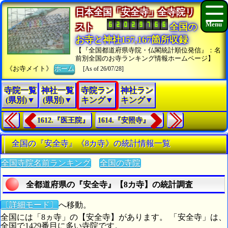
日本全国「安全寺」全寺院リ
スト
全国の
お寺と神社157,167箇所収録
【『全国都道府県寺院・仏閣統計順位発信』：名
前別全国のお寺ランキング情報ホームページ】
《お寺メイト》
ホーム
[As of 26/07/28]
寺院一覧
神社一覧
寺院ラン
神社ラン
(県別)▼
(県別)▼
キング▼
キング▼
1612.『医王院』
1614.『安照寺』
全国の『安全寺』《8カ寺》の統計情報一覧
全国寺院名前ランキング
全国の寺院
全都道府県の『安全寺』【8カ寺】の統計調査
〔詳細モード〕
へ移動。
全国には「8ヵ寺」の【安全寺】があります。 「安全寺」は、
全国で1429番目に多い寺院です。