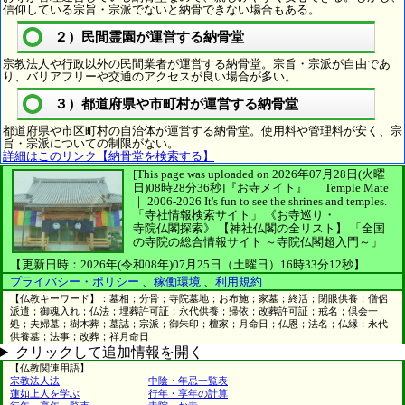
信仰している宗旨・宗派でないと納骨できない場合もある。
２）民間霊園が運営する納骨堂
宗教法人や行政以外の民間業者が運営する納骨堂。宗旨・宗派が自由であ
り、バリアフリーや交通のアクセスが良い場合が多い。
３）都道府県や市町村が運営する納骨堂
都道府県や市区町村の自治体が運営する納骨堂。使用料や管理料が安く、宗
旨・宗派についての制限がない。
詳細はこのリンク【納骨堂を検索する】
[This page was uploaded on 2026年07月28日(火曜
日)08時28分36秒]
『お寺メイト』 ｜ Temple Mate
｜
2006-2026
It's fun to see
the shrines and temples.
「寺社情報検索サイト」
《お寺巡り・
寺院仏閣探索》
【神社仏閣の全リスト】
「全国
の寺院の総合情報サイト ～寺院仏閣超入門～」
【更新日時：2026年(令和08年)07月25日（土曜日）16時33分12秒】
プライバシー・ポリシー
、
稼働環境
、
利用規約
【仏教キーワード】：墓相；分骨；寺院墓地；お布施；家墓；終活；閉眼供養；僧侶
派遣；御魂入れ；仏法；埋葬許可証；永代供養；帰依；改葬許可証；戒名；倶会一
処；夫婦墓；樹木葬；墓誌；宗派；御朱印；檀家；月命日；仏恩；法名；仏縁；永代
供養墓；法事；改葬；祥月命日
クリックして追加情報を開く
【仏教関連用語】
宗教法人法
中陰・年忌一覧表
蓮如上人を学ぶ
行年・享年の計算