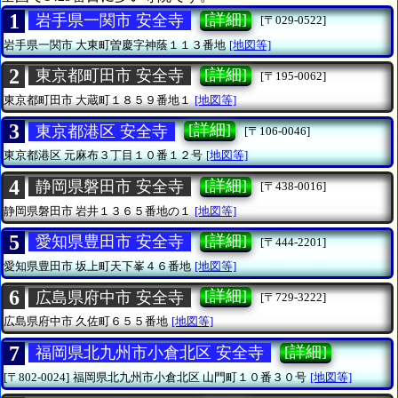
1
[詳細]
岩手県一関市 安全寺
[〒029-0522]
岩手県一関市
大東町曽慶字神蔭１１３番地
[地図等]
2
[詳細]
東京都町田市 安全寺
[〒195-0062]
東京都町田市
大蔵町１８５９番地１
[地図等]
3
[詳細]
東京都港区 安全寺
[〒106-0046]
東京都港区
元麻布３丁目１０番１２号
[地図等]
4
[詳細]
静岡県磐田市 安全寺
[〒438-0016]
静岡県磐田市
岩井１３６５番地の１
[地図等]
5
[詳細]
愛知県豊田市 安全寺
[〒444-2201]
愛知県豊田市
坂上町天下峯４６番地
[地図等]
6
[詳細]
広島県府中市 安全寺
[〒729-3222]
広島県府中市
久佐町６５５番地
[地図等]
7
[詳細]
福岡県北九州市小倉北区 安全寺
[〒802-0024]
福岡県北九州市小倉北区
山門町１０番３０号
[地図等]