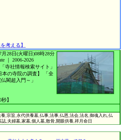
表を考える】
026年07月28日(火曜日)08時28分
te
｜
2006-2026
「寺社情報検索サイト」
日本の寺院の調査】
「全
院仏閣超入門～」
30秒】
,宗旨,永代供養墓,仏事,法事,仏恩,法会,法名,御魂入れ,仏
墓誌,夫婦墓,家墓,個人墓,散骨,開眼供養,祥月命日