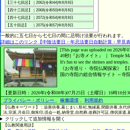
一般的に五七日から七七日の間に忌明け法要が行われます。
詳細はこのリンク【中陰法要日・年忌法要日自動計算・早見
[This page was uploaded on 2
49秒]
『お寺メイト』 ｜ Temple Ma
It's fun to see
the shrines and temples.
《お寺巡り・
寺院仏閣探索》
【
国の寺院の総合情報サイト ～寺
【更新日時：2026年(令和08年)07月25日（土曜日）16時16分
プライバシー・ポリシー
、
稼働環境
、
利用規約
【仏教キーワード】：追善供養,墓じまい,祭祀,無縁墓,閉眼供養,永代供養
法,宗派,月命日,御朱印,倶会一処,納骨堂,自然葬,改葬許可証,僧侶派遣,
クリックして追加情報を開く
【仏教関連用語】