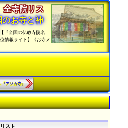
」全寺院リス
国のお寺と神
【『全国の仏教寺院名
順位情報サイト】《お寺メ
63.『アソカ寺』
全リスト