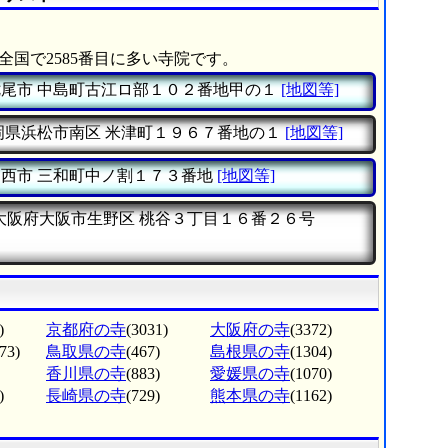
全国で2585番目に多い寺院です。
七尾市
中島町古江ロ部１０２番地甲の１
[地図等]
岡県浜松市南区
米津町１９６７番地の１
[地図等]
愛西市
三和町中ノ割１７３番地
[地図等]
大阪府大阪市生野区
桃谷３丁目１６番２６号
)
京都府の寺
(3031)
大阪府の寺
(3372)
73)
鳥取県の寺
(467)
島根県の寺
(1304)
香川県の寺
(883)
愛媛県の寺
(1070)
)
長崎県の寺
(729)
熊本県の寺
(1162)