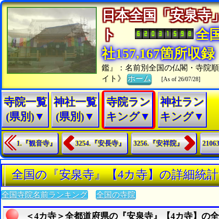
日本全国「安泉寺
ト
全
社157,167箇所収録
鑑』：名前別全国の仏閣・寺院
イト》
ホーム
[As of 26/07/28]
寺院一覧
神社一覧
寺院ラン
神社ラン
(県別)▼
(県別)▼
キング▼
キング▼
1.『観音寺』
3254.『安長寺』
3256.『安祥院』
210
全国の『安泉寺』【4カ寺】の詳細統計
全国寺院名前ランキング
全国の寺院
＜4カ寺＞全都道府県の『安泉寺』【4カ寺】の