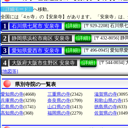
〔詳細モード〕
へ移動。
全国には「4ヵ寺」の【安泉寺】があります。 「安泉寺」は、
1
[詳細]
石川県七尾市 安泉寺
[〒929-2208]
石川県
2
[詳細]
静岡県浜松市南区 安泉寺
[〒432-8056]
静
3
[詳細]
愛知県愛西市 安泉寺
[〒496-0945]
愛知県
4
[詳細]
大阪府大阪市生野区 安泉寺
[〒544-0034]
[地図等]
県別寺院の一覧表
愛知県の寺
(4668)
三重県の寺
(2342)
滋賀県の寺
(3095
兵庫県の寺
(3259)
奈良県の寺
(1799)
和歌山県の寺
(15
広島県の寺
(1741)
山口県の寺
(1413)
徳島県の寺
(633)
高知県の寺
(368)
福岡県の寺
(2279)
佐賀県の寺
(1049