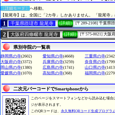
〔詳細モード〕
へ移動。
【龍尾寺】は、全国に「2カ寺」しかありません。 「龍尾寺」
1
[詳細]
千葉県匝瑳市 龍尾寺
[〒289-2108]
千葉県
2
[詳細]
大阪府四條畷市 龍尾寺
[〒575-0021]
大阪
県別寺院の一覧表
静岡県の寺
(2602)
愛知県の寺
(4668)
三重県の寺
(2342
大阪府の寺
(3372)
兵庫県の寺
(3259)
奈良県の寺
(1799
岡山県の寺
(1380)
広島県の寺
(1741)
山口県の寺
(1413
愛媛県の寺
(1070)
高知県の寺
(368)
福岡県の寺
(2279
二次元バーコードでSmartphoneから
このページをスマートフォンなどから読み込む場合
ジが表示されます。
このQRコードは、
永久無料QRコード生成プログラ