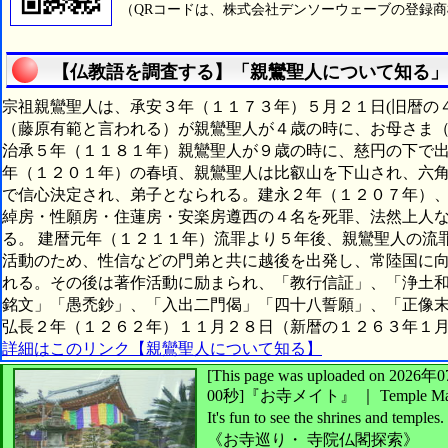
（QRコードは、株式会社デンソーウェーブの登録
【仏教語を調査する】「親鸞聖人について知る」
宗祖親鸞聖人は、承安３年（１１７３年）５月２１日(旧暦の
（藤原有範と言われる）が親鸞聖人が４歳の時に、お母さま
治承５年（１１８１年）親鸞聖人が９歳の時に、慈円の下で
年（１２０１年）の春頃、親鸞聖人は比叡山を下山され、六
で信心決定され、弟子となられる。建永２年（１２０７年）
綽房・性願房・住蓮房・安楽房遵西の４名を死罪、法然上人
る。 建暦元年（１２１１年）流罪より５年後、親鸞聖人の流
活動のため、性信などの門弟と共に越後を出発し、常陸国に
れる。その後は著作活動に励まられ、「教行信証」、「浄土
銘文」「愚禿鈔」、「入出二門偈」「四十八誓願」、「正像
弘長２年（１２６２年）１１月２８日（新暦の１２６３年１
詳細はこのリンク【親鸞聖人について知る】
[This page was uploaded on 2
00秒]
『お寺メイト』 ｜ Temple Ma
It's fun to see
the shrines and temples.
《お寺巡り・
寺院仏閣探索》