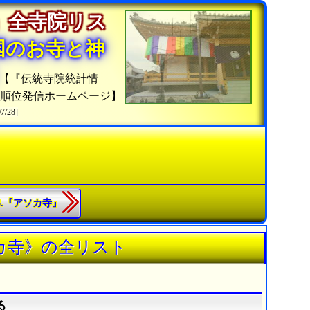
」全寺院リス
国のお寺と神
【『伝統寺院統計情
院順位発信ホームページ】
07/28]
63.『アソカ寺』
カ寺》の全リスト
る