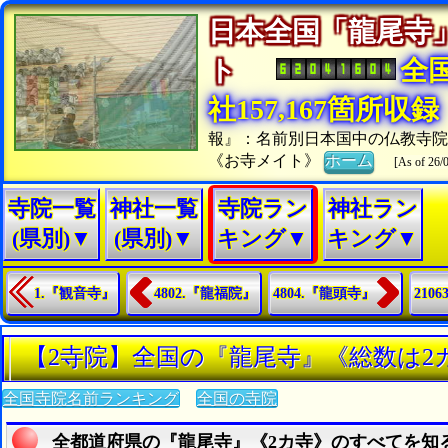
日本全国「龍尾寺
ト
全
社157,167箇所収録
報』：名前別日本国中の仏教寺
《お寺メイト》
ホーム
[As of 26/
寺院一覧
神社一覧
寺院ラン
神社ラン
(県別)▼
(県別)▼
キング▼
キング▼
1.『観音寺』
4802.『龍福院』
4804.『龍頭寺』
210
【2寺院】全国の『龍尾寺』《総数は2
全国寺院名前ランキング
全国の寺院
全都道府県の『龍尾寺』《2カ寺》のすべてを知