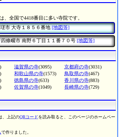
は、全国で4418番目に多い寺院です。
匝瑳市
大寺１８５６番地
[地図等]
府四條畷市
南野６丁目１１番７０号
[地図等]
)
滋賀県の寺
(3095)
京都府の寺
(3031)
)
和歌山県の寺
(1573)
鳥取県の寺
(467)
)
徳島県の寺
(633)
香川県の寺
(883)
)
佐賀県の寺
(1049)
長崎県の寺
(729)
は、上記の
QRコード
を読み取ると、このページのホームペー
ム
で作りました。