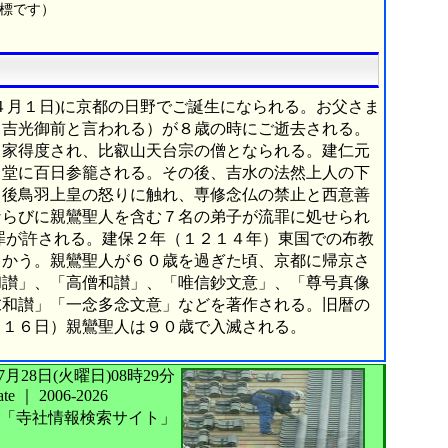
商標です）
４月１日)に京都の日野でご誕生になられる。お父さま
（吉光御前と言われる）が８歳の時にご逝去される。
出家得度され、比叡山天台宗の僧となられる。建仁元
角堂に百日参籠される。その後、吉水の法然上人の下
、後鳥羽上皇の怒りに触れ、専修念仏の禁止と西意善
ならびに親鸞聖人を含む７名の弟子が流罪に処せられ
罪が許される。建保２年（１２１４年）東国での布教
向かう。親鸞聖人が６０歳を過ぎた頃、京都に帰京さ
和讃」、「高僧和讃」、「唯信鈔文意」、「尊号真像
末和讃」「一念多念文意」などを著作される。旧暦の
月１６日）親鸞聖人は９０歳で入滅される。
026年07月28日(火曜日)08時29分
te
｜
2006-2026
「寺社情報検索サイト」