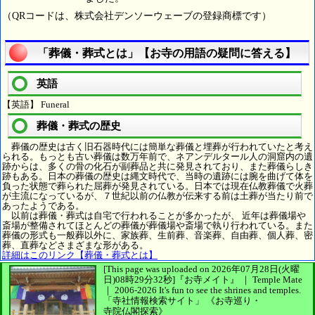
（QRコードは、株式会社デンソーウェーブの登録商標です）
「葬儀・葬式とは」【お寺の用語の疑問に答える】
英語
【英語】 Funeral
葬儀・葬式の歴史
葬儀の歴史は古く旧石器時代には簡単な葬儀と埋葬が行われていたと考え
られる。もっとも古い葬儀は数万年前で、ネアンデルタール人の洞窟内の遺
跡からは、多くの骨の化石が副葬品と共に発見されており、また葬儀らしき
跡もある。日本の葬儀の歴史は縄文時代で、当時の遺跡には腕を曲げて体を
負った状態で葬られた屈葬が発見されている。日本では現在仏教葬儀で火葬
が主流になっているが、７世紀以前の仏教が伝来する前は土葬が当たり前で
あったようである。
以前は葬儀・葬式は自宅で行われることが多かったが、 近年は葬儀場や
斎場が整備されてほとんどの葬儀が葬儀場や斎場で執り行われている。また
葬儀の形式も一般葬以外に、家族葬、生前葬、音楽葬、自由葬、個人葬、密
葬、直葬などさまざまな形がある。
詳細はこのリンク【葬儀・葬式とは】
[This page was uploaded on 2026年07月28日(火曜
日)08時29分32秒]
『お寺メイト』 ｜ Temple Mate
｜
2006-2026
It's fun to see
the shrines and temples.
「寺社情報検索サイト」
《お寺巡り・
寺院仏閣探索》