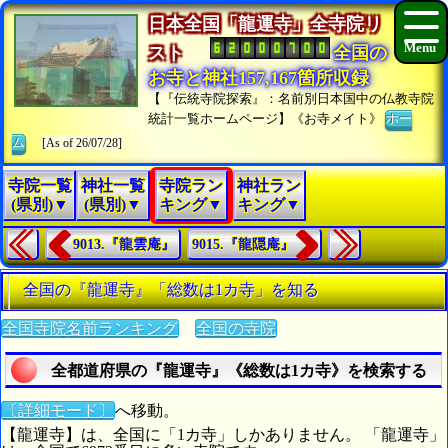
日本全国「龍運寺」全寺院リ
スト
全国の
お寺と神社157,167箇所収録
【『伝統寺院探索』：名前別日本国中の仏教寺院
統計一覧ホームページ】《お寺メイト》
ホー
ム
[As of 26/07/28]
寺院一覧
神社一覧
寺院ラン
神社ラン
(県別)▼
(県別)▼
キング▼
キング▼
9013.『龍雲庵』
9015.『龍隠庵』
全国の『龍運寺』「総数は1カ寺」を知る
全国寺院名前ランキング
全国の寺院
全都道府県の『龍運寺』《総数は1カ寺》を検索する
〔詳細モード〕
へ移動。
【龍運寺】は、全国に「1カ寺」しかありません。 「龍運寺」