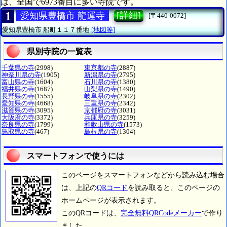
は、全国で6973番目に多い寺院です。
1
[詳細]
愛知県豊橋市 龍運寺
[〒440-0072]
愛知県豊橋市
船町１１７番地
[地図等]
県別寺院の一覧表
千葉県の寺
(2998)
東京都の寺
(2887)
神奈川県の寺
(1905)
新潟県の寺
(2795)
富山県の寺
(1604)
石川県の寺
(1380)
福井県の寺
(1687)
山梨県の寺
(1490)
長野県の寺
(1555)
岐阜県の寺
(2302)
愛知県の寺
(4668)
三重県の寺
(2342)
滋賀県の寺
(3095)
京都府の寺
(3031)
大阪府の寺
(3372)
兵庫県の寺
(3259)
奈良県の寺
(1799)
和歌山県の寺
(1573)
鳥取県の寺
(467)
島根県の寺
(1304)
スマートフォンで使うには
このページをスマートフォンなどから読み込む場合
は、上記の
QRコード
を読み取ると、このページの
ホームページが表示されます。
このQRコードは、
完全無料QRCodeメーカー
で作り
ました。