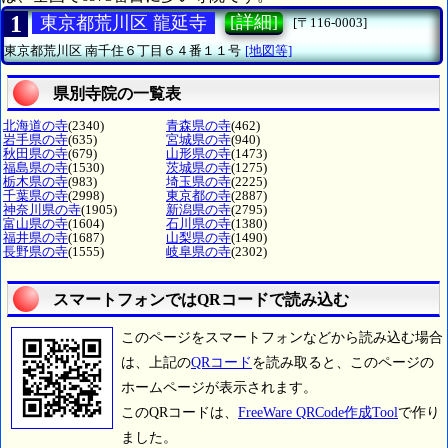
1
[詳細]
東京都荒川区 龍延寺
[〒116-0003]
東京都荒川区
南千住６丁目６４番１１号
[地図等]
県別寺院の一覧表
北海道の寺
(2340)
青森県の寺
(462)
岩手県の寺
(635)
宮城県の寺
(940)
秋田県の寺
(679)
山形県の寺
(1473)
福島県の寺
(1530)
茨城県の寺
(1275)
栃木県の寺
(983)
埼玉県の寺
(2225)
千葉県の寺
(2998)
東京都の寺
(2887)
神奈川県の寺
(1905)
新潟県の寺
(2795)
富山県の寺
(1604)
石川県の寺
(1380)
福井県の寺
(1687)
山梨県の寺
(1490)
長野県の寺
(1555)
岐阜県の寺
(2302)
スマートフォンではQRコードで読み込む
このページをスマートフォンなどから読み込む場合
は、上記の
QRコード
を読み取ると、このページの
ホームページが表示されます。
このQRコードは、
FreeWare QRCode作成Tool
で作り
ました。