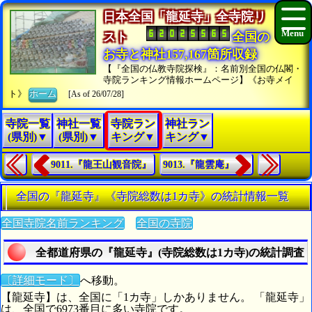
日本全国「龍延寺」全寺院リ
スト
全国の
お寺と神社157,167箇所収録
【『全国の仏教寺院探検』：名前別全国の仏閣・
寺院ランキング情報ホームページ】《お寺メイ
ト》
ホーム
[As of 26/07/28]
寺院一覧
神社一覧
寺院ラン
神社ラン
(県別)▼
(県別)▼
キング▼
キング▼
9011.『龍王山観音院』
9013.『龍雲庵』
全国の『龍延寺』《寺院総数は1カ寺》の統計情報一覧
全国寺院名前ランキング
全国の寺院
全都道府県の『龍延寺』(寺院総数は1カ寺)の統計調査
〔詳細モード〕
へ移動。
【龍延寺】は、全国に「1カ寺」しかありません。 「龍延寺」
は、全国で6973番目に多い寺院です。