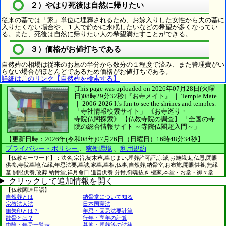
２）やはり死後は自然に帰りたい
従来の墓では「家」単位に埋葬されるため、お嫁入りした女性から夫の墓に
入りたくない場合や、１人で静かに永眠したいなどの希望が多くなってい
る。また、死後は自然に帰りたい人の希望満たすことができる。
３）価格がお値打ちである
自然葬の相場は従来のお墓の半分から数分の１程度で済み、また管理費がい
らない場合がほとんどであるため価格がお値打ちである。
詳細はこのリンク【自然葬を検索する】
[This page was uploaded on 2026年07月28日(火曜
日)08時29分32秒]
『お寺メイト』 ｜ Temple Mate
｜
2006-2026
It's fun to see
the shrines and temples.
「寺社情報検索サイト」
《お寺巡り・
寺院仏閣探索》
【仏教寺院の調査】
「全国の寺
院の総合情報サイト ～寺院仏閣超入門～」
【更新日時：2026年(令和08年)07月26日（日曜日）16時48分34秒】
プライバシー・ポリシー
、
稼働環境
、
利用規約
【仏教キーワード】：法名,宗旨,樹木葬,墓じまい,埋葬許可証,宗派,お施餓鬼,仏恩,閉眼
供養,寺院墓地,仏縁,年忌法要,墓誌,家墓,墓相,仏事,自然葬,納骨室,お布施,開眼供養,無縁
墓,開眼供養,改葬,納骨堂,祥月命日,追善供養,分骨,御魂抜き,檀家,本堂・お堂・御々堂
クリックして追加情報を開く
【仏教関連用語】
自然葬とは
納骨堂について知る
宗教法人法
日本国憲法
御朱印とは？
年忌・回忌法要計算
散骨とは？
行年・享年の計算
中陰・年忌一覧表
墓地・埋葬等の法律