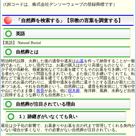
（QRコードは、株式会社デンソーウェーブの登録商標です）
「自然葬を検索する」【宗教の言葉を調査する】
英語
【英語】 Natural Burial
自然葬とは
明治時代以降、火葬した後の遺骨や遺灰は
お墓
を作って納骨することが一般
的であった。しかし現代では、お墓の購入はかなり高価なものとなり、また
少子化や高齢化、核家族化などでお墓を建ててもそのお墓を引き継いでくれ
る者がいないという問題も生まれている。また仮に引き継いでくれても、転
勤などで遠方のためお墓を建てても管理できないという問題も生じている。
そのためお墓の代わりに、遺骨や遺灰を自然に還そうとする流れが新たに出
来つつある。それを自然葬という。自然葬には、遺骨を粉末状にして海や空
や山にそのまま撒く
散骨
がある。他に
樹木葬
、海洋葬、風葬、水葬など自然
に回帰するような葬り方も自然葬という。
自然葬が注目されている理由
１）跡継ぎがいなくても良い
最近は少子化の影響で、お墓参りやお墓を次の代まで管理してくれる身内が
いない場合が多くなり、その必要がない自然葬が注目されている。