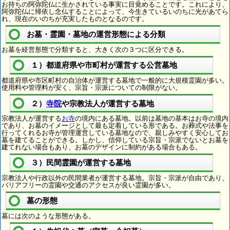
お持ちの阿弥陀仏に生かされている事実に目覚めることです。これにより、
阿弥陀仏に帰依し念仏することによって、今生きているいのちに光があてら
れ、現在のいのちが充実したものとなるのです。
お墓・霊園・墓地の運営形態による分類
お墓を経営形態で分類すると、大きく次の３つに区分できる。
１）都道府県や市町村が運営する公営墓地
都道府県や市区町村の自治体が運営する墓地で一般的に大規模霊園が多い。
使用料や管理料が安く、宗旨・宗派についての制限がない。
２）
寺院
や宗教法人が運営する墓地
宗教法人が運営する
お寺
の境内にある墓地。以前は墓地の基本はお寺の境内
であり、お墓のイメージとして最も定着している形である。お葬式や法事を
行ってくれるお寺が管理運営している墓地なので、親しみやすく安心してお
墓を建てることができる。しかし、信仰している宗旨・宗派でないとお墓を
建てれない場合もあり、お墓のデザインに制約がある場合もある。
３）民間霊園が運営する墓地
宗教法人や行政以外の民間業者が運営する墓地。宗旨・宗派が自由であり、
バリアフリーの霊園や交通のアクセスが良い霊園が多い。
墓の形態
墓には次のような形態がある。