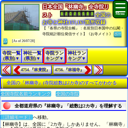
日本全国「林幽寺」全寺院リ
スト
全国の
お寺と神社157,167箇所収録
【『各県の寺院台帳』：名前別日本国中の仏閣・
寺院統計順位発信サイト】《お寺メイト》
ホー
ム
[As of 26/07/28]
寺院一覧
神社一覧
寺院ラン
神社ラン
(県別)▼
(県別)▼
キング▼
キング▼
4754.『林叟院』
4756.『林福寺』
全国の『林幽寺』(寺院総数は2カ寺)のすべてがわかる
全国寺院名前ランキング
全国の寺院
全都道府県の『林幽寺』「総数は2カ寺」を理解する
〔詳細モード〕
へ移動。
【林幽寺】は、全国に「2カ寺」しかありません。 「林幽寺」