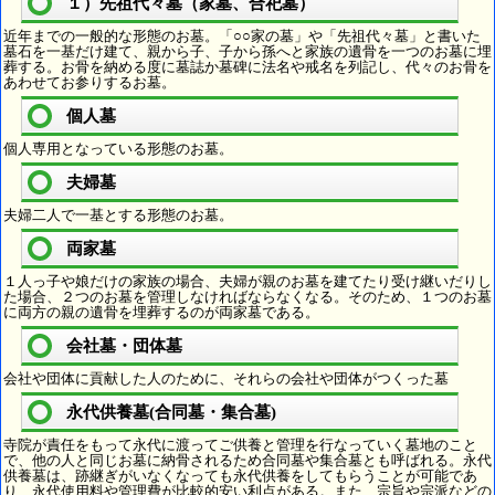
１）先祖代々墓（家墓、合祀墓）
近年までの一般的な形態のお墓。「○○家の墓」や「先祖代々墓」と書いた
墓石を一基だけ建て、親から子、子から孫へと家族の遺骨を一つのお墓に埋
葬する。お骨を納める度に墓誌か墓碑に法名や戒名を列記し、代々のお骨を
あわせてお参りするお墓。
個人墓
個人専用となっている形態のお墓。
夫婦墓
夫婦二人で一基とする形態のお墓。
両家墓
１人っ子や娘だけの家族の場合、夫婦が親のお墓を建てたり受け継いだりし
た場合、２つのお墓を管理しなければならなくなる。そのため、１つのお墓
に両方の親の遺骨を埋葬するのが両家墓である。
会社墓・団体墓
会社や団体に貢献した人のために、それらの会社や団体がつくった墓
永代供養墓(合同墓・集合墓)
寺院が責任をもって永代に渡ってご供養と管理を行なっていく墓地のこと
で、他の人と同じお墓に納骨されるため合同墓や集合墓とも呼ばれる。永代
供養墓は、跡継ぎがいなくなっても永代供養をしてもらうことが可能であ
り、永代使用料や管理費が比較的安い利点がある。また、宗旨や宗派などの