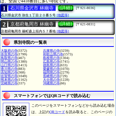
は、全国で4418番目に多い寺院です。
1
[詳細]
石川県金沢市 林幽寺
[〒921-8036]
石川県金沢市
弥生１丁目２０番５号
[地図等]
2
[詳細]
京都府亀岡市 林幽寺
[〒621-0831]
京都府亀岡市
篠町森上垣内５７番地
[地図等]
県別寺院の一覧表
大阪府の寺
(3372)
兵庫県の寺
(3259)
奈良県の寺
(1799)
和歌山県の寺
(1573)
鳥取県の寺
(467)
島根県の寺
(1304)
岡山県の寺
(1380)
広島県の寺
(1741)
山口県の寺
(1413)
徳島県の寺
(633)
香川県の寺
(883)
愛媛県の寺
(1070)
高知県の寺
(368)
福岡県の寺
(2279)
佐賀県の寺
(1049)
長崎県の寺
(729)
熊本県の寺
(1162)
大分県の寺
(1228)
宮崎県の寺
(337)
沖縄県の寺
(66)
スマートフォンではQRコードで読み込む
このページをスマートフォンなどから読み込む場合
は、上記の
QRコード
を読み取ると、このページの