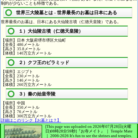
制約が少ないことも特徴である。
世界三大陵墓とは - 世界最長のお墓は日本にある
世界最長のお墓は、日本にある大仙陵古墳（仁徳天皇陵）である。
１）大仙陵古墳（仁徳天皇陵）
【場所】日本 大阪府堺市堺区大仙町
【全長】486メートル
【高さ】35.8メートル
【体積】140万立方メートル
２）クフ王のピラミッド
【場所】エジプト
【全長】230メートル
【高さ】146メートル
【体積】260万立方メートル
３）秦の始皇帝陵
【場所】中国
【全長】350メートル
【高さ】76メートル
【体積】300万立方メートル
詳細はこのリンク【お墓とは？】
[This page was uploaded on 2026年07月28日(火曜
日)08時28分59秒]
『お寺メイト』 ｜ Temple Mate
｜
2006-2026
It's fun to see
the shrines and temples.