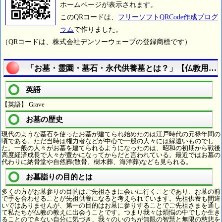
ホームページが表示されます。
このQRコードは、
フリーソフトQRCode作成プログ
ラム
で作りました。
（QRコードは、株式会社デンソーウェーブの登録商標です）
「お墓・霊園・墓石・永代供養墓とは？」【仏教用語
英語
【英語】 Grave
お墓の歴史
現代のような墓石を使ったお墓が建てられ始めたのは江戸時代の元禄年間の
頃である。ただ当時は権力者などが中心で一般の人々には縁遠いものでし
た。一般の人々がお墓を建てられるようになったのは、昭和の初期から戦後
高度経済成長で人々が豊かになってからだと言われている。最近ではお墓の
代わりに納骨堂や自然葬(散骨、樹木葬、海洋葬)なども見られる。
お墓詣りの目的とは
多くの方がお墓参りの目的はご先祖さまに会いに行くことであり、お墓の前
で手を合わせることが先祖供養になると考えられています。先祖供養も間違
いではありませんが、第一の目的はお墓に参りすることでご先祖さまを通し
て私たちが仏教の教えに出会うことです。つまり我々は煩悩の中でしか生き
ることのできない自分に気づき、我々のいのちが無限の智慧と無限の慈悲を