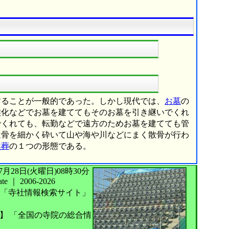
することが一般的であった。しかし現代では、
お墓
の
族化などでお墓を建ててもそのお墓を引き継いでくれ
でくれても、転勤などで遠方のためお墓を建てても管
遺骨を細かく砕いて山や海や川などにまく散骨が行わ
然葬
の１つの形態である。
026年07月28日(火曜日)08時30分
te
｜
2006-2026
「寺社情報検索サイト」
】
「全国の寺院の総合情