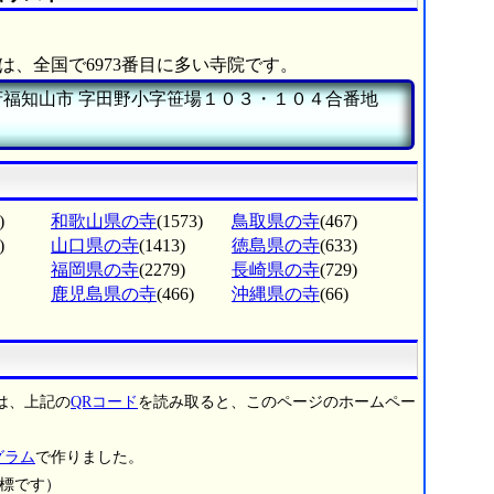
は、全国で6973番目に多い寺院です。
府福知山市
字田野小字笹場１０３・１０４合番地
)
和歌山県の寺
(1573)
鳥取県の寺
(467)
)
山口県の寺
(1413)
徳島県の寺
(633)
福岡県の寺
(2279)
長崎県の寺
(729)
鹿児島県の寺
(466)
沖縄県の寺
(66)
は、上記の
QRコード
を読み取ると、このページのホームペー
グラム
で作りました。
商標です）