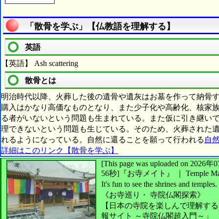
「散骨を学ぶ」【仏教語を理解する】
英語
【英語】 Ash scattering
散骨とは
明治時代以降、火葬した後の遺骨や遺灰はお墓を作って納骨
購入はかなり高価なものとなり、また少子化や高齢化、核家
る者がいないという問題も生まれている。また仮に引き継い
理できないという問題も生じている。そのため、火葬された
れるようになっている。自然に還ることを願って行われる
自
詳細はこのリンク【散骨を学ぶ】
[This page was uploaded on 2
56秒]
『お寺メイト』 ｜ Temple Ma
It's fun to see
the shrines and temples.
《お寺巡り・
寺院仏閣探索》
【日本の寺院を楽しんで理解する
報サイト ～寺院仏閣超入門～」