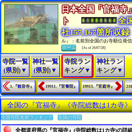
日本全国「官福寺
ト
全
社157,167箇所収録
ル』：名前別全国のお寺順位発
ホーム
[As of 26/07/28]
寺院一覧
神社一覧
寺院ラン
神社ラン
(県別)▼
(県別)▼
キング▼
キング▼
1.『観音寺』
19911.『官養院』
19913.『官庭寺』
2
全国の『官福寺』《寺院総数は1カ寺
全国寺院名前ランキング
全国の寺院
全都道府県の『官福寺』(寺院総数は1カ寺)の詳