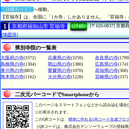
〔詳細モード〕
へ移動。
【官福寺】は、全国に「1カ寺」しかありません。 「官福寺」
1
[詳細]
京都府福知山市 官福寺
[〒620-0837]
京都
[地図等]
県別寺院の一覧表
大阪府の寺
(3372)
兵庫県の寺
(3259)
奈良県の寺
(1799
島根県の寺
(1304)
岡山県の寺
(1380)
広島県の寺
(1741
香川県の寺
(883)
愛媛県の寺
(1070)
高知県の寺
(368)
熊本県の寺
(1162)
大分県の寺
(1228)
宮崎県の寺
(337)
二次元バーコードでSmartphoneから
このページをスマートフォンなどから読み込む場合
ジが表示されます。
このQRコードは、
簡単に作れるQRコード生成プロ
（QRコードは、株式会社デンソーウェーブの登録