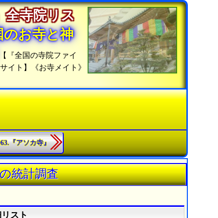
」全寺院リス
国のお寺と神
【『全国の寺院ファイ
信サイト】《お寺メイト》
1063.『アソカ寺』
》の統計調査
細リスト