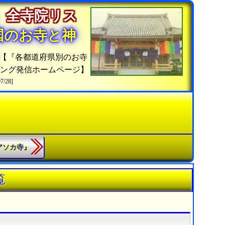
」全寺院リス
国のお寺と神
【『各都道府県別のお寺
キング発信ホームページ】
07/28]
『アソカ寺』
覧