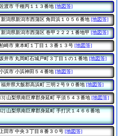
佐渡市
千種丙１１３番地
[地図等]
新潟県新潟市西蒲区
角田浜１０５６番地
[地図等]
新潟県新潟市西蒲区
巻甲２２２１番地甲
[地図等]
柏崎市
東本町１丁目１３番１３号
[地図等]
坂井市
丸岡町石城戸町３丁目１の１番地
[地図等]
小浜市
小浜神田５４番地
[地図等]
福井県大飯郡高浜町
三明２号９０番地
[地図等]
13]
山梨県南巨摩郡身延町
平須５４３番地
[地図等]
02]
山梨県南巨摩郡身延町
手打沢１４６６番地
上田市
中央３丁目８番３０号
[地図等]