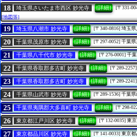
18
[詳細]
埼玉県さいたま市西区 妙光寺
[〒331-00
[地図等]
19
[詳細]
埼玉県八潮市 妙光寺
[〒340-0816]
埼玉県
20
[詳細]
千葉県茂原市 妙光寺
[〒297-0052]
千葉県
21
[詳細]
千葉県八千代市 妙光寺
[〒276-0001]
千葉
22
[詳細]
千葉県香取郡多古町 妙光寺
[〒289-2257]
23
[詳細]
千葉県香取郡多古町 妙光寺
[〒289-2241]
24
[詳細]
千葉県山武市 妙光寺
[〒289-1536]
千葉県
25
[詳細]
千葉県夷隅郡大多喜町 妙光寺
[〒298-02
26
[詳細]
東京都江戸川区 妙光寺
[〒132-0035]
東京
27
[詳細]
東京都品川区 妙光寺
[〒141-0033]
東京都