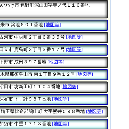
県いわき市
遠野町深山田字寺ノ代１１６番地
潮来市
築地６０１番地
[地図等]
古河市
中央町２丁目６番３５号
[地図等]
日立市
鹿島町３丁目３番１７号
[地図等]
下野市
成田３９７番地
[地図等]
栃木県那須烏山市
南１丁目９番１２号
[地図等]
沼田市
坊新田町１１０４番地
[地図等]
深谷市
下手計９８７番地
[地図等]
埼玉県比企郡鳩山町
大字熊井５９８番地
[地図等]
加須市
牛重１７１３番地
[地図等]