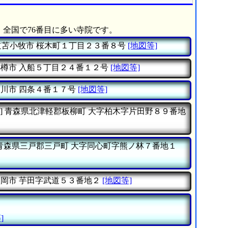
、全国で76番目に多い寺院です。
道苫小牧市
桜木町１丁目２３番８号
[地図等]
小樽市
入船５丁目２４番１２号
[地図等]
深川市
四条４番１７号
[地図等]
]
青森県北津軽郡板柳町
大字柏木字片田野８９番地
青森県三戸郡三戸町
大字同心町字熊ノ林７番地１
盛岡市
芋田字武道５３番地２
[地図等]
]