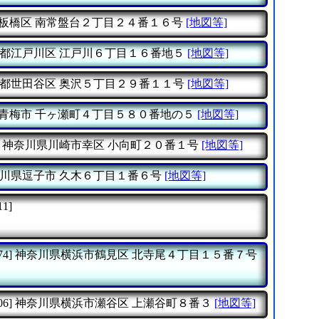
板橋区
南常盤台２丁目２４番１６号
[地図等]
都江戸川区
江戸川６丁目１６番地５
[地図等]
都世田谷区
奥沢５丁目２９番１１号
[地図等]
青梅市
千ヶ瀬町４丁目５８０番地の５
[地図等]
神奈川県川崎市幸区
小向町２０番１号
[地図等]
川県逗子市
久木６丁目１番６号
[地図等]
11]
74]
神奈川県横浜市鶴見区
北寺尾４丁目１５番７号
06]
神奈川県横浜市瀬谷区
上瀬谷町８番３
[地図等]