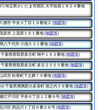
47]
埼玉県さいたま市西区
大字指扇１８２４番地
八潮市
中央３丁目１９番地２
[地図等]
茂原市
上茂原１６１番地
[地図等]
県八千代市
小池５３１番地
[地図等]
千葉県香取郡多古町
南中１６３番地
[地図等]
千葉県香取郡多古町
多古２５５０番地
[地図等]
山武市
松尾町下之郷７９番地
[地図等]
24]
千葉県夷隅郡大多喜町
堀之内３９番地
[地図等]
都江戸川区
平井６丁目１２番９号
[地図等]
品川区
西品川１丁目６番２６号
[地図等]