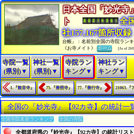
日本全国「妙光寺
ト
全
社157,167箇所収録
台帳』：名前別全国の寺院ラン
《お寺メイト》
ホーム
[As of 26/
寺院一覧
神社一覧
寺院ラン
神社ラン
(県別)▼
(県別)▼
キング▼
キング▼
1.『観音寺』
75.『善照寺』
77.『善行寺』
21063.
全国の『妙光寺』【92カ寺】の統計一
全国寺院名前ランキング
全国の寺院
全都道府県の『妙光寺』【92カ寺】の統計リスト