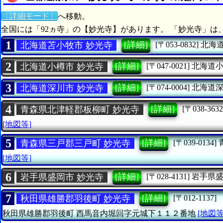
〔詳細モード〕
へ移動。
全国には「92ヵ寺」の【妙光寺】があります。 「妙光寺」は
1
[詳細]
北海道苫小牧市 妙光寺
[〒053-0832]
北海
2
[詳細]
北海道小樽市 妙光寺
[〒047-0021]
北海道
3
[詳細]
北海道深川市 妙光寺
[〒074-0004]
北海道
4
[詳細]
青森県北津軽郡板柳町 妙光寺
[〒038-3632
[地図等]
5
[詳細]
青森県三戸郡三戸町 妙光寺
[〒039-0134]
[地図等]
6
[詳細]
岩手県盛岡市 妙光寺
[〒028-4131]
岩手県
7
[詳細]
秋田県雄勝郡羽後町 妙光寺
[〒012-1137]
秋田県雄勝郡羽後町
西馬音内堀回字元城下１１２番地
[地図等