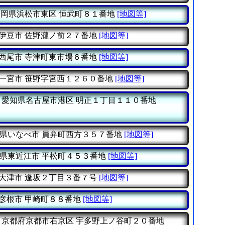
静岡県浜松市東区
恒武町８１番地
[地図等]
伊豆市
佐野瀧ノ前２７番地
[地図等]
西尾市
寺津町東市場６番地
[地図等]
一宮市
笹野字宮西１２６０番地
[地図等]
愛知県名古屋市港区
明正１丁目１１０番地
県いなべ市
員弁町西方３５７番地
[地図等]
県東近江市
平松町４５３番地
[地図等]
大津市
逢坂２丁目３番７号
[地図等]
彦根市
甲崎町８８番地
[地図等]
京都府京都市右京区
宇多野上ノ谷町２０番地