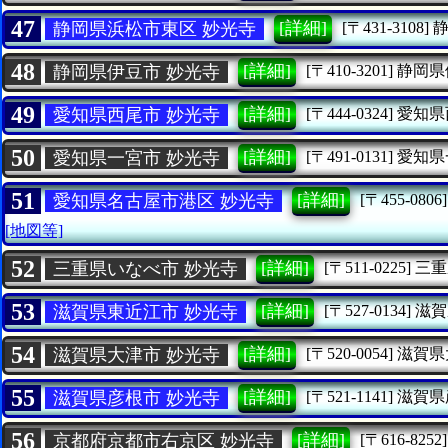
47
[詳細]
静岡県浜松市東区 妙光寺
[〒431-3108]
48
[詳細]
静岡県伊豆市 妙光寺
[〒410-3201]
静岡県
49
[詳細]
愛知県西尾市 妙光寺
[〒444-0324]
愛知県
50
[詳細]
愛知県一宮市 妙光寺
[〒491-0131]
愛知県
51
[詳細]
愛知県名古屋市港区 妙光寺
[〒455-0806]
[地図等]
52
[詳細]
三重県いなべ市 妙光寺
[〒511-0225]
三重
53
[詳細]
滋賀県東近江市 妙光寺
[〒527-0134]
滋賀
54
[詳細]
滋賀県大津市 妙光寺
[〒520-0054]
滋賀県
55
[詳細]
滋賀県彦根市 妙光寺
[〒521-1141]
滋賀県
56
[詳細]
京都府京都市右京区 妙光寺
[〒616-8252]