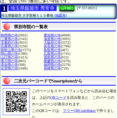
は、全国で6973番目に多い寺院です。
1
[詳細]
埼玉県飯能市 秀常寺
[〒357-0021]
埼玉県飯能市
大字双柳５１５番地
[地図等]
県別寺院の一覧表
静岡県の寺
(2602)
愛知県の寺
(4668)
三重県の寺
(2342)
滋賀県の寺
(3095)
京都府の寺
(3031)
大阪府の寺
(3372)
兵庫県の寺
(3259)
奈良県の寺
(1799)
和歌山県の寺
(1573)
鳥取県の寺
(467)
岡山県の寺
(1380)
広島県の寺
(1741)
山口県の寺
(1413)
徳島県の寺
(633)
香川県の寺
(883)
愛媛県の寺
(1070)
高知県の寺
(368)
福岡県の寺
(2279)
佐賀県の寺
(1049)
長崎県の寺
(729)
二次元バーコードでSmartphoneから
このページをスマートフォンなどから読み込む場合
は、上記の
QRコード
を読み取ると、このページの
ホームページが表示されます。
このQRコードは、
フリーQRCodeMaker
で作りまし
た。