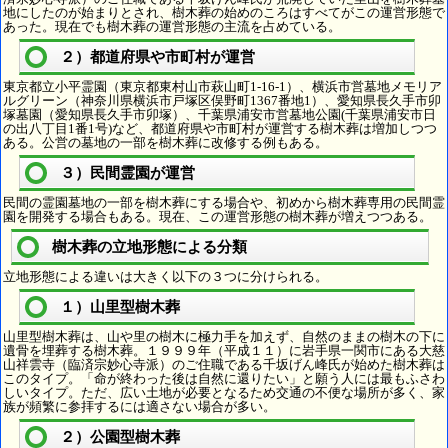
地にしたのが始まりとされ、樹木葬の始めのころはすべてがこの運営形態で
あった。現在でも樹木葬の運営形態の主流を占めている。
２）都道府県や市町村が運営
東京都立小平霊園（東京都東村山市萩山町1-16-1）、横浜市営墓地メモリア
ルグリーン（神奈川県横浜市戸塚区俣野町1367番地1）、愛知県長久手市卯
塚墓園（愛知県長久手市卯塚）、千葉県浦安市営墓地公園(千葉県浦安市日
の出八丁目1番1号)など、都道府県や市町村が運営する樹木葬は増加しつつ
ある。公営の墓地の一部を樹木葬に改修する例もある。
３）民間霊園が運営
民間の霊園墓地の一部を樹木葬にする場合や、初めから樹木葬専用の民間霊
園を開発する場合もある。現在、この運営形態の樹木葬が増えつつある。
樹木葬の立地形態による分類
立地形態による違いは大きく以下の３つに分けられる。
１）山里型樹木葬
山里型樹木葬は、山や里の樹木に極力手を加えず、自然のままの樹木の下に
遺骨を埋葬する樹木葬。１９９９年（平成１１）に岩手県一関市にある大慈
山祥雲寺（臨済宗妙心寺派）のご住職である千坂げん峰氏が始めた樹木葬は
このタイプ。「命が終わった後は自然に還りたい」と願う人には最もふさわ
しいタイプ。ただ、広い土地が必要となるため交通の不便な場所が多く、家
族が頻繁に参拝するには適さない場合が多い。
２）公園型樹木葬