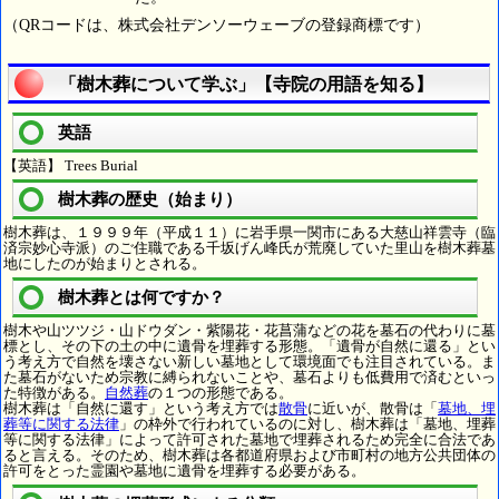
（QRコードは、株式会社デンソーウェーブの登録商標です）
「樹木葬について学ぶ」【寺院の用語を知る】
英語
【英語】 Trees Burial
樹木葬の歴史（始まり）
樹木葬は、１９９９年（平成１１）に岩手県一関市にある大慈山祥雲寺（臨
済宗妙心寺派）のご住職である千坂げん峰氏が荒廃していた里山を樹木葬墓
地にしたのが始まりとされる。
樹木葬とは何ですか？
樹木や山ツツジ・山ドウダン・紫陽花・花菖蒲などの花を墓石の代わりに墓
標とし、その下の土の中に遺骨を埋葬する形態。「遺骨が自然に還る」とい
う考え方で自然を壊さない新しい墓地として環境面でも注目されている。ま
た墓石がないため宗教に縛られないことや、墓石よりも低費用で済むといっ
た特徴がある。
自然葬
の１つの形態である。
樹木葬は「自然に還す」という考え方では
散骨
に近いが、散骨は「
墓地、埋
葬等に関する法律
」の枠外で行われているのに対し、樹木葬は「墓地、埋葬
等に関する法律」によって許可された墓地で埋葬されるため完全に合法であ
ると言える。そのため、樹木葬は各都道府県および市町村の地方公共団体の
許可をとった霊園や墓地に遺骨を埋葬する必要がある。