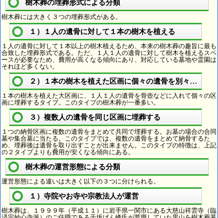
樹木葬の埋葬形式による分類
樹木葬には大きく３つの埋葬形式がある。
１）１人の遺骨に対して１本の樹木を植える
１人の遺骨に対して１本以上の樹木植えるため、本来の樹木葬の趣旨に最も
合致した埋葬形式である。ただ、１人１人の遺骨に対して樹木を植えるスペ
ースが必要なため、費用が高くなる傾向にあり、対応している墓地や霊園は
それほど多くない。
２）１本の樹木を植えた区画に個々の遺骨を別々に埋葬
１本の樹木を植えた大区画に、１人１人の遺骨を骨壺などに入れて個々の区
画に埋葬するタイプ。このタイプの樹木葬が一番多い。
３）複数人の遺骨を同じ区画に埋葬する
１つの納骨区画に複数の遺骨をまとめて共同で埋葬する。お墓の場合の合同
墓や集合墓に当たる。このタイプでは、複数の遺骨をまとめて納骨するた
め、埋葬後は遺骨を取り出すことが出来ません。このタイプの特徴は、上記
の２タイプよりも費用が安くなる傾向にある。
樹木葬の運営形態による分類
運営形態による違いは大きく以下の３つに分けられる。
１）寺院やお寺や宗教法人が運営
樹木葬は、１９９９年（平成１１）に岩手県一関市にある大慈山祥雲寺（臨
済宗妙心寺派）のご住職である千坂げん峰氏が荒廃していた里山を樹木葬墓