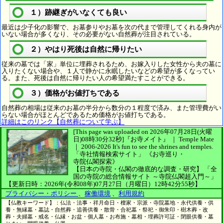
１）跡継ぎがいなくても良い
最近は少子化の影響で、お墓参りやお墓を次の代まで管理してくれる身内が
いない場合が多くなり、その必要がない自然葬が注目されている。
２）やはり死後は自然に帰りたい
従来の墓では「家」単位に埋葬されるため、お嫁入りした女性から夫の墓に
入りたくない場合や、１人で静かに永眠したいなどの希望が多くなってい
る。また、死後は自然に帰りたい人の希望満たすことができる。
３）価格がお値打ちである
自然葬の相場は従来のお墓の半分から数分の１程度で済み、また管理費がい
らない場合がほとんどであるため価格がお値打ちである。
詳細はこのリンク【自然葬について学ぶ】
[This page was uploaded on 2026年07月28日(火曜
日)08時30分32秒]
『お寺メイト』 ｜ Temple Mate
｜
2006-2026
It's fun to see
the shrines and temples.
「寺社情報検索サイト」
《お寺巡り・
寺院仏閣探索》
【日本の寺院・仏閣の徹底的な調査・研究】
「全
国の寺院の総合情報サイト ～寺院仏閣超入門～」
【更新日時：2026年(令和08年)07月27日（月曜日）12時42分55秒】
プライバシー・ポリシー
、
稼働環境
、
利用規約
【仏教キーワード】：仏法・法事・祥月命日・檀家・宗派・寺院墓地・永代供養・供
養・無縁墓・墓誌・自然葬・追善供養・散骨・合祀墓・祭祀・御朱印・樹木葬・改
葬・夫婦墓・戒名・仏縁・お盆・個人墓・お布施・墓相・埋葬許可証・閉眼供養・墓