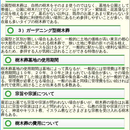
公園型樹木葬は、自然の樹木をそのまま使うのではなく、墓地を公園として
整備し、公園に樹木だけでなく山ツツジ・山ドウダン・紫陽花・花菖蒲など
の花を植えるタイプ。墓石がない以外は、既存のお墓とあまり変わらないタ
イプで、一般的に利便性の良い場所にあるため参拝しやすいことが多い。現
在最も多いタイプの樹木葬である。
３）ガーデニング型樹木葬
公園型と区別が難しい場合もあるが、一般的に土地の価格が高い東京の都心
や大都市の中心部に見られる樹木葬で、狭い土地に季節の折々の花を植え、
その近くに埋葬スペースを設けるタイプ。一般的に駅から近い便利な場所に
あるため、参拝する人が気軽に訪れることができる特徴がある。
樹木葬墓地の使用期間
樹木葬墓地の使用期間は墓地によって異なるが、一般的には管理費は不要で
使用期間は１０年、２０年、３０年と決まられている場合が多い。その場合
は、期間が終了した後は遺骨が合同墓や集合墓へ移されることが一般的であ
る。管理費が必要となる場合は、一般のお墓と同様に管理費を払い続ければ
永代で使用し続けることが出来る所も多数ある。
宗旨や宗派について
最近はお墓でも宗旨や宗派が問われない場合が多いが、樹木葬の場合はお墓
以上に宗旨や宗派はほとんど問われない。さらに、仏教の宗旨や宗派だけで
なく、神道やキリスト教、イスラム教などさまざまな宗教を受け入れる樹木
葬もある。
樹木葬の費用について