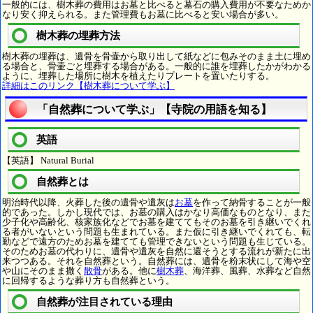
一般的には、樹木葬の費用はお墓と比べると墓石の購入費用が不要なためか
なり安く抑えられる。また管理費もお墓に比べると安い場合が多い。
樹木葬の埋葬方法
樹木葬の埋葬は、遺骨を骨壷から取り出して紙などに包みそのまま土に埋め
る場合と、骨壷ごと埋葬する場合がある。一般的に誰を埋葬したかがわかる
ように、埋葬した場所に樹木を植えたりプレートを置いたりする。
詳細はこのリンク【樹木葬について学ぶ】
「自然葬について学ぶ」【寺院の用語を知る】
英語
【英語】 Natural Burial
自然葬とは
明治時代以降、火葬した後の遺骨や遺灰は
お墓
を作って納骨することが一般
的であった。しかし現代では、お墓の購入はかなり高価なものとなり、また
少子化や高齢化、核家族化などでお墓を建ててもそのお墓を引き継いでくれ
る者がいないという問題も生まれている。また仮に引き継いでくれても、転
勤などで遠方のためお墓を建てても管理できないという問題も生じている。
そのためお墓の代わりに、遺骨や遺灰を自然に還そうとする流れが新たに出
来つつある。それを自然葬という。自然葬には、遺骨を粉末状にして海や空
や山にそのまま撒く
散骨
がある。他に
樹木葬
、海洋葬、風葬、水葬など自然
に回帰するような葬り方も自然葬という。
自然葬が注目されている理由