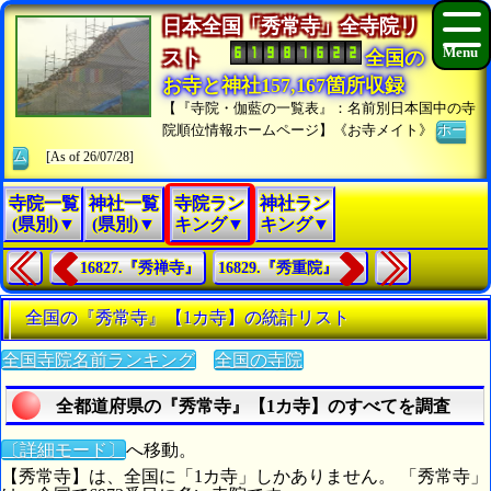
日本全国「秀常寺」全寺院リ
スト
全国の
お寺と神社157,167箇所収録
【『寺院・伽藍の一覧表』：名前別日本国中の寺
院順位情報ホームページ】《お寺メイト》
ホー
ム
[As of 26/07/28]
寺院一覧
神社一覧
寺院ラン
神社ラン
(県別)▼
(県別)▼
キング▼
キング▼
16827.『秀禅寺』
16829.『秀重院』
全国の『秀常寺』【1カ寺】の統計リスト
全国寺院名前ランキング
全国の寺院
全都道府県の『秀常寺』【1カ寺】のすべてを調査
〔詳細モード〕
へ移動。
【秀常寺】は、全国に「1カ寺」しかありません。 「秀常寺」