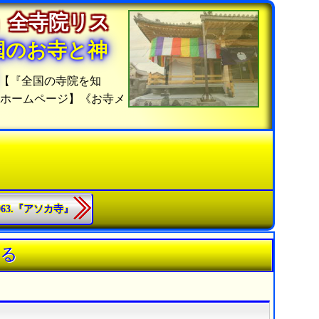
」全寺院リス
国のお寺と神
【『全国の寺院を知
覧ホームページ】《お寺メ
1063.『アソカ寺』
知る