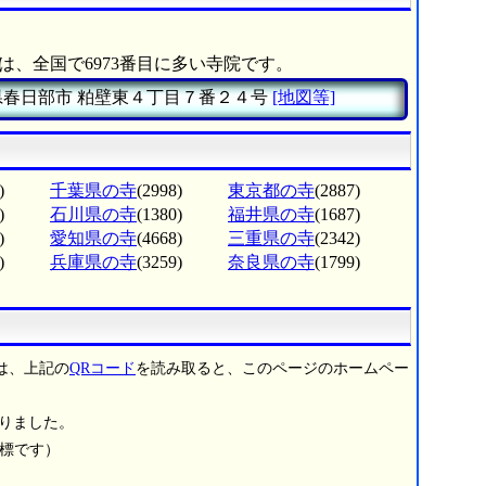
は、全国で6973番目に多い寺院です。
県春日部市
粕壁東４丁目７番２４号
[地図等]
)
千葉県の寺
(2998)
東京都の寺
(2887)
)
石川県の寺
(1380)
福井県の寺
(1687)
)
愛知県の寺
(4668)
三重県の寺
(2342)
)
兵庫県の寺
(3259)
奈良県の寺
(1799)
は、上記の
QRコード
を読み取ると、このページのホームペー
りました。
商標です）