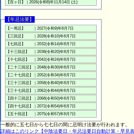
【年忌法要】
一般的に五七日から七七日の間に忌明け法要が行われます。
詳細はこのリンク【中陰法要日・年忌法要日自動計算・早見