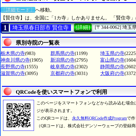
〔詳細モード〕
へ移動。
【賢住寺】は、全国に「1カ寺」しかありません。 「賢住寺」
1
[詳細]
埼玉県春日部市 賢住寺
[〒344-0062]
埼玉
県別寺院の一覧表
栃木県の寺
(983)
群馬県の寺
(1199)
埼玉県の寺
(2225
神奈川県の寺
(1905)
新潟県の寺
(2795)
富山県の寺
(1604
長野県の寺
(1555)
岐阜県の寺
(2302)
静岡県の寺
(2602
滋賀県の寺
(3095)
京都府の寺
(3031)
大阪府の寺
(3372
QRCodeを使いスマートフォンで利用
このページをスマートフォンなどから読み込む場合
ジが表示されます。
このQRコードは、
永久無料QRCode作成Program
で作
（QRコードは、株式会社デンソーウェーブの登録