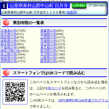
1
[詳細]
山形県東村山郡中山町 日月寺
[〒990-0405]
山形県東村山郡中山町
大字金沢１１０５番地
[地図等]
県別寺院の一覧表
北海道の寺
(2340)
青森県の寺
(462)
岩手県の寺
(635)
宮城県の寺
(940)
秋田県の寺
(679)
山形県の寺
(1473)
福島県の寺
(1530)
茨城県の寺
(1275)
栃木県の寺
(983)
埼玉県の寺
(2225)
千葉県の寺
(2998)
東京都の寺
(2887)
神奈川県の寺
(1905)
新潟県の寺
(2795)
富山県の寺
(1604)
石川県の寺
(1380)
福井県の寺
(1687)
山梨県の寺
(1490)
長野県の寺
(1555)
岐阜県の寺
(2302)
スマートフォンではQRコードで読み込む
このページをスマートフォンなどから読み込む場合
は、上記の
QRコード
を読み取ると、このページの
ホームページが表示されます。
このQRコードは、
100%無料QRCode作成プログラム
で作りました。