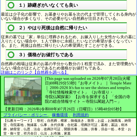
１）跡継ぎがいなくても良い
最近は少子化の影響で、お墓参りやお墓を次の代まで管理してくれる身内が
いない場合が多くなり、その必要がない自然葬が注目されている。
２）やはり死後は自然に帰りたい
従来の墓では「家」単位に埋葬されるため、お嫁入りした女性から夫の墓に
入りたくない場合や、１人で静かに永眠したいなどの希望が多くなってい
る。また、死後は自然に帰りたい人の希望満たすことができる。
３）価格がお値打ちである
自然葬の相場は従来のお墓の半分から数分の１程度で済み、また管理費がい
らない場合がほとんどであるため価格がお値打ちである。
詳細はこのリンク【自然葬を調べる】
[This page was uploaded on 2026年07月28日(火曜
日)08時29分53秒]
『お寺メイト』 ｜ Temple Mate
｜
2006-2026
It's fun to see
the shrines and temples.
「寺社情報検索サイト」
《お寺巡り・
寺院仏閣探索》
【お寺を探求する】
「全国の寺
院の総合情報サイト ～寺院仏閣超入門～」
【更新日時：2026年(令和08年)07月26日（日曜日）15時48分05秒】
プライバシー・ポリシー
、
稼働環境
、
利用規約
【仏教キーワード】：祭祀，自然葬，檀家，御魂抜き，散骨，お盆，お施餓鬼，納骨
堂，寺院墓地，無縁墓，仏事，永代供養，合祀墓，埋葬許可証，墓相，墓誌，樹木
葬，納骨室，仏恩，法会，改葬許可証，開眼供養，法施，供養，倶会一処，本堂・お
堂・御々堂，祥月命日，仏法，お布施，家墓