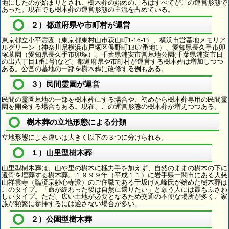
地にしたのが始まりとされ、樹木葬の始めのころはすべてがこの運営形態で
あった。現在でも樹木葬の運営形態の主流を占めている。
２）都道府県や市町村が運営
東京都立小平霊園（東京都東村山市萩山町1-16-1）、横浜市営墓地メモリア
ルグリーン（神奈川県横浜市戸塚区俣野町1367番地1）、愛知県長久手市卯
塚墓園（愛知県長久手市卯塚）、千葉県浦安市営墓地公園(千葉県浦安市日
の出八丁目1番1号)など、都道府県や市町村が運営する樹木葬は増加しつつ
ある。公営の墓地の一部を樹木葬に改修する例もある。
３）民間霊園が運営
民間の霊園墓地の一部を樹木葬にする場合や、初めから樹木葬専用の民間霊
園を開発する場合もある。現在、この運営形態の樹木葬が増えつつある。
樹木葬の立地形態による分類
立地形態による違いは大きく以下の３つに分けられる。
１）山里型樹木葬
山里型樹木葬は、山や里の樹木に極力手を加えず、自然のままの樹木の下に
遺骨を埋葬する樹木葬。１９９９年（平成１１）に岩手県一関市にある大慈
山祥雲寺（臨済宗妙心寺派）のご住職である千坂げん峰氏が始めた樹木葬は
このタイプ。「命が終わった後は自然に還りたい」と願う人には最もふさわ
しいタイプ。ただ、広い土地が必要となるため交通の不便な場所が多く、家
族が頻繁に参拝するには適さない場合が多い。
２）公園型樹木葬