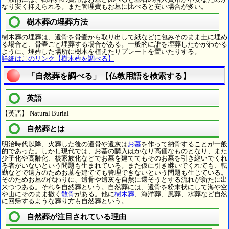
なり安く抑えられる。また管理費もお墓に比べると安い場合が多い。
樹木葬の埋葬方法
樹木葬の埋葬は、遺骨を骨壷から取り出して紙などに包みそのまま土に埋め
る場合と、骨壷ごと埋葬する場合がある。一般的に誰を埋葬したかがわかる
ように、埋葬した場所に樹木を植えたりプレートを置いたりする。
詳細はこのリンク【樹木葬を調べる】
「自然葬を調べる」【仏教用語を検索する】
英語
【英語】 Natural Burial
自然葬とは
明治時代以降、火葬した後の遺骨や遺灰は
お墓
を作って納骨することが一般
的であった。しかし現代では、お墓の購入はかなり高価なものとなり、また
少子化や高齢化、核家族化などでお墓を建ててもそのお墓を引き継いでくれ
る者がいないという問題も生まれている。また仮に引き継いでくれても、転
勤などで遠方のためお墓を建てても管理できないという問題も生じている。
そのためお墓の代わりに、遺骨や遺灰を自然に還そうとする流れが新たに出
来つつある。それを自然葬という。自然葬には、遺骨を粉末状にして海や空
や山にそのまま撒く
散骨
がある。他に
樹木葬
、海洋葬、風葬、水葬など自然
に回帰するような葬り方も自然葬という。
自然葬が注目されている理由