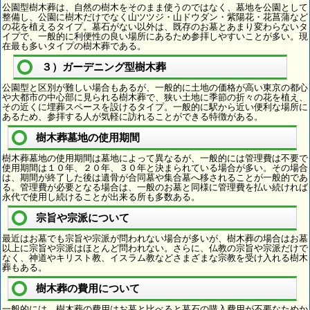
公園型樹木葬は、自然の樹木をそのまま使うのではなく、墓地を公園として
整備し、公園に樹木だけでなく山ツツジ・山ドウダン・紫陽花・花菖蒲など
の花を植えるタイプ。墓石がない以外は、既存のお墓とあまり変わらないタ
イプで、一般的に利便性の良い場所にあるため参拝しやすいことが多い。現
在最も多いタイプの樹木葬である。
３）ガーデニング型樹木葬
公園型と区別が難しい場合もあるが、一般的に土地の価格が高い東京の都心
や大都市の中心部に見られる樹木葬で、狭い土地に季節の折々の花を植え、
その近くに埋葬スペースを設けるタイプ。一般的に駅から近い便利な場所に
あるため、参拝する人が気軽に訪れることができる特徴がある。
樹木葬墓地の使用期間
樹木葬墓地の使用期間は墓地によって異なるが、一般的には管理費は不要で
使用期間は１０年、２０年、３０年と決まられている場合が多い。その場合
は、期間が終了した後は遺骨が合同墓や集合墓へ移されることが一般的であ
る。管理費が必要となる場合は、一般のお墓と同様に管理費を払い続ければ
永代で使用し続けることが出来る所も多数ある。
宗旨や宗派について
最近はお墓でも宗旨や宗派が問われない場合が多いが、樹木葬の場合はお墓
以上に宗旨や宗派はほとんど問われない。さらに、仏教の宗旨や宗派だけで
なく、神道やキリスト教、イスラム教などさまざまな宗教を受け入れる樹木
葬もある。
樹木葬の費用について
一般的には、樹木葬の費用はお墓と比べると墓石の購入費用が不要なためか