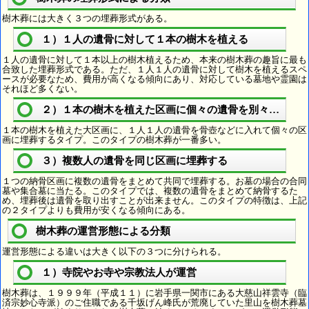
樹木葬には大きく３つの埋葬形式がある。
１）１人の遺骨に対して１本の樹木を植える
１人の遺骨に対して１本以上の樹木植えるため、本来の樹木葬の趣旨に最も
合致した埋葬形式である。ただ、１人１人の遺骨に対して樹木を植えるスペ
ースが必要なため、費用が高くなる傾向にあり、対応している墓地や霊園は
それほど多くない。
２）１本の樹木を植えた区画に個々の遺骨を別々に埋葬
１本の樹木を植えた大区画に、１人１人の遺骨を骨壺などに入れて個々の区
画に埋葬するタイプ。このタイプの樹木葬が一番多い。
３）複数人の遺骨を同じ区画に埋葬する
１つの納骨区画に複数の遺骨をまとめて共同で埋葬する。お墓の場合の合同
墓や集合墓に当たる。このタイプでは、複数の遺骨をまとめて納骨するた
め、埋葬後は遺骨を取り出すことが出来ません。このタイプの特徴は、上記
の２タイプよりも費用が安くなる傾向にある。
樹木葬の運営形態による分類
運営形態による違いは大きく以下の３つに分けられる。
１）寺院やお寺や宗教法人が運営
樹木葬は、１９９９年（平成１１）に岩手県一関市にある大慈山祥雲寺（臨
済宗妙心寺派）のご住職である千坂げん峰氏が荒廃していた里山を樹木葬墓