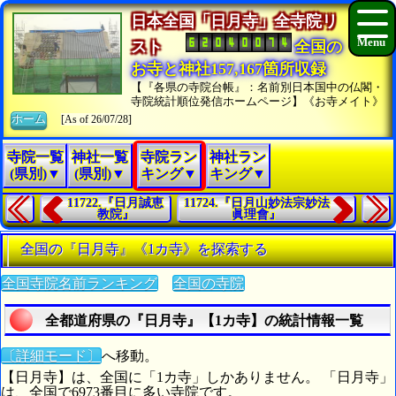
日本全国「日月寺」全寺院リ
スト
全国の
お寺と神社157,167箇所収録
【『各県の寺院台帳』：名前別日本国中の仏閣・
寺院統計順位発信ホームページ】《お寺メイト》
ホーム
[As of 26/07/28]
寺院一覧
神社一覧
寺院ラン
神社ラン
(県別)▼
(県別)▼
キング▼
キング▼
11722.『日月誠恵
11724.『日月山妙法宗妙法
教院』
眞理會』
全国の『日月寺』《1カ寺》を探索する
全国寺院名前ランキング
全国の寺院
全都道府県の『日月寺』【1カ寺】の統計情報一覧
〔詳細モード〕
へ移動。
【日月寺】は、全国に「1カ寺」しかありません。 「日月寺」
は、全国で6973番目に多い寺院です。