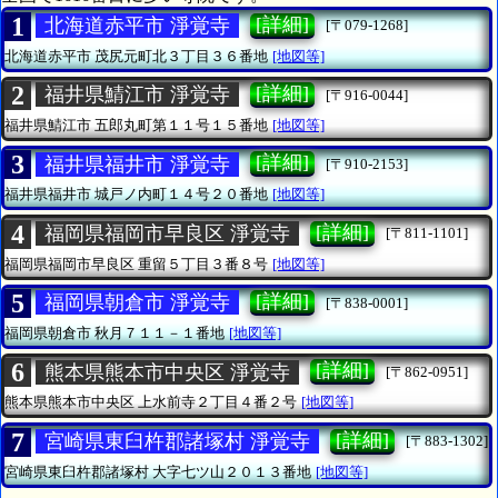
1
[詳細]
北海道赤平市 淨覚寺
[〒079-1268]
北海道赤平市
茂尻元町北３丁目３６番地
[地図等]
2
[詳細]
福井県鯖江市 淨覚寺
[〒916-0044]
福井県鯖江市
五郎丸町第１１号１５番地
[地図等]
3
[詳細]
福井県福井市 淨覚寺
[〒910-2153]
福井県福井市
城戸ノ内町１４号２０番地
[地図等]
4
[詳細]
福岡県福岡市早良区 淨覚寺
[〒811-1101]
福岡県福岡市早良区
重留５丁目３番８号
[地図等]
5
[詳細]
福岡県朝倉市 淨覚寺
[〒838-0001]
福岡県朝倉市
秋月７１１－１番地
[地図等]
6
[詳細]
熊本県熊本市中央区 淨覚寺
[〒862-0951]
熊本県熊本市中央区
上水前寺２丁目４番２号
[地図等]
7
[詳細]
宮崎県東臼杵郡諸塚村 淨覚寺
[〒883-1302]
宮崎県東臼杵郡諸塚村
大字七ツ山２０１３番地
[地図等]