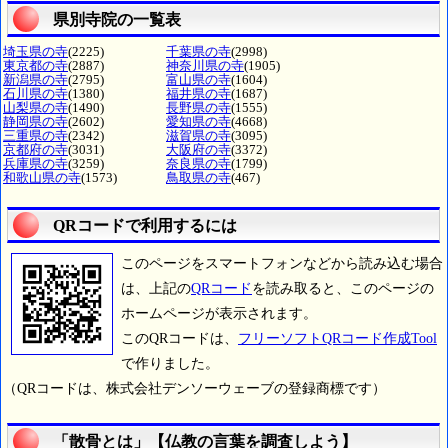
県別寺院の一覧表
埼玉県の寺
(2225)
千葉県の寺
(2998)
東京都の寺
(2887)
神奈川県の寺
(1905)
新潟県の寺
(2795)
富山県の寺
(1604)
石川県の寺
(1380)
福井県の寺
(1687)
山梨県の寺
(1490)
長野県の寺
(1555)
静岡県の寺
(2602)
愛知県の寺
(4668)
三重県の寺
(2342)
滋賀県の寺
(3095)
京都府の寺
(3031)
大阪府の寺
(3372)
兵庫県の寺
(3259)
奈良県の寺
(1799)
和歌山県の寺
(1573)
鳥取県の寺
(467)
QRコードで利用するには
このページをスマートフォンなどから読み込む場合
は、上記の
QRコード
を読み取ると、このページの
ホームページが表示されます。
このQRコードは、
フリーソフトQRコード作成Tool
で作りました。
（QRコードは、株式会社デンソーウェーブの登録商標です）
「散骨とは」【仏教の言葉を調査しよう】