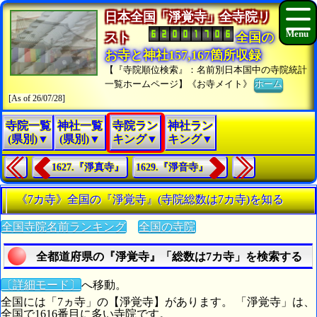
日本全国「淨覚寺」全寺院リ
スト
全国の
お寺と神社157,167箇所収録
【『寺院順位検索』：名前別日本国中の寺院統計
一覧ホームページ】《お寺メイト》
ホーム
[As of 26/07/28]
寺院一覧
神社一覧
寺院ラン
神社ラン
(県別)▼
(県別)▼
キング▼
キング▼
1627.『淨真寺』
1629.『淨音寺』
《7カ寺》全国の『淨覚寺』(寺院総数は7カ寺)を知る
全国寺院名前ランキング
全国の寺院
全都道府県の『淨覚寺』「総数は7カ寺」を検索する
〔詳細モード〕
へ移動。
全国には「7ヵ寺」の【淨覚寺】があります。 「淨覚寺」は、
全国で1616番目に多い寺院です。