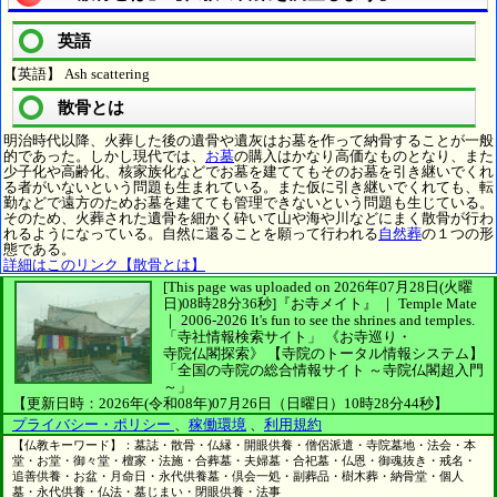
英語
【英語】 Ash scattering
散骨とは
明治時代以降、火葬した後の遺骨や遺灰はお墓を作って納骨することが一般
的であった。しかし現代では、
お墓
の購入はかなり高価なものとなり、また
少子化や高齢化、核家族化などでお墓を建ててもそのお墓を引き継いでくれ
る者がいないという問題も生まれている。また仮に引き継いでくれても、転
勤などで遠方のためお墓を建てても管理できないという問題も生じている。
そのため、火葬された遺骨を細かく砕いて山や海や川などにまく散骨が行わ
れるようになっている。自然に還ることを願って行われる
自然葬
の１つの形
態である。
詳細はこのリンク【散骨とは】
[This page was uploaded on 2026年07月28日(火曜
日)08時28分36秒]
『お寺メイト』 ｜ Temple Mate
｜
2006-2026
It's fun to see
the shrines and temples.
「寺社情報検索サイト」
《お寺巡り・
寺院仏閣探索》
【寺院のトータル情報システム】
「全国の寺院の総合情報サイト ～寺院仏閣超入門
～」
【更新日時：2026年(令和08年)07月26日（日曜日）10時28分44秒】
プライバシー・ポリシー
、
稼働環境
、
利用規約
【仏教キーワード】：墓誌・散骨・仏縁・開眼供養・僧侶派遣・寺院墓地・法会・本
堂・お堂・御々堂・檀家・法施・合葬墓・夫婦墓・合祀墓・仏恩・御魂抜き・戒名・
追善供養・お盆・月命日・永代供養墓・倶会一処・副葬品・樹木葬・納骨堂・個人
墓・永代供養・仏法・墓じまい・閉眼供養・法事