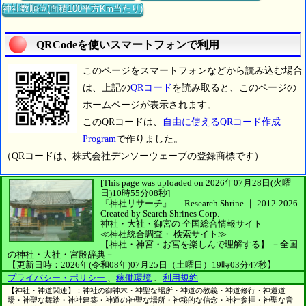
神社数順位(面積100平方Km当たり)
QRCodeを使いスマートフォンで利用
このページをスマートフォンなどから読み込む場合
は、上記の
QRコード
を読み取ると、このページの
ホームページが表示されます。
このQRコードは、
自由に使えるQRコード作成
Program
で作りました。
（QRコードは、株式会社デンソーウェーブの登録商標です）
[This page was uploaded on 2026年07月28日(火曜
日)10時55分08秒]
『神社リサーチ』 ｜ Research Shrine
｜
2012-2026
Created by
Search Shrines Corp.
神社・大社・御宮の
全国総合情報サイト
≪神社統合調査・
検索サイト≫
【神社・神宮・お宮を楽しんで理解する】
－全国
の神社・大社・宮殿辞典－
【更新日時：2026年(令和08年)07月25日（土曜日）19時03分47秒】
プライバシー・ポリシー
、
稼働環境
、
利用規約
【神社・神道関連】：神社の御神木・神聖な場所・神道の教義・神道修行・神道道
場・神聖な舞踏・神社建築・神道の神聖な場所・神秘的な信念・神社参拝・神聖な音