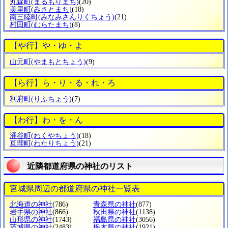
丸森町
(まるもりまち)
(20)
美里町
(みさとまち)
(18)
南三陸町
(みなみさんりくちょう)
(21)
村田町
(むらたまち)
(8)
【や行】や・ゆ・よ
山元町
(やまもとちょう)
(9)
【ら行】ら・り・る・れ・ろ
利府町
(りふちょう)
(7)
【わ行】わ・を・ん
涌谷町
(わくやちょう)
(18)
亘理町
(わたりちょう)
(21)
近隣都道府県の神社のリスト
宮城県周辺の都道府県の神社一覧表
北海道の神社
(786)
青森県の神社
(877)
岩手県の神社
(866)
秋田県の神社
(1138)
山形県の神社
(1743)
福島県の神社
(3056)
茨城県の神社
(2483)
栃木県の神社
(1921)