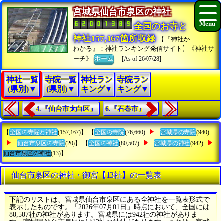
宮城県仙台市泉区の神社
全国のお寺と
神社157,167箇所収録
【『神社が
わかる』：神社ランキング発信サイト】《神社サ
ーチ》
ホーム
[As of 26/07/28]
神社一覧
寺院一覧
神社ラン
寺院ラン
(県別)▼
(県別)▼
キング▼
キング▼
4.『仙台市太白区』
6.『石巻市』
【
全国の寺院と神社
(157,167)】 【
全国の寺院
(76,660)
宮城県の寺院
(940)
仙台市泉区の寺院
(20)】 【
全国の神社
(80,507)
宮城県の神社
(942)
仙台市泉区の神社
(13)】
仙台市泉区の神社・御宮【13社】の一覧表
下記のリストは、宮城県仙台市泉区にある全神社を一覧表形式で
表示したものです。「2026年07月01日」時点において、全国には
80,507社の神社があります。宮城県には942社の神社がありま