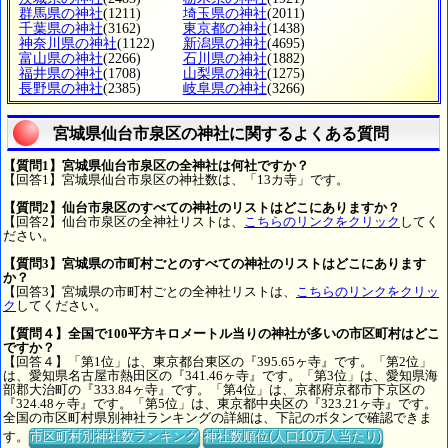
群馬県の神社
(1211)
埼玉県の神社
(2011)
千葉県の神社
(3162)
東京都の神社
(1438)
神奈川県の神社
(1122)
新潟県の神社
(4695)
富山県の神社
(2266)
石川県の神社
(1882)
福井県の神社
(1708)
山梨県の神社
(1275)
長野県の神社
(2385)
岐阜県の神社
(3266)
宮城県仙台市泉区の神社に関するよくある質問
【質問1】宮城県仙台市泉区の全神社は何社ですか？
【回答1】宮城県仙台市泉区の神社数は、「13カ寺」です。
【質問2】仙台市泉区のすべての神社のリストはどこにありますか？
【回答2】仙台市泉区の全神社リストは、
こちらのリンクをクリック
してく
ださい。
【質問3】宮城県の市町村ごとのすべての神社のリストはどこにあります
か？
【回答3】宮城県の市町村ごとの全神社リストは、
こちらのリンクをクリッ
ク
してください。
【質問４】全国で100平方キロメートル当りの神社が多いの市区町村はどこ
ですか？
【回答４】「第1位」は、東京都台東区の『395.65ヶ寺』です。「第2位」
は、愛知県名古屋市熱田区の『341.46ヶ寺』です。「第3位」は、愛知県海
部郡大治町の『333.84ヶ寺』です。「第4位」は、京都府京都市下京区の
『324.48ヶ寺』です。「第5位」は、東京都中央区の『323.21ヶ寺』です。
全国の市区町村県別神社ランキングの詳細は、下記のボタンで確認できま
す。
市区町村別神社数ランキング
神社数順位(人口10万人当たり)