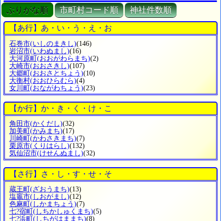
ぶりがな順
市町村コード順
神社件数順
【あ行】あ・い・う・え・お
石巻市
(いしのまきし)
(146)
岩沼市
(いわぬまし)
(16)
大河原町
(おおがわらまち)
(2)
大崎市
(おおさきし)
(107)
大郷町
(おおさとちょう)
(10)
大衡村
(おおひらむら)
(4)
女川町
(おながわちょう)
(23)
【か行】か・き・く・け・こ
角田市
(かくだし)
(32)
加美町
(かみまち)
(17)
川崎町
(かわさきまち)
(7)
栗原市
(くりはらし)
(132)
気仙沼市
(けせんぬまし)
(32)
【さ行】さ・し・す・せ・そ
蔵王町
(ざおうまち)
(13)
塩竈市
(しおがまし)
(12)
色麻町
(しかまちょう)
(7)
七?宿町
(しちかしゅくまち)
(5)
七?浜町
(しちがはままち)
(8)