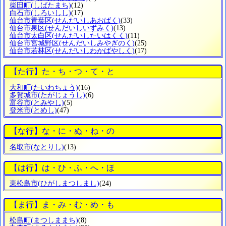
柴田町
(しばたまち)
(12)
白石市
(しろいしし)
(17)
仙台市青葉区
(せんだいしあおばく)
(33)
仙台市泉区
(せんだいしいずみく)
(13)
仙台市太白区
(せんだいしたいはくく)
(11)
仙台市宮城野区
(せんだいしみやぎのく)
(25)
仙台市若林区
(せんだいしわかばやしく)
(17)
【た行】た・ち・つ・て・と
大和町
(たいわちょう)
(16)
多賀城市
(たがじょうし)
(6)
富谷市
(とみやし)
(5)
登米市
(とめし)
(47)
【な行】な・に・ぬ・ね・の
名取市
(なとりし)
(13)
【は行】は・ひ・ふ・へ・ほ
東松島市
(ひがしまつしまし)
(24)
【ま行】ま・み・む・め・も
松島町
(まつしままち)
(8)