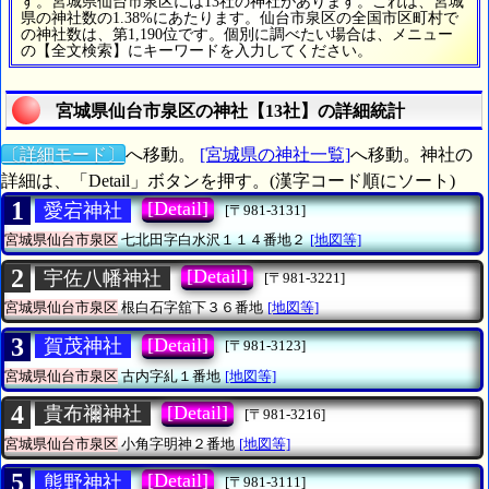
す。宮城県仙台市泉区には13社の神社があります。これは、宮城
県の神社数の1.38%にあたります。仙台市泉区の全国市区町村で
の神社数は、第1,190位です。個別に調べたい場合は、メニュー
の【全文検索】にキーワードを入力してください。
宮城県仙台市泉区の神社【13社】の詳細統計
〔詳細モード〕
へ移動。
[宮城県の神社一覧]
へ移動。神社の
詳細は、「Detail」ボタンを押す。(漢字コード順にソート)
1
[Detail]
愛宕神社
[〒981-3131]
宮城県仙台市泉区
七北田字白水沢１１４番地２
[地図等]
2
[Detail]
宇佐八幡神社
[〒981-3221]
宮城県仙台市泉区
根白石字舘下３６番地
[地図等]
3
[Detail]
賀茂神社
[〒981-3123]
宮城県仙台市泉区
古内字糺１番地
[地図等]
4
[Detail]
貴布禰神社
[〒981-3216]
宮城県仙台市泉区
小角字明神２番地
[地図等]
5
[Detail]
熊野神社
[〒981-3111]