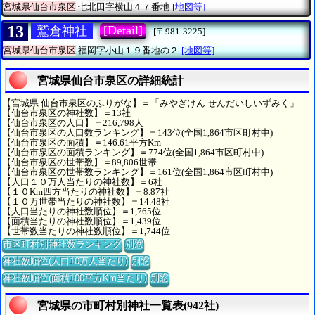
宮城県仙台市泉区
七北田字横山４７番地
[地図等]
13
[Detail]
鷲倉神社
[〒981-3225]
宮城県仙台市泉区
福岡字小山１９番地の２
[地図等]
宮城県仙台市泉区の詳細統計
【宮城県 仙台市泉区のふりがな】＝「みやぎけん せんだいしいずみく」
【仙台市泉区の神社数】＝13社
【仙台市泉区の人口】＝216,798人
【仙台市泉区の人口数ランキング】＝143位(全国1,864市区町村中)
【仙台市泉区の面積】＝146.61平方Km
【仙台市泉区の面積ランキング】＝774位(全国1,864市区町村中)
【仙台市泉区の世帯数】＝89,806世帯
【仙台市泉区の世帯数ランキング】＝161位(全国1,864市区町村中)
【人口１０万人当たりの神社数】＝6社
【１０Km四方当たりの神社数】＝8.87社
【１０万世帯当たりの神社数】＝14.48社
【人口当たりの神社数順位】＝1,765位
【面積当たりの神社数順位】＝1,439位
【世帯数当たりの神社数順位】＝1,744位
市区町村別神社数ランキング
別窓
神社数順位(人口10万人当たり)
別窓
神社数順位(面積100平方Km当たり)
別窓
宮城県の市町村別神社一覧表(942社)