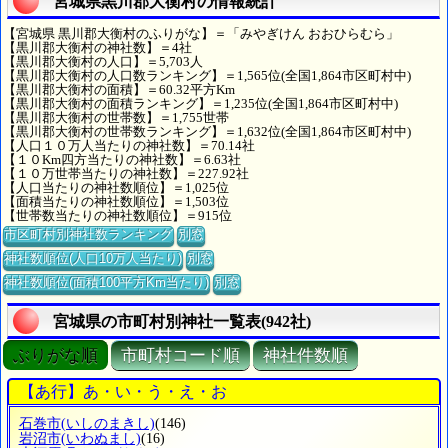
宮城県黒川郡大衡村の情報統計
【宮城県 黒川郡大衡村のふりがな】＝「みやぎけん おおひらむら」
【黒川郡大衡村の神社数】＝4社
【黒川郡大衡村の人口】＝5,703人
【黒川郡大衡村の人口数ランキング】＝1,565位(全国1,864市区町村中)
【黒川郡大衡村の面積】＝60.32平方Km
【黒川郡大衡村の面積ランキング】＝1,235位(全国1,864市区町村中)
【黒川郡大衡村の世帯数】＝1,755世帯
【黒川郡大衡村の世帯数ランキング】＝1,632位(全国1,864市区町村中)
【人口１０万人当たりの神社数】＝70.14社
【１０Km四方当たりの神社数】＝6.63社
【１０万世帯当たりの神社数】＝227.92社
【人口当たりの神社数順位】＝1,025位
【面積当たりの神社数順位】＝1,503位
【世帯数当たりの神社数順位】＝915位
市区町村別神社数ランキング
別窓
神社数順位(人口10万人当たり)
別窓
神社数順位(面積100平方Km当たり)
別窓
宮城県の市町村別神社一覧表(942社)
ぶりがな順
市町村コード順
神社件数順
【あ行】あ・い・う・え・お
石巻市
(いしのまきし)
(146)
岩沼市
(いわぬまし)
(16)