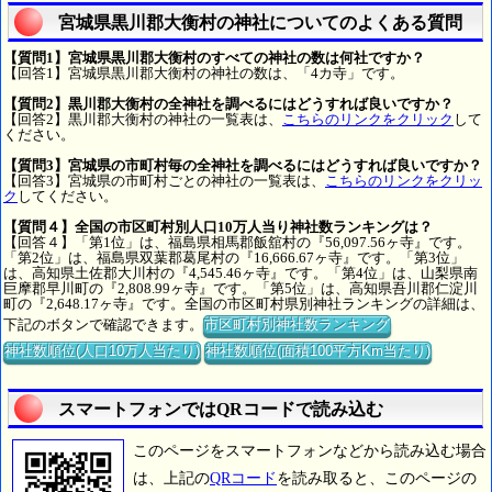
宮城県黒川郡大衡村の神社についてのよくある質問
【質問1】宮城県黒川郡大衡村のすべての神社の数は何社ですか？
【回答1】宮城県黒川郡大衡村の神社の数は、「4カ寺」です。
【質問2】黒川郡大衡村の全神社を調べるにはどうすれば良いですか？
【回答2】黒川郡大衡村の神社の一覧表は、
こちらのリンクをクリック
して
ください。
【質問3】宮城県の市町村毎の全神社を調べるにはどうすれば良いですか？
【回答3】宮城県の市町村ごとの神社の一覧表は、
こちらのリンクをクリッ
ク
してください。
【質問４】全国の市区町村別人口10万人当り神社数ランキングは？
【回答４】「第1位」は、福島県相馬郡飯舘村の『56,097.56ヶ寺』です。
「第2位」は、福島県双葉郡葛尾村の『16,666.67ヶ寺』です。「第3位」
は、高知県土佐郡大川村の『4,545.46ヶ寺』です。「第4位」は、山梨県南
巨摩郡早川町の『2,808.99ヶ寺』です。「第5位」は、高知県吾川郡仁淀川
町の『2,648.17ヶ寺』です。全国の市区町村県別神社ランキングの詳細は、
下記のボタンで確認できます。
市区町村別神社数ランキング
神社数順位(人口10万人当たり)
神社数順位(面積100平方Km当たり)
スマートフォンではQRコードで読み込む
このページをスマートフォンなどから読み込む場合
は、上記の
QRコード
を読み取ると、このページの