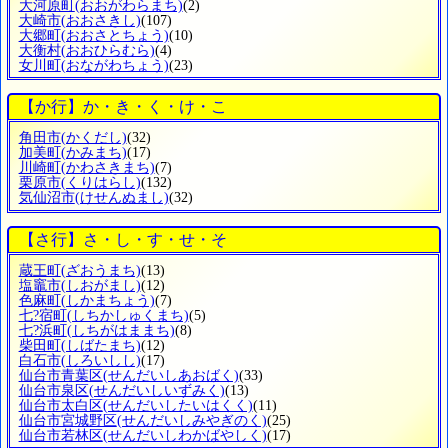
大河原町
(おおがわらまち)
(2)
大崎市
(おおさきし)
(107)
大郷町
(おおさとちょう)
(10)
大衡村
(おおひらむら)
(4)
女川町
(おながわちょう)
(23)
【か行】か・き・く・け・こ
角田市
(かくだし)
(32)
加美町
(かみまち)
(17)
川崎町
(かわさきまち)
(7)
栗原市
(くりはらし)
(132)
気仙沼市
(けせんぬまし)
(32)
【さ行】さ・し・す・せ・そ
蔵王町
(ざおうまち)
(13)
塩竈市
(しおがまし)
(12)
色麻町
(しかまちょう)
(7)
七?宿町
(しちかしゅくまち)
(5)
七?浜町
(しちがはままち)
(8)
柴田町
(しばたまち)
(12)
白石市
(しろいしし)
(17)
仙台市青葉区
(せんだいしあおばく)
(33)
仙台市泉区
(せんだいしいずみく)
(13)
仙台市太白区
(せんだいしたいはくく)
(11)
仙台市宮城野区
(せんだいしみやぎのく)
(25)
仙台市若林区
(せんだいしわかばやしく)
(17)