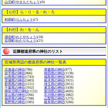
山元町
(やまもとちょう)
(9)
【ら行】ら・り・る・れ・ろ
利府町
(りふちょう)
(7)
【わ行】わ・を・ん
涌谷町
(わくやちょう)
(18)
亘理町
(わたりちょう)
(21)
近隣都道府県の神社のリスト
宮城県周辺の都道府県の神社一覧表
北海道の神社
(786)
青森県の神社
(877)
岩手県の神社
(866)
秋田県の神社
(1138)
山形県の神社
(1743)
福島県の神社
(3056)
茨城県の神社
(2483)
栃木県の神社
(1921)
群馬県の神社
(1211)
埼玉県の神社
(2011)
千葉県の神社
(3162)
東京都の神社
(1438)
神奈川県の神社
(1122)
新潟県の神社
(4695)
富山県の神社
(2266)
石川県の神社
(1882)
福井県の神社
(1708)
山梨県の神社
(1275)
長野県の神社
(2385)
岐阜県の神社
(3266)