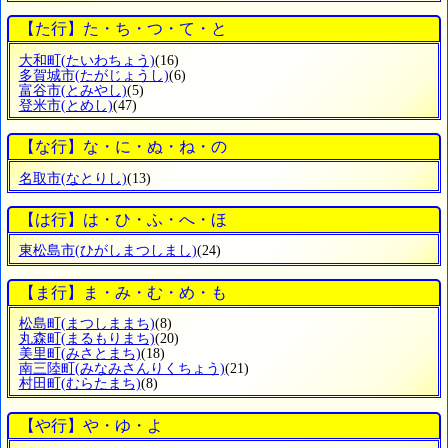
【た行】た・ち・つ・て・と
大和町
(たいわちょう)
(16)
多賀城市
(たがじょうし)
(6)
富谷市
(とみやし)
(5)
登米市
(とめし)
(47)
【な行】な・に・ぬ・ね・の
名取市
(なとりし)
(13)
【は行】は・ひ・ふ・へ・ほ
東松島市
(ひがしまつしまし)
(24)
【ま行】ま・み・む・め・も
松島町
(まつしままち)
(8)
丸森町
(まるもりまち)
(20)
美里町
(みさとまち)
(18)
南三陸町
(みなみさんりくちょう)
(21)
村田町
(むらたまち)
(8)
【や行】や・ゆ・よ