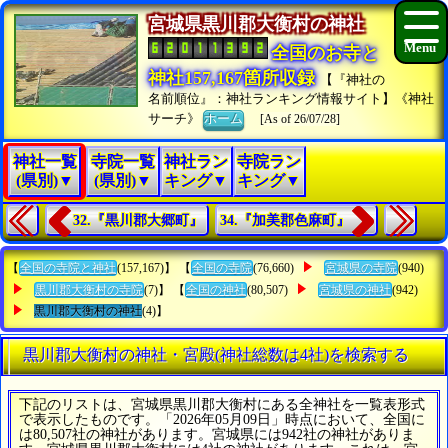
宮城県黒川郡大衡村の神社
全国のお寺と
神社157,167箇所収録
【『神社の
名前順位』：神社ランキング情報サイト】《神社
サーチ》
ホーム
[As of 26/07/28]
神社一覧
寺院一覧
神社ラン
寺院ラン
(県別)▼
(県別)▼
キング▼
キング▼
32.『黒川郡大郷町』
34.『加美郡色麻町』
【
全国の寺院と神社
(157,167)】 【
全国の寺院
(76,660)
宮城県の寺院
(940)
黒川郡大衡村の寺院
(7)】 【
全国の神社
(80,507)
宮城県の神社
(942)
黒川郡大衡村の神社
(4)】
黒川郡大衡村の神社・宮殿(神社総数は4社)を検索する
下記のリストは、宮城県黒川郡大衡村にある全神社を一覧表形式
で表示したものです。「2026年05月09日」時点において、全国に
は80,507社の神社があります。宮城県には942社の神社がありま