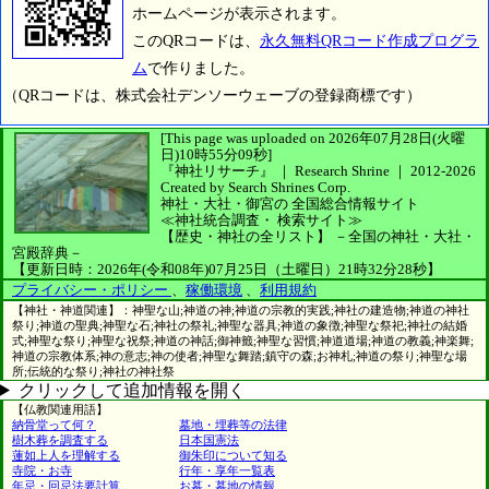
ホームページが表示されます。
このQRコードは、
永久無料QRコード作成プログラ
ム
で作りました。
（QRコードは、株式会社デンソーウェーブの登録商標です）
[This page was uploaded on 2026年07月28日(火曜
日)10時55分09秒]
『神社リサーチ』 ｜ Research Shrine
｜
2012-2026
Created by
Search Shrines Corp.
神社・大社・御宮の
全国総合情報サイト
≪神社統合調査・
検索サイト≫
【歴史・神社の全リスト】
－全国の神社・大社・
宮殿辞典－
【更新日時：2026年(令和08年)07月25日（土曜日）21時32分28秒】
プライバシー・ポリシー
、
稼働環境
、
利用規約
【神社・神道関連】：神聖な山;神道の神;神道の宗教的実践;神社の建造物;神道の神社
祭り;神道の聖典;神聖な石;神社の祭礼;神聖な器具;神道の象徴;神聖な祭祀;神社の結婚
式;神聖な祭り;神聖な祝祭;神道の神話;御神籤;神聖な習慣;神道道場;神道の教義;神楽舞;
神道の宗教体系;神の意志;神の使者;神聖な舞踏;鎮守の森;お神札;神道の祭り;神聖な場
所;伝統的な祭り;神社の神社祭
クリックして追加情報を開く
【仏教関連用語】
納骨堂って何？
墓地・埋葬等の法律
樹木葬を調査する
日本国憲法
蓮如上人を理解する
御朱印について知る
寺院・お寺
行年・享年一覧表
年忌・回忌法要計算
お墓・墓地の情報