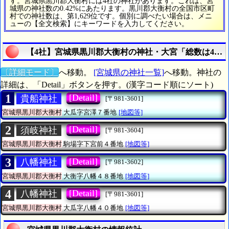
す。宮城県黒川郡大衡村には4社の神社があります。これは、宮
城県の神社数の0.42%にあたります。黒川郡大衡村の全国市区町
村での神社数は、第1,629位です。個別に調べたい場合は、メニ
ューの【全文検索】にキーワードを入力してください。
【4社】宮城県黒川郡大衡村の神社・大宮「総数は4社
〔詳細モード〕
へ移動。
[宮城県の神社一覧]
へ移動。神社の
詳細は、「Detail」ボタンを押す。(漢字コード順にソート)
1
[Detail]
貴船神社
[〒981-3601]
宮城県黒川郡大衡村
大瓜字宮澤７番地
[地図等]
2
[Detail]
須岐神社
[〒981-3604]
宮城県黒川郡大衡村
駒場字下宮前４番地
[地図等]
3
[Detail]
八幡神社
[〒981-3602]
宮城県黒川郡大衡村
大衡字八幡４８番地
[地図等]
4
[Detail]
八幡神社
[〒981-3601]
宮城県黒川郡大衡村
大瓜字八幡４０番地
[地図等]