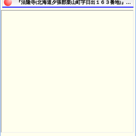
『法隆寺(北海道夕張郡栗山町字日出１６３番地)』の