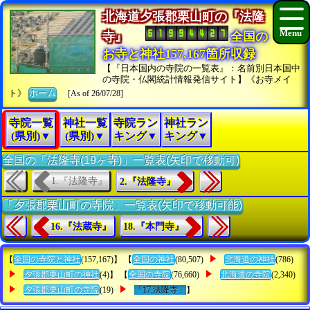
北海道夕張郡栗山町の『法隆
寺』
全国の
お寺と神社157,167箇所収録
【『日本国内の寺院の一覧表』：名前別日本国中
の寺院・仏閣統計情報発信サイト】《お寺メイ
ト》
ホーム
[As of 26/07/28]
寺院一覧
神社一覧
寺院ラン
神社ラン
(県別)▼
(県別)▼
キング▼
キング▼
全国の「法隆寺(19ヶ寺)」一覧表(矢印で移動可)
1.『法隆寺』
2.『法隆寺』
「夕張郡栗山町の寺院」一覧表(矢印で移動可能)
16.『法蔵寺』
18.『本門寺』
【
全国の寺院と神社
(157,167)】 【
全国の神社
(80,507)
北海道の神社
(786)
夕張郡栗山町の神社
(4)】 【
全国の寺院
(76,660)
北海道の寺院
(2,340)
夕張郡栗山町の寺院
(19)
「17.法隆寺」
】