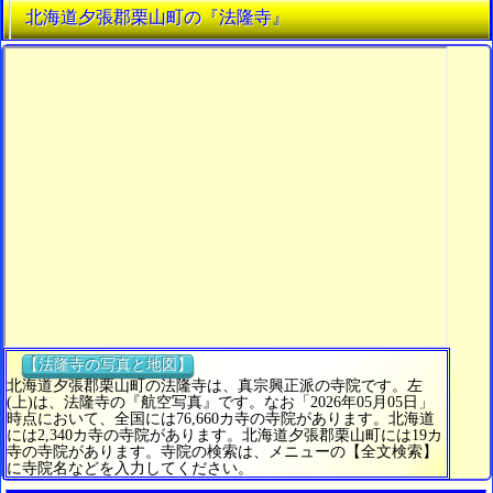
北海道夕張郡栗山町の『法隆寺』
【法隆寺の写真と地図】
北海道夕張郡栗山町の法隆寺は、真宗興正派の寺院です。左
(上)は、法隆寺の『航空写真』です。なお「2026年05月05日」
時点において、全国には76,660カ寺の寺院があります。北海道
には2,340カ寺の寺院があります。北海道夕張郡栗山町には19カ
寺の寺院があります。寺院の検索は、メニューの【全文検索】
に寺院名などを入力してください。