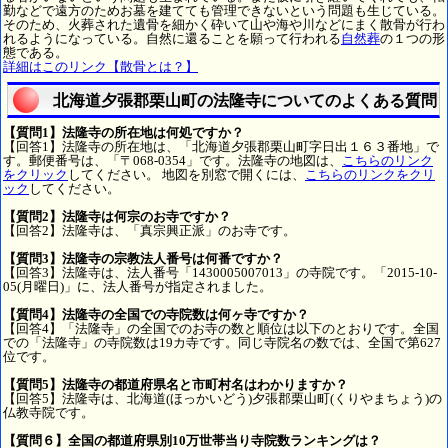
勤などで遠方のためお墓を建てても管理できないという問題も生じている。
そのため、火葬された遺骨を細かく砕いて山や海や川などにまく散骨が行わ
れるようになっている。自然に還ることを願って行われる
自然葬
の１つの形
態である。
詳細はこのリンク【散骨とは？】
北海道夕張郡栗山町の法隆寺についてのよくある質問
【質問1】法隆寺の所在地は何処ですか？
【回答1】法隆寺の所在地は、「北海道夕張郡栗山町字日出１６３番地」で
す。郵便番号は、「〒068-0354」です。法隆寺の地図は、
こちらのリンク
をクリック
してください。 地図を別窓で開くには、
こちらのリンクをクリ
ック
してください。
【質問2】法隆寺は何宗のお寺ですか？
【回答2】法隆寺は、「真宗興正派」のお寺です。
【質問3】法隆寺の宗教法人番号は何番ですか？
【回答3】法隆寺は、法人番号「1430005007013」の寺院です。「2015-10-
05(月曜日)」に、法人番号が指定されました。
【質問4】法隆寺の全国での寺院数は何ヶ寺ですか？
【回答4】「法隆寺」の全国でのお寺の数と順位は以下のとおりです。全国
での「法隆寺」の寺院数は19カ寺です。同じ寺院名の数では、全国で第627
位です。
【質問5】法隆寺の都道府県名と市町村名はわかりますか？
【回答5】法隆寺は、北海道(ほっかいどう)夕張郡栗山町(くりやまちょう)の
仏教寺院です。
【質問６】全国の都道府県別10万世帯当り寺院数ランキングは？