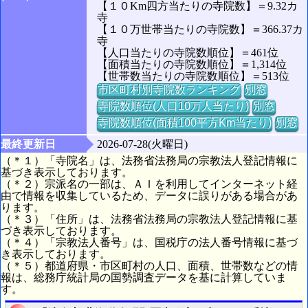
【１０Km四方当たりの寺院数】＝9.32カ
寺
【１０万世帯当たりの寺院数】＝366.37カ
寺
【人口当たりの寺院数順位】＝461位
【面積当たりの寺院数順位】＝1,314位
【世帯数当たりの寺院数順位】＝513位
市区町村別寺院数ランキング
別窓
寺院数順位(人口10万人当たり)
別窓
寺院数順位(面積100平方Km当たり)
別窓
最終更新日
2026-07-28(火曜日)
（＊１）「寺院名」は、法務省法務局の宗教法人登記情報に
基づき表示しております。
（＊２）宗派名の一部は、ＡＩを利用してインターネット経
由で情報を収集しているため、データに誤りがある場合があ
ります。
（＊３）「住所」は、法務省法務局の宗教法人登記情報に基
づき表示しております。
（＊４）「宗教法人番号」は、国税庁の法人番号情報に基づ
き表示しております。
（＊５）都道府県・市区町村の人口、面積、世帯数などの情
報は、総務庁統計局の国勢調査データを基に計算していま
す。