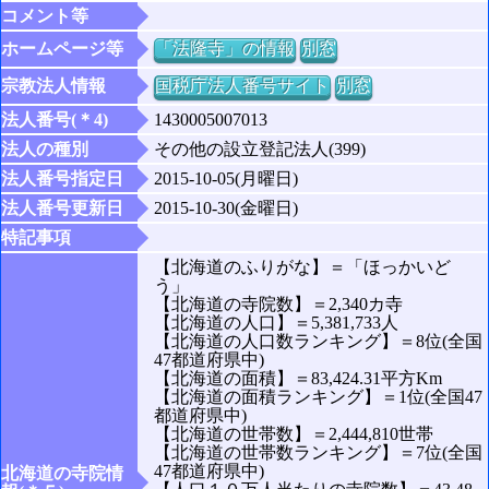
コメント等
ホームページ等
「法隆寺」の情報
別窓
宗教法人情報
国税庁法人番号サイト
別窓
法人番号(＊4)
1430005007013
法人の種別
その他の設立登記法人(399)
法人番号指定日
2015-10-05(月曜日)
法人番号更新日
2015-10-30(金曜日)
特記事項
【北海道のふりがな】＝「ほっかいど
う」
【北海道の寺院数】＝2,340カ寺
【北海道の人口】＝5,381,733人
【北海道の人口数ランキング】＝8位(全国
47都道府県中)
【北海道の面積】＝83,424.31平方Km
【北海道の面積ランキング】＝1位(全国47
都道府県中)
【北海道の世帯数】＝2,444,810世帯
【北海道の世帯数ランキング】＝7位(全国
47都道府県中)
北海道の寺院情