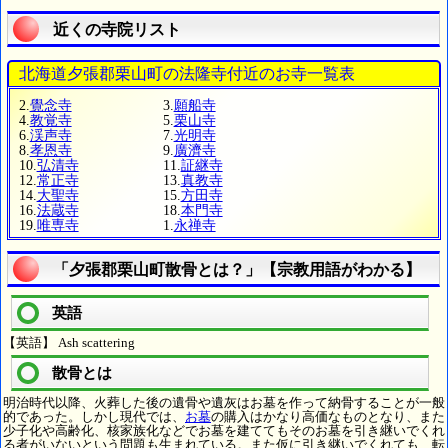
近くの寺院リスト
北海道夕張郡栗山町の法隆寺付近のお寺一覧表
2.
覺念寺
3.
願船寺
4.
教覚寺
5.
栗山寺
6.
渓声寺
7.
光明寺
8.
孝恩寺
9.
廣濟寺
10.
弘清寺
11.
証継寺
12.
常正寺
13.
真教寺
14.
大聖寺
15.
方田寺
16.
法蔵寺
18.
本門寺
19.
唯専寺
1.
永禅寺
「夕張郡栗山町散骨とは？」【宗教用語がわかる】
英語
【英語】 Ash scattering
散骨とは
明治時代以降、火葬した後の遺骨や遺灰はお墓を作って納骨することが一般
的であった。しかし現代では、
お墓
の購入はかなり高価なものとなり、また
少子化や高齢化、核家族化などでお墓を建ててもそのお墓を引き継いでくれ
る者がいないという問題も生まれている。また仮に引き継いでくれても、転