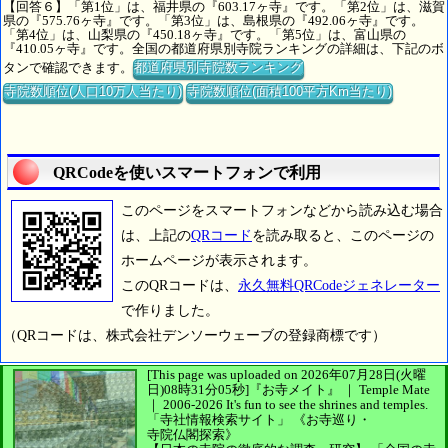
【回答６】「第1位」は、福井県の『603.17ヶ寺』です。「第2位」は、滋賀
県の『575.76ヶ寺』です。「第3位」は、島根県の『492.06ヶ寺』です。
「第4位」は、山梨県の『450.18ヶ寺』です。「第5位」は、富山県の
『410.05ヶ寺』です。全国の都道府県別寺院ランキングの詳細は、下記のボ
タンで確認できます。
都道府県別寺院数ランキング
寺院数順位(人口10万人当たり)
寺院数順位(面積100平方Km当たり)
QRCodeを使いスマートフォンで利用
このページをスマートフォンなどから読み込む場合
は、上記の
QRコード
を読み取ると、このページの
ホームページが表示されます。
このQRコードは、
永久無料QRCodeジェネレーター
で作りました。
（QRコードは、株式会社デンソーウェーブの登録商標です）
[This page was uploaded on 2026年07月28日(火曜
日)08時31分05秒]
『お寺メイト』 ｜ Temple Mate
｜
2006-2026
It's fun to see
the shrines and temples.
「寺社情報検索サイト」
《お寺巡り・
寺院仏閣探索》