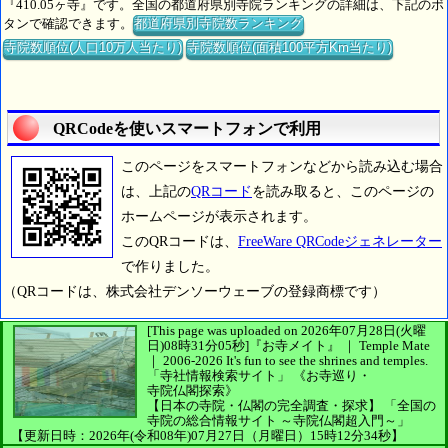
『410.05ヶ寺』です。全国の都道府県別寺院ランキングの詳細は、下記のボ
タンで確認できます。
都道府県別寺院数ランキング
寺院数順位(人口10万人当たり)
寺院数順位(面積100平方Km当たり)
QRCodeを使いスマートフォンで利用
このページをスマートフォンなどから読み込む場合
は、上記の
QRコード
を読み取ると、このページの
ホームページが表示されます。
このQRコードは、
FreeWare QRCodeジェネレーター
で作りました。
（QRコードは、株式会社デンソーウェーブの登録商標です）
[This page was uploaded on 2026年07月28日(火曜
日)08時31分05秒]
『お寺メイト』 ｜ Temple Mate
｜
2006-2026
It's fun to see
the shrines and temples.
「寺社情報検索サイト」
《お寺巡り・
寺院仏閣探索》
【日本の寺院・仏閣の完全調査・探求】
「全国の
寺院の総合情報サイト ～寺院仏閣超入門～」
【更新日時：2026年(令和08年)07月27日（月曜日）15時12分34秒】