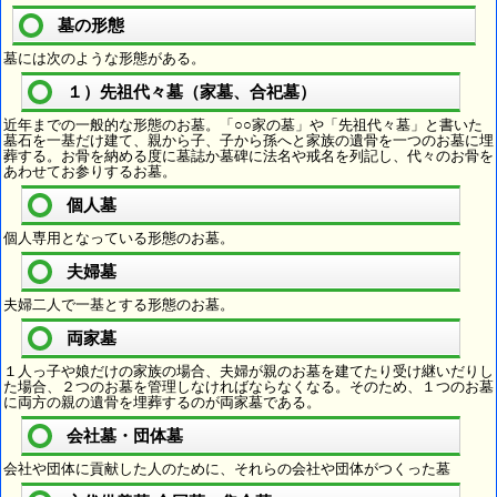
墓の形態
墓には次のような形態がある。
１）先祖代々墓（家墓、合祀墓）
近年までの一般的な形態のお墓。「○○家の墓」や「先祖代々墓」と書いた
墓石を一基だけ建て、親から子、子から孫へと家族の遺骨を一つのお墓に埋
葬する。お骨を納める度に墓誌か墓碑に法名や戒名を列記し、代々のお骨を
あわせてお参りするお墓。
個人墓
個人専用となっている形態のお墓。
夫婦墓
夫婦二人で一基とする形態のお墓。
両家墓
１人っ子や娘だけの家族の場合、夫婦が親のお墓を建てたり受け継いだりし
た場合、２つのお墓を管理しなければならなくなる。そのため、１つのお墓
に両方の親の遺骨を埋葬するのが両家墓である。
会社墓・団体墓
会社や団体に貢献した人のために、それらの会社や団体がつくった墓