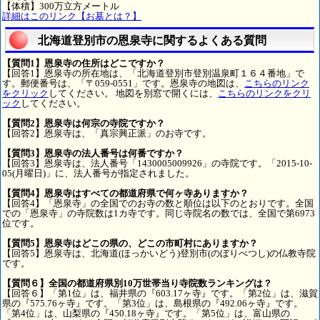
【体積】300万立方メートル
詳細はこのリンク【お墓とは？】
北海道登別市の恩泉寺に関するよくある質問
【質問1】恩泉寺の住所はどこですか？
【回答1】恩泉寺の所在地は、「北海道登別市登別温泉町１６４番地」で
す。郵便番号は、「〒059-0551」です。恩泉寺の地図は、
こちらのリンク
をクリック
してください。 地図を別窓で開くには、
こちらのリンクをクリ
ック
してください。
【質問2】恩泉寺は何宗の寺院ですか？
【回答2】恩泉寺は、「真宗興正派」のお寺です。
【質問3】恩泉寺の法人番号は何番ですか？
【回答3】恩泉寺は、法人番号「1430005009926」の寺院です。「2015-10-
05(月曜日)」に、法人番号が指定されました。
【質問4】恩泉寺はすべての都道府県で何ヶ寺ありますか？
【回答4】「恩泉寺」の全国でのお寺の数と順位は以下のとおりです。全国
での「恩泉寺」の寺院数は1カ寺です。同じ寺院名の数では、全国で第6973
位です。
【質問5】恩泉寺はどこの県の、どこの市町村にありますか？
【回答5】恩泉寺は、北海道(ほっかいどう)登別市(のぼりべつし)の仏教寺院
です。
【質問６】全国の都道府県別10万世帯当り寺院数ランキングは？
【回答６】「第1位」は、福井県の『603.17ヶ寺』です。「第2位」は、滋賀
県の『575.76ヶ寺』です。「第3位」は、島根県の『492.06ヶ寺』です。
「第4位」は、山梨県の『450.18ヶ寺』です。「第5位」は、富山県の