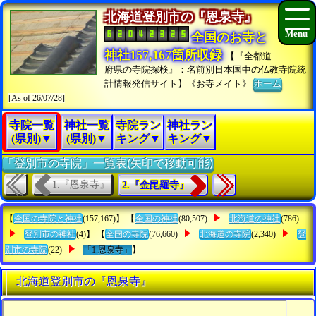
北海道登別市の『恩泉寺』
全国のお寺と
神社157,167箇所収録
【『全都道
府県の寺院探検』：名前別日本国中の仏教寺院統
計情報発信サイト】《お寺メイト》
ホーム
[As of 26/07/28]
寺院一覧
神社一覧
寺院ラン
神社ラン
(県別)▼
(県別)▼
キング▼
キング▼
「登別市の寺院」一覧表(矢印で移動可能)
1.『恩泉寺』
2.『金毘羅寺』
【
全国の寺院と神社
(157,167)】 【
全国の神社
(80,507)
北海道の神社
(786)
登別市の神社
(4)】 【
全国の寺院
(76,660)
北海道の寺院
(2,340)
登
別市の寺院
(22)
「1.恩泉寺」
】
北海道登別市の『恩泉寺』