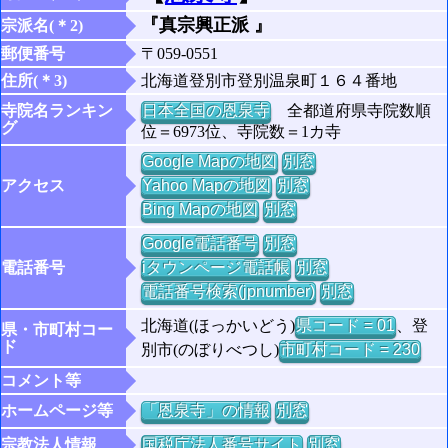
『真宗興正派 』
宗派名(＊2)
郵便番号
〒059-0551
住所(＊3)
北海道登別市登別温泉町１６４番地
寺院名ランキン
日本全国の恩泉寺
全都道府県寺院数順
グ
位＝6973位、寺院数＝1カ寺
Google Mapの地図
別窓
アクセス
Yahoo Mapの地図
別窓
Bing Mapの地図
別窓
Google電話番号
別窓
電話番号
iタウンページ電話帳
別窓
電話番号検索(jpnumber)
別窓
北海道(ほっかいどう)
県コード = 01
、登
県・市町村コー
ド
別市(のぼりべつし)
市町村コード = 230
コメント等
ホームページ等
「恩泉寺」の情報
別窓
宗教法人情報
国税庁法人番号サイト
別窓