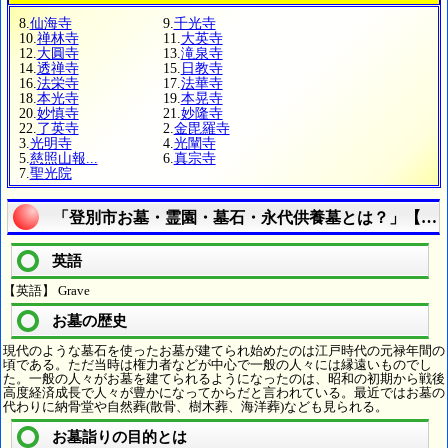
8.
仙海寺
9.
千光寺
10.
禅林寺
11.
大英寺
12.
大圓寺
13.
滝泉寺
14.
透禅寺
15.
日教寺
16.
法栄寺
17.
法華寺
18.
本光寺
19.
本晃寺
20.
妙慎寺
21.
妙隆寺
22.
了英寺
2.
金毘羅寺
3.
光明寺
4.
光闡寺
5.
慈照山報...
6.
真宗寺
7.
聖光院
「登別市お墓・霊園・墓石・永代供養墓とは？」【宗
英語
【英語】 Grave
お墓の歴史
現代のような墓石を使ったお墓が建てられ始めたのは江戸時代の元禄年間の
頃である。ただ当時は権力者などが中心で一般の人々には縁遠いものでし
た。一般の人々がお墓を建てられるようになったのは、昭和の初期から戦後
高度経済成長で人々が豊かになってからだと言われている。最近ではお墓の
代わりに納骨堂や自然葬(散骨、樹木葬、海洋葬)なども見られる。
お墓詣りの目的とは