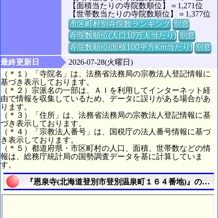
【面積当たりの寺院数順位】＝1,271位
【世帯数当たりの寺院数順位】＝1,377位
市区町村別寺院数ランキング
別窓
寺院数順位(人口10万人当たり)
別窓
寺院数順位(面積100平方Km当たり)
別窓
最終更新日
2026-07-28(火曜日)
（＊１）「寺院名」は、法務省法務局の宗教法人登記情報に
基づき表示しております。
（＊２）宗派名の一部は、ＡＩを利用してインターネット経
由で情報を収集しているため、データに誤りがある場合があ
ります。
（＊３）「住所」は、法務省法務局の宗教法人登記情報に基
づき表示しております。
（＊４）「宗教法人番号」は、国税庁の法人番号情報に基づ
き表示しております。
（＊５）都道府県・市区町村の人口、面積、世帯数などの情
報は、総務庁統計局の国勢調査データを基に計算していま
す。
『恩泉寺(北海道登別市登別温泉町１６４番地)』の航