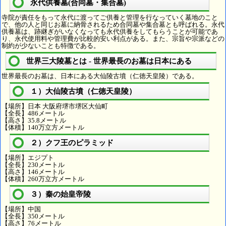
永代供養墓(合同墓・集合墓)
寺院が責任をもって永代に渡ってご供養と管理を行なっていく墓地のこと
で、他の人と同じお墓に納骨されるため合同墓や集合墓とも呼ばれる。永代
供養墓は、跡継ぎがいなくなっても永代供養をしてもらうことが可能であ
り、永代使用料や管理費が比較的安い利点がある。また、宗旨や宗派などの
制約が少ないことも特徴である。
世界三大陵墓とは - 世界最長のお墓は日本にある
世界最長のお墓は、日本にある大仙陵古墳（仁徳天皇陵）である。
１）大仙陵古墳（仁徳天皇陵）
【場所】日本 大阪府堺市堺区大仙町
【全長】486メートル
【高さ】35.8メートル
【体積】140万立方メートル
２）クフ王のピラミッド
【場所】エジプト
【全長】230メートル
【高さ】146メートル
【体積】260万立方メートル
３）秦の始皇帝陵
【場所】中国
【全長】350メートル
【高さ】76メートル