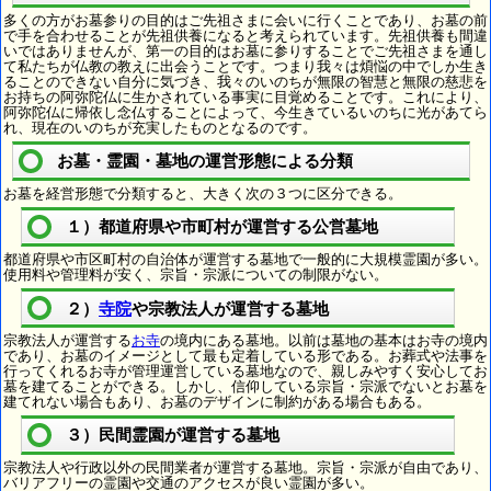
多くの方がお墓参りの目的はご先祖さまに会いに行くことであり、お墓の前
で手を合わせることが先祖供養になると考えられています。先祖供養も間違
いではありませんが、第一の目的はお墓に参りすることでご先祖さまを通し
て私たちが仏教の教えに出会うことです。つまり我々は煩悩の中でしか生き
ることのできない自分に気づき、我々のいのちが無限の智慧と無限の慈悲を
お持ちの阿弥陀仏に生かされている事実に目覚めることです。これにより、
阿弥陀仏に帰依し念仏することによって、今生きているいのちに光があてら
れ、現在のいのちが充実したものとなるのです。
お墓・霊園・墓地の運営形態による分類
お墓を経営形態で分類すると、大きく次の３つに区分できる。
１）都道府県や市町村が運営する公営墓地
都道府県や市区町村の自治体が運営する墓地で一般的に大規模霊園が多い。
使用料や管理料が安く、宗旨・宗派についての制限がない。
２）
寺院
や宗教法人が運営する墓地
宗教法人が運営する
お寺
の境内にある墓地。以前は墓地の基本はお寺の境内
であり、お墓のイメージとして最も定着している形である。お葬式や法事を
行ってくれるお寺が管理運営している墓地なので、親しみやすく安心してお
墓を建てることができる。しかし、信仰している宗旨・宗派でないとお墓を
建てれない場合もあり、お墓のデザインに制約がある場合もある。
３）民間霊園が運営する墓地
宗教法人や行政以外の民間業者が運営する墓地。宗旨・宗派が自由であり、
バリアフリーの霊園や交通のアクセスが良い霊園が多い。