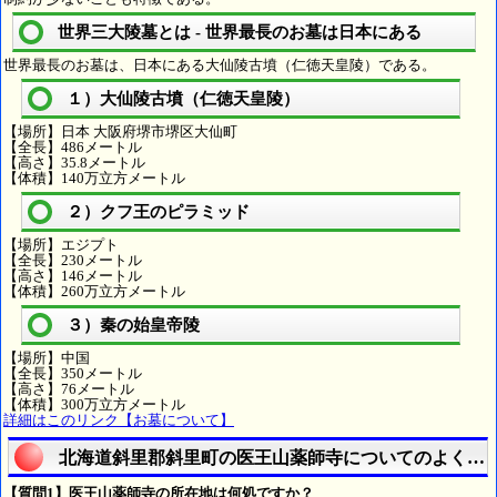
世界三大陵墓とは - 世界最長のお墓は日本にある
世界最長のお墓は、日本にある大仙陵古墳（仁徳天皇陵）である。
１）大仙陵古墳（仁徳天皇陵）
【場所】日本 大阪府堺市堺区大仙町
【全長】486メートル
【高さ】35.8メートル
【体積】140万立方メートル
２）クフ王のピラミッド
【場所】エジプト
【全長】230メートル
【高さ】146メートル
【体積】260万立方メートル
３）秦の始皇帝陵
【場所】中国
【全長】350メートル
【高さ】76メートル
【体積】300万立方メートル
詳細はこのリンク【お墓について】
北海道斜里郡斜里町の医王山薬師寺についてのよくあ
【質問1】医王山薬師寺の所在地は何処ですか？