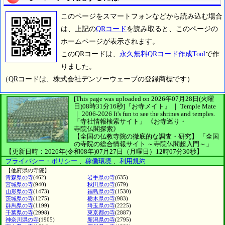
このページをスマートフォンなどから読み込む場合
は、上記の
QRコード
を読み取ると、このページの
ホームページが表示されます。
このQRコードは、
永久無料QRコード作成Tool
で作
りました。
（QRコードは、株式会社デンソーウェーブの登録商標です）
[This page was uploaded on 2026年07月28日(火曜
日)08時31分16秒]
『お寺メイト』 ｜ Temple Mate
｜
2006-2026
It's fun to see
the shrines and temples.
「寺社情報検索サイト」
《お寺巡り・
寺院仏閣探索》
【全国の仏教寺院の徹底的な調査・研究】
「全国
の寺院の総合情報サイト ～寺院仏閣超入門～」
【更新日時：2026年(令和08年)07月27日（月曜日）12時07分30秒】
プライバシー・ポリシー
、
稼働環境
、
利用規約
【他府県の寺院】
青森県の寺
(462)
岩手県の寺
(635)
宮城県の寺
(940)
秋田県の寺
(679)
山形県の寺
(1473)
福島県の寺
(1530)
茨城県の寺
(1275)
栃木県の寺
(983)
群馬県の寺
(1199)
埼玉県の寺
(2225)
千葉県の寺
(2998)
東京都の寺
(2887)
神奈川県の寺
(1905)
新潟県の寺
(2795)