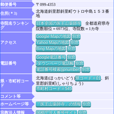
郵便番号
〒099-4353
北海道斜里郡斜里町ウトロ中島１５３番
住所(＊3)
地
寺院名ランキン
日本全国の医王山薬師寺
全都道府県寺
グ
院数順位＝6973位、寺院数＝1カ寺
Google Mapの地図
別窓
アクセス
Yahoo Mapの地図
別窓
Bing Mapの地図
別窓
Google電話番号
別窓
電話番号
iタウンページ電話帳
別窓
電話番号検索(jpnumber)
別窓
北海道(ほっかいどう)
県コード = 01
、斜
県・市町村コー
里郡斜里町(しゃりちょう)
ド
市町村コード = 545
コメント等
ホームページ等
「医王山薬師寺」の情報
別窓
宗教法人情報
国税庁法人番号サイト
別窓