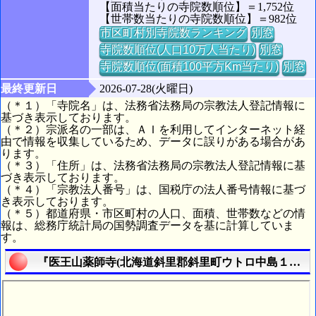
【面積当たりの寺院数順位】＝1,752位
【世帯数当たりの寺院数順位】＝982位
市区町村別寺院数ランキング
別窓
寺院数順位(人口10万人当たり)
別窓
寺院数順位(面積100平方Km当たり)
別窓
最終更新日
2026-07-28(火曜日)
（＊１）「寺院名」は、法務省法務局の宗教法人登記情報に
基づき表示しております。
（＊２）宗派名の一部は、ＡＩを利用してインターネット経
由で情報を収集しているため、データに誤りがある場合があ
ります。
（＊３）「住所」は、法務省法務局の宗教法人登記情報に基
づき表示しております。
（＊４）「宗教法人番号」は、国税庁の法人番号情報に基づ
き表示しております。
（＊５）都道府県・市区町村の人口、面積、世帯数などの情
報は、総務庁統計局の国勢調査データを基に計算していま
す。
『医王山薬師寺(北海道斜里郡斜里町ウトロ中島１５３