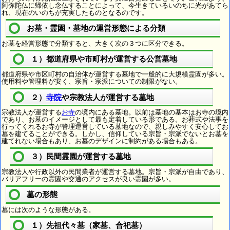
阿弥陀仏に帰依し念仏することによって、今生きているいのちに光があてら
れ、現在のいのちが充実したものとなるのです。
お墓・霊園・墓地の運営形態による分類
お墓を経営形態で分類すると、大きく次の３つに区分できる。
１）都道府県や市町村が運営する公営墓地
都道府県や市区町村の自治体が運営する墓地で一般的に大規模霊園が多い。
使用料や管理料が安く、宗旨・宗派についての制限がない。
２）
寺院
や宗教法人が運営する墓地
宗教法人が運営する
お寺
の境内にある墓地。以前は墓地の基本はお寺の境内
であり、お墓のイメージとして最も定着している形である。お葬式や法事を
行ってくれるお寺が管理運営している墓地なので、親しみやすく安心してお
墓を建てることができる。しかし、信仰している宗旨・宗派でないとお墓を
建てれない場合もあり、お墓のデザインに制約がある場合もある。
３）民間霊園が運営する墓地
宗教法人や行政以外の民間業者が運営する墓地。宗旨・宗派が自由であり、
バリアフリーの霊園や交通のアクセスが良い霊園が多い。
墓の形態
墓には次のような形態がある。
１）先祖代々墓（家墓、合祀墓）