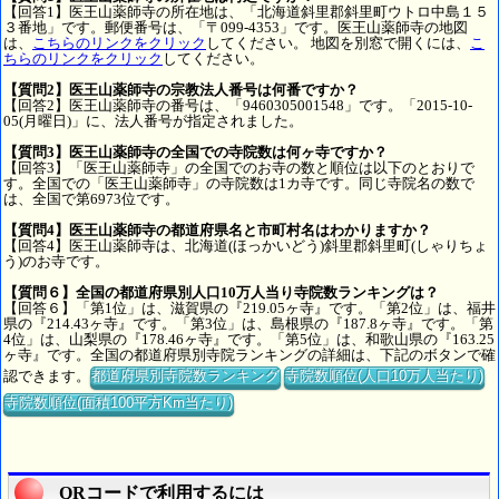
【回答1】医王山薬師寺の所在地は、「北海道斜里郡斜里町ウトロ中島１５
３番地」です。郵便番号は、「〒099-4353」です。医王山薬師寺の地図
は、
こちらのリンクをクリック
してください。 地図を別窓で開くには、
こ
ちらのリンクをクリック
してください。
【質問2】医王山薬師寺の宗教法人番号は何番ですか？
【回答2】医王山薬師寺の番号は、「9460305001548」です。「2015-10-
05(月曜日)」に、法人番号が指定されました。
【質問3】医王山薬師寺の全国での寺院数は何ヶ寺ですか？
【回答3】「医王山薬師寺」の全国でのお寺の数と順位は以下のとおりで
す。全国での「医王山薬師寺」の寺院数は1カ寺です。同じ寺院名の数で
は、全国で第6973位です。
【質問4】医王山薬師寺の都道府県名と市町村名はわかりますか？
【回答4】医王山薬師寺は、北海道(ほっかいどう)斜里郡斜里町(しゃりちょ
う)のお寺です。
【質問６】全国の都道府県別人口10万人当り寺院数ランキングは？
【回答６】「第1位」は、滋賀県の『219.05ヶ寺』です。「第2位」は、福井
県の『214.43ヶ寺』です。「第3位」は、島根県の『187.8ヶ寺』です。「第
4位」は、山梨県の『178.46ヶ寺』です。「第5位」は、和歌山県の『163.25
ヶ寺』です。全国の都道府県別寺院ランキングの詳細は、下記のボタンで確
認できます。
都道府県別寺院数ランキング
寺院数順位(人口10万人当たり)
寺院数順位(面積100平方Km当たり)
QRコードで利用するには