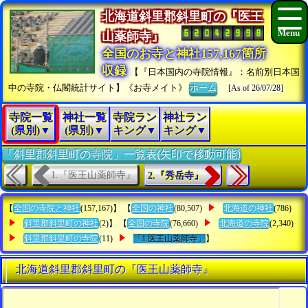
北海道斜里郡斜里町の『医王
山薬師寺』
全国のお寺と神社157,167箇所
収録
【『日本国内の寺院情報』：名前別日本国
中の寺院・仏閣統計サイト】《お寺メイト》
ホーム
[As of 26/07/28]
寺院一覧
神社一覧
寺院ラン
神社ラン
(県別)▼
(県別)▼
キング▼
キング▼
「斜里郡斜里町の寺院」一覧表(矢印で移動可能)
1.『医王山薬師寺』
2.『秀岳寺』
【
全国の寺院と神社
(157,167)】 【
全国の神社
(80,507)
北海道の神社
(786)
斜里郡斜里町の神社
(2)】 【
全国の寺院
(76,660)
北海道の寺院
(2,340)
斜里郡斜里町の寺院
(11)
「1.医王山薬師寺」
】
北海道斜里郡斜里町の『医王山薬師寺』