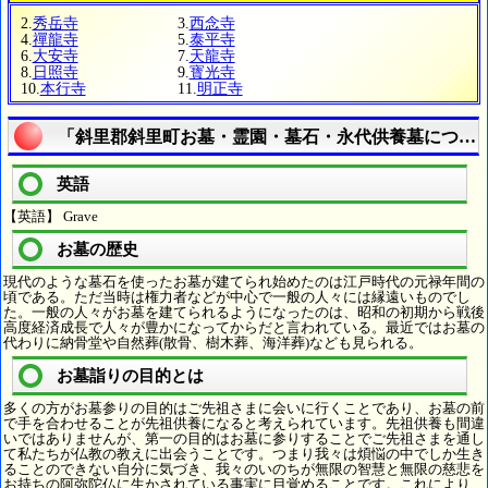
2.
秀岳寺
3.
西念寺
4.
禪龍寺
5.
泰平寺
6.
大安寺
7.
天龍寺
8.
日照寺
9.
寳光寺
10.
本行寺
11.
明正寺
「斜里郡斜里町お墓・霊園・墓石・永代供養墓につい
英語
【英語】 Grave
お墓の歴史
現代のような墓石を使ったお墓が建てられ始めたのは江戸時代の元禄年間の
頃である。ただ当時は権力者などが中心で一般の人々には縁遠いものでし
た。一般の人々がお墓を建てられるようになったのは、昭和の初期から戦後
高度経済成長で人々が豊かになってからだと言われている。最近ではお墓の
代わりに納骨堂や自然葬(散骨、樹木葬、海洋葬)なども見られる。
お墓詣りの目的とは
多くの方がお墓参りの目的はご先祖さまに会いに行くことであり、お墓の前
で手を合わせることが先祖供養になると考えられています。先祖供養も間違
いではありませんが、第一の目的はお墓に参りすることでご先祖さまを通し
て私たちが仏教の教えに出会うことです。つまり我々は煩悩の中でしか生き
ることのできない自分に気づき、我々のいのちが無限の智慧と無限の慈悲を
お持ちの阿弥陀仏に生かされている事実に目覚めることです。これにより、