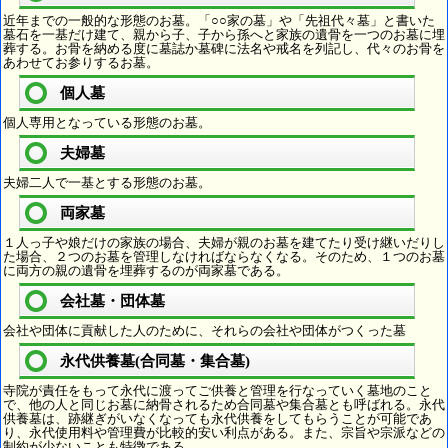
近年までの一般的な形態のお墓。「○○家の墓」や「先祖代々墓」と書いた
墓石を一基だけ建て、親から子、子から孫へと家族の遺骨を一つのお墓に埋
葬する。お骨を納める度に墓誌か墓碑に法名や戒名を列記し、代々のお骨を
あわせてお参りするお墓。
個人墓
個人専用となっている形態のお墓。
夫婦墓
夫婦二人で一基とする形態のお墓。
両家墓
１人っ子や娘だけの家族の場合、夫婦が親のお墓を建てたり受け継いだりし
た場合、２つのお墓を管理しなければならなくなる。そのため、１つのお墓
に両方の親の遺骨を埋葬するのが両家墓である。
会社墓・団体墓
会社や団体に貢献した人のために、それらの会社や団体がつくった墓
永代供養墓(合同墓・集合墓)
寺院が責任をもって永代に渡ってご供養と管理を行なっていく墓地のこと
で、他の人と同じお墓に納骨されるため合同墓や集合墓とも呼ばれる。永代
供養墓は、跡継ぎがいなくなっても永代供養をしてもらうことが可能であ
り、永代使用料や管理費が比較的安い利点がある。また、宗旨や宗派などの
制約が少ないことも特徴である。