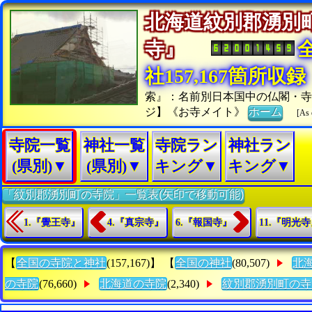
北海道紋別郡湧別
寺』
社157,167箇所収録
索』：名前別日本国中の仏閣・寺
ジ】《お寺メイト》
ホーム
[As 
寺院一覧
神社一覧
寺院ラン
神社ラン
(県別)▼
(県別)▼
キング▼
キング▼
「紋別郡湧別町の寺院」一覧表(矢印で移動可能)
1.『覺王寺』
4.『真宗寺』
6.『報国寺』
11.『明光
【
全国の寺院と神社
(157,167)】 【
全国の神社
(80,507)
北
の寺院
(76,660)
北海道の寺院
(2,340)
紋別郡湧別町の寺