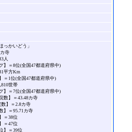
ほっかいどう」
0カ寺
33人
】＝8位(全国47都道府県中)
31平方Km
＝1位(全国47都道府県中)
810世帯
】＝7位(全国47都道府県中)
数】＝43.48カ寺
数】＝2.8カ寺
＝95.71カ寺
＝38位
＝47位
位】＝39位