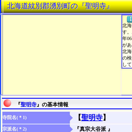
北海道紋別郡湧別町の『聖明寺』
【
北海
す。
年0
があ
北海
の検
して
『
聖明寺
』の基本情報
【
聖明寺
】
寺院名(＊1)
『真宗大谷派 』
宗派名(＊2)