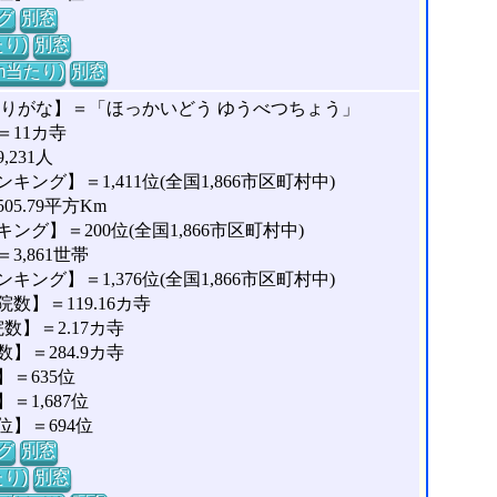
グ
別窓
り)
別窓
m当たり)
別窓
ふりがな】＝「ほっかいどう ゆうべつちょう」
11カ寺
231人
ング】＝1,411位(全国1,866市区町村中)
5.79平方Km
グ】＝200位(全国1,866市区町村中)
,861世帯
ング】＝1,376位(全国1,866市区町村中)
】＝119.16カ寺
】＝2.17カ寺
＝284.9カ寺
＝635位
1,687位
】＝694位
グ
別窓
り)
別窓