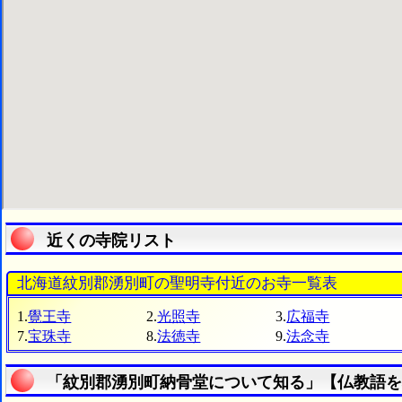
近くの寺院リスト
北海道紋別郡湧別町の聖明寺付近のお寺一覧表
1.
覺王寺
2.
光照寺
3.
広福寺
7.
宝珠寺
8.
法徳寺
9.
法念寺
「紋別郡湧別町納骨堂について知る」【仏教語を