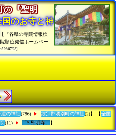
町の『聖明
全国のお寺と神
【『各県の寺院情報検
院順位発信ホームペー
of 26/07/28]
寺』
海道の神社
(786)
紋別郡湧別町の神社
(2)】 【
全国
院
(11)
「5.聖明寺」
】