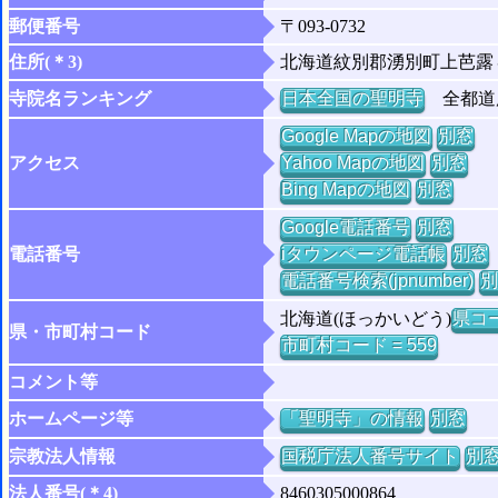
郵便番号
〒093-0732
住所(＊3)
北海道紋別郡湧別町上芭露
寺院名ランキング
日本全国の聖明寺
全都道府
Google Mapの地図
別窓
アクセス
Yahoo Mapの地図
別窓
Bing Mapの地図
別窓
Google電話番号
別窓
電話番号
iタウンページ電話帳
別窓
電話番号検索(jpnumber)
別
北海道(ほっかいどう)
県コー
県・市町村コード
市町村コード = 559
コメント等
ホームページ等
「聖明寺」の情報
別窓
宗教法人情報
国税庁法人番号サイト
別
法人番号(＊4)
8460305000864