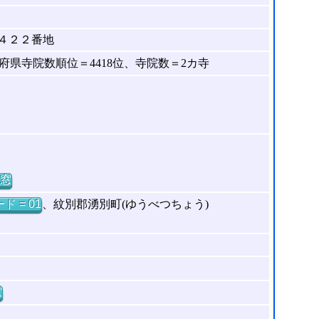
４２２番地
県寺院数順位＝4418位、寺院数＝2カ寺
窓
ド = 01
、紋別郡湧別町(ゆうべつちょう)
窓