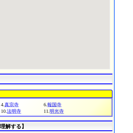
4.
真宗寺
6.
報国寺
10.
法明寺
11.
明光寺
理解する】