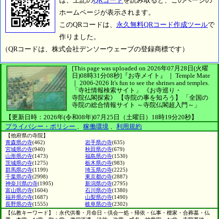
は、上記の
QRコード
を読み取ると、このページの
ホームページが表示されます。
このQRコードは、
永久無料QRコード作成ツール
で
作りました。
（QRコードは、株式会社デンソーウェーブの登録商標です）
[This page was uploaded on 2026年07月28日(火曜
日)08時31分08秒]
『お寺メイト』 ｜ Temple Mate
｜
2006-2026
It's fun to see
the shrines and temples.
「寺社情報検索サイト」
《お寺巡り・
寺院仏閣探索》
【寺院の事を知ろう】
「全国の
寺院の総合情報サイト ～寺院仏閣超入門～」
【更新日時：2026年(令和08年)07月25日（土曜日）18時19分20秒】
プライバシー・ポリシー
、
稼働環境
、
利用規約
【他府県の寺院】
青森県の寺
(462)
岩手県の寺
(635)
宮城県の寺
(940)
秋田県の寺
(679)
山形県の寺
(1473)
福島県の寺
(1530)
茨城県の寺
(1275)
栃木県の寺
(983)
群馬県の寺
(1199)
埼玉県の寺
(2225)
千葉県の寺
(2998)
東京都の寺
(2887)
神奈川県の寺
(1905)
新潟県の寺
(2795)
富山県の寺
(1604)
石川県の寺
(1380)
福井県の寺
(1687)
山梨県の寺
(1490)
長野県の寺
(1555)
岐阜県の寺
(2302)
【仏教キーワード】：永代供養・月命日・倶会一処・帰依・仏事・檀家・合葬墓・仏