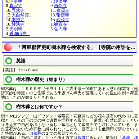
6.
浄華寺
7.
浄信寺
8.
真宗寺
9.
西然寺
10.
専然寺
11.
泰源寺
12.
大自然霊...
13.
報徳寺
14.
本照寺
15.
妙源寺
16.
妙法寺
1.
観音寺
2.
光明寺
3.
弘円寺
4.
香園山光...
「河東郡音更町樹木葬を検索する」【寺院の用語を調
英語
【英語】 Trees Burial
樹木葬の歴史（始まり）
樹木葬は、１９９９年（平成１１）に岩手県一関市にある大慈山祥雲寺（臨
済宗妙心寺派）のご住職である千坂げん峰氏が荒廃していた里山を樹木葬墓
地にしたのが始まりとされる。
樹木葬とは何ですか？
樹木や山ツツジ・山ドウダン・紫陽花・花菖蒲などの花を墓石の代わりに墓
標とし、その下の土の中に遺骨を埋葬する形態。「遺骨が自然に還る」とい
う考え方で自然を壊さない新しい墓地として環境面でも注目されている。ま
た墓石がないため宗教に縛られないことや、墓石よりも低費用で済むといっ
た特徴がある。
自然葬
の１つの形態である。
樹木葬は「自然に還す」という考え方では
散骨
に近いが、散骨は「
墓地、埋