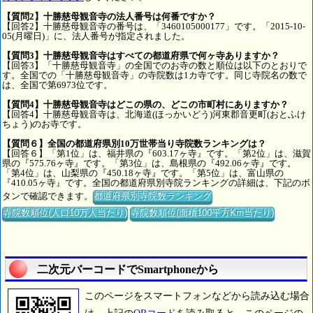
【質問2】十勝慈母観音寺の法人番号は何番ですか？
【回答2】十勝慈母観音寺の番号は、「3460105000177」です。「2015-10-
05(月曜日)」に、法人番号が指定されました。
【質問3】十勝慈母観音寺はすべての都道府県で何ヶ寺ありますか？
【回答3】「十勝慈母観音寺」の全国でのお寺の数と順位は以下のとおりで
す。全国での「十勝慈母観音寺」の寺院数は1カ寺です。同じ寺院名の数で
は、全国で第6973位です。
【質問4】十勝慈母観音寺はどこの県の、どこの市町村にありますか？
【回答4】十勝慈母観音寺は、北海道(ほっかいどう)河東郡音更町(おとふけ
ちょう)のお寺です。
【質問６】全国の都道府県別10万世帯当り寺院数ランキングは？
【回答６】「第1位」は、福井県の『603.17ヶ寺』です。「第2位」は、滋賀
県の『575.76ヶ寺』です。「第3位」は、島根県の『492.06ヶ寺』です。
「第4位」は、山梨県の『450.18ヶ寺』です。「第5位」は、富山県の
『410.05ヶ寺』です。全国の都道府県別寺院ランキングの詳細は、下記のボ
タンで確認できます。
都道府県別寺院数ランキング
寺院数順位(人口10万人当たり)
寺院数順位(面積100平方Km当たり)
二次元バーコードでSmartphoneから
このページをスマートフォンなどから読み込む場合