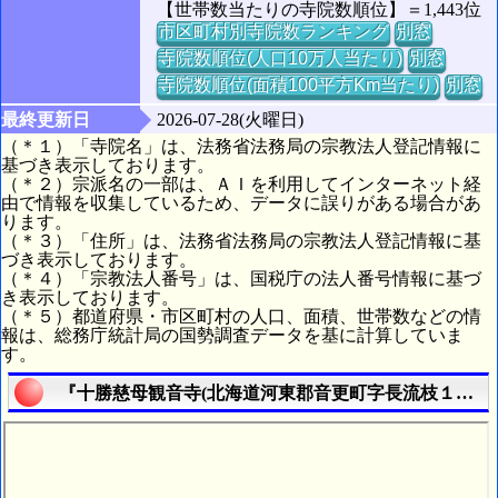
【世帯数当たりの寺院数順位】＝1,443位
市区町村別寺院数ランキング
別窓
寺院数順位(人口10万人当たり)
別窓
寺院数順位(面積100平方Km当たり)
別窓
最終更新日
2026-07-28(火曜日)
（＊１）「寺院名」は、法務省法務局の宗教法人登記情報に
基づき表示しております。
（＊２）宗派名の一部は、ＡＩを利用してインターネット経
由で情報を収集しているため、データに誤りがある場合があ
ります。
（＊３）「住所」は、法務省法務局の宗教法人登記情報に基
づき表示しております。
（＊４）「宗教法人番号」は、国税庁の法人番号情報に基づ
き表示しております。
（＊５）都道府県・市区町村の人口、面積、世帯数などの情
報は、総務庁統計局の国勢調査データを基に計算していま
す。
『十勝慈母観音寺(北海道河東郡音更町字長流枝１番地