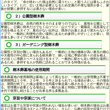
このタイプ。「命が終わった後は自然に還りたい」と願う人には最もふさわ
しいタイプ。ただ、広い土地が必要となるため交通の不便な場所が多く、家
族が頻繁に参拝するには適さない場合が多い。
２）公園型樹木葬
公園型樹木葬は、自然の樹木をそのまま使うのではなく、墓地を公園として
整備し、公園に樹木だけでなく山ツツジ・山ドウダン・紫陽花・花菖蒲など
の花を植えるタイプ。墓石がない以外は、既存のお墓とあまり変わらないタ
イプで、一般的に利便性の良い場所にあるため参拝しやすいことが多い。現
在最も多いタイプの樹木葬である。
３）ガーデニング型樹木葬
公園型と区別が難しい場合もあるが、一般的に土地の価格が高い東京の都心
や大都市の中心部に見られる樹木葬で、狭い土地に季節の折々の花を植え、
その近くに埋葬スペースを設けるタイプ。一般的に駅から近い便利な場所に
あるため、参拝する人が気軽に訪れることができる特徴がある。
樹木葬墓地の使用期間
樹木葬墓地の使用期間は墓地によって異なるが、一般的には管理費は不要で
使用期間は１０年、２０年、３０年と決まられている場合が多い。その場合
は、期間が終了した後は遺骨が合同墓や集合墓へ移されることが一般的であ
る。管理費が必要となる場合は、一般のお墓と同様に管理費を払い続ければ
永代で使用し続けることが出来る所も多数ある。
宗旨や宗派について
最近はお墓でも宗旨や宗派が問われない場合が多いが、樹木葬の場合はお墓
以上に宗旨や宗派はほとんど問われない。さらに、仏教の宗旨や宗派だけで