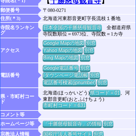
【
十勝慈母観音寺
】
寺院名(＊1)
郵便番号
〒080-0271
住所(＊3)
北海道河東郡音更町字長流枝１番地
寺院名ランキン
日本全国の十勝慈母観音寺
全都道府県
グ
寺院数順位＝6973位、寺院数＝1カ寺
Google Mapの地図
別窓
アクセス
Yahoo Mapの地図
別窓
Bing Mapの地図
別窓
Google電話番号
別窓
電話番号
iタウンページ電話帳
別窓
電話番号検索(jpnumber)
別窓
北海道(ほっかいどう)
県コード = 01
、河
県・市町村コー
東郡音更町(おとふけちょう)
ド
市町村コード = 631
コメント等
ホームページ等
「十勝慈母観音寺」の情報
別窓
宗教法人情報
国税庁法人番号サイト
別窓