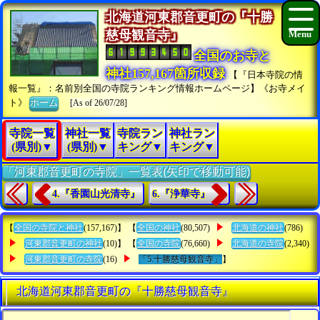
北海道河東郡音更町の『十勝
慈母観音寺』
全国のお寺と
神社157,167箇所収録
【『日本寺院の情
報一覧』：名前別全国の寺院ランキング情報ホームページ】《お寺メイ
ト》
ホーム
[As of 26/07/28]
寺院一覧
神社一覧
寺院ラン
神社ラン
(県別)▼
(県別)▼
キング▼
キング▼
「河東郡音更町の寺院」一覧表(矢印で移動可能)
4.『香園山光清寺』
6.『浄華寺』
【
全国の寺院と神社
(157,167)】 【
全国の神社
(80,507)
北海道の神社
(786)
河東郡音更町の神社
(10)】 【
全国の寺院
(76,660)
北海道の寺院
(2,340)
河東郡音更町の寺院
(16)
「5.十勝慈母観音寺」
】
北海道河東郡音更町の『十勝慈母観音寺』