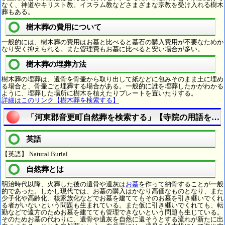
なく、神道やキリスト教、イスラム教などさまざまな宗教を受け入れる樹木
葬もある。
樹木葬の費用について
一般的には、樹木葬の費用はお墓と比べると墓石の購入費用が不要なためか
なり安く抑えられる。また管理費もお墓に比べると安い場合が多い。
樹木葬の埋葬方法
樹木葬の埋葬は、遺骨を骨壷から取り出して紙などに包みそのまま土に埋め
る場合と、骨壷ごと埋葬する場合がある。一般的に誰を埋葬したかがわかる
ように、埋葬した場所に樹木を植えたりプレートを置いたりする。
詳細はこのリンク【樹木葬を検索する】
「河東郡音更町自然葬を検索する」【寺院の用語を調
英語
【英語】 Natural Burial
自然葬とは
明治時代以降、火葬した後の遺骨や遺灰は
お墓
を作って納骨することが一般
的であった。しかし現代では、お墓の購入はかなり高価なものとなり、また
少子化や高齢化、核家族化などでお墓を建ててもそのお墓を引き継いでくれ
る者がいないという問題も生まれている。また仮に引き継いでくれても、転
勤などで遠方のためお墓を建てても管理できないという問題も生じている。
そのためお墓の代わりに、遺骨や遺灰を自然に還そうとする流れが新たに出