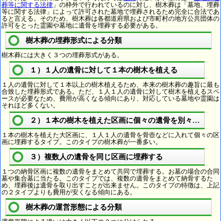
葬等に関する法律
」の枠外で行われているのに対し、樹木葬は「墓地、埋葬
等に関する法律」によって許可された墓地で埋葬されるため完全に合法であ
ると言える。そのため、樹木葬は各都道府県および市町村の地方公共団体の
許可をとった霊園や墓地に遺骨を埋葬する必要がある。
樹木葬の埋葬形式による分類
樹木葬には大きく３つの埋葬形式がある。
１）１人の遺骨に対して１本の樹木を植える
１人の遺骨に対して１本以上の樹木植えるため、本来の樹木葬の趣旨に最も
合致した埋葬形式である。ただ、１人１人の遺骨に対して樹木を植えるスペ
ースが必要なため、費用が高くなる傾向にあり、対応している墓地や霊園は
それほど多くない。
２）１本の樹木を植えた区画に個々の遺骨を別々に埋葬
１本の樹木を植えた大区画に、１人１人の遺骨を骨壺などに入れて個々の区
画に埋葬するタイプ。このタイプの樹木葬が一番多い。
３）複数人の遺骨を同じ区画に埋葬する
１つの納骨区画に複数の遺骨をまとめて共同で埋葬する。お墓の場合の合同
墓や集合墓に当たる。このタイプでは、複数の遺骨をまとめて納骨するた
め、埋葬後は遺骨を取り出すことが出来ません。このタイプの特徴は、上記
の２タイプよりも費用が安くなる傾向にある。
樹木葬の運営形態による分類