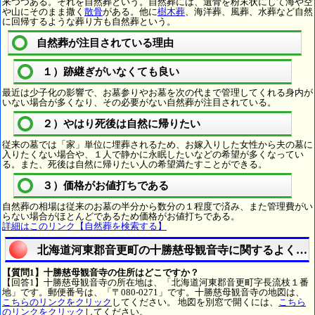
来つつある。それを自然葬という。自然葬には、遺骨を粉末状にして海や空
や山にそのまま撒く
散骨
がある。他に
樹木葬
、海洋葬、風葬、水葬など自然
に回帰するような葬り方も自然葬という。
自然葬が注目されている理由
１）跡継ぎがいなくても良い
最近は少子化の影響で、お墓参りやお墓を次の代まで管理してくれる身内が
いない場合が多くなり、その必要がない自然葬が注目されている。
２）やはり死後は自然に帰りたい
従来の墓では「家」単位に埋葬されるため、お嫁入りした女性から夫の墓に
入りたくない場合や、１人で静かに永眠したいなどの希望が多くなってい
る。また、死後は自然に帰りたい人の希望満たすことができる。
３）価格がお値打ちである
自然葬の相場は従来のお墓の半分から数分の１程度で済み、また管理費がい
らない場合がほとんどであるため価格がお値打ちである。
詳細はこのリンク【自然葬を検索する】
北海道河東郡音更町の十勝慈母観音寺に関するよくあ
【質問1】十勝慈母観音寺の住所はどこですか？
【回答1】十勝慈母観音寺の所在地は、「北海道河東郡音更町字長流枝１番
地」です。郵便番号は、「〒080-0271」です。十勝慈母観音寺の地図は、
こちらのリンクをクリック
してください。 地図を別窓で開くには、
こちら
のリンクをクリック
してください。