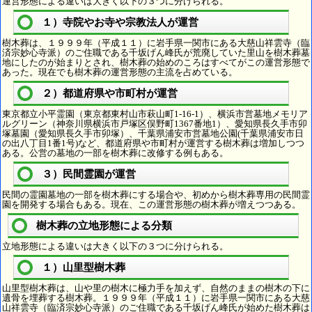
運営形態による違いは大きく以下の３つに分けられる。
１）寺院やお寺や宗教法人が運営
樹木葬は、１９９９年（平成１１）に岩手県一関市にある大慈山祥雲寺（臨
済宗妙心寺派）のご住職である千坂げん峰氏が荒廃していた里山を樹木葬墓
地にしたのが始まりとされ、樹木葬の始めのころはすべてがこの運営形態で
あった。現在でも樹木葬の運営形態の主流を占めている。
２）都道府県や市町村が運営
東京都立小平霊園（東京都東村山市萩山町1-16-1）、横浜市営墓地メモリア
ルグリーン（神奈川県横浜市戸塚区俣野町1367番地1）、愛知県長久手市卯
塚墓園（愛知県長久手市卯塚）、千葉県浦安市営墓地公園(千葉県浦安市日
の出八丁目1番1号)など、都道府県や市町村が運営する樹木葬は増加しつつ
ある。公営の墓地の一部を樹木葬に改修する例もある。
３）民間霊園が運営
民間の霊園墓地の一部を樹木葬にする場合や、初めから樹木葬専用の民間霊
園を開発する場合もある。現在、この運営形態の樹木葬が増えつつある。
樹木葬の立地形態による分類
立地形態による違いは大きく以下の３つに分けられる。
１）山里型樹木葬
山里型樹木葬は、山や里の樹木に極力手を加えず、自然のままの樹木の下に
遺骨を埋葬する樹木葬。１９９９年（平成１１）に岩手県一関市にある大慈
山祥雲寺（臨済宗妙心寺派）のご住職である千坂げん峰氏が始めた樹木葬は