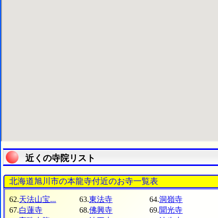
近くの寺院リスト
北海道旭川市の本龍寺付近のお寺一覧表
62.
天法山宝...
63.
東法寺
64.
洞嶺寺
67.
白蓮寺
68.
佛興寺
69.
聞光寺