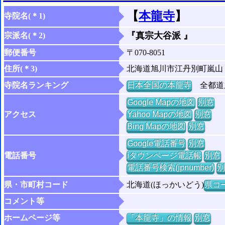
【
本龍寺
】
寺院名(＊1)
『真宗大谷派 』
宗派名(＊2)
郵便番号
〒070-8051
住所(＊3)
北海道旭川市江丹別町嵐山
寺院名ランキング
日本全国の本龍寺
全都道府
Google Mapの地図
別窓
アクセス
Yahoo Mapの地図
別窓
Bing Mapの地図
別窓
Google電話番号
別窓
電話番号
iタウンページ電話帳
別窓
電話番号検索(jpnumber)
別
県・市町村コード
北海道(ほっかいどう)
県コー
コメント等
ホームページ等
「本龍寺」の情報
別窓