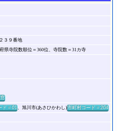
２３９番地
県寺院数順位＝360位、寺院数＝31カ寺
窓
ド = 01
、旭川市(あさひかわし)
市町村コード = 204