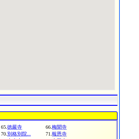
65.
徳嚴寺
66.
梅聞寺
70.
別格別院...
71.
報恩寺