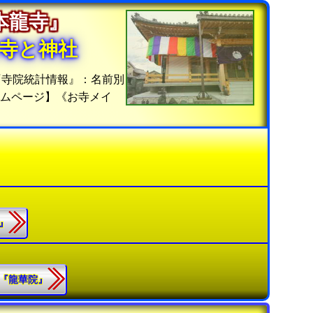
『本龍寺』
寺と神社
『寺院統計情報』：名前別
ムページ】《お寺メイ
寺』
9.『龍華院』