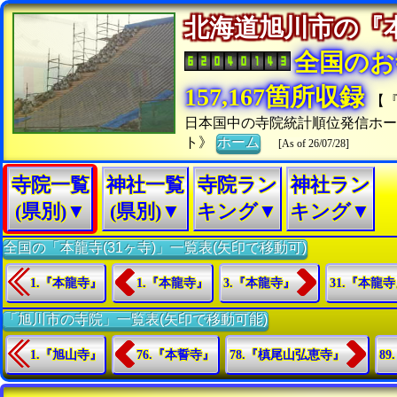
北海道旭川市の
全国のお
157,167箇所収録
【
日本国中の寺院統計順位発信ホー
ト》
ホーム
[As of 26/07/28]
寺院一覧
神社一覧
寺院ラン
神社ラン
(県別)▼
(県別)▼
キング▼
キング▼
全国の「本龍寺(31ヶ寺)」一覧表(矢印で移動可)
1.『本龍寺』
1.『本龍寺』
3.『本龍寺』
31.『本龍
「旭川市の寺院」一覧表(矢印で移動可能)
1.『旭山寺』
76.『本誓寺』
78.『槙尾山弘恵寺』
8