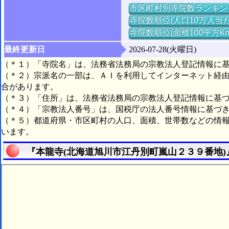
市区町村別寺院数ランキン
寺院数順位(人口10万人当た
寺院数順位(面積100平方K
最終更新日
2026-07-28(火曜日)
（＊１）「寺院名」は、法務省法務局の宗教法人登記情報に
（＊２）宗派名の一部は、ＡＩを利用してインターネット経
合があります。
（＊３）「住所」は、法務省法務局の宗教法人登記情報に基
（＊４）「宗教法人番号」は、国税庁の法人番号情報に基づ
（＊５）都道府県・市区町村の人口、面積、世帯数などの情
います。
『本龍寺(北海道旭川市江丹別町嵐山２３９番地)