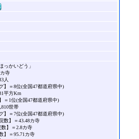
窓
ほっかいどう」
0カ寺
33人
】＝8位(全国47都道府県中)
31平方Km
＝1位(全国47都道府県中)
810世帯
】＝7位(全国47都道府県中)
数】＝43.48カ寺
数】＝2.8カ寺
＝95.71カ寺