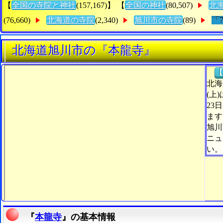
【
全国の寺院と神社
(157,167)】 【
全国の神社
(80,507)
北
(76,660)
北海道の寺院
(2,340)
旭川市の寺院
(89)
「
北海道旭川市の『本龍寺』
【
北海
(上
23
ます
旭川
ニュ
い。
『
本龍寺
』の基本情報