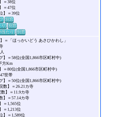
＝38位
＝47位
位】＝39位
グ
別窓
り)
別窓
m当たり)
別窓
な】＝「ほっかいどう あさひかわし」
寺
5人
＝58位(全国1,866市区町村中)
平方Km
80位(全国1,866市区町村中)
47世帯
＝50位(全国1,866市区町村中)
数】＝26.21カ寺
】＝11.9カ寺
＝57.14カ寺
1,565位
1,213位
＝1,589位