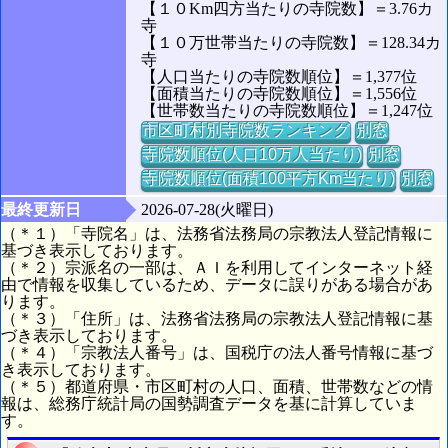
【１０Km四方当たりの寺院数】＝3.76カ
寺
【１０万世帯当たりの寺院数】＝128.34カ
寺
【人口当たりの寺院数順位】＝1,377位
【面積当たりの寺院数順位】＝1,556位
【世帯数当たりの寺院数順位】＝1,247位
市区町村別寺院数ランキング
別窓
寺院数順位(人口10万人当たり)
別窓
寺院数順位(面積100平方Km当たり)
別窓
最終更新日
2026-07-28(火曜日)
（＊１）「寺院名」は、法務省法務局の宗教法人登記情報に
基づき表示しております。
（＊２）宗派名の一部は、ＡＩを利用してインターネット経
由で情報を収集しているため、データに誤りがある場合があ
ります。
（＊３）「住所」は、法務省法務局の宗教法人登記情報に基
づき表示しております。
（＊４）「宗教法人番号」は、国税庁の法人番号情報に基づ
き表示しております。
（＊５）都道府県・市区町村の人口、面積、世帯数などの情
報は、総務庁統計局の国勢調査データを基に計算していま
す。