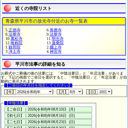
近くの寺院リスト
青森県平川市の放光寺付近のお寺一覧表
5.
正徳寺
6.
善應寺
8.
法華寺
9.
法華寺
10.
萬松寺
11.
明光寺
12.
唯称院
13.
蓮乗院
1.
観照院
2.
國上寺
3.
浄土寺
4.
神宮寺
平川市法事の詳細を知る
お葬式やご葬儀の後の法要には、「中陰法要日」と「年忌法要」がありま
す。下記の画面でご命日を選択すると、「中陰法要日」と「年忌法要」が自
動的に表示されます。
【ご命日の年月日を指定してください】
【年】
【月】
【日】
【中陰法要】