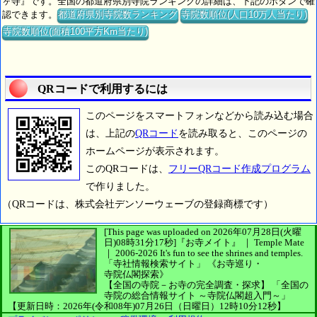
ヶ寺』です。全国の都道府県別寺院ランキングの詳細は、下記のボタンで確
認できます。
都道府県別寺院数ランキング
寺院数順位(人口10万人当たり)
寺院数順位(面積100平方Km当たり)
QRコードで利用するには
このページをスマートフォンなどから読み込む場合
は、上記の
QRコード
を読み取ると、このページの
ホームページが表示されます。
このQRコードは、
フリーQRコード作成プログラム
で作りました。
（QRコードは、株式会社デンソーウェーブの登録商標です）
[This page was uploaded on 2026年07月28日(火曜
日)08時31分17秒]
『お寺メイト』 ｜ Temple Mate
｜
2006-2026
It's fun to see
the shrines and temples.
「寺社情報検索サイト」
《お寺巡り・
寺院仏閣探索》
【全国の寺院－お寺の完全調査・探求】
「全国の
寺院の総合情報サイト ～寺院仏閣超入門～」
【更新日時：2026年(令和08年)07月26日（日曜日）12時10分12秒】