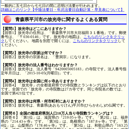
一般的に五七日から七七日の間に忌明け法要が行われます。
詳細はこのリンク【中陰法要日・年忌法要日自動計算・早見表について】
青森県平川市の放光寺に関するよくある質問
【質問1】放光寺はどこにありますか？
【回答1】放光寺の住所は、「青森県平川市大坊福田３１番地」です。郵便
番号は、「〒036-0146」です。放光寺の地図は、
こちらのリンクをクリッ
ク
してください。 地図を別窓で開くには、
こちらのリンクをクリック
して
ください。
【質問2】放光寺の宗派は何ですか？
【回答2】放光寺の宗派名は、「曹洞宗」になります。
【質問3】放光寺の法人番号はわかりますか？
【回答3】放光寺は、法人番号「9420005005183」の寺院です。法人番号指
定年月日は、「2015-10-05(月曜日)」です。
【質問4】放光寺は全国に何ヶ寺ありますか？
【回答4】「放光寺」の全都道府県での寺院数とランキングは以下のとおり
です。全国での「放光寺」の寺院数は27カ寺です。同じ寺院名の数では、
全国で第421位です。
【質問5】放光寺は何県・何市町村にありますか？
【回答5】放光寺は、青森県(あおもりけん)平川市(ひらかわし)の仏閣です。
【質問６】全国の都道府県別人口10万人当り寺院数ランキングは？
【回答６】「第1位」は、滋賀県の『219.05ヶ寺』です。「第2位」は、福井
県の『214.43ヶ寺』です。「第3位」は、島根県の『187.8ヶ寺』です。「第
4位」は、山梨県の『178.46ヶ寺』です。「第5位」は、和歌山県の『163.25