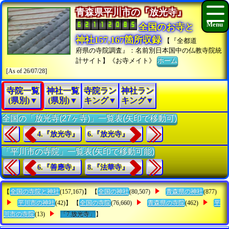
青森県平川市の『放光寺』
全国のお寺と
神社157,167箇所収録
【『全都道
府県の寺院調査』：名前別日本国中の仏教寺院統
計サイト】《お寺メイト》
ホーム
[As of 26/07/28]
寺院一覧
神社一覧
寺院ラン
神社ラン
(県別)▼
(県別)▼
キング▼
キング▼
全国の「放光寺(27ヶ寺)」一覧表(矢印で移動可)
4.『放光寺』
6.『放光寺』
「平川市の寺院」一覧表(矢印で移動可能)
6.『善應寺』
8.『法華寺』
【
全国の寺院と神社
(157,167)】 【
全国の神社
(80,507)
青森県の神社
(877)
平川市の神社
(42)】 【
全国の寺院
(76,660)
青森県の寺院
(462)
平
川市の寺院
(13)
「7.放光寺」
】