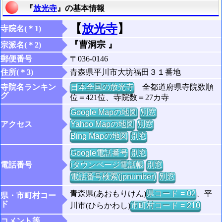
『
放光寺
』の基本情報
【
放光寺
】
寺院名(＊1)
『曹洞宗 』
宗派名(＊2)
郵便番号
〒036-0146
住所(＊3)
青森県平川市大坊福田３１番地
寺院名ランキン
日本全国の放光寺
全都道府県寺院数順
グ
位＝421位、寺院数＝27カ寺
Google Mapの地図
別窓
アクセス
Yahoo Mapの地図
別窓
Bing Mapの地図
別窓
Google電話番号
別窓
電話番号
iタウンページ電話帳
別窓
電話番号検索(jpnumber)
別窓
青森県(あおもりけん)
県コード = 02
、平
県・市町村コー
ド
川市(ひらかわし)
市町村コード = 210
コメント等