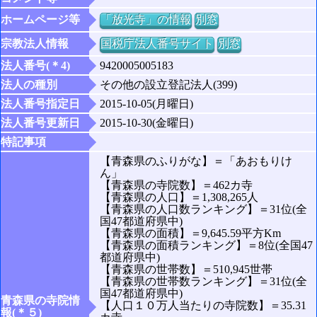
ホームページ等
「放光寺」の情報
別窓
宗教法人情報
国税庁法人番号サイト
別窓
法人番号(＊4)
9420005005183
法人の種別
その他の設立登記法人(399)
法人番号指定日
2015-10-05(月曜日)
法人番号更新日
2015-10-30(金曜日)
特記事項
【青森県のふりがな】＝「あおもりけ
ん」
【青森県の寺院数】＝462カ寺
【青森県の人口】＝1,308,265人
【青森県の人口数ランキング】＝31位(全
国47都道府県中)
【青森県の面積】＝9,645.59平方Km
【青森県の面積ランキング】＝8位(全国47
都道府県中)
【青森県の世帯数】＝510,945世帯
【青森県の世帯数ランキング】＝31位(全
国47都道府県中)
青森県の寺院情
【人口１０万人当たりの寺院数】＝35.31
報(＊５)