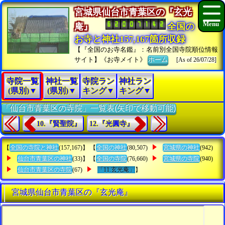
宮城県仙台市青葉区の『玄光
庵』
全国の
お寺と神社157,167箇所収録
【『全国のお寺名鑑』：名前別全国寺院順位情報
サイト】《お寺メイト》
ホーム
[As of 26/07/28]
寺院一覧
神社一覧
寺院ラン
神社ラン
(県別)▼
(県別)▼
キング▼
キング▼
「仙台市青葉区の寺院」一覧表(矢印で移動可能)
10.『賢聖院』
12.『光圓寺』
【
全国の寺院と神社
(157,167)】 【
全国の神社
(80,507)
宮城県の神社
(942)
仙台市青葉区の神社
(33)】 【
全国の寺院
(76,660)
宮城県の寺院
(940)
仙台市青葉区の寺院
(67)
「11.玄光庵」
】
宮城県仙台市青葉区の『玄光庵』