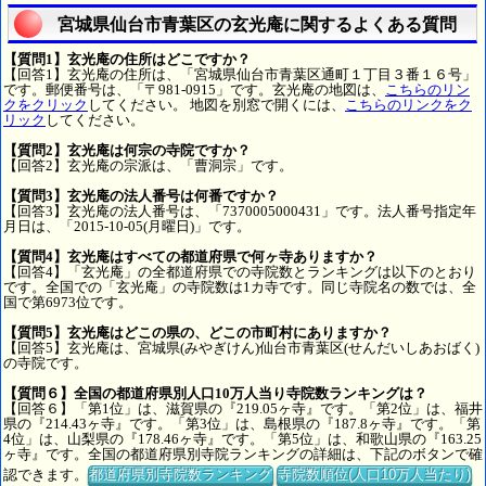
宮城県仙台市青葉区の玄光庵に関するよくある質問
【質問1】玄光庵の住所はどこですか？
【回答1】玄光庵の住所は、「宮城県仙台市青葉区通町１丁目３番１６号」
です。郵便番号は、「〒981-0915」です。玄光庵の地図は、
こちらのリン
クをクリック
してください。 地図を別窓で開くには、
こちらのリンクをク
リック
してください。
【質問2】玄光庵は何宗の寺院ですか？
【回答2】玄光庵の宗派は、「曹洞宗」です。
【質問3】玄光庵の法人番号は何番ですか？
【回答3】玄光庵の法人番号は、「7370005000431」です。法人番号指定年
月日は、「2015-10-05(月曜日)」です。
【質問4】玄光庵はすべての都道府県で何ヶ寺ありますか？
【回答4】「玄光庵」の全都道府県での寺院数とランキングは以下のとおり
です。全国での「玄光庵」の寺院数は1カ寺です。同じ寺院名の数では、全
国で第6973位です。
【質問5】玄光庵はどこの県の、どこの市町村にありますか？
【回答5】玄光庵は、宮城県(みやぎけん)仙台市青葉区(せんだいしあおばく)
の寺院です。
【質問６】全国の都道府県別人口10万人当り寺院数ランキングは？
【回答６】「第1位」は、滋賀県の『219.05ヶ寺』です。「第2位」は、福井
県の『214.43ヶ寺』です。「第3位」は、島根県の『187.8ヶ寺』です。「第
4位」は、山梨県の『178.46ヶ寺』です。「第5位」は、和歌山県の『163.25
ヶ寺』です。全国の都道府県別寺院ランキングの詳細は、下記のボタンで確
認できます。
都道府県別寺院数ランキング
寺院数順位(人口10万人当たり)