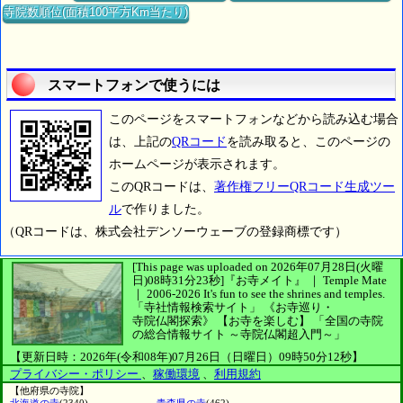
寺院数順位(面積100平方Km当たり)
スマートフォンで使うには
このページをスマートフォンなどから読み込む場合
は、上記の
QRコード
を読み取ると、このページの
ホームページが表示されます。
このQRコードは、
著作権フリーQRコード生成ツー
ル
で作りました。
（QRコードは、株式会社デンソーウェーブの登録商標です）
[This page was uploaded on 2026年07月28日(火曜
日)08時31分23秒]
『お寺メイト』 ｜ Temple Mate
｜
2006-2026
It's fun to see
the shrines and temples.
「寺社情報検索サイト」
《お寺巡り・
寺院仏閣探索》
【お寺を楽しむ】
「全国の寺院
の総合情報サイト ～寺院仏閣超入門～」
【更新日時：2026年(令和08年)07月26日（日曜日）09時50分12秒】
プライバシー・ポリシー
、
稼働環境
、
利用規約
【他府県の寺院】