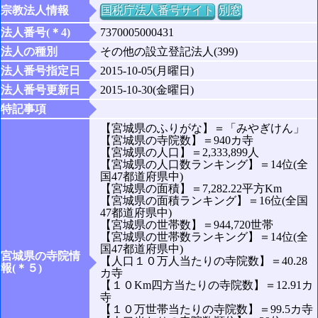
宗教法人情報
国税庁法人番号サイト
別窓
法人番号(＊4)
7370005000431
法人の種別
その他の設立登記法人(399)
法人番号指定日
2015-10-05(月曜日)
法人番号更新日
2015-10-30(金曜日)
特記事項
【宮城県のふりがな】＝「みやぎけん」
【宮城県の寺院数】＝940カ寺
【宮城県の人口】＝2,333,899人
【宮城県の人口数ランキング】＝14位(全
国47都道府県中)
【宮城県の面積】＝7,282.22平方Km
【宮城県の面積ランキング】＝16位(全国
47都道府県中)
【宮城県の世帯数】＝944,720世帯
【宮城県の世帯数ランキング】＝14位(全
国47都道府県中)
宮城県の寺院情
【人口１０万人当たりの寺院数】＝40.28
報(＊５)
カ寺
【１０Km四方当たりの寺院数】＝12.91カ
寺
【１０万世帯当たりの寺院数】＝99.5カ寺