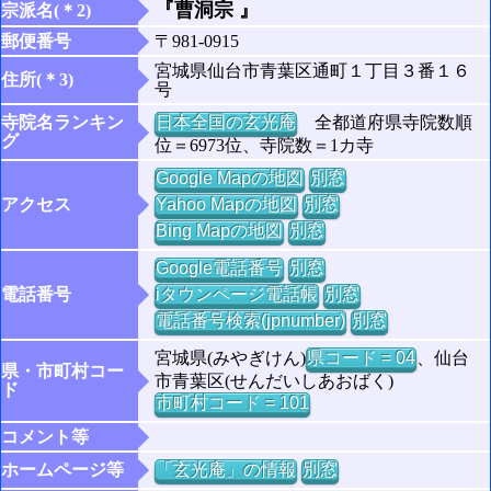
『曹洞宗 』
宗派名(＊2)
郵便番号
〒981-0915
宮城県仙台市青葉区通町１丁目３番１６
住所(＊3)
号
寺院名ランキン
日本全国の玄光庵
全都道府県寺院数順
グ
位＝6973位、寺院数＝1カ寺
Google Mapの地図
別窓
アクセス
Yahoo Mapの地図
別窓
Bing Mapの地図
別窓
Google電話番号
別窓
電話番号
iタウンページ電話帳
別窓
電話番号検索(jpnumber)
別窓
宮城県(みやぎけん)
県コード = 04
、仙台
県・市町村コー
市青葉区(せんだいしあおばく)
ド
市町村コード = 101
コメント等
ホームページ等
「玄光庵」の情報
別窓