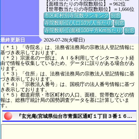
【面積当たりの寺院数順位】＝962位
【世帯数当たりの寺院数順位】＝1,666位
市区町村別寺院数ランキング
別窓
寺院数順位(人口10万人当たり)
別窓
寺院数順位(面積100平方Km当たり)
別窓
最終更新日
2026-07-28(火曜日)
（＊１）「寺院名」は、法務省法務局の宗教法人登記情報に
基づき表示しております。
（＊２）宗派名の一部は、ＡＩを利用してインターネット経
由で情報を収集しているため、データに誤りがある場合があ
ります。
（＊３）「住所」は、法務省法務局の宗教法人登記情報に基
づき表示しております。
（＊４）「宗教法人番号」は、国税庁の法人番号情報に基づ
き表示しております。
（＊５）都道府県・市区町村の人口、面積、世帯数などの情
報は、総務庁統計局の国勢調査データを基に計算していま
す。
『玄光庵(宮城県仙台市青葉区通町１丁目３番１６号)