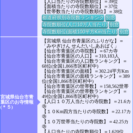
【人口当たりの寺院数順位】＝39位
【面積当たりの寺院数順位】＝37位
【世帯数当たりの寺院数順位】＝38位
都道府県別寺院数ランキング
別窓
寺院数順位(人口10万人当たり)
別窓
寺院数順位(面積100平方Km当たり)
別窓
【宮城県 仙台市青葉区のふりがな】＝
「みやぎけん せんだいしあおばく」
【仙台市青葉区の寺院数】＝67カ寺
【仙台市青葉区の人口】＝310,183人
【仙台市青葉区の人口数ランキング】＝
68位(全国1,866市区町村中)
【仙台市青葉区の面積】＝302.24平方Km
【仙台市青葉区の面積ランキング】＝389
位(全国1,866市区町村中)
【仙台市青葉区の世帯数】＝158,562世帯
【仙台市青葉区の世帯数ランキング】＝
49位(全国1,866市区町村中)
宮城県仙台市青
【人口１０万人当たりの寺院数】＝21.6カ
葉区のお寺情報
寺
(＊５)
【１０Km四方当たりの寺院数】＝22.17カ
寺
【１０万世帯当たりの寺院数】＝42.25カ
寺
【人口当たりの寺院数順位】＝1,620位