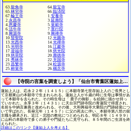
63.
龍角寺
64.
龍宝寺
65.
林宅寺
66.
臨済院
67.
輪王寺
1.
安養寺
2.
永昌寺
3.
延壽院
4.
恩慶寺
5.
覚範寺
6.
活牛寺
7.
寛行院
8.
興源寺
9.
興禅寺
10.
賢聖院
12.
光圓寺
13.
光西寺
14.
光禪寺
15.
光明寺
16.
江巖寺
17.
資福寺
18.
慈光院
19.
慈晃院
20.
壽徳寺
21.
秀林寺
22.
充国寺
23.
昌繁寺
24.
松源寺
25.
称覚寺
26.
稱念寺
【寺院の言葉を調査しよう】「仙台市青葉区蓮如上人
蓮如上人は、応永２２年（１４１５）に本願寺第七世存如上人のご長男とし
て京都東山の本願寺で生まれられる。蓮如上人が６歳の時に生母は事情があ
って本願寺を去られた。その時生母は「 鹿子の御影」を絵師に描かせ持っ
ていかれた。永享３年（１４３１）に天台宗門跡寺院の青蓮院で得度され、
名前を中納言兼壽と改められる。その後、大和興福寺大乗院の門跡経覚につ
いて学ばれた。長禄元年（１４５７）に父の死去に伴い、本願寺第八世の留
主職を継承され、近江・北陸の教化につとめられる。明応８年（１４９９）
に山科の本願寺で多くの弟子や門徒たちに見守られ、８５年間のご生涯を終
えられた。
詳細はこのリンク【蓮如上人を考える】