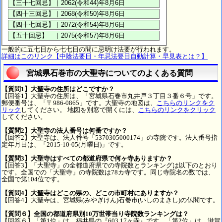
一般的に五七日から七七日の間に忌明け法要が行われます。
詳細はこのリンク【中陰法要日・年忌法要日自動計算・早見表とは？】
宮城県石巻市の大聖寺についてのよくある質問
【質問1】大聖寺の住所はどこですか？
【回答1】大聖寺の住所は、「宮城県石巻市丸井戸３丁目３番６号」です。
郵便番号は、「〒986-0865」です。大聖寺の地図は、
こちらのリンクをク
リック
してください。 地図を別窓で開くには、
こちらのリンクをクリック
してください。
【質問2】大聖寺の法人番号は何番ですか？
【回答2】大聖寺は、法人番号「5370305000174」の寺院です。法人番号指
定年月日は、「2015-10-05(月曜日)」です。
【質問3】大聖寺はすべての都道府県で何ヶ寺ありますか？
【回答3】「大聖寺」の全都道府県での寺院数とランキングは以下のとおり
です。全国での「大聖寺」の寺院数は78カ寺です。同じ寺院名の数では、
全国で第104位です。
【質問4】大聖寺はどこの県の、どこの市町村にありますか？
【回答4】大聖寺は、宮城県(みやぎけん)石巻市(いしのまきし)の仏閣です。
【質問６】全国の都道府県別10万世帯当り寺院数ランキングは？
【回答６】「第1位」は、福井県の『603.17ヶ寺』です。「第2位」は、滋賀