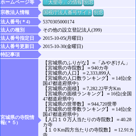
ホームページ等
「大聖寺」の情報
別窓
宗教法人情報
国税庁法人番号サイト
別窓
法人番号(＊4)
5370305000174
法人の種別
その他の設立登記法人(399)
法人番号指定日
2015-10-05(月曜日)
法人番号更新日
2015-10-30(金曜日)
特記事項
【宮城県のふりがな】＝「みやぎけん」
【宮城県の寺院数】＝940カ寺
【宮城県の人口】＝2,333,899人
【宮城県の人口数ランキング】＝14位(全
国47都道府県中)
【宮城県の面積】＝7,282.22平方Km
【宮城県の面積ランキング】＝16位(全国
47都道府県中)
【宮城県の世帯数】＝944,720世帯
【宮城県の世帯数ランキング】＝14位(全
国47都道府県中)
宮城県の寺院情
【人口１０万人当たりの寺院数】＝40.28
報(＊５)
カ寺
【１０Km四方当たりの寺院数】＝12.91カ
寺