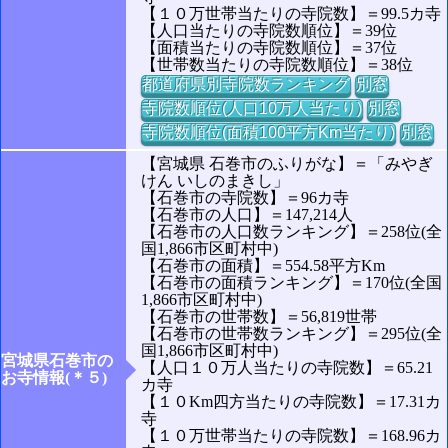
【１０万世帯当たりの寺院数】＝99.5カ寺
【人口当たりの寺院数順位】＝39位
【面積当たりの寺院数順位】＝37位
【世帯数当たりの寺院数順位】＝38位
都道府県別寺院数ランキング
別窓
寺院数順位(人口10万人当たり)
別窓
寺院数順位(面積100平方Km当たり)
別窓
【宮城県 石巻市のふりがな】＝「みやぎ
けん いしのまきし」
【石巻市の寺院数】＝96カ寺
【石巻市の人口】＝147,214人
【石巻市の人口数ランキング】＝258位(全
国1,866市区町村中)
【石巻市の面積】＝554.58平方Km
【石巻市の面積ランキング】＝170位(全国
1,866市区町村中)
【石巻市の世帯数】＝56,819世帯
【石巻市の世帯数ランキング】＝295位(全
国1,866市区町村中)
宮城県石巻市の
【人口１０万人当たりの寺院数】＝65.21
お寺情報(＊５)
カ寺
【１０Km四方当たりの寺院数】＝17.31カ
寺
【１０万世帯当たりの寺院数】＝168.96カ