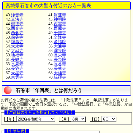
宮城県石巻市の大聖寺付近のお寺一覧表
40.
浄音寺
41.
淨蓮寺
42.
真法寺
43.
神明院
44.
崇德寺
45.
西雲寺
46.
西光寺
47.
西藏寺
48.
西念寺
49.
千照寺
50.
前谷寺
51.
全隆寺
52.
禪昌寺
53.
多福院
54.
大永寺
56.
大通寺
57.
大忍寺
58.
瀧泉院
59.
地福寺
60.
長栄寺
61.
長観寺
62.
長泉院
63.
長泉寺
64.
長谷寺
65.
長谷寺
66.
長林寺
67.
天星寺
68.
天雄寺
69.
東雲寺
70.
統禪寺
石巻市「年回表」とは何だろう
お葬式やご葬儀の後の法要には、「中陰法要日」と「年忌法要」がありま
す。下記の画面でご命日を選択すると、「中陰法要日」と「年忌法要」が自
動的に表示されます。
【ご命日の年月日を指定してください】
【年】
【月】
【日】
【中陰法要】