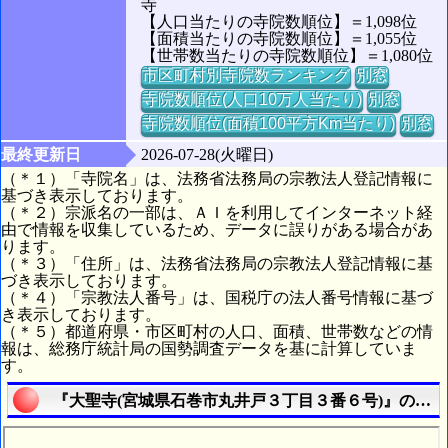
寺
【人口当たりの寺院数順位】＝1,098位
【面積当たりの寺院数順位】＝1,055位
【世帯数当たりの寺院数順位】＝1,080位
市区町村別寺院数ランキング
別窓
寺院数順位(人口10万人当たり)
別窓
寺院数順位(面積100平方Km当たり)
別窓
最終更新日
2026-07-28(火曜日)
（＊１）「寺院名」は、法務省法務局の宗教法人登記情報に
基づき表示しております。
（＊２）宗派名の一部は、ＡＩを利用してインターネット経
由で情報を収集しているため、データに誤りがある場合があ
ります。
（＊３）「住所」は、法務省法務局の宗教法人登記情報に基
づき表示しております。
（＊４）「宗教法人番号」は、国税庁の法人番号情報に基づ
き表示しております。
（＊５）都道府県・市区町村の人口、面積、世帯数などの情
報は、総務庁統計局の国勢調査データを基に計算していま
す。
『大聖寺(宮城県石巻市丸井戸３丁目３番６号)』の航