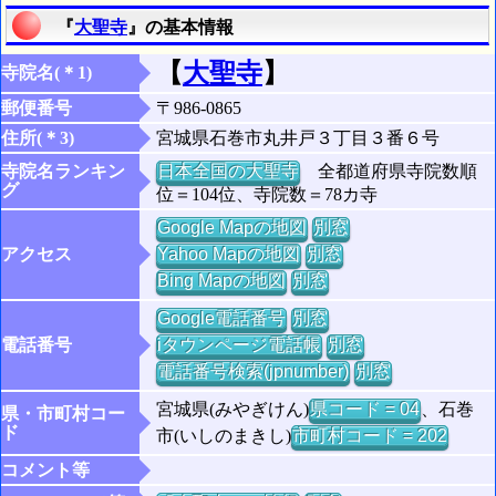
『
大聖寺
』の基本情報
【
大聖寺
】
寺院名(＊1)
郵便番号
〒986-0865
住所(＊3)
宮城県石巻市丸井戸３丁目３番６号
寺院名ランキン
日本全国の大聖寺
全都道府県寺院数順
グ
位＝104位、寺院数＝78カ寺
Google Mapの地図
別窓
アクセス
Yahoo Mapの地図
別窓
Bing Mapの地図
別窓
Google電話番号
別窓
電話番号
iタウンページ電話帳
別窓
電話番号検索(jpnumber)
別窓
宮城県(みやぎけん)
県コード = 04
、石巻
県・市町村コー
ド
市(いしのまきし)
市町村コード = 202
コメント等