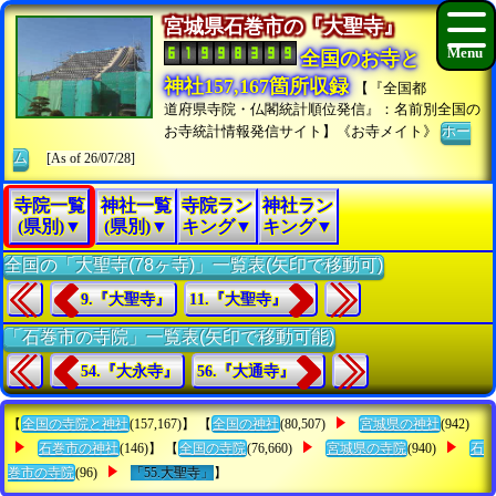
宮城県石巻市の『大聖寺』
全国のお寺と
神社157,167箇所収録
【『全国都
道府県寺院・仏閣統計順位発信』：名前別全国の
お寺統計情報発信サイト】《お寺メイト》
ホー
ム
[As of 26/07/28]
寺院一覧
神社一覧
寺院ラン
神社ラン
(県別)▼
(県別)▼
キング▼
キング▼
全国の「大聖寺(78ヶ寺)」一覧表(矢印で移動可)
9.『大聖寺』
11.『大聖寺』
「石巻市の寺院」一覧表(矢印で移動可能)
54.『大永寺』
56.『大通寺』
【
全国の寺院と神社
(157,167)】 【
全国の神社
(80,507)
宮城県の神社
(942)
石巻市の神社
(146)】 【
全国の寺院
(76,660)
宮城県の寺院
(940)
石
巻市の寺院
(96)
「55.大聖寺」
】