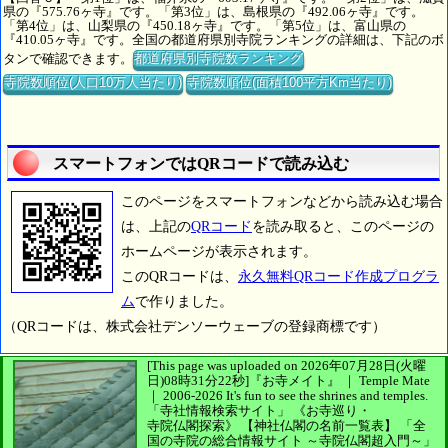
県の『575.76ヶ寺』です。「第3位」は、島根県の『492.06ヶ寺』です。
「第4位」は、山梨県の『450.18ヶ寺』です。「第5位」は、富山県の
『410.05ヶ寺』です。全国の都道府県別寺院ランキングの詳細は、下記のボ
タンで確認できます。
都道府県別寺院数ランキング
寺院数順位(人口10万人当たり)
寺院数順位(面積100平方Km当たり)
スマートフォンではQRコードで読み込む
このページをスマートフォンなどから読み込む場合
は、上記の
QRコード
を読み取ると、このページの
ホームページが表示されます。
このQRコードは、
永久無料QRコード作成プログラ
ム
で作りました。
（QRコードは、株式会社デンソーウェーブの登録商標です）
[This page was uploaded on 2026年07月28日(火曜
日)08時31分22秒]
『お寺メイト』 ｜ Temple Mate
｜
2006-2026
It's fun to see
the shrines and temples.
「寺社情報検索サイト」
《お寺巡り・
寺院仏閣探索》
【神社仏閣の名前一覧表】
「全
国の寺院の総合情報サイト ～寺院仏閣超入門～」