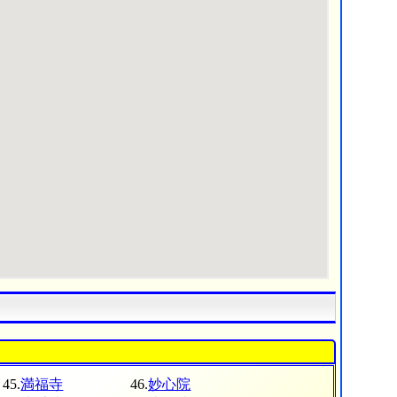
45.
満福寺
46.
妙心院