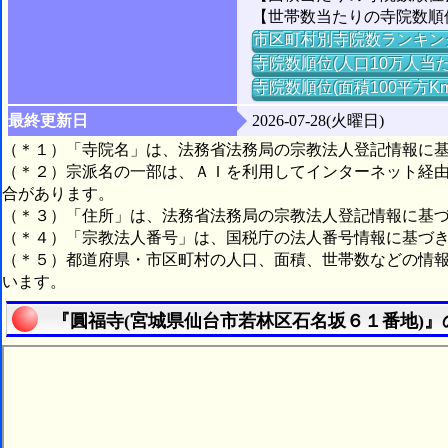
【世帯数当たりの寺院数順位】
市区町村別寺院数ランキン
寺院数順位(人口10万人当た
寺院数順位(面積100平方K
最終更新日
2026-07-28(火曜日)
（＊１）「寺院名」は、法務省法務局の宗教法人登記情報に
（＊２）宗派名の一部は、ＡＩを利用してインターネット経
合があります。
（＊３）「住所」は、法務省法務局の宗教法人登記情報に基
（＊４）「宗教法人番号」は、国税庁の法人番号情報に基づ
（＊５）都道府県・市区町村の人口、面積、世帯数などの情
います。
『圓福寺(宮城県仙台市若林区石名坂６１番地)』