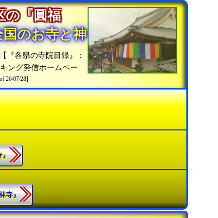
区の『圓福
全国のお寺と神
【『各県の寺院目録』：
キング発信ホームペー
of 26/07/28]
寺』
皎林寺』