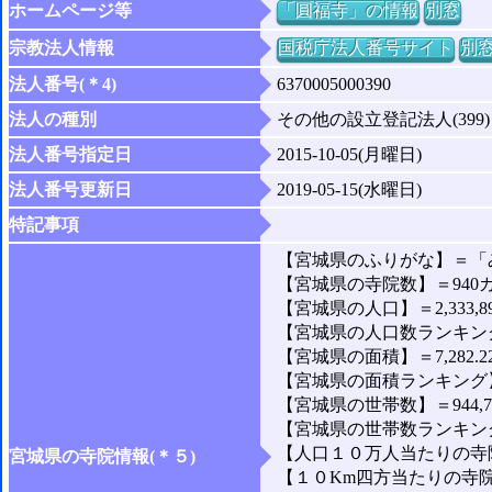
ホームページ等
「圓福寺」の情報
別窓
宗教法人情報
国税庁法人番号サイト
別
法人番号(＊4)
6370005000390
法人の種別
その他の設立登記法人(399)
法人番号指定日
2015-10-05(月曜日)
法人番号更新日
2019-05-15(水曜日)
特記事項
【宮城県のふりがな】＝「
【宮城県の寺院数】＝940
【宮城県の人口】＝2,333,8
【宮城県の人口数ランキング
【宮城県の面積】＝7,282.2
【宮城県の面積ランキング】
【宮城県の世帯数】＝944,7
【宮城県の世帯数ランキング
【人口１０万人当たりの寺院
宮城県の寺院情報(＊５)
【１０Km四方当たりの寺院数