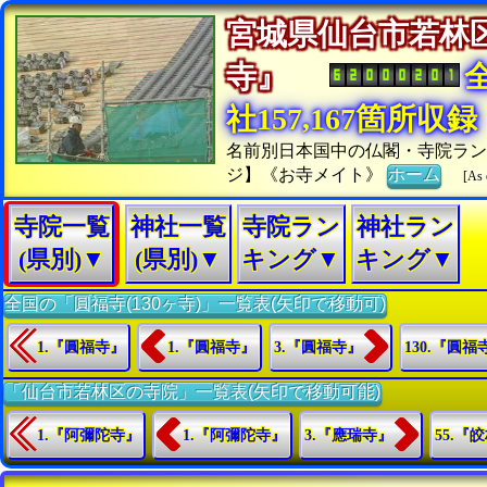
宮城県仙台市若林
寺』
社157,167箇所収録
名前別日本国中の仏閣・寺院ラン
ジ】《お寺メイト》
ホーム
[As 
寺院一覧
神社一覧
寺院ラン
神社ラン
(県別)▼
(県別)▼
キング▼
キング▼
全国の「圓福寺(130ヶ寺)」一覧表(矢印で移動可)
1.『圓福寺』
1.『圓福寺』
3.『圓福寺』
130.『圓福
「仙台市若林区の寺院」一覧表(矢印で移動可能)
1.『阿彌陀寺』
1.『阿彌陀寺』
3.『應瑞寺』
55.『