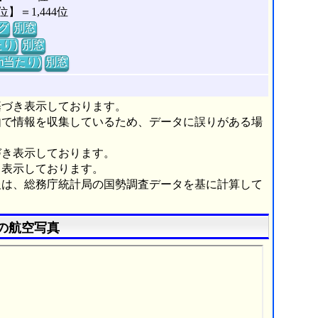
＝1,444位
グ
別窓
り)
別窓
m当たり)
別窓
基づき表示しております。
由で情報を収集しているため、データに誤りがある場
づき表示しております。
き表示しております。
報は、総務庁統計局の国勢調査データを基に計算して
の航空写真