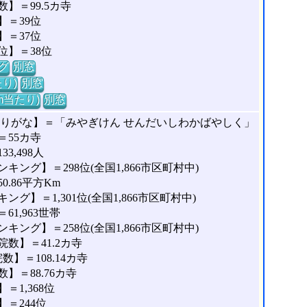
】＝99.5カ寺
＝39位
＝37位
位】＝38位
グ
別窓
り)
別窓
m当たり)
別窓
ふりがな】＝「みやぎけん せんだいしわかばやしく」
55カ寺
,498人
ング】＝298位(全国1,866市区町村中)
.86平方Km
】＝1,301位(全国1,866市区町村中)
1,963世帯
ング】＝258位(全国1,866市区町村中)
数】＝41.2カ寺
】＝108.14カ寺
＝88.76カ寺
1,368位
＝244位