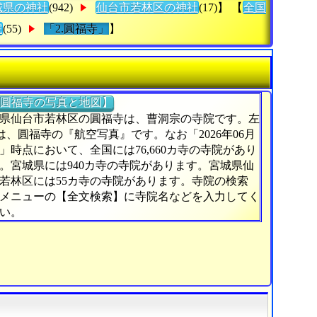
城県の神社
(942)
仙台市若林区の神社
(17)】 【
全国
院
(55)
「2.圓福寺」
】
圓福寺の写真と地図】
県仙台市若林区の圓福寺は、曹洞宗の寺院です。左
)は、圓福寺の『航空写真』です。なお「2026年06月
日」時点において、全国には76,660カ寺の寺院があり
。宮城県には940カ寺の寺院があります。宮城県仙
若林区には55カ寺の寺院があります。寺院の検索
メニューの【全文検索】に寺院名などを入力してく
い。