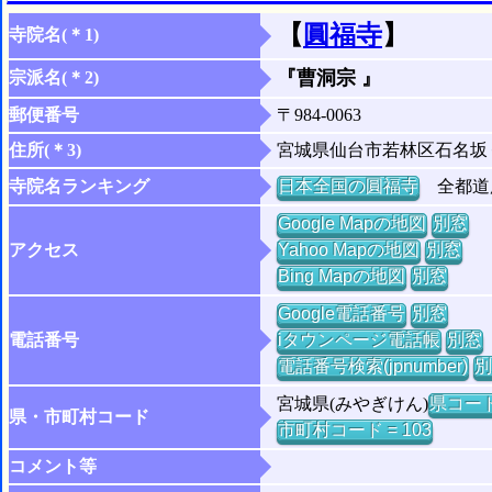
【
圓福寺
】
寺院名(＊1)
『曹洞宗 』
宗派名(＊2)
郵便番号
〒984-0063
住所(＊3)
宮城県仙台市若林区石名坂
寺院名ランキング
日本全国の圓福寺
全都道府
Google Mapの地図
別窓
アクセス
Yahoo Mapの地図
別窓
Bing Mapの地図
別窓
Google電話番号
別窓
電話番号
iタウンページ電話帳
別窓
電話番号検索(jpnumber)
別
宮城県(みやぎけん)
県コード 
県・市町村コード
市町村コード = 103
コメント等