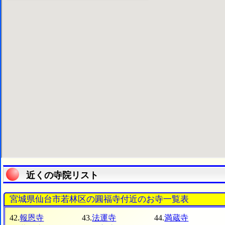
近くの寺院リスト
宮城県仙台市若林区の圓福寺付近のお寺一覧表
42.
報恩寺
43.
法運寺
44.
満蔵寺