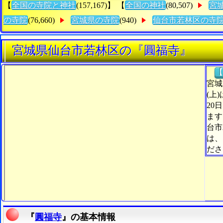
【
全国の寺院と神社
(157,167)】 【
全国の神社
(80,507)
宮
の寺院
(76,660)
宮城県の寺院
(940)
仙台市若林区の寺
宮城県仙台市若林区の『圓福寺』
【
宮城
(上
20
ます
台市
は、
ださ
『
圓福寺
』の基本情報