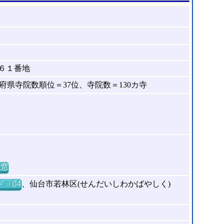
６１番地
県寺院数順位＝37位、寺院数＝130カ寺
窓
= 04
、仙台市若林区(せんだいしわかばやしく)