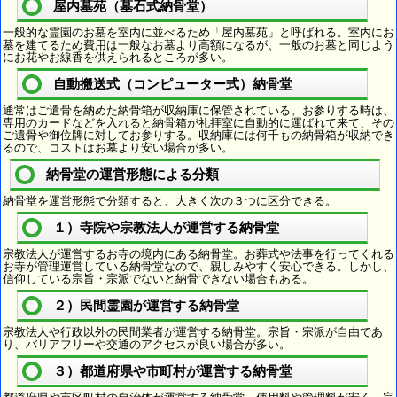
屋内墓苑（墓石式納骨堂）
一般的な霊園のお墓を室内に並べるため「屋内墓苑」と呼ばれる。室内にお
墓を建てるため費用は一般なお墓より高額になるが、一般のお墓と同じよう
にお花やお線香を供えられるところが多い。
自動搬送式（コンピューター式）納骨堂
通常はご遺骨を納めた納骨箱が収納庫に保管されている。お参りする時は、
専用のカードなどを入れると納骨箱が礼拝室に自動的に運ばれて来て、その
ご遺骨や御位牌に対してお参りする。収納庫には何千もの納骨箱が収納でき
るので、コストはお墓より安い場合が多い。
納骨堂の運営形態による分類
納骨堂を運営形態で分類すると、大きく次の３つに区分できる。
１）寺院や宗教法人が運営する納骨堂
宗教法人が運営するお寺の境内にある納骨堂。お葬式や法事を行ってくれる
お寺が管理運営している納骨堂なので、親しみやすく安心できる。しかし、
信仰している宗旨・宗派でないと納骨できない場合もある。
２）民間霊園が運営する納骨堂
宗教法人や行政以外の民間業者が運営する納骨堂。宗旨・宗派が自由であ
り、バリアフリーや交通のアクセスが良い場合が多い。
３）都道府県や市町村が運営する納骨堂