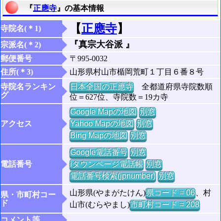
『
正應寺
』の基本情報
【
正應寺
】
寺院名(＊1)
『真宗大谷派 』
宗派名(＊2)
郵便番号
〒995-0032
住所(＊3)
山形県村山市楯岡荒町１丁目６番８号
寺院名ランキン
日本全国の正應寺
全都道府県寺院数順
グ
位＝627位、寺院数＝19カ寺
Google Mapの地図
別窓
アクセス
Yahoo Mapの地図
別窓
Bing Mapの地図
別窓
Google電話番号
別窓
電話番号
iタウンページ電話帳
別窓
電話番号検索(jpnumber)
別窓
山形県(やまがたけん)
県コード = 06
、村
県・市町村コー
ド
山市(むらやまし)
市町村コード = 208
コメント等