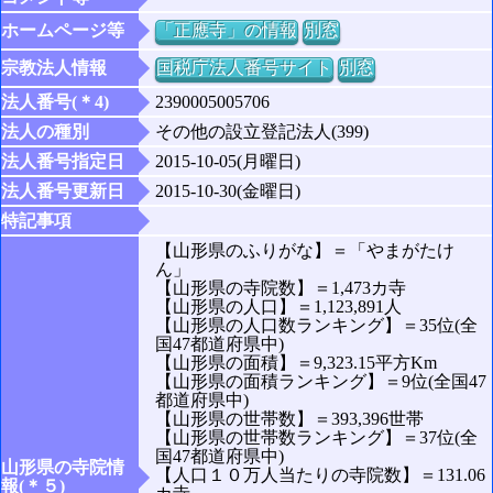
ホームページ等
「正應寺」の情報
別窓
宗教法人情報
国税庁法人番号サイト
別窓
法人番号(＊4)
2390005005706
法人の種別
その他の設立登記法人(399)
法人番号指定日
2015-10-05(月曜日)
法人番号更新日
2015-10-30(金曜日)
特記事項
【山形県のふりがな】＝「やまがたけ
ん」
【山形県の寺院数】＝1,473カ寺
【山形県の人口】＝1,123,891人
【山形県の人口数ランキング】＝35位(全
国47都道府県中)
【山形県の面積】＝9,323.15平方Km
【山形県の面積ランキング】＝9位(全国47
都道府県中)
【山形県の世帯数】＝393,396世帯
【山形県の世帯数ランキング】＝37位(全
国47都道府県中)
山形県の寺院情
【人口１０万人当たりの寺院数】＝131.06
報(＊５)