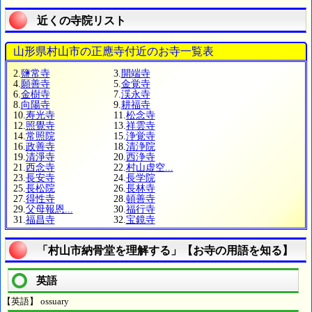
近くの寺院リスト
山形県村山市の正應寺付近のお寺一覧表
2.
鹽常寺
3.
開端寺
4.
願善寺
5.
金覚寺
6.
金樹寺
7.
渓永寺
8.
向陽寺
9.
耕福寺
10.
寿光寺
11.
松念寺
12.
照覺寺
13.
祥雲寺
14.
常照院
15.
浄覚寺
16.
政善寺
18.
清浄院
19.
清淨寺
20.
西浄寺
21.
西念寺
22.
村山虚空...
23.
長安寺
24.
長学院
25.
長松院
26.
長林寺
27.
得性寺
28.
頓善寺
29.
父母報恩...
30.
福行寺
31.
福昌寺
32.
宝鏡寺
「村山市納骨堂を理解する」【お寺の用語を知る】
英語
【英語】 ossuary