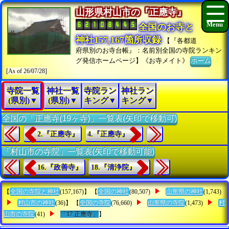
山形県村山市の『正應寺』
全国のお寺と
神社157,167箇所収録
【『各都道
府県別のお寺台帳』：名前別全国の寺院ランキン
グ発信ホームページ】《お寺メイト》
ホーム
[As of 26/07/28]
寺院一覧
神社一覧
寺院ラン
神社ラン
(県別)▼
(県別)▼
キング▼
キング▼
全国の「正應寺(19ヶ寺)」一覧表(矢印で移動可)
2.『正應寺』
4.『正應寺』
「村山市の寺院」一覧表(矢印で移動可能)
16.『政善寺』
18.『清浄院』
【
全国の寺院と神社
(157,167)】 【
全国の神社
(80,507)
山形県の神社
(1,743)
村山市の神社
(36)】 【
全国の寺院
(76,660)
山形県の寺院
(1,473)
村
山市の寺院
(41)
「17.正應寺」
】