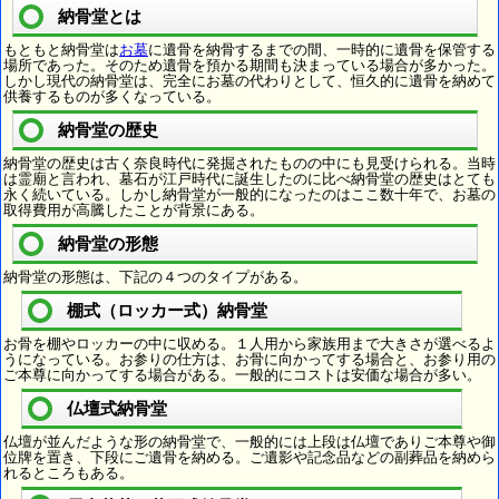
納骨堂とは
もともと納骨堂は
お墓
に遺骨を納骨するまでの間、一時的に遺骨を保管する
場所であった。そのため遺骨を預かる期間も決まっている場合が多かった。
しかし現代の納骨堂は、完全にお墓の代わりとして、恒久的に遺骨を納めて
供養するものが多くなっている。
納骨堂の歴史
納骨堂の歴史は古く奈良時代に発掘されたものの中にも見受けられる。当時
は霊廟と言われ、墓石が江戸時代に誕生したのに比べ納骨堂の歴史はとても
永く続いている。しかし納骨堂が一般的になったのはここ数十年で、お墓の
取得費用が高騰したことが背景にある。
納骨堂の形態
納骨堂の形態は、下記の４つのタイプがある。
棚式（ロッカー式）納骨堂
お骨を棚やロッカーの中に収める。１人用から家族用まで大きさが選べるよ
うになっている。お参りの仕方は、お骨に向かってする場合と、お参り用の
ご本尊に向かってする場合がある。一般的にコストは安価な場合が多い。
仏壇式納骨堂
仏壇が並んだような形の納骨堂で、一般的には上段は仏壇でありご本尊や御
位牌を置き、下段にご遺骨を納める。ご遺影や記念品などの副葬品を納めら
れるところもある。