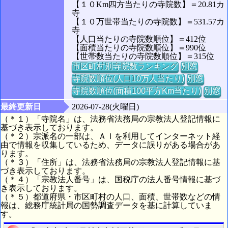
【１０Km四方当たりの寺院数】＝20.81カ
寺
【１０万世帯当たりの寺院数】＝531.57カ
寺
【人口当たりの寺院数順位】＝412位
【面積当たりの寺院数順位】＝990位
【世帯数当たりの寺院数順位】＝315位
市区町村別寺院数ランキング
別窓
寺院数順位(人口10万人当たり)
別窓
寺院数順位(面積100平方Km当たり)
別窓
最終更新日
2026-07-28(火曜日)
（＊１）「寺院名」は、法務省法務局の宗教法人登記情報に
基づき表示しております。
（＊２）宗派名の一部は、ＡＩを利用してインターネット経
由で情報を収集しているため、データに誤りがある場合があ
ります。
（＊３）「住所」は、法務省法務局の宗教法人登記情報に基
づき表示しております。
（＊４）「宗教法人番号」は、国税庁の法人番号情報に基づ
き表示しております。
（＊５）都道府県・市区町村の人口、面積、世帯数などの情
報は、総務庁統計局の国勢調査データを基に計算していま
す。