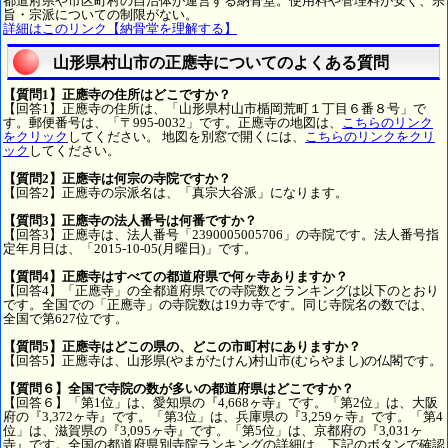
都道府県や市区町村の自治体が運営する納骨堂。使用料や管理料が安く、宗
旨・宗派についての制限がない。
詳細はこのリンク【納骨堂を理解する】
山形県村山市の正應寺についてのよくある質問
【質問1】正應寺の住所はどこですか？
【回答1】正應寺の住所は、「山形県村山市楯岡荒町１丁目６番８号」で
す。郵便番号は、「〒995-0032」です。正應寺の地図は、
こちらのリンク
をクリック
してください。 地図を別窓で開くには、
こちらのリンクをクリ
ック
してください。
【質問2】正應寺は何宗の寺院ですか？
【回答2】正應寺の宗派名は、「真宗大谷派」になります。
【質問3】正應寺の法人番号は何番ですか？
【回答3】正應寺は、法人番号「2390005005706」の寺院です。法人番号指
定年月日は、「2015-10-05(月曜日)」です。
【質問4】正應寺はすべての都道府県で何ヶ寺ありますか？
【回答4】「正應寺」の全都道府県での寺院数とランキングは以下のとおり
です。全国での「正應寺」の寺院数は19カ寺です。同じ寺院名の数では、
全国で第627位です。
【質問5】正應寺はどこの県の、どこの市町村にありますか？
【回答5】正應寺は、山形県(やまがたけん)村山市(むらやまし)の仏閣です。
【質問６】全国で寺院の数が多いの都道府県はどこですか？
【回答６】「第1位」は、愛知県の『4,668ヶ寺』です。「第2位」は、大阪
府の『3,372ヶ寺』です。「第3位」は、兵庫県の『3,259ヶ寺』です。「第4
位」は、滋賀県の『3,095ヶ寺』です。「第5位」は、京都府の『3,031ヶ
寺』です。全国の都道府県別寺院ランキングの詳細は、下記のボタンで確認