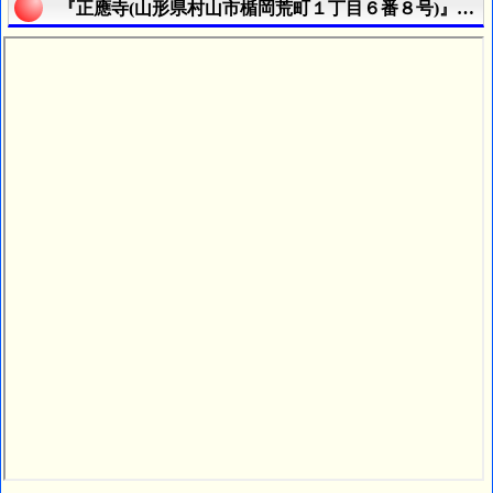
『正應寺(山形県村山市楯岡荒町１丁目６番８号)』の