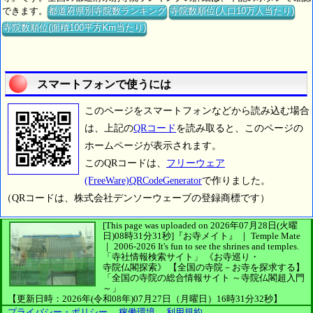
できます。
都道府県別寺院数ランキング
寺院数順位(人口10万人当たり)
寺院数順位(面積100平方Km当たり)
スマートフォンで使うには
このページをスマートフォンなどから読み込む場合
は、上記の
QRコード
を読み取ると、このページの
ホームページが表示されます。
このQRコードは、
フリーウェア
(FreeWare)QRCodeGenerator
で作りました。
（QRコードは、株式会社デンソーウェーブの登録商標です）
[This page was uploaded on 2026年07月28日(火曜
日)08時31分31秒]
『お寺メイト』 ｜ Temple Mate
｜
2006-2026
It's fun to see
the shrines and temples.
「寺社情報検索サイト」
《お寺巡り・
寺院仏閣探索》
【全国の寺院－お寺を探求する】
「全国の寺院の総合情報サイト ～寺院仏閣超入門
～」
【更新日時：2026年(令和08年)07月27日（月曜日）16時31分32秒】
プライバシー・ポリシー
、
稼働環境
、
利用規約