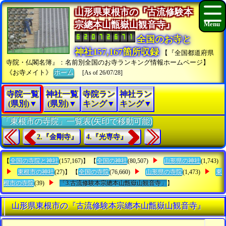
山形県東根市の『古流修験本
宗總本山甑嶽山観音寺』
全国のお寺と
神社157,167箇所収録
【『全国都道府県
寺院・仏閣名簿』：名前別全国のお寺ランキング情報ホームページ】
《お寺メイト》
ホーム
[As of 26/07/28]
寺院一覧
神社一覧
寺院ラン
神社ラン
(県別)▼
(県別)▼
キング▼
キング▼
「東根市の寺院」一覧表(矢印で移動可能)
2.『金剛寺』
4.『光専寺』
【
全国の寺院と神社
(157,167)】 【
全国の神社
(80,507)
山形県の神社
(1,743)
東根市の神社
(27)】 【
全国の寺院
(76,660)
山形県の寺院
(1,473)
東
根市の寺院
(39)
「3.古流修験本宗總本山甑嶽山観音寺」
】
山形県東根市の『古流修験本宗總本山甑嶽山観音寺』