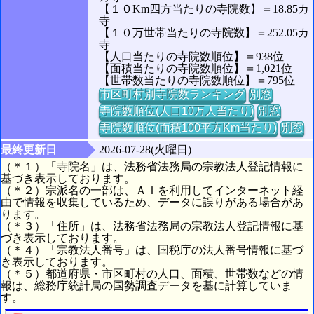
【１０Km四方当たりの寺院数】＝18.85カ
寺
【１０万世帯当たりの寺院数】＝252.05カ
寺
【人口当たりの寺院数順位】＝938位
【面積当たりの寺院数順位】＝1,021位
【世帯数当たりの寺院数順位】＝795位
市区町村別寺院数ランキング
別窓
寺院数順位(人口10万人当たり)
別窓
寺院数順位(面積100平方Km当たり)
別窓
最終更新日
2026-07-28(火曜日)
（＊１）「寺院名」は、法務省法務局の宗教法人登記情報に
基づき表示しております。
（＊２）宗派名の一部は、ＡＩを利用してインターネット経
由で情報を収集しているため、データに誤りがある場合があ
ります。
（＊３）「住所」は、法務省法務局の宗教法人登記情報に基
づき表示しております。
（＊４）「宗教法人番号」は、国税庁の法人番号情報に基づ
き表示しております。
（＊５）都道府県・市区町村の人口、面積、世帯数などの情
報は、総務庁統計局の国勢調査データを基に計算していま
す。