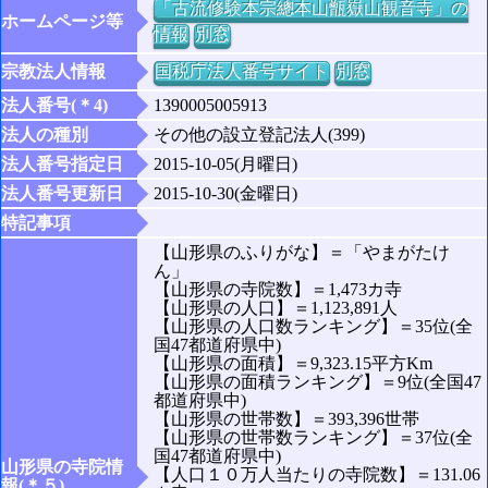
「古流修験本宗總本山甑嶽山観音寺」の
ホームページ等
情報
別窓
宗教法人情報
国税庁法人番号サイト
別窓
法人番号(＊4)
1390005005913
法人の種別
その他の設立登記法人(399)
法人番号指定日
2015-10-05(月曜日)
法人番号更新日
2015-10-30(金曜日)
特記事項
【山形県のふりがな】＝「やまがたけ
ん」
【山形県の寺院数】＝1,473カ寺
【山形県の人口】＝1,123,891人
【山形県の人口数ランキング】＝35位(全
国47都道府県中)
【山形県の面積】＝9,323.15平方Km
【山形県の面積ランキング】＝9位(全国47
都道府県中)
【山形県の世帯数】＝393,396世帯
【山形県の世帯数ランキング】＝37位(全
国47都道府県中)
山形県の寺院情
【人口１０万人当たりの寺院数】＝131.06
報(＊５)