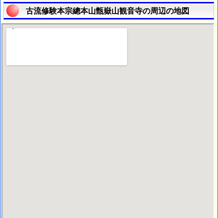
古流修験本宗總本山甑嶽山観音寺の周辺の地図