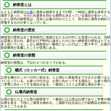
納骨堂とは
もともと納骨堂は
お墓
に遺骨を納骨するまでの間、一時的に遺骨を保管する
場所であった。そのため遺骨を預かる期間も決まっている場合が多かった。
しかし現代の納骨堂は、完全にお墓の代わりとして、恒久的に遺骨を納めて
供養するものが多くなっている。
納骨堂の歴史
納骨堂の歴史は古く奈良時代に発掘されたものの中にも見受けられる。当時
は霊廟と言われ、墓石が江戸時代に誕生したのに比べ納骨堂の歴史はとても
永く続いている。しかし納骨堂が一般的になったのはここ数十年で、お墓の
取得費用が高騰したことが背景にある。
納骨堂の形態
納骨堂の形態は、下記の４つのタイプがある。
棚式（ロッカー式）納骨堂
お骨を棚やロッカーの中に収める。１人用から家族用まで大きさが選べるよ
うになっている。お参りの仕方は、お骨に向かってする場合と、お参り用の
ご本尊に向かってする場合がある。一般的にコストは安価な場合が多い。
仏壇式納骨堂
仏壇が並んだような形の納骨堂で、一般的には上段は仏壇でありご本尊や御
位牌を置き、下段にご遺骨を納める。ご遺影や記念品などの副葬品を納めら
れるところもある。