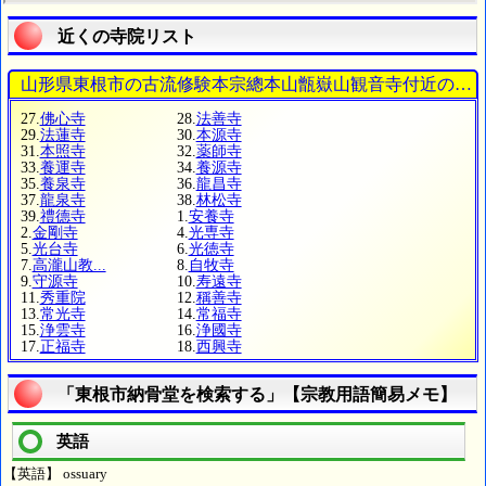
近くの寺院リスト
山形県東根市の古流修験本宗總本山甑嶽山観音寺付近のお
27.
佛心寺
28.
法善寺
29.
法蓮寺
30.
本源寺
31.
本照寺
32.
薬師寺
33.
養運寺
34.
養源寺
35.
養泉寺
36.
龍昌寺
37.
龍泉寺
38.
林松寺
39.
禮德寺
1.
安養寺
2.
金剛寺
4.
光専寺
5.
光台寺
6.
光徳寺
7.
高瀧山教...
8.
自牧寺
9.
守源寺
10.
寿遠寺
11.
秀重院
12.
稱善寺
13.
常光寺
14.
常福寺
15.
浄雲寺
16.
浄國寺
17.
正福寺
18.
西興寺
「東根市納骨堂を検索する」【宗教用語簡易メモ】
英語
【英語】 ossuary