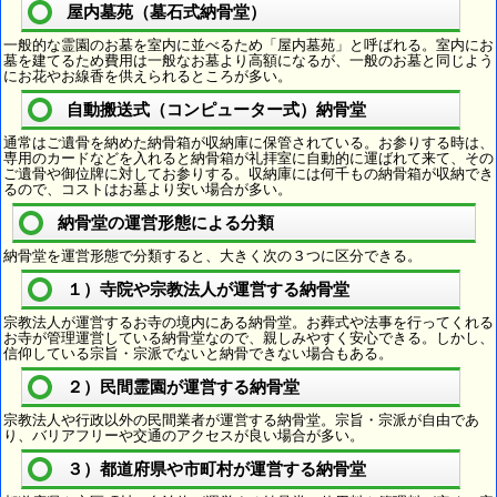
屋内墓苑（墓石式納骨堂）
一般的な霊園のお墓を室内に並べるため「屋内墓苑」と呼ばれる。室内にお
墓を建てるため費用は一般なお墓より高額になるが、一般のお墓と同じよう
にお花やお線香を供えられるところが多い。
自動搬送式（コンピューター式）納骨堂
通常はご遺骨を納めた納骨箱が収納庫に保管されている。お参りする時は、
専用のカードなどを入れると納骨箱が礼拝室に自動的に運ばれて来て、その
ご遺骨や御位牌に対してお参りする。収納庫には何千もの納骨箱が収納でき
るので、コストはお墓より安い場合が多い。
納骨堂の運営形態による分類
納骨堂を運営形態で分類すると、大きく次の３つに区分できる。
１）寺院や宗教法人が運営する納骨堂
宗教法人が運営するお寺の境内にある納骨堂。お葬式や法事を行ってくれる
お寺が管理運営している納骨堂なので、親しみやすく安心できる。しかし、
信仰している宗旨・宗派でないと納骨できない場合もある。
２）民間霊園が運営する納骨堂
宗教法人や行政以外の民間業者が運営する納骨堂。宗旨・宗派が自由であ
り、バリアフリーや交通のアクセスが良い場合が多い。
３）都道府県や市町村が運営する納骨堂