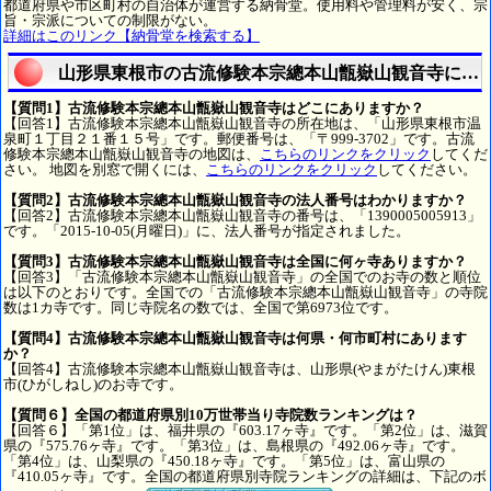
都道府県や市区町村の自治体が運営する納骨堂。使用料や管理料が安く、宗
旨・宗派についての制限がない。
詳細はこのリンク【納骨堂を検索する】
山形県東根市の古流修験本宗總本山甑嶽山観音寺につ
【質問1】古流修験本宗總本山甑嶽山観音寺はどこにありますか？
【回答1】古流修験本宗總本山甑嶽山観音寺の所在地は、「山形県東根市温
泉町１丁目２１番１５号」です。郵便番号は、「〒999-3702」です。古流
修験本宗總本山甑嶽山観音寺の地図は、
こちらのリンクをクリック
してくだ
さい。 地図を別窓で開くには、
こちらのリンクをクリック
してください。
【質問2】古流修験本宗總本山甑嶽山観音寺の法人番号はわかりますか？
【回答2】古流修験本宗總本山甑嶽山観音寺の番号は、「1390005005913」
です。「2015-10-05(月曜日)」に、法人番号が指定されました。
【質問3】古流修験本宗總本山甑嶽山観音寺は全国に何ヶ寺ありますか？
【回答3】「古流修験本宗總本山甑嶽山観音寺」の全国でのお寺の数と順位
は以下のとおりです。全国での「古流修験本宗總本山甑嶽山観音寺」の寺院
数は1カ寺です。同じ寺院名の数では、全国で第6973位です。
【質問4】古流修験本宗總本山甑嶽山観音寺は何県・何市町村にあります
か？
【回答4】古流修験本宗總本山甑嶽山観音寺は、山形県(やまがたけん)東根
市(ひがしねし)のお寺です。
【質問６】全国の都道府県別10万世帯当り寺院数ランキングは？
【回答６】「第1位」は、福井県の『603.17ヶ寺』です。「第2位」は、滋賀
県の『575.76ヶ寺』です。「第3位」は、島根県の『492.06ヶ寺』です。
「第4位」は、山梨県の『450.18ヶ寺』です。「第5位」は、富山県の
『410.05ヶ寺』です。全国の都道府県別寺院ランキングの詳細は、下記のボ