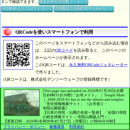
タンで確認できます。
都道府県別寺院数ランキング
寺院数順位(人口10万人当たり)
寺院数順位(面積100平方Km当たり)
QRCodeを使いスマートフォンで利用
このページをスマートフォンなどから読み込む場合
は、上記の
QRコード
を読み取ると、このページの
ホームページが表示されます。
このQRコードは、
永久無料QRCodeジェネレーター
で作りました。
（QRコードは、株式会社デンソーウェーブの登録商標です）
[This page was uploaded on 2026年07月28日(火曜
日)08時31分30秒]
『お寺メイト』 ｜ Temple Mate
｜
2006-2026
It's fun to see
the shrines and temples.
「寺社情報検索サイト」
《お寺巡り・
寺院仏閣探索》
【日本の寺院・仏閣の名前一覧表】
「全国の寺院
の総合情報サイト ～寺院仏閣超入門～」
【更新日時：2026年(令和08年)07月27日（月曜日）11時08分56秒】
プライバシー・ポリシー
、
稼働環境
、
利用規約