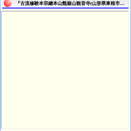
『古流修験本宗總本山甑嶽山観音寺(山形県東根市温泉