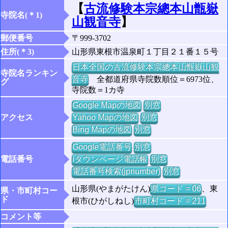
【
古流修験本宗總本山甑嶽
寺院名(＊1)
山観音寺
】
郵便番号
〒999-3702
住所(＊3)
山形県東根市温泉町１丁目２１番１５号
日本全国の古流修験本宗總本山甑嶽山観
寺院名ランキン
音寺
全都道府県寺院数順位＝6973位、
グ
寺院数＝1カ寺
Google Mapの地図
別窓
アクセス
Yahoo Mapの地図
別窓
Bing Mapの地図
別窓
Google電話番号
別窓
電話番号
iタウンページ電話帳
別窓
電話番号検索(jpnumber)
別窓
山形県(やまがたけん)
県コード = 06
、東
県・市町村コー
ド
根市(ひがしねし)
市町村コード = 211
コメント等