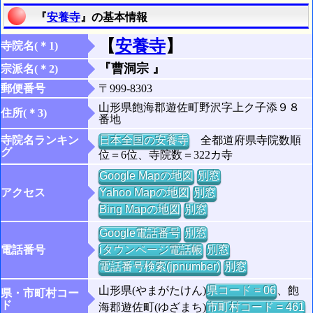
『
安養寺
』の基本情報
【
安養寺
】
寺院名(＊1)
『曹洞宗 』
宗派名(＊2)
郵便番号
〒999-8303
山形県飽海郡遊佐町野沢字上ク子添９８
住所(＊3)
番地
寺院名ランキン
日本全国の安養寺
全都道府県寺院数順
グ
位＝6位、寺院数＝322カ寺
Google Mapの地図
別窓
アクセス
Yahoo Mapの地図
別窓
Bing Mapの地図
別窓
Google電話番号
別窓
電話番号
iタウンページ電話帳
別窓
電話番号検索(jpnumber)
別窓
山形県(やまがたけん)
県コード = 06
、飽
県・市町村コー
ド
海郡遊佐町(ゆざまち)
市町村コード = 461