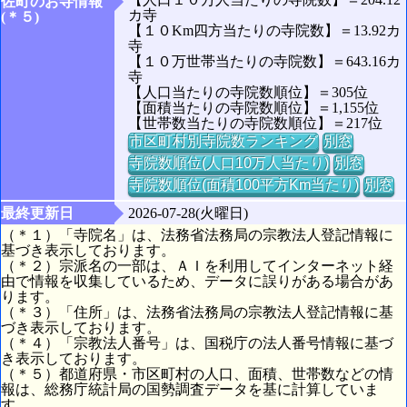
佐町のお寺情報
カ寺
(＊５)
【１０Km四方当たりの寺院数】＝13.92カ
寺
【１０万世帯当たりの寺院数】＝643.16カ
寺
【人口当たりの寺院数順位】＝305位
【面積当たりの寺院数順位】＝1,155位
【世帯数当たりの寺院数順位】＝217位
市区町村別寺院数ランキング
別窓
寺院数順位(人口10万人当たり)
別窓
寺院数順位(面積100平方Km当たり)
別窓
最終更新日
2026-07-28(火曜日)
（＊１）「寺院名」は、法務省法務局の宗教法人登記情報に
基づき表示しております。
（＊２）宗派名の一部は、ＡＩを利用してインターネット経
由で情報を収集しているため、データに誤りがある場合があ
ります。
（＊３）「住所」は、法務省法務局の宗教法人登記情報に基
づき表示しております。
（＊４）「宗教法人番号」は、国税庁の法人番号情報に基づ
き表示しております。
（＊５）都道府県・市区町村の人口、面積、世帯数などの情
報は、総務庁統計局の国勢調査データを基に計算していま
す。