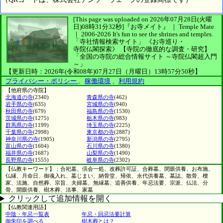
[This page was uploaded on 2026年07月28日(火曜
日)08時31分32秒]
『お寺メイト』 ｜ Temple Mate
｜
2006-2026
It's fun to see
the shrines and temples.
「寺社情報検索サイト」
《お寺巡り・
寺院仏閣探索》
【寺院の徹底的な調査・研究】
「全国の寺院の総合情報サイト ～寺院仏閣超入門
～」
【更新日時：2026年(令和08年)07月27日（月曜日）13時57分50秒】
プライバシー・ポリシー
、
稼働環境
、
利用規約
【他府県の寺院】
北海道の寺
(2340)
青森県の寺
(462)
岩手県の寺
(635)
宮城県の寺
(940)
秋田県の寺
(679)
福島県の寺
(1530)
茨城県の寺
(1275)
栃木県の寺
(983)
群馬県の寺
(1199)
埼玉県の寺
(2225)
千葉県の寺
(2998)
東京都の寺
(2887)
神奈川県の寺
(1905)
新潟県の寺
(2795)
富山県の寺
(1604)
石川県の寺
(1380)
福井県の寺
(1687)
山梨県の寺
(1490)
長野県の寺
(1555)
岐阜県の寺
(2302)
【仏教キーワード】：合祀墓、倶会一処、改葬許可証、合葬墓、閉眼供養、お布施、
仏縁、月命日、御魂入れ、墓じまい、納骨堂、帰依、永代供養墓、墓誌、散骨、檀
家、法施、自然葬、宗旨、夫婦墓、無縁墓、追善供養、年忌法要、宗派、仏法、分
骨、開眼供養、樹木葬、法事、家墓
クリックして追加情報を開く
【仏教関連用語】
中陰・年忌一覧表
年忌・回忌法要計算
御朱印を調べる
樹木葬とは？