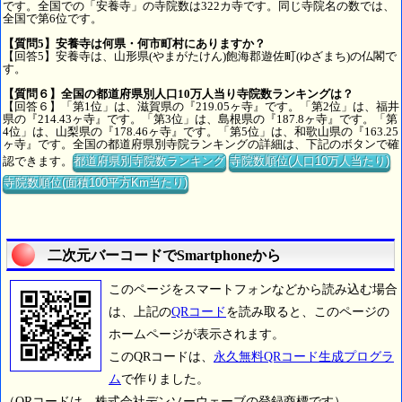
です。全国での「安養寺」の寺院数は322カ寺です。同じ寺院名の数では、
全国で第6位です。
【質問5】安養寺は何県・何市町村にありますか？
【回答5】安養寺は、山形県(やまがたけん)飽海郡遊佐町(ゆざまち)の仏閣で
す。
【質問６】全国の都道府県別人口10万人当り寺院数ランキングは？
【回答６】「第1位」は、滋賀県の『219.05ヶ寺』です。「第2位」は、福井
県の『214.43ヶ寺』です。「第3位」は、島根県の『187.8ヶ寺』です。「第
4位」は、山梨県の『178.46ヶ寺』です。「第5位」は、和歌山県の『163.25
ヶ寺』です。全国の都道府県別寺院ランキングの詳細は、下記のボタンで確
認できます。
都道府県別寺院数ランキング
寺院数順位(人口10万人当たり)
寺院数順位(面積100平方Km当たり)
二次元バーコードでSmartphoneから
このページをスマートフォンなどから読み込む場合
は、上記の
QRコード
を読み取ると、このページの
ホームページが表示されます。
このQRコードは、
永久無料QRコード生成プログラ
ム
で作りました。
（QRコードは、株式会社デンソーウェーブの登録商標です）