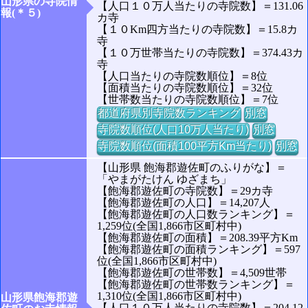
山形県の寺院情
【人口１０万人当たりの寺院数】＝131.06
報(＊５)
カ寺
【１０Km四方当たりの寺院数】＝15.8カ
寺
【１０万世帯当たりの寺院数】＝374.43カ
寺
【人口当たりの寺院数順位】＝8位
【面積当たりの寺院数順位】＝32位
【世帯数当たりの寺院数順位】＝7位
都道府県別寺院数ランキング
別窓
寺院数順位(人口10万人当たり)
別窓
寺院数順位(面積100平方Km当たり)
別窓
【山形県 飽海郡遊佐町のふりがな】＝
「やまがたけん ゆざまち」
【飽海郡遊佐町の寺院数】＝29カ寺
【飽海郡遊佐町の人口】＝14,207人
【飽海郡遊佐町の人口数ランキング】＝
1,259位(全国1,866市区町村中)
【飽海郡遊佐町の面積】＝208.39平方Km
【飽海郡遊佐町の面積ランキング】＝597
位(全国1,866市区町村中)
【飽海郡遊佐町の世帯数】＝4,509世帯
【飽海郡遊佐町の世帯数ランキング】＝
1,310位(全国1,866市区町村中)
山形県飽海郡遊
【人口１０万人当たりの寺院数】＝204.12