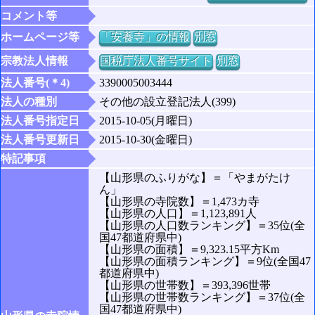
コメント等
ホームページ等
「安養寺」の情報
別窓
宗教法人情報
国税庁法人番号サイト
別窓
法人番号(＊4)
3390005003444
法人の種別
その他の設立登記法人(399)
法人番号指定日
2015-10-05(月曜日)
法人番号更新日
2015-10-30(金曜日)
特記事項
【山形県のふりがな】＝「やまがたけ
ん」
【山形県の寺院数】＝1,473カ寺
【山形県の人口】＝1,123,891人
【山形県の人口数ランキング】＝35位(全
国47都道府県中)
【山形県の面積】＝9,323.15平方Km
【山形県の面積ランキング】＝9位(全国47
都道府県中)
【山形県の世帯数】＝393,396世帯
【山形県の世帯数ランキング】＝37位(全
国47都道府県中)