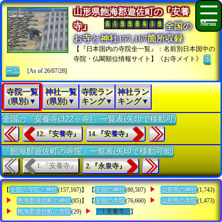
山形県飽海郡遊佐町の『安養
寺』
全国の
お寺と神社157,167箇所収録
【『日本国内の寺院全一覧』：名前別日本国中の
寺院・仏閣順位情報サイト】《お寺メイト》
ホ
ーム
[As of 26/07/28]
寺院一覧
神社一覧
寺院ラン
神社ラン
(県別)▼
(県別)▼
キング▼
キング▼
全国の「安養寺(322ヶ寺)」一覧表(矢印で移動可)
12.『安養寺』
14.『安養寺』
「飽海郡遊佐町の寺院」一覧表(矢印で移動可能)
1.『安養寺』
2.『永泉寺』
【
全国の寺院と神社
(157,167)】 【
全国の神社
(80,507)
山形県の神社
(1,743)
飽海郡遊佐町の神社
(85)】 【
全国の寺院
(76,660)
山形県の寺院
(1,473)
飽海郡遊佐町の寺院
(29)
「1.安養寺」
】