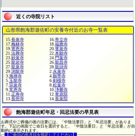
近くの寺院リスト
山形県飽海郡遊佐町の安養寺付近のお寺一覧表
15.
長泉寺
16.
帝立寺
17.
梅林寺
18.
福應寺
19.
寳恩寺
20.
寳泉寺
21.
法興寺
22.
本願寺
23.
妙泉寺
24.
門葉寺
25.
龍岩寺
26.
龍昌寺
27.
龍泉寺
28.
龍頭寺
29.
渕龍寺
2.
永泉寺
3.
海禅寺
4.
願専寺
5.
玉龍寺
6.
剣積寺
7.
宗泉寺
8.
松葉寺
9.
常恩寺
10.
浄勝寺
11.
正寿寺
12.
青原院
13.
長照寺
14.
長泉院
飽海郡遊佐町年忌・回忌法要の早見表
お葬式やご葬儀の後の法要には、「中陰法要日」と「年忌法要」がありま
す。下記の画面でご命日を選択すると、「中陰法要日」と「年忌法要」が自
動的に表示されます。
【ご命日の年月日を指定してください】