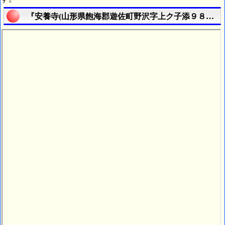
『安養寺(山形県飽海郡遊佐町野沢字上ク子添９８番地