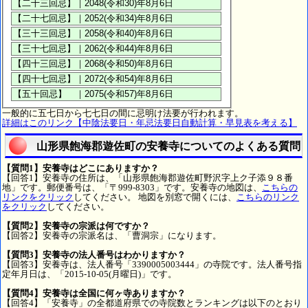
一般的に五七日から七七日の間に忌明け法要が行われます。
詳細はこのリンク【中陰法要日・年忌法要日自動計算・早見表を考える】
山形県飽海郡遊佐町の安養寺についてのよくある質問
【質問1】安養寺はどこにありますか？
【回答1】安養寺の住所は、「山形県飽海郡遊佐町野沢字上ク子添９８番
地」です。郵便番号は、「〒999-8303」です。安養寺の地図は、
こちらの
リンクをクリック
してください。 地図を別窓で開くには、
こちらのリンク
をクリック
してください。
【質問2】安養寺の宗派は何ですか？
【回答2】安養寺の宗派名は、「曹洞宗」になります。
【質問3】安養寺の法人番号はわかりますか？
【回答3】安養寺は、法人番号「3390005003444」の寺院です。法人番号指
定年月日は、「2015-10-05(月曜日)」です。
【質問4】安養寺は全国に何ヶ寺ありますか？
【回答4】「安養寺」の全都道府県での寺院数とランキングは以下のとおり