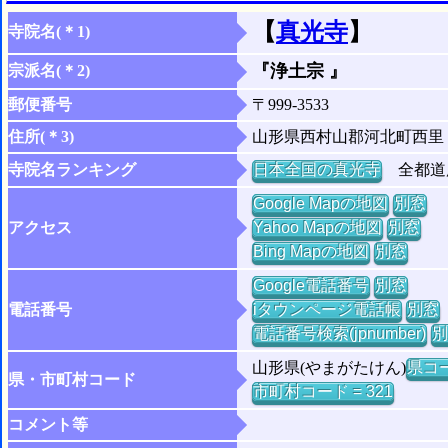
【
真光寺
】
寺院名(＊1)
『浄土宗 』
宗派名(＊2)
郵便番号
〒999-3533
住所(＊3)
山形県西村山郡河北町西里
寺院名ランキング
日本全国の真光寺
全都道府
Google Mapの地図
別窓
アクセス
Yahoo Mapの地図
別窓
Bing Mapの地図
別窓
Google電話番号
別窓
電話番号
iタウンページ電話帳
別窓
電話番号検索(jpnumber)
別
山形県(やまがたけん)
県コー
県・市町村コード
市町村コード = 321
コメント等