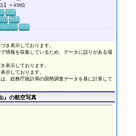
】＝438位
グ
別窓
り)
別窓
m当たり)
別窓
基づき表示しております。
由で情報を収集しているため、データに誤りがある場
づき表示しております。
き表示しております。
報は、総務庁統計局の国勢調査データを基に計算して
)』の航空写真