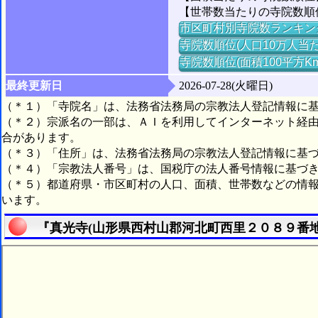
【世帯数当たりの寺院数順位
市区町村別寺院数ランキン
寺院数順位(人口10万人当た
寺院数順位(面積100平方K
最終更新日
2026-07-28(火曜日)
（＊１）「寺院名」は、法務省法務局の宗教法人登記情報に
（＊２）宗派名の一部は、ＡＩを利用してインターネット経
合があります。
（＊３）「住所」は、法務省法務局の宗教法人登記情報に基
（＊４）「宗教法人番号」は、国税庁の法人番号情報に基づ
（＊５）都道府県・市区町村の人口、面積、世帯数などの情
います。
『真光寺(山形県西村山郡河北町西里２０８９番地