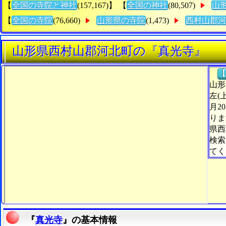
【
全国の寺院と神社
(157,167)】 【
全国の神社
(80,507)
山
【
全国の寺院
(76,660)
山形県の寺院
(1,473)
西村山郡河
山形県西村山郡河北町の『真光寺』
【
山形
左(
月2
りま
県西
検索
てく
『
真光寺
』の基本情報