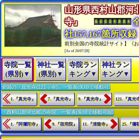
山形県西村山郡河
寺』
社157,167箇所収録
前別全国の寺院統計サイト】《
[As of 26/07/28]
寺院一覧
神社一覧
寺院ラン
神社ラン
(県別)▼
(県別)▼
キング▼
キング▼
全国の「真光寺(121ヶ寺)」一覧表(矢印で移動可)
1.『真光寺』
7.『真光寺』
9.『真光寺』
121.『真光
「西村山郡河北町の寺院」一覧表(矢印で移動可能)
1.『阿彌陀寺』
9.『宿用院』
11.『清龍寺』
25.『