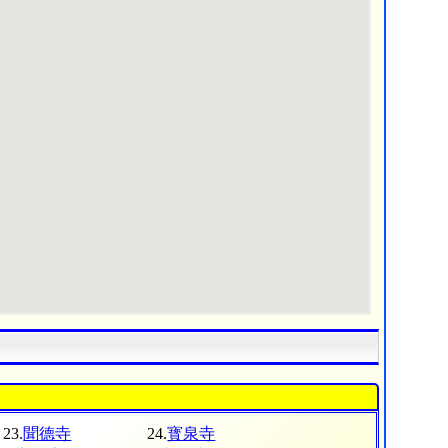
23.
聞德寺
24.
寳泉寺