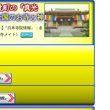
北町の『真光
全国のお寺と神
【『日本寺院情報』：名
お寺メイト》
ホーム
寺』
彌勒院』