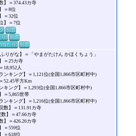
＝374.43カ寺
】＝8位
＝32位
位】＝7位
グ
別窓
り)
別窓
m当たり)
別窓
のふりがな】＝「やまがたけん かほくちょう」
】＝25カ寺
8,952人
キング】＝1,121位(全国1,866市区町村中)
2.45平方Km
ング】＝1,293位(全国1,866市区町村中)
5,865世帯
キング】＝1,216位(全国1,866市区町村中)
】＝131.91カ寺
】＝47.66カ寺
＝426.26カ寺
＝559位
＝618位