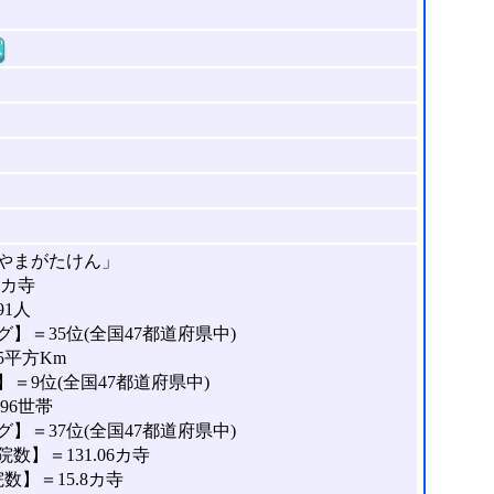
窓
やまがたけん」
3カ寺
91人
】＝35位(全国47都道府県中)
5平方Km
＝9位(全国47都道府県中)
96世帯
】＝37位(全国47都道府県中)
】＝131.06カ寺
】＝15.8カ寺