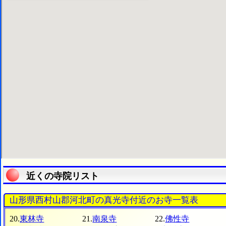
近くの寺院リスト
山形県西村山郡河北町の真光寺付近のお寺一覧表
20.
東林寺
21.
南泉寺
22.
佛性寺