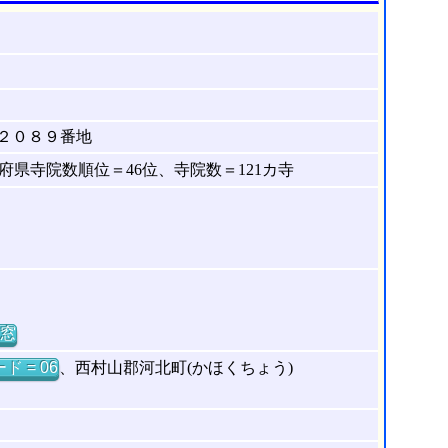
２０８９番地
県寺院数順位＝46位、寺院数＝121カ寺
窓
ド = 06
、西村山郡河北町(かほくちょう)