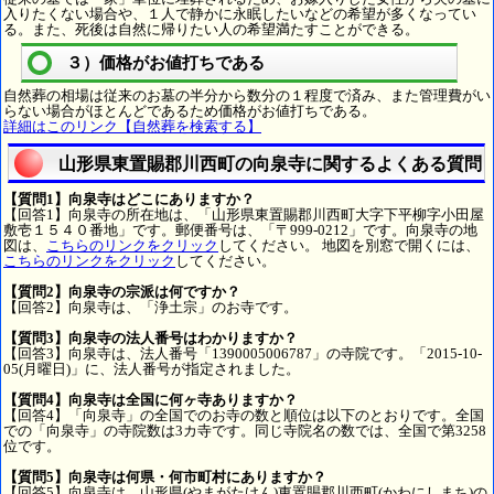
入りたくない場合や、１人で静かに永眠したいなどの希望が多くなってい
る。また、死後は自然に帰りたい人の希望満たすことができる。
３）価格がお値打ちである
自然葬の相場は従来のお墓の半分から数分の１程度で済み、また管理費がい
らない場合がほとんどであるため価格がお値打ちである。
詳細はこのリンク【自然葬を検索する】
山形県東置賜郡川西町の向泉寺に関するよくある質問
【質問1】向泉寺はどこにありますか？
【回答1】向泉寺の所在地は、「山形県東置賜郡川西町大字下平柳字小田屋
敷壱１５４０番地」です。郵便番号は、「〒999-0212」です。向泉寺の地
図は、
こちらのリンクをクリック
してください。 地図を別窓で開くには、
こちらのリンクをクリック
してください。
【質問2】向泉寺の宗派は何ですか？
【回答2】向泉寺は、「浄土宗」のお寺です。
【質問3】向泉寺の法人番号はわかりますか？
【回答3】向泉寺は、法人番号「1390005006787」の寺院です。「2015-10-
05(月曜日)」に、法人番号が指定されました。
【質問4】向泉寺は全国に何ヶ寺ありますか？
【回答4】「向泉寺」の全国でのお寺の数と順位は以下のとおりです。全国
での「向泉寺」の寺院数は3カ寺です。同じ寺院名の数では、全国で第3258
位です。
【質問5】向泉寺は何県・何市町村にありますか？
【回答5】向泉寺は、山形県(やまがたけん)東置賜郡川西町(かわにしまち)の