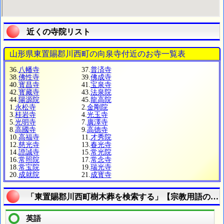
近くの寺院リスト
山形県東置賜郡川西町の向泉寺付近のお寺一覧表
36.
八幡寺
37.
普済寺
38.
佛性寺
39.
佛成寺
40.
寳昌寺
41.
宝泉寺
42.
寳藏寺
43.
法泉院
44.
陽源院
45.
龍高院
1.
永松寺
2.
金剛院
3.
桂岩寺
4.
光玉寺
5.
光明寺
7.
廣澤寺
8.
高國寺
9.
高德寺
10.
高福寺
11.
才秀院
12.
慈光寺
13.
春光寺
14.
證誠寺
15.
常光院
16.
常照院
17.
常念寺
18.
常宝院
19.
瑞光寺
20.
成就院
21.
成寳寺
「東置賜郡川西町樹木葬を検索する」【宗教用語の疑
英語