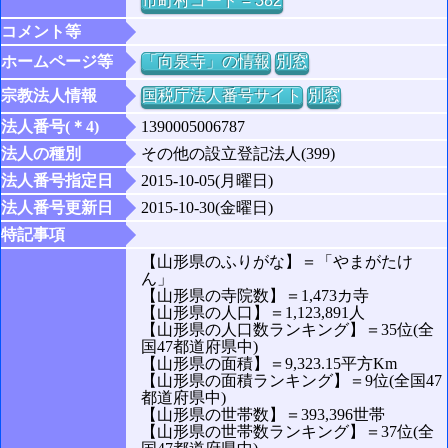
市町村コード = 382
コメント等
ホームページ等
「向泉寺」の情報
別窓
宗教法人情報
国税庁法人番号サイト
別窓
法人番号(＊4)
1390005006787
法人の種別
その他の設立登記法人(399)
法人番号指定日
2015-10-05(月曜日)
法人番号更新日
2015-10-30(金曜日)
特記事項
【山形県のふりがな】＝「やまがたけ
ん」
【山形県の寺院数】＝1,473カ寺
【山形県の人口】＝1,123,891人
【山形県の人口数ランキング】＝35位(全
国47都道府県中)
【山形県の面積】＝9,323.15平方Km
【山形県の面積ランキング】＝9位(全国47
都道府県中)
【山形県の世帯数】＝393,396世帯
【山形県の世帯数ランキング】＝37位(全