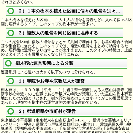
それほど多くない。
２）１本の樹木を植えた区画に個々の遺骨を別々に埋葬
１本の樹木を植えた大区画に、１人１人の遺骨を骨壺などに入れて個々の区
画に埋葬するタイプ。このタイプの樹木葬が一番多い。
３）複数人の遺骨を同じ区画に埋葬する
１つの納骨区画に複数の遺骨をまとめて共同で埋葬する。お墓の場合の合同
墓や集合墓に当たる。このタイプでは、複数の遺骨をまとめて納骨するた
め、埋葬後は遺骨を取り出すことが出来ません。このタイプの特徴は、上記
の２タイプよりも費用が安くなる傾向にある。
樹木葬の運営形態による分類
運営形態による違いは大きく以下の３つに分けられる。
１）寺院やお寺や宗教法人が運営
樹木葬は、１９９９年（平成１１）に岩手県一関市にある大慈山祥雲寺（臨
済宗妙心寺派）のご住職である千坂げん峰氏が荒廃していた里山を樹木葬墓
地にしたのが始まりとされ、樹木葬の始めのころはすべてがこの運営形態で
あった。現在でも樹木葬の運営形態の主流を占めている。
２）都道府県や市町村が運営
東京都立小平霊園（東京都東村山市萩山町1-16-1）、横浜市営墓地メモリア
ルグリーン（神奈川県横浜市戸塚区俣野町1367番地1）、愛知県長久手市卯
塚墓園（愛知県長久手市卯塚）、千葉県浦安市営墓地公園(千葉県浦安市日
の出八丁目1番1号)など、都道府県や市町村が運営する樹木葬は増加しつつ