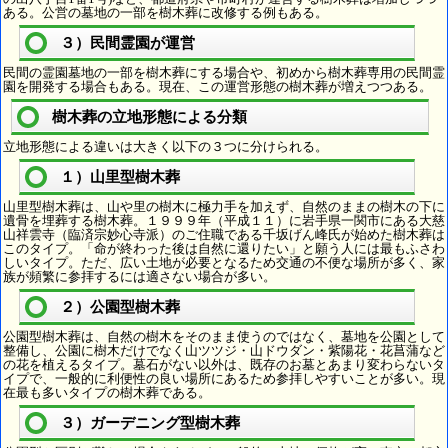
ある。公営の墓地の一部を樹木葬に改修する例もある。
３）民間霊園が運営
民間の霊園墓地の一部を樹木葬にする場合や、初めから樹木葬専用の民間霊
園を開発する場合もある。現在、この運営形態の樹木葬が増えつつある。
樹木葬の立地形態による分類
立地形態による違いは大きく以下の３つに分けられる。
１）山里型樹木葬
山里型樹木葬は、山や里の樹木に極力手を加えず、自然のままの樹木の下に
遺骨を埋葬する樹木葬。１９９９年（平成１１）に岩手県一関市にある大慈
山祥雲寺（臨済宗妙心寺派）のご住職である千坂げん峰氏が始めた樹木葬は
このタイプ。「命が終わった後は自然に還りたい」と願う人には最もふさわ
しいタイプ。ただ、広い土地が必要となるため交通の不便な場所が多く、家
族が頻繁に参拝するには適さない場合が多い。
２）公園型樹木葬
公園型樹木葬は、自然の樹木をそのまま使うのではなく、墓地を公園として
整備し、公園に樹木だけでなく山ツツジ・山ドウダン・紫陽花・花菖蒲など
の花を植えるタイプ。墓石がない以外は、既存のお墓とあまり変わらないタ
イプで、一般的に利便性の良い場所にあるため参拝しやすいことが多い。現
在最も多いタイプの樹木葬である。
３）ガーデニング型樹木葬