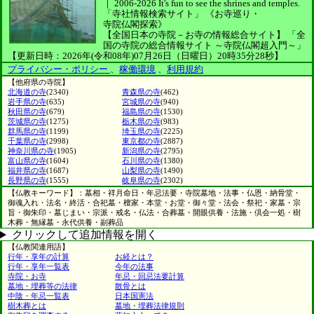
｜
2006-2026
It's fun to see
the shrines and temples.
「寺社情報検索サイト」
《お寺巡り・
寺院仏閣探索》
【全国日本の寺院－お寺の情報総合サイト】
「全
国の寺院の総合情報サイト ～寺院仏閣超入門～」
【更新日時：2026年(令和08年)07月26日（日曜日）20時35分28秒】
プライバシー・ポリシー
、
稼働環境
、
利用規約
【他府県の寺院】
北海道の寺
(2340)
青森県の寺
(462)
岩手県の寺
(635)
宮城県の寺
(940)
秋田県の寺
(679)
福島県の寺
(1530)
茨城県の寺
(1275)
栃木県の寺
(983)
群馬県の寺
(1199)
埼玉県の寺
(2225)
千葉県の寺
(2998)
東京都の寺
(2887)
神奈川県の寺
(1905)
新潟県の寺
(2795)
富山県の寺
(1604)
石川県の寺
(1380)
福井県の寺
(1687)
山梨県の寺
(1490)
長野県の寺
(1555)
岐阜県の寺
(2302)
【仏教キーワード】：墓相・祥月命日・年忌法要・寺院墓地・法事・仏恩・納骨堂・
御魂入れ・法名・終活・合祀墓・檀家・本堂・お堂・御々堂・法会・祭祀・家墓・宗
旨・御朱印・墓じまい・宗派・戒名・仏法・合葬墓・開眼供養・法施・倶会一処・樹
木葬・無縁墓・永代供養・副葬品
クリックして追加情報を開く
【仏教関連用語】
行年・享年の計算
お経とは？
行年・享年一覧表
今年の法事
寺院・お寺
年忌・回忌法要計算
墓地・埋葬等の法律
散骨とは
中陰・年忌一覧表
日本国憲法
樹木葬とは
墓地・埋葬法律規則