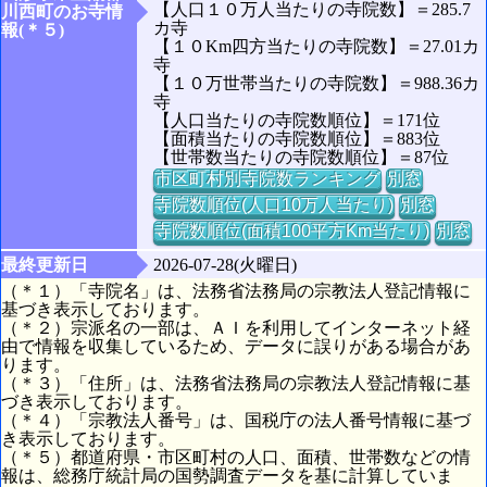
【人口１０万人当たりの寺院数】＝285.7
川西町のお寺情
カ寺
報(＊５)
【１０Km四方当たりの寺院数】＝27.01カ
寺
【１０万世帯当たりの寺院数】＝988.36カ
寺
【人口当たりの寺院数順位】＝171位
【面積当たりの寺院数順位】＝883位
【世帯数当たりの寺院数順位】＝87位
市区町村別寺院数ランキング
別窓
寺院数順位(人口10万人当たり)
別窓
寺院数順位(面積100平方Km当たり)
別窓
最終更新日
2026-07-28(火曜日)
（＊１）「寺院名」は、法務省法務局の宗教法人登記情報に
基づき表示しております。
（＊２）宗派名の一部は、ＡＩを利用してインターネット経
由で情報を収集しているため、データに誤りがある場合があ
ります。
（＊３）「住所」は、法務省法務局の宗教法人登記情報に基
づき表示しております。
（＊４）「宗教法人番号」は、国税庁の法人番号情報に基づ
き表示しております。
（＊５）都道府県・市区町村の人口、面積、世帯数などの情
報は、総務庁統計局の国勢調査データを基に計算していま