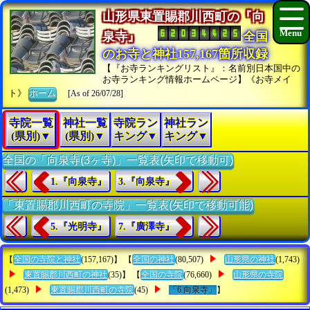
山形県東置賜郡川西町の『向
泉寺』
全国
のお寺と神社157,167箇所収録
【『お寺ランキングリスト』：名前別日本国中の
お寺ランキング情報ホームページ】《お寺メイ
ト》
ホーム
[As of 26/07/28]
寺院一覧
神社一覧
寺院ラン
神社ラン
(県別)▼
(県別)▼
キング▼
キング▼
全国の「向泉寺(3ヶ寺)」一覧表(矢印で移動可)
1.『向泉寺』
3.『向泉寺』
「東置賜郡川西町の寺院」一覧表(矢印で移動可能)
5.『光明寺』
7.『廣澤寺』
【
全国の寺院と神社
(157,167)】 【
全国の神社
(80,507)
山形県の神社
(1,743)
東置賜郡川西町の神社
(35)】 【
全国の寺院
(76,660)
山形県の寺院
(1,473)
東置賜郡川西町の寺院
(45)
「6.向泉寺」
】