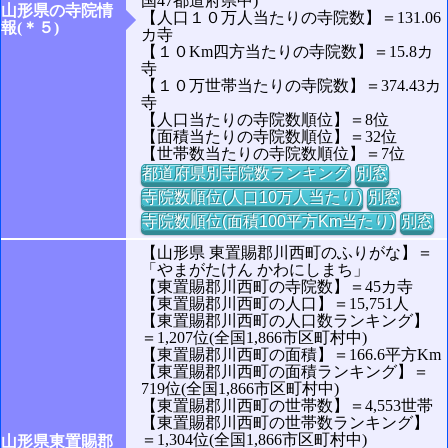
国47都道府県中)
山形県の寺院情
【人口１０万人当たりの寺院数】＝131.06
報(＊５)
カ寺
【１０Km四方当たりの寺院数】＝15.8カ
寺
【１０万世帯当たりの寺院数】＝374.43カ
寺
【人口当たりの寺院数順位】＝8位
【面積当たりの寺院数順位】＝32位
【世帯数当たりの寺院数順位】＝7位
都道府県別寺院数ランキング
別窓
寺院数順位(人口10万人当たり)
別窓
寺院数順位(面積100平方Km当たり)
別窓
【山形県 東置賜郡川西町のふりがな】＝
「やまがたけん かわにしまち」
【東置賜郡川西町の寺院数】＝45カ寺
【東置賜郡川西町の人口】＝15,751人
【東置賜郡川西町の人口数ランキング】
＝1,207位(全国1,866市区町村中)
【東置賜郡川西町の面積】＝166.6平方Km
【東置賜郡川西町の面積ランキング】＝
719位(全国1,866市区町村中)
【東置賜郡川西町の世帯数】＝4,553世帯
【東置賜郡川西町の世帯数ランキング】
＝1,304位(全国1,866市区町村中)
山形県東置賜郡