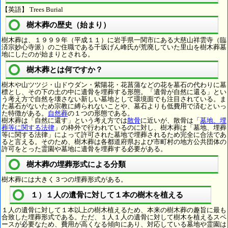
【英語】 Trees Burial
樹木葬の歴史（始まり）
樹木葬は、１９９９年（平成１１）に岩手県一関市にある大慈山祥雲寺（臨
済宗妙心寺派）のご住職である千坂げん峰氏が荒廃していた里山を樹木葬墓
地にしたのが始まりとされる。
樹木葬とは何ですか？
樹木や山ツツジ・山ドウダン・紫陽花・花菖蒲などの花を墓石の代わりに墓
標とし、その下の土の中に遺骨を埋葬する形態。「遺骨が自然に還る」とい
う考え方で自然を壊さない新しい墓地として環境面でも注目されている。ま
た墓石がないため宗教に縛られないことや、墓石よりも低費用で済むといっ
た特徴がある。
自然葬
の１つの形態である。
樹木葬は「自然に還す」という考え方では
散骨
に近いが、散骨は「
墓地、埋
葬等に関する法律
」の枠外で行われているのに対し、樹木葬は「墓地、埋葬
等に関する法律」によって許可された墓地で埋葬されるため完全に合法であ
ると言える。そのため、樹木葬は各都道府県および市町村の地方公共団体の
許可をとった霊園や墓地に遺骨を埋葬する必要がある。
樹木葬の埋葬形式による分類
樹木葬には大きく３つの埋葬形式がある。
１）１人の遺骨に対して１本の樹木を植える
１人の遺骨に対して１本以上の樹木植えるため、本来の樹木葬の趣旨に最も
合致した埋葬形式である。ただ、１人１人の遺骨に対して樹木を植えるスペ
ースが必要なため、費用が高くなる傾向にあり、対応している墓地や霊園は