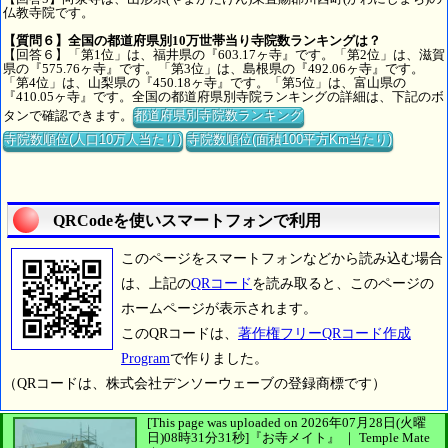
仏教寺院です。
【質問６】全国の都道府県別10万世帯当り寺院数ランキングは？
【回答６】「第1位」は、福井県の『603.17ヶ寺』です。「第2位」は、滋賀
県の『575.76ヶ寺』です。「第3位」は、島根県の『492.06ヶ寺』です。
「第4位」は、山梨県の『450.18ヶ寺』です。「第5位」は、富山県の
『410.05ヶ寺』です。全国の都道府県別寺院ランキングの詳細は、下記のボ
タンで確認できます。
都道府県別寺院数ランキング
寺院数順位(人口10万人当たり)
寺院数順位(面積100平方Km当たり)
QRCodeを使いスマートフォンで利用
このページをスマートフォンなどから読み込む場合
は、上記の
QRコード
を読み取ると、このページの
ホームページが表示されます。
このQRコードは、
著作権フリーQRコード作成
Program
で作りました。
（QRコードは、株式会社デンソーウェーブの登録商標です）
[This page was uploaded on 2026年07月28日(火曜
日)08時31分31秒]
『お寺メイト』 ｜ Temple Mate