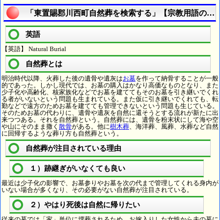
「東置賜郡川西町自然葬を検索する」【宗教用語の疑
英語
【英語】 Natural Burial
自然葬とは
明治時代以降、火葬した後の遺骨や遺灰は
お墓
を作って納骨することが一般
的であった。しかし現代では、お墓の購入はかなり高価なものとなり、また
少子化や高齢化、核家族化などでお墓を建ててもそのお墓を引き継いでくれ
る者がいないという問題も生まれている。また仮に引き継いでくれても、転
勤などで遠方のためお墓を建てても管理できないという問題も生じている。
そのためお墓の代わりに、遺骨や遺灰を自然に還そうとする流れが新たに出
来つつある。それを自然葬という。自然葬には、遺骨を粉末状にして海や空
や山にそのまま撒く
散骨
がある。他に
樹木葬
、海洋葬、風葬、水葬など自然
に回帰するような葬り方も自然葬という。
自然葬が注目されている理由
１）跡継ぎがいなくても良い
最近は少子化の影響で、お墓参りやお墓を次の代まで管理してくれる身内が
いない場合が多くなり、その必要がない自然葬が注目されている。
２）やはり死後は自然に帰りたい
従来の墓では「家」単位に埋葬されるため、お嫁入りした女性から夫の墓に