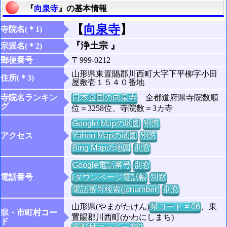
『
向泉寺
』の基本情報
【
向泉寺
】
寺院名(＊1)
『浄土宗 』
宗派名(＊2)
郵便番号
〒999-0212
山形県東置賜郡川西町大字下平柳字小田
住所(＊3)
屋敷壱１５４０番地
寺院名ランキン
日本全国の向泉寺
全都道府県寺院数順
グ
位＝3258位、寺院数＝3カ寺
Google Mapの地図
別窓
アクセス
Yahoo Mapの地図
別窓
Bing Mapの地図
別窓
Google電話番号
別窓
電話番号
iタウンページ電話帳
別窓
電話番号検索(jpnumber)
別窓
山形県(やまがたけん)
県コード = 06
、東
県・市町村コー
置賜郡川西町(かわにしまち)
ド