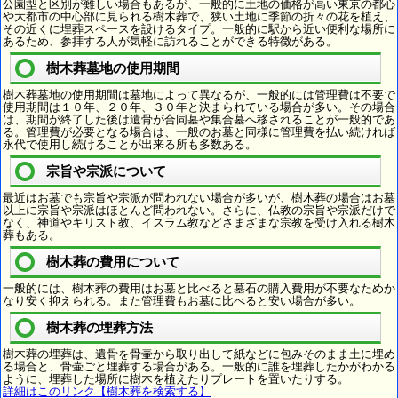
公園型と区別が難しい場合もあるが、一般的に土地の価格が高い東京の都心
や大都市の中心部に見られる樹木葬で、狭い土地に季節の折々の花を植え、
その近くに埋葬スペースを設けるタイプ。一般的に駅から近い便利な場所に
あるため、参拝する人が気軽に訪れることができる特徴がある。
樹木葬墓地の使用期間
樹木葬墓地の使用期間は墓地によって異なるが、一般的には管理費は不要で
使用期間は１０年、２０年、３０年と決まられている場合が多い。その場合
は、期間が終了した後は遺骨が合同墓や集合墓へ移されることが一般的であ
る。管理費が必要となる場合は、一般のお墓と同様に管理費を払い続ければ
永代で使用し続けることが出来る所も多数ある。
宗旨や宗派について
最近はお墓でも宗旨や宗派が問われない場合が多いが、樹木葬の場合はお墓
以上に宗旨や宗派はほとんど問われない。さらに、仏教の宗旨や宗派だけで
なく、神道やキリスト教、イスラム教などさまざまな宗教を受け入れる樹木
葬もある。
樹木葬の費用について
一般的には、樹木葬の費用はお墓と比べると墓石の購入費用が不要なためか
なり安く抑えられる。また管理費もお墓に比べると安い場合が多い。
樹木葬の埋葬方法
樹木葬の埋葬は、遺骨を骨壷から取り出して紙などに包みそのまま土に埋め
る場合と、骨壷ごと埋葬する場合がある。一般的に誰を埋葬したかがわかる
ように、埋葬した場所に樹木を植えたりプレートを置いたりする。
詳細はこのリンク【樹木葬を検索する】