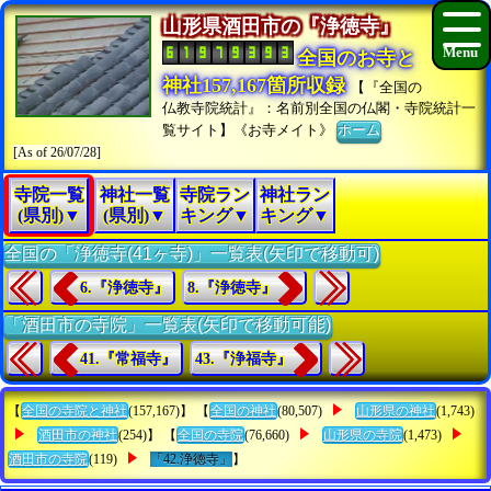
山形県酒田市の『浄徳寺』
全国のお寺と
神社157,167箇所収録
【『全国の
仏教寺院統計』：名前別全国の仏閣・寺院統計一
覧サイト】《お寺メイト》
ホーム
[As of 26/07/28]
寺院一覧
神社一覧
寺院ラン
神社ラン
(県別)▼
(県別)▼
キング▼
キング▼
全国の「浄徳寺(41ヶ寺)」一覧表(矢印で移動可)
6.『浄徳寺』
8.『浄徳寺』
「酒田市の寺院」一覧表(矢印で移動可能)
41.『常福寺』
43.『浄福寺』
【
全国の寺院と神社
(157,167)】 【
全国の神社
(80,507)
山形県の神社
(1,743)
酒田市の神社
(254)】 【
全国の寺院
(76,660)
山形県の寺院
(1,473)
酒田市の寺院
(119)
「42.浄徳寺」
】