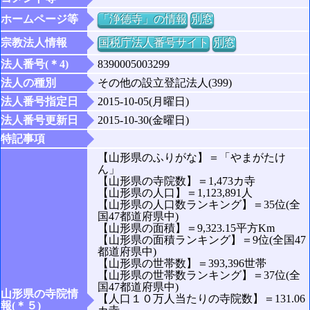
ホームページ等
「浄徳寺」の情報
別窓
宗教法人情報
国税庁法人番号サイト
別窓
法人番号(＊4)
8390005003299
法人の種別
その他の設立登記法人(399)
法人番号指定日
2015-10-05(月曜日)
法人番号更新日
2015-10-30(金曜日)
特記事項
【山形県のふりがな】＝「やまがたけ
ん」
【山形県の寺院数】＝1,473カ寺
【山形県の人口】＝1,123,891人
【山形県の人口数ランキング】＝35位(全
国47都道府県中)
【山形県の面積】＝9,323.15平方Km
【山形県の面積ランキング】＝9位(全国47
都道府県中)
【山形県の世帯数】＝393,396世帯
【山形県の世帯数ランキング】＝37位(全
国47都道府県中)
山形県の寺院情
【人口１０万人当たりの寺院数】＝131.06
報(＊５)