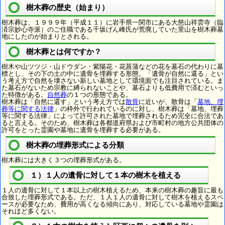
樹木葬の歴史（始まり）
樹木葬は、１９９９年（平成１１）に岩手県一関市にある大慈山祥雲寺（臨
済宗妙心寺派）のご住職である千坂げん峰氏が荒廃していた里山を樹木葬墓
地にしたのが始まりとされる。
樹木葬とは何ですか？
樹木や山ツツジ・山ドウダン・紫陽花・花菖蒲などの花を墓石の代わりに墓
標とし、その下の土の中に遺骨を埋葬する形態。「遺骨が自然に還る」とい
う考え方で自然を壊さない新しい墓地として環境面でも注目されている。ま
た墓石がないため宗教に縛られないことや、墓石よりも低費用で済むといっ
た特徴がある。
自然葬
の１つの形態である。
樹木葬は「自然に還す」という考え方では
散骨
に近いが、散骨は「
墓地、埋
葬等に関する法律
」の枠外で行われているのに対し、樹木葬は「墓地、埋葬
等に関する法律」によって許可された墓地で埋葬されるため完全に合法であ
ると言える。そのため、樹木葬は各都道府県および市町村の地方公共団体の
許可をとった霊園や墓地に遺骨を埋葬する必要がある。
樹木葬の埋葬形式による分類
樹木葬には大きく３つの埋葬形式がある。
１）１人の遺骨に対して１本の樹木を植える
１人の遺骨に対して１本以上の樹木植えるため、本来の樹木葬の趣旨に最も
合致した埋葬形式である。ただ、１人１人の遺骨に対して樹木を植えるスペ
ースが必要なため、費用が高くなる傾向にあり、対応している墓地や霊園は
それほど多くない。