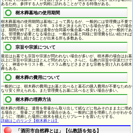
あるため、参拝する人が気軽に訪れることができる特徴がある。
樹木葬墓地の使用期間
樹木葬墓地の使用期間は墓地によって異なるが、一般的には管理費は不要で
使用期間は１０年、２０年、３０年と決まられている場合が多い。その場合
は、期間が終了した後は遺骨が合同墓や集合墓へ移されることが一般的であ
る。管理費が必要となる場合は、一般のお墓と同様に管理費を払い続ければ
永代で使用し続けることが出来る所も多数ある。
宗旨や宗派について
最近はお墓でも宗旨や宗派が問われない場合が多いが、樹木葬の場合はお墓
以上に宗旨や宗派はほとんど問われない。さらに、仏教の宗旨や宗派だけで
なく、神道やキリスト教、イスラム教などさまざまな宗教を受け入れる樹木
葬もある。
樹木葬の費用について
一般的には、樹木葬の費用はお墓と比べると墓石の購入費用が不要なためか
なり安く抑えられる。また管理費もお墓に比べると安い場合が多い。
樹木葬の埋葬方法
樹木葬の埋葬は、遺骨を骨壷から取り出して紙などに包みそのまま土に埋め
る場合と、骨壷ごと埋葬する場合がある。一般的に誰を埋葬したかがわかる
ように、埋葬した場所に樹木を植えたりプレートを置いたりする。
詳細はこのリンク【樹木葬とは】
「酒田市自然葬とは」【仏教語を知る】