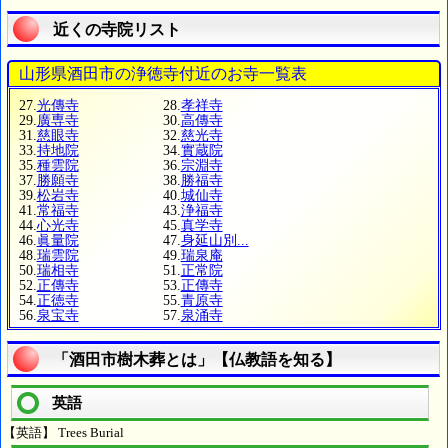
近くの寺院リスト
山形県酒田市の浄徳寺付近のお寺一覧表
27.
光傳寺
28.
孝祥寺
29.
廣専寺
30.
高傳寺
31.
慈眼寺
32.
慈光寺
33.
持地院
34.
實蔵院
35.
種雲院
36.
宗淵寺
37.
勝願寺
38.
勝福寺
39.
松岩寺
40.
城仙寺
41.
常福寺
43.
浄福寺
44.
心光寺
45.
真学寺
46.
眞量院
47.
身延山別...
48.
瑞雲院
49.
瑞泉庵
50.
瑞相寺
51.
正常院
52.
正傳寺
53.
正傳寺
54.
正徳寺
55.
青原寺
56.
泉宝寺
57.
泉涌寺
「酒田市樹木葬とは」【仏教語を知る】
英語
【英語】 Trees Burial