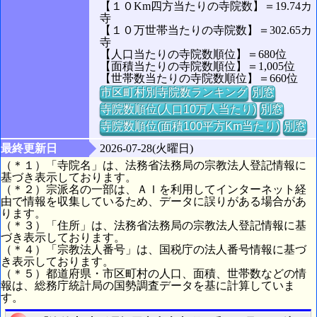
【１０Km四方当たりの寺院数】＝19.74カ
寺
【１０万世帯当たりの寺院数】＝302.65カ
寺
【人口当たりの寺院数順位】＝680位
【面積当たりの寺院数順位】＝1,005位
【世帯数当たりの寺院数順位】＝660位
市区町村別寺院数ランキング
別窓
寺院数順位(人口10万人当たり)
別窓
寺院数順位(面積100平方Km当たり)
別窓
最終更新日
2026-07-28(火曜日)
（＊１）「寺院名」は、法務省法務局の宗教法人登記情報に
基づき表示しております。
（＊２）宗派名の一部は、ＡＩを利用してインターネット経
由で情報を収集しているため、データに誤りがある場合があ
ります。
（＊３）「住所」は、法務省法務局の宗教法人登記情報に基
づき表示しております。
（＊４）「宗教法人番号」は、国税庁の法人番号情報に基づ
き表示しております。
（＊５）都道府県・市区町村の人口、面積、世帯数などの情
報は、総務庁統計局の国勢調査データを基に計算していま
す。