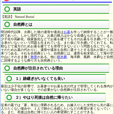
英語
【英語】 Natural Burial
自然葬とは
明治時代以降、火葬した後の遺骨や遺灰は
お墓
を作って納骨することが一般
的であった。しかし現代では、お墓の購入はかなり高価なものとなり、また
少子化や高齢化、核家族化などでお墓を建ててもそのお墓を引き継いでくれ
る者がいないという問題も生まれている。また仮に引き継いでくれても、転
勤などで遠方のためお墓を建てても管理できないという問題も生じている。
そのためお墓の代わりに、遺骨や遺灰を自然に還そうとする流れが新たに出
来つつある。それを自然葬という。自然葬には、遺骨を粉末状にして海や空
や山にそのまま撒く
散骨
がある。他に
樹木葬
、海洋葬、風葬、水葬など自然
に回帰するような葬り方も自然葬という。
自然葬が注目されている理由
１）跡継ぎがいなくても良い
最近は少子化の影響で、お墓参りやお墓を次の代まで管理してくれる身内が
いない場合が多くなり、その必要がない自然葬が注目されている。
２）やはり死後は自然に帰りたい
従来の墓では「家」単位に埋葬されるため、お嫁入りした女性から夫の墓に
入りたくない場合や、１人で静かに永眠したいなどの希望が多くなってい
る。また、死後は自然に帰りたい人の希望満たすことができる。