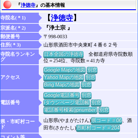
『
浄徳寺
』の基本情報
【
浄徳寺
】
寺院名(＊1)
『浄土宗 』
宗派名(＊2)
郵便番号
〒998-0033
住所(＊3)
山形県酒田市中央東町４番６２号
寺院名ランキン
日本全国の浄徳寺
全都道府県寺院数順
グ
位＝254位、寺院数＝41カ寺
Google Mapの地図
別窓
アクセス
Yahoo Mapの地図
別窓
Bing Mapの地図
別窓
Google電話番号
別窓
電話番号
iタウンページ電話帳
別窓
電話番号検索(jpnumber)
別窓
山形県(やまがたけん)
県コード = 06
、酒
県・市町村コー
ド
田市(さかたし)
市町村コード = 204
コメント等