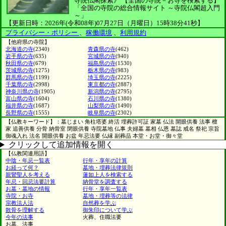
寺院仏閣探索》
【全国の寺院－お寺を検索する】
「全国の寺院の総合情報サイト ～寺院仏閣超入門
～」
【更新日時：2026年(令和08年)07月27日（月曜日）15時38分41秒】
プライバシー・ポリシー
、
稼働環境
、
利用規約
【他府県の寺院】
北海道の寺
(2340)
青森県の寺
(462)
岩手県の寺
(635)
宮城県の寺
(940)
秋田県の寺
(679)
福島県の寺
(1530)
茨城県の寺
(1275)
栃木県の寺
(983)
群馬県の寺
(1199)
埼玉県の寺
(2225)
千葉県の寺
(2998)
東京都の寺
(2887)
神奈川県の寺
(1905)
新潟県の寺
(2795)
富山県の寺
(1604)
石川県の寺
(1380)
福井県の寺
(1687)
山梨県の寺
(1490)
長野県の寺
(1555)
岐阜県の寺
(2302)
【仏教キーワード】：墓じまい 角柱塔婆 終活 埋葬許可証 家墓 仏法 開眼供養 法事 檀
家 追善供養 分骨 納骨室 閉眼供養 寺院墓地 仏事 夫婦墓 墓相 仏恩 墓誌 戒名 祭祀 宗旨
御魂入れ 法名 開眼供養 お盆 年忌法要 仏縁 副葬品 本堂・お堂・御々堂
クリックして追加情報を開く
【仏教関連用語】
中陰・年忌一覧表
行年・享年の計算
お経って何？
墓地・埋葬法律規則
親鸞聖人を考える
蓮如上人を検索する
年忌・回忌法要計算
納骨堂を調査する
お墓・墓地の情報
行年・享年一覧表
寺院・お寺
墓地・埋葬等の法律
宗教法人法
自然葬を学ぶ
散骨を理解する
御朱印について学ぶ
今年の法事
火葬、住職法要
お墓、法事