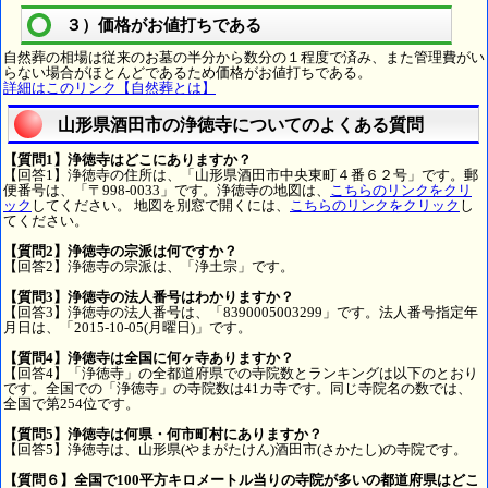
３）価格がお値打ちである
自然葬の相場は従来のお墓の半分から数分の１程度で済み、また管理費がい
らない場合がほとんどであるため価格がお値打ちである。
詳細はこのリンク【自然葬とは】
山形県酒田市の浄徳寺についてのよくある質問
【質問1】浄徳寺はどこにありますか？
【回答1】浄徳寺の住所は、「山形県酒田市中央東町４番６２号」です。郵
便番号は、「〒998-0033」です。浄徳寺の地図は、
こちらのリンクをクリ
ック
してください。 地図を別窓で開くには、
こちらのリンクをクリック
し
てください。
【質問2】浄徳寺の宗派は何ですか？
【回答2】浄徳寺の宗派は、「浄土宗」です。
【質問3】浄徳寺の法人番号はわかりますか？
【回答3】浄徳寺の法人番号は、「8390005003299」です。法人番号指定年
月日は、「2015-10-05(月曜日)」です。
【質問4】浄徳寺は全国に何ヶ寺ありますか？
【回答4】「浄徳寺」の全都道府県での寺院数とランキングは以下のとおり
です。全国での「浄徳寺」の寺院数は41カ寺です。同じ寺院名の数では、
全国で第254位です。
【質問5】浄徳寺は何県・何市町村にありますか？
【回答5】浄徳寺は、山形県(やまがたけん)酒田市(さかたし)の寺院です。
【質問６】全国で100平方キロメートル当りの寺院が多いの都道府県はどこ